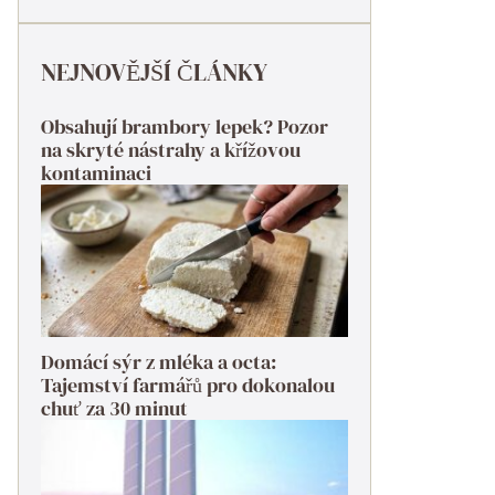
NEJNOVĚJŠÍ ČLÁNKY
Obsahují brambory lepek? Pozor
na skryté nástrahy a křížovou
kontaminaci
Domácí sýr z mléka a octa:
Tajemství farmářů pro dokonalou
chuť za 30 minut