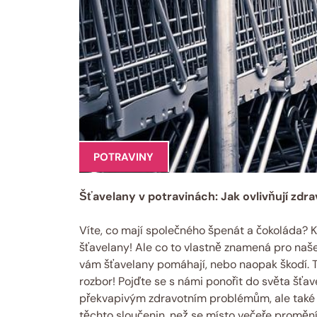
POTRAVINY
Šťavelany v potravinách: Jak ovlivňují zdra
Víte, co mají společného špenát a čokoláda? K
šťavelany! Ale co to vlastně znamená pro naše
vám šťavelany pomáhají, nebo naopak škodí. Ta
rozbor! Pojďte se s námi ponořit do světa šťav
překvapivým zdravotním problémům, ale také j
těchto sloučenin, než se místo večeře promění