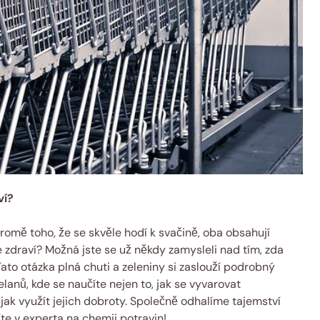
ví?
romě toho, že se skvěle hodí k svačině, oba obsahují
 zdraví? Možná jste se už někdy zamysleli nad tím, zda
to otázka plná chuti a zeleniny si zaslouží podrobný
elanů, kde se naučíte nejen to, jak se vyvarovat
ak využít jejich dobroty. Společně odhalíme tajemství
te v experta na chemii potravin!