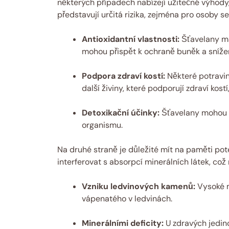
některých případech nabízejí užitečné výhody
představují určitá rizika, zejména pro osoby s
Antioxidantní vlastnosti:
Šťavelany maj
mohou přispět k ochraně buněk a sníže
Podpora zdraví kostí:
Některé potraviny
další živiny, které podporují zdraví kost
Detoxikační účinky:
Šťavelany mohou po
organismu.
Na druhé straně je důležité mít na paměti pot
interferovat s absorpcí minerálních látek, což
Vzniku ledvinových kamenů:
Vysoké m
vápenatého v ledvinách.
Minerálními deficity:
U zdravých jedinc