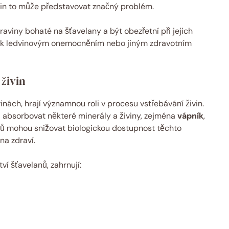
dvin to může představovat značný problém.
aviny bohaté na šťavelany a být obezřetní při jejich
 k ledvinovým onemocněním nebo jiným zdravotním
 živin
inách, hrají významnou roli v procesu vstřebávání živin.
a absorbovat některé minerály a živiny, zejména
vápník
,
nů mohou snižovat biologickou dostupnost těchto
na zdraví.
ví šťavelanů, zahrnují: