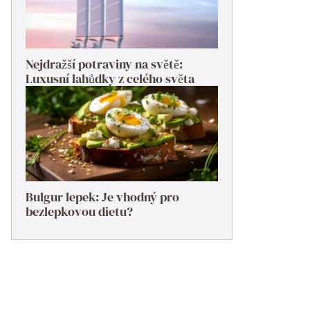
Nejdražší potraviny na světě:
Luxusní lahůdky z celého světa
Bulgur lepek: Je vhodný pro
bezlepkovou dietu?