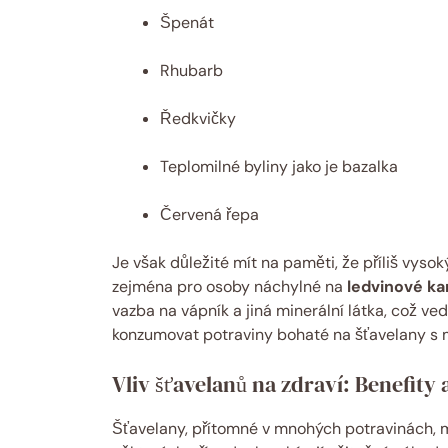
Špenát
Rhubarb
Ředkvičky
Teplomilné byliny jako je bazalka
Červená řepa
Je však důležité mít na paměti, že příliš vyso
zejména pro osoby náchylné na
ledvinové k
vazba na vápník a jiná minerální látka, což ve
konzumovat potraviny bohaté na šťavelany s m
Vliv šťavelanů na zdraví: Benefity a
Šťavelany, přítomné v mnohých potravinách, moh