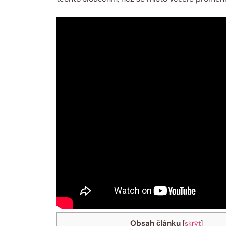
Obsah článku
[
skrýt
]