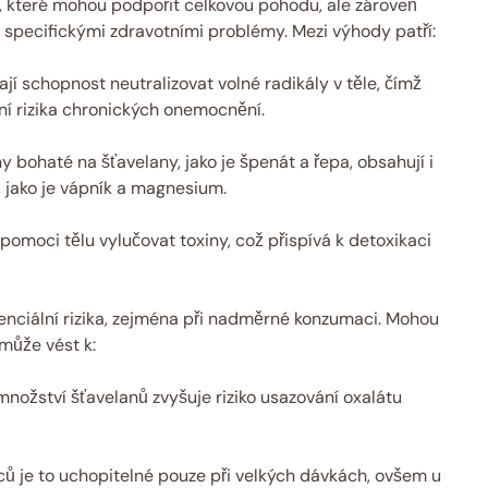
, které mohou podpořit celkovou pohodu, ale zároveň
e specifickými zdravotními problémy. Mezi výhody patří:
í schopnost neutralizovat volné radikály v těle, čímž
ní rizika chronických onemocnění.
 bohaté na šťavelany, jako je špenát a řepa, obsahují i
í, jako je vápník a magnesium.
moci tělu vylučovat toxiny, což přispívá k detoxikaci
enciální rizika, zejména při nadměrné konzumaci. Mohou
 může vést k:
nožství šťavelanů zvyšuje riziko usazování oxalátu
ů je to uchopitelné pouze při velkých dávkách, ovšem u