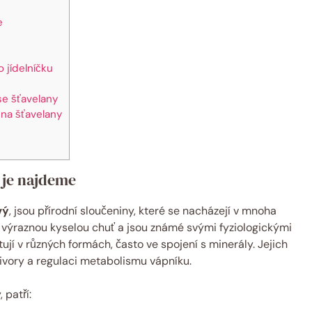
e
 jídelníčku
e šťavelany
 na šťavelany
e je najdeme
vý
, jsou přírodní sloučeniny, které se nacházejí v mnoha
í výraznou kyselou chuť a jsou známé svými fyziologickými
ují v různých formách, často ve spojení s minerály. Jejich
ivory a regulaci metabolismu vápníku.
 patří: