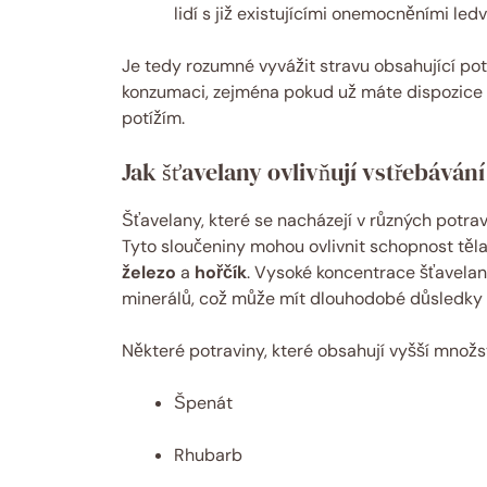
lidí s již existujícími onemocněními le
Je tedy rozumné vyvážit stravu obsahující potr
konzumaci, zejména pokud už máte dispozice
potížím.
Jak šťavelany ovlivňují vstřebávání
Šťavelany, které se nacházejí v různých potrav
Tyto sloučeniny mohou ovlivnit schopnost těl
železo
a
hořčík
. Vysoké koncentrace šťavela
minerálů, což může mít dlouhodobé důsledky 
Některé potraviny, které obsahují vyšší množst
Špenát
Rhubarb