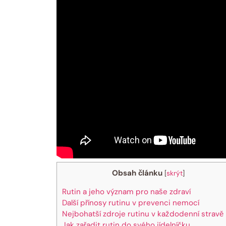
Obsah článku
[
skrýt
]
Rutin a jeho význam pro naše zdraví
Další přínosy rutinu v prevenci nemocí
Nejbohatší zdroje rutinu v každodenní stravě
Jak zařadit rutin do svého jídelníčku