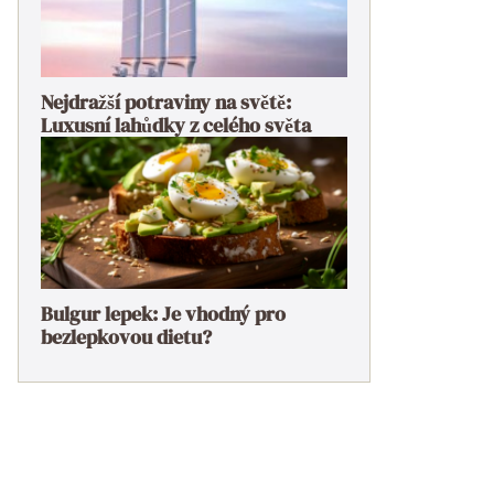
Nejdražší potraviny na světě:
Luxusní lahůdky z celého světa
Bulgur lepek: Je vhodný pro
bezlepkovou dietu?