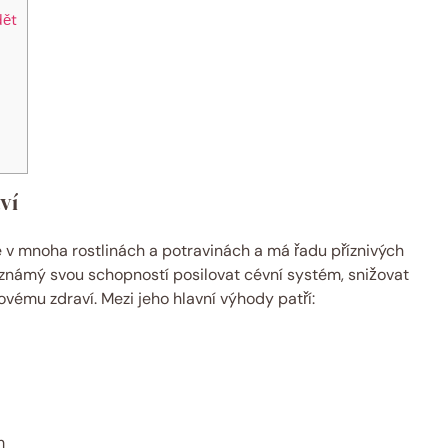
dět
ví
je v mnoha rostlinách a potravinách a má řadu příznivých
e známý svou schopností posilovat cévní systém, snižovat
ovému zdraví. Mezi jeho hlavní výhody patří:
m