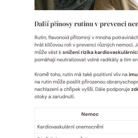
Další přínosy rutinu v prevenci ne
Rutin, flavonoid přítomný v mnoha potravinách
hrát klíčovou roli v prevenci různých nemocí.
může vést k
snížení rizika kardiovaskulárn
pomáhají neutralizovat volné radikály a tím s
Kromě toho, rutin má také pozitivní vliv na
imu
na rutin může posílit přirozenou obranyschopnos
nachlazení a chřipek vyšší. Dále podporuje
zdr
otoky a zarudnutí.
Nemoc
Kardiovaskulární onemocnění