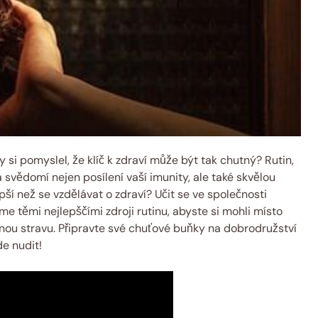
 si pomyslel, že klíč k zdraví může být tak chutný? Rutin,
svědomí nejen posílení vaší imunity, ale také skvělou
pší než se vzdělávat o zdraví? Učit se ve společnosti
 těmi nejlepščími zdroji rutinu, abyste si mohli místo
ou stravu. Připravte své chuťové buňky na dobrodružství
de nudit!