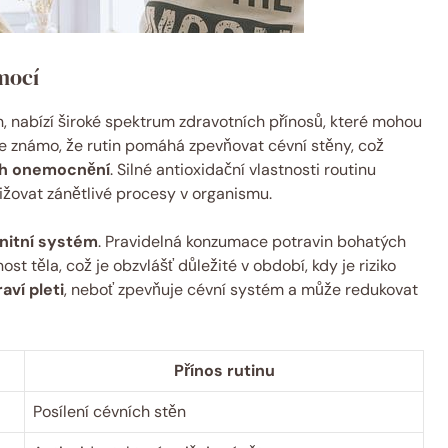
mocí
, nabízí široké spektrum zdravotních přínosů, které mohou
 Je známo, že rutin pomáhá zpevňovat cévní stěny, což
ích onemocnění
. Silné antioxidační vlastnosti routinu
nižovat zánětlivé procesy v organismu.
nitní systém
. Pravidelná konzumace potravin bohatých
t těla, což je obzvlášť důležité v období, kdy je riziko
aví pleti
, neboť zpevňuje cévní systém a může redukovat
Přínos rutinu
Posílení cévních stěn