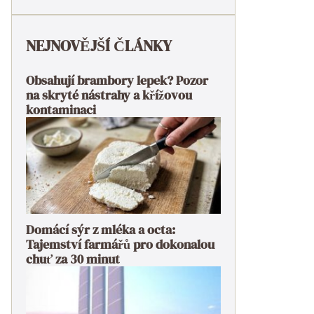
NEJNOVĚJŠÍ ČLÁNKY
Obsahují brambory lepek? Pozor
na skryté nástrahy a křížovou
kontaminaci
Domácí sýr z mléka a octa:
Tajemství farmářů pro dokonalou
chuť za 30 minut