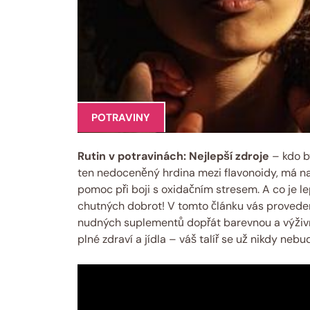
POTRAVINY
Rutin v potravinách: Nejlepší zdroje
– kdo by
ten nedoceněný hrdina mezi flavonoidy, má na 
pomoc při boji s oxidačním stresem. A co je le
chutných dobrot! V tomto článku vás provedeme
nudných suplementů dopřát barevnou a výživn
plné zdraví a jídla – váš talíř se už nikdy nebu