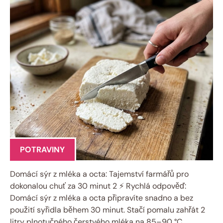
POTRAVINY
Domácí sýr z mléka a octa: Tajemství farmářů pro
dokonalou chuť za 30 minut 2 ⚡ Rychlá odpověď:
Domácí sýr z mléka a octa připravíte snadno a bez
použití syřidla během 30 minut. Stačí pomalu zahřát 2
litry plnotučného čerstvého mléka na 85–90 °C,