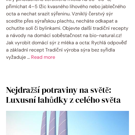
přimíchat 4–5 lžic kvasného lihového nebo jablečného
octa a nechat srazit sýřeninu. Vzniklý čerstvý sýr
scedíte přes sýrařskou plachtu, necháte odkapat a
ochutíte solí či bylinkami. Objevte další tradiční recepty
a návody na domácí soběstačnost na bio-natural.cz!
Jak vyrobit domácí sýr z mléka a octa: Rychlá odpověď
a základní recept Tradiční výroba sýra bez syřidla
vyžaduje …
Read more
Nejdražší potraviny na světě:
Luxusní lahůdky z celého světa