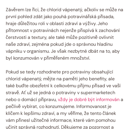
Závěrem lze říci, že chlorid vápenatý, ačkoliv se může na
první pohled zdát jako pouhá potravinářská přísada,
hraje důležitou roli v oblasti zdraví a výživy. Jeho
přítomnost v potravinách nejenže přispívá k zachování
čerstvosti a textury, ale také může pozitivně ovlivnit
naše zdraví, zejména pokud jde o správnou hladinu
vápníku v organismu. Je však nezbytné dbát na to, aby
byl konzumován v přiměřeném množství.
Pokud se tedy rozhodnete pro potraviny obsahující
chlorid vápenatý, mějte na paměti jeho benefity, ale
také buďte obezřetní k celkovému příjmu přísad ve vaší
stravě. Ať už se jedná o potraviny v supermarketech
nebo o domácí přípravu,
vždy je dobré být informován
a
pečlivě vybírat, co konzumujeme. Informovanost je
klíčem k lepšímu zdraví, a my věříme, že tento článek
vám přinesl užitečné informace, které vám pomohou
učinit správná rozhodnutí. Děkujeme za pozornost a