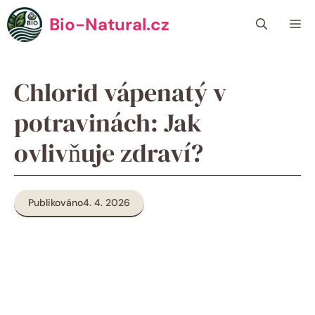
Přeskočit
Bio-Natural.cz
Me
na
obsah
Chlorid vápenatý v
potravinách: Jak
ovlivňuje zdraví?
Publikováno
4. 4. 2026