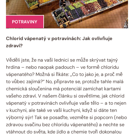
POTRAVINY
Chlorid vápenatý v potravinách: Jak ovlivňuje
zdraví?
Věděli jste, že na vaší lednici se může skrývat tajný
hrdina – nebo naopak padouch – ve formě chloridu
vápenatého? Možná si říkáte: „Co to jako je, a proč mě
to vůbec zajímá?“ No, připravte se, protože tahle malá
chemická sloučenina má potenciál zamíchat kartami
vašeho zdraví. V našem článku si osvětlíme, jak chlorid
vápenatý v potravinách ovlivňuje vaše tělo – a to nejen
v kuchyni, ale také ve vaší kuchyni, když si dáte ten
výborný sýr! Tak se posaďte, vezměte si popcorn (nebo
zdravou svačinu bez chloridu vápenatého) a nechte se
vtáhnout do světa, kde jídlo a chemie tvoří dokonalou