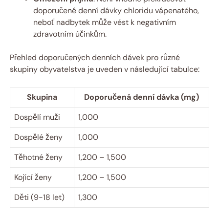
doporučené denní dávky chloridu vápenatého,
neboť nadbytek může vést k negativním
zdravotním účinkům.
Přehled doporučených denních dávek pro různé
skupiny obyvatelstva je uveden v následující tabulce:
Skupina
Doporučená denní dávka (mg)
Dospělí muži
1,000
Dospělé ženy
1,000
Těhotné ženy
1,200 – 1,500
Kojící ženy
1,200 – 1,500
Děti (9-18 let)
1,300