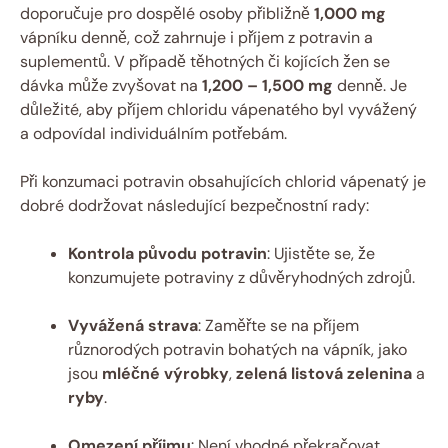
doporučuje pro dospělé osoby přibližně
1,000 mg
vápníku denně, což zahrnuje i příjem z potravin a
suplementů. V případě těhotných či kojících žen se
dávka může zvyšovat na
1,200 – 1,500 mg
denně. Je
důležité, aby příjem chloridu vápenatého byl vyvážený
a odpovídal individuálním potřebám.
Při konzumaci potravin obsahujících chlorid vápenatý je
dobré dodržovat následující bezpečnostní rady:
Kontrola původu potravin
: Ujistěte se, že
konzumujete potraviny z důvěryhodných zdrojů.
Vyvážená strava
: Zaměřte se na příjem
různorodých potravin bohatých na vápník, jako
jsou
mléčné výrobky
,
zelená listová zelenina
a
ryby
.
Omezení příjmu
: Není vhodné překračovat