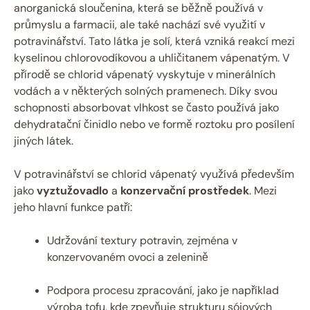
anorganická sloučenina, která se běžně používá v
průmyslu a farmacii, ale také nachází své využití v
potravinářství. Tato látka je solí, která vzniká reakcí mezi
kyselinou chlorovodíkovou a uhličitanem vápenatým. V
přírodě se chlorid vápenatý vyskytuje v minerálních
vodách a v některých solných pramenech. Díky svou
schopnosti absorbovat vlhkost se často používá jako
dehydratační činidlo nebo ve formě roztoku pro posílení
jiných látek.
V potravinářství se chlorid vápenatý využívá především
jako
vyztužovadlo
a
konzervační prostředek
. Mezi
jeho hlavní funkce patří:
Udržování textury potravin, zejména v
konzervovaném ovoci a zelenině
Podpora procesu zpracování, jako je například
výroba tofu, kde zpevňuje strukturu sójových