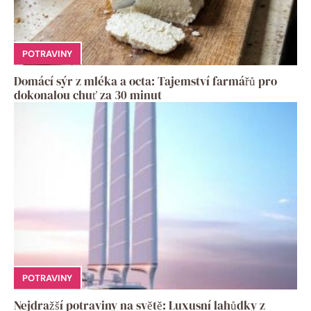
POTRAVINY
Domácí sýr z mléka a octa: Tajemství farmářů pro
dokonalou chuť za 30 minut
POTRAVINY
Nejdražší potraviny na světě: Luxusní lahůdky z