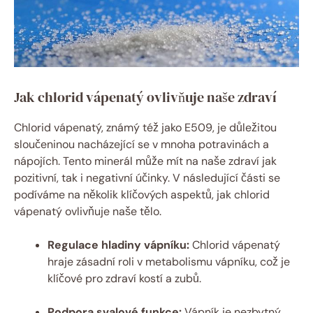
Jak chlorid vápenatý ovlivňuje naše zdraví
Chlorid vápenatý, známý též jako E509, je důležitou
sloučeninou nacházející se v mnoha potravinách a
nápojích. Tento minerál může mít na naše zdraví jak
pozitivní, tak i negativní účinky. V následující části se
podíváme na několik klíčových aspektů, jak chlorid
vápenatý ovlivňuje naše tělo.
Regulace hladiny vápníku:
Chlorid vápenatý
hraje zásadní roli v metabolismu vápníku, což je
klíčové pro zdraví kostí a zubů.
Podpora svalové funkce:
Vápník je nezbytný