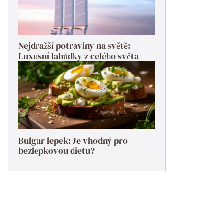
Nejdražší potraviny na světě:
Luxusní lahůdky z celého světa
Bulgur lepek: Je vhodný pro
bezlepkovou dietu?