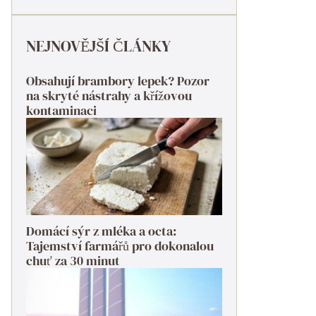
NEJNOVĚJŠÍ ČLÁNKY
Obsahují brambory lepek? Pozor
na skryté nástrahy a křížovou
kontaminaci
Domácí sýr z mléka a octa:
Tajemství farmářů pro dokonalou
chuť za 30 minut