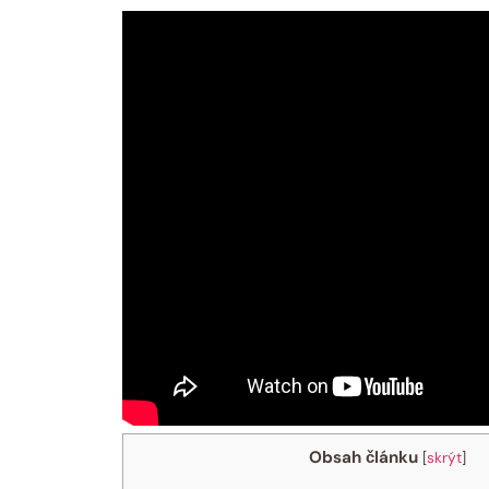
Obsah článku
[
skrýt
]