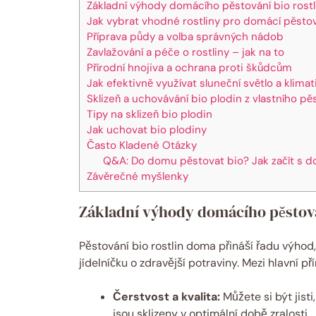
Základní výhody domácího pěstování bio rostl
Jak vybrat vhodné rostliny pro domácí pěsto
Příprava půdy a volba správných nádob
Zavlažování a péče o rostliny – jak na to
Přírodní hnojiva a ochrana proti škůdcům
Jak efektivně využívat sluneční světlo a klim
Sklizeň a uchovávání bio plodin z vlastního pě
Tipy na sklizeň bio plodin
Jak uchovat bio plodiny
Často Kladené Otázky
Q&A: Do domu pěstovat bio? Jak začít s 
Závěrečné myšlenky
Základní výhody domácího pěstová
Pěstování bio rostlin doma přináší řadu výhod
jídelníčku o zdravější potraviny. Mezi hlavní pří
Čerstvost a kvalita:
Můžete si být jist
jsou sklizeny v optimální době zralosti.