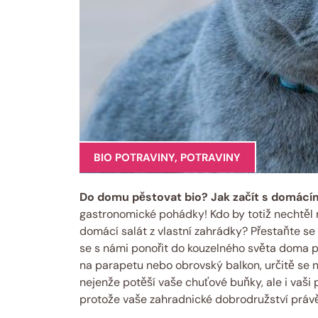
BIO POTRAVINY
,
POTRAVINY
Do domu pěstovat bio? Jak začít s domác
gastronomické pohádky! Kdo by totiž nechtěl m
domácí salát z vlastní zahrádky? Přestaňte se
se s námi ponořit do kouzelného světa doma 
na parapetu nebo obrovský balkon, určitě se na
nejenže potěší vaše chuťové buňky, ale i vaši 
protože vaše zahradnické dobrodružství právě