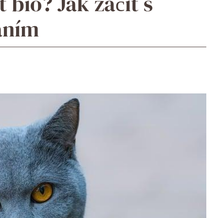
bio? Jak začít s
áním