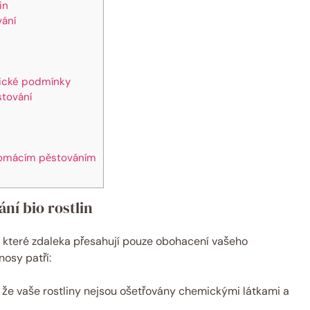
in
vání
atické podmínky
stování
domácím pěstováním
ní bio rostlin
, které zdaleka přesahují pouze obohacení vašeho
nosy patří:
i, že vaše rostliny nejsou ošetřovány chemickými látkami a