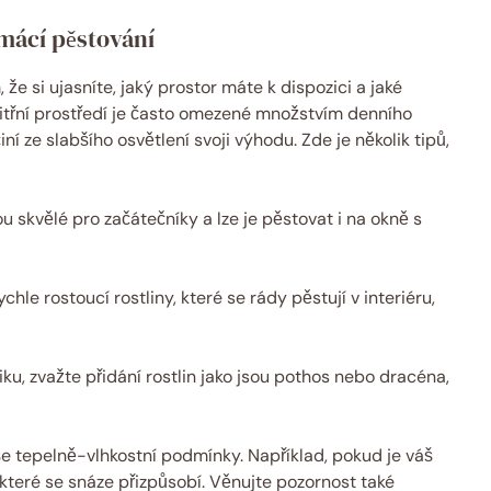
mácí pěstování
že si ujasníte, jaký prostor máte k dispozici a jaké
itřní prostředí je často omezené množstvím denního
učiní ze slabšího osvětlení svoji výhodu. Zde je několik tipů,
u skvělé pro začátečníky a lze je pěstovat i na okně s
chle rostoucí rostliny, které se rády pěstují v interiéru,
ku, zvažte přidání rostlin jako jsou pothos nebo dracéna,
še tepelně-vlhkostní podmínky. Například, pokud je váš
které se snáze přizpůsobí. Věnujte pozornost také