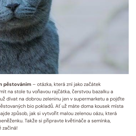
ím pěstováním
– otázka, která zní jako začátek
ít na stole tu voňavou rajčátka, čerstvou bazalku a
 už dívat na dobrou zeleninu jen v supermarketu a pojďte
pěstovaných bio pokladů. Ať už máte doma kousek místa
jde způsob, jak si vytvořit malou zelenou oázu, která
peněženku. Takže si připravte květináče a semínka,
 začíná!