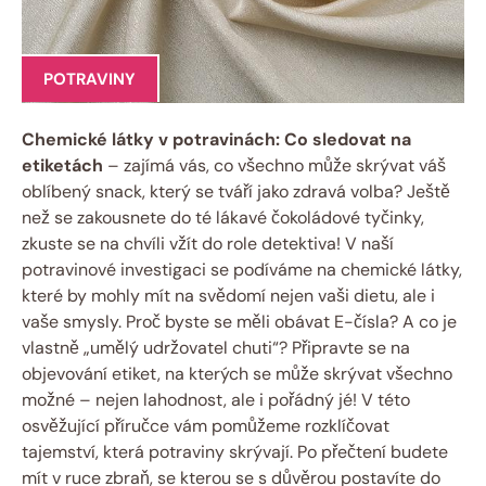
POTRAVINY
Chemické látky v potravinách: Co sledovat na
etiketách
– zajímá vás, co všechno může skrývat váš
oblíbený snack, který se tváří jako zdravá volba? Ještě
než se zakousnete do té lákavé čokoládové tyčinky,
zkuste se na chvíli vžít do role detektiva! V naší
potravinové investigaci se podíváme na chemické látky,
které by mohly mít na svědomí nejen vaši dietu, ale i
vaše smysly. Proč byste se měli obávat E-čísla? A co je
vlastně „umělý udržovatel chuti“? Připravte se na
objevování etiket, na kterých se může skrývat všechno
možné – nejen lahodnost, ale i pořádný jé! V této
osvěžující příručce vám pomůžeme rozklíčovat
tajemství, která potraviny skrývají. Po přečtení budete
mít v ruce zbraň, se kterou se s důvěrou postavíte do