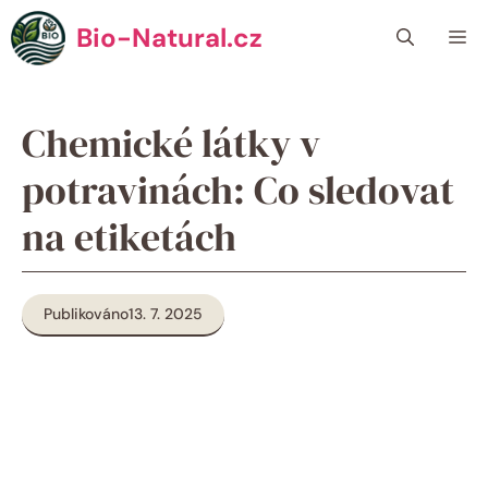
Přeskočit
Bio-Natural.cz
Me
na
obsah
Chemické látky v
potravinách: Co sledovat
na etiketách
Publikováno
13. 7. 2025