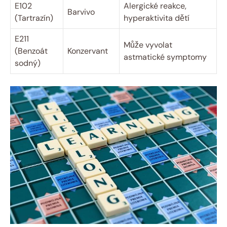
E102
Alergické reakce,
Barvivo
(Tartrazín)
hyperaktivita dětí
E211
Může vyvolat
(Benzoát
Konzervant
astmatické symptomy
sodný)