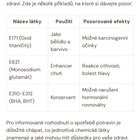
zdraví. Zde je několik příkladů, na které si dávejte pozor:
Název látky
Použití
Pozorované efekty
Jako
E171 (Oxid
Možné karcinogenní
bělidlo a
titaničitý)
účinky
barvivo
E621
Enhancer
Reakce citlivosti,
(Monosodium
chuti
bolest hlavy
glutamát)
Možné narušení
E310-E312
Konzervant
hormonální
(BHA, BHT)
rovnováhy
Pro informované rozhodnutí o spotřebě potravin je
důležité chápat, co jednotlivé chemické látky
znamenají a jaké mohou mít důsledky pro vaše zdraví.