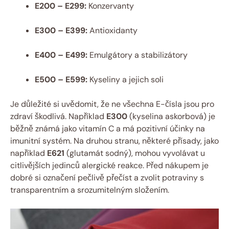
E200 – E299:
Konzervanty
E300 – E399:
Antioxidanty
E400 – E499:
Emulgátory a stabilizátory
E500 – E599:
Kyseliny a jejich soli
Je důležité si uvědomit, že ne všechna E-čísla jsou pro
zdraví škodlivá. Například
E300
(kyselina askorbová) je
běžně známá jako vitamín C a má pozitivní účinky na
imunitní systém. Na druhou stranu, některé přísady, jako
například
E621
(glutamát sodný), mohou vyvolávat u
citlivějších jedinců alergické reakce. Před nákupem je
dobré si označení pečlivě přečíst a zvolit potraviny s
transparentním a srozumitelným složením.