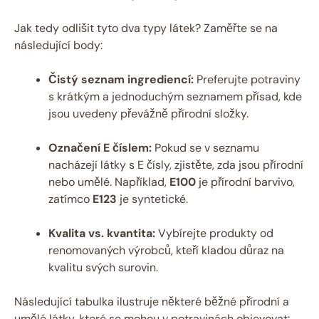
Jak tedy odlišit tyto dva typy látek? Zaměřte se na
následující body:
Čistý seznam ingrediencí:
Preferujte potraviny
s krátkým a jednoduchým seznamem přísad, kde
jsou uvedeny převážně přírodní složky.
Označení E číslem:
Pokud se v seznamu
nacházejí látky s E čísly, zjistěte, zda jsou přírodní
nebo umělé. Například,
E100
je přírodní barvivo,
zatímco
E123
je syntetické.
Kvalita vs. kvantita:
Vybírejte produkty od
renomovaných výrobců, kteří kladou důraz na
kvalitu svých surovin.
Následující tabulka ilustruje některé běžné přírodní a
umělé látky, které se mohou v potravinách objevovat: