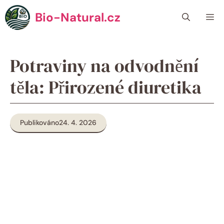
Přeskočit
Bio-Natural.cz
Me
na
obsah
Potraviny na odvodnění
těla: Přirozené diuretika
Publikováno
24. 4. 2026