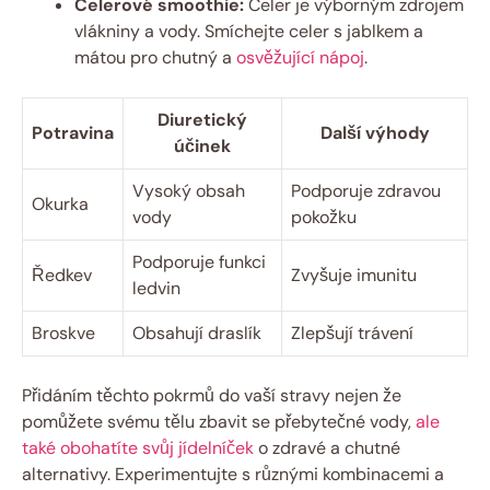
Celerové smoothie:
Celer je výborným zdrojem
vlákniny a vody. Smíchejte celer s jablkem a
mátou pro chutný a
osvěžující nápoj
.
Diuretický
Potravina
Další výhody
účinek
Vysoký obsah
Podporuje zdravou
Okurka
vody
pokožku
Podporuje funkci
Ředkev
Zvyšuje imunitu
ledvin
Broskve
Obsahují draslík
Zlepšují trávení
Přidáním těchto pokrmů do vaší stravy nejen že
pomůžete svému tělu zbavit se přebytečné vody,
ale
také obohatíte svůj jídelníček
o zdravé a chutné
alternativy. Experimentujte s různými kombinacemi a