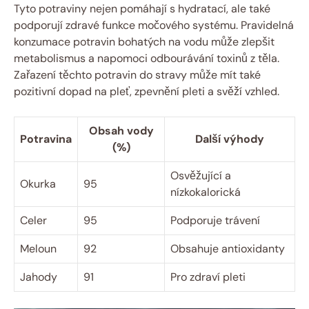
Tyto potraviny nejen pomáhají s hydratací, ale také
podporují zdravé funkce močového systému. Pravidelná
konzumace potravin bohatých na vodu může zlepšit
metabolismus a napomoci odbourávání toxinů z těla.
Zařazení těchto potravin do stravy může mít také
pozitivní dopad na pleť, zpevnění pleti a svěží vzhled.
Obsah vody
Potravina
Další výhody
(%)
Osvěžující a
Okurka
95
nízkokalorická
Celer
95
Podporuje trávení
Meloun
92
Obsahuje antioxidanty
Jahody
91
Pro zdraví pleti