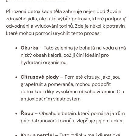
Přirozená detoxikace těla zahrnuje nejen dodržování
zdravého jídla, ale také výběr potravin, které podporují
odvodnění a vylučování toxinů. Zde je několik potravin,
které mohou pomoci urychlit tento proces:
Okurka
– Tato zelenina je bohatá na vodu a má
nízký obsah kalorií, což ji činí ideální pro
hydrataci organismu.
Citrusové plody
– Pomleté citrusy, jako jsou
grapefruit a pomeranče, mohou podpořit
detoxikaci díky vysokému obsahu vitamínu C a
antioxidačním vlastnostem.
Řepu
– Obsahuje betain, který pomáhá játrům
při odstraňování toxinů a zlepšuje jejich funkci.
Kopr a petržel
– Tyto bylinky mají diuretické