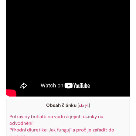
Obsah článku
[
skrýt
]
Potraviny bohaté na vodu a jejich účinky na
odvodnění
Přírodní diuretika: Jak fungují a proč je zařadit do