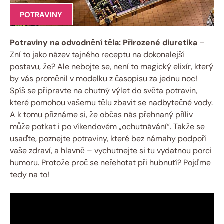
POTRAVINY
Potraviny na odvodnění těla: Přirozené diuretika
–
Zní to jako název tajného receptu na dokonalejší
postavu, že? Ale nebojte se, není to magický elixír, který
by vás proměnil v modelku z časopisu za jednu noc!
Spíš se připravte na chutný výlet do světa potravin,
které pomohou vašemu tělu zbavit se nadbytečné vody.
A k tomu přiznáme si, že občas nás přehnaný příliv
může potkat i po víkendovém „ochutnávání“. Takže se
usaďte, poznejte potraviny, které bez námahy podpoří
vaše zdraví, a hlavně – vychutnejte si tu vydatnou porci
humoru. Protože proč se neřehotat při hubnutí? Pojďme
tedy na to!