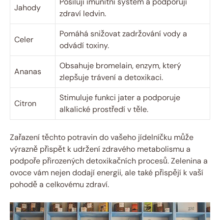
Posilují imunitní systém a podporují
Jahody
zdraví ledvin.
Pomáhá snižovat zadržování vody a
Celer
odvádí toxiny.
Obsahuje bromelain, enzym, který
Ananas
zlepšuje trávení a detoxikaci.
Stimuluje funkci jater a podporuje
Citron
alkalické prostředí v těle.
Zařazení těchto potravin do vašeho jídelníčku může
výrazně přispět k udržení zdravého metabolismu a
podpoře přirozených detoxikačních procesů. Zelenina a
ovoce vám nejen dodají energii, ale také přispějí k vaší
pohodě a celkovému zdraví.