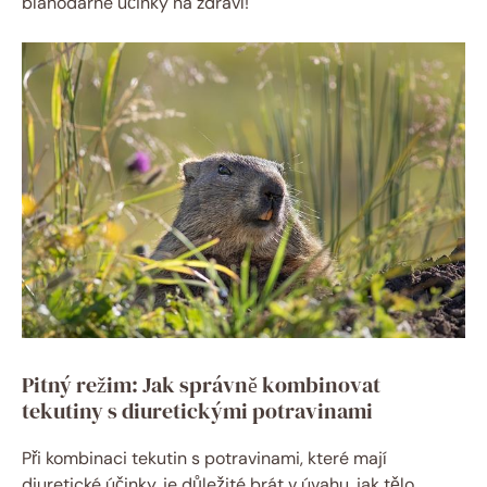
blahodárné účinky na zdraví!
Pitný režim: Jak správně kombinovat
tekutiny s diuretickými potravinami
Při kombinaci tekutin s potravinami, které mají
diuretické účinky, je důležité brát v úvahu, jak tělo