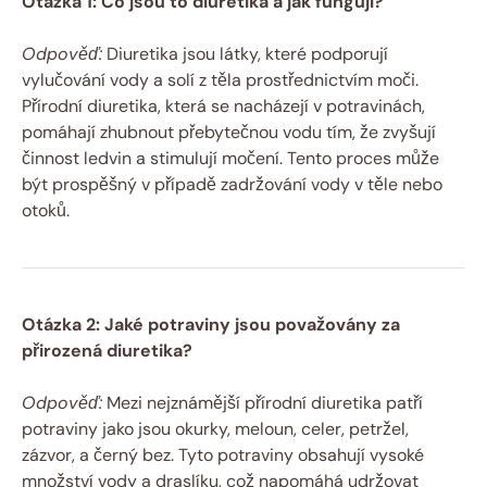
Otázka 1: Co jsou to diuretika a jak fungují?
Odpověď:
Diuretika jsou látky, které podporují
vylučování vody a solí z těla prostřednictvím moči.
Přírodní diuretika, která se nacházejí v potravinách,
pomáhají zhubnout přebytečnou vodu tím, že zvyšují
činnost ledvin a stimulují močení. Tento proces může
být prospěšný v případě zadržování vody v těle nebo
otoků.
Otázka 2: Jaké potraviny jsou považovány za
přirozená diuretika?
Odpověď:
Mezi nejznámější přírodní diuretika patří
potraviny jako jsou okurky, meloun, celer, petržel,
zázvor, a černý bez. Tyto potraviny obsahují vysoké
množství vody a draslíku, což napomáhá udržovat