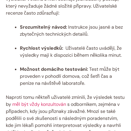
který nevyžaduje žádné složité​ přípravy. Uživatelské
recenze často zdůrazňují:
Srozumitelný návod:
Instrukce jsou jasné a ⁤bez
zbytečných technických detailů.
Rychlost výsledků:
‍ Uživatelé často uvádějí, že
výsledky mají k dispozici během několika minut.
Možnost domácího testování:
Test může být
proveden v pohodlí domova, ‌což šetří čas a
peníze na ​návštěvě laboratoře.
Naproti tomu ‌někteří uživatelé⁣ zmínili, že výsledek testu
by
měl být vždy konzultován
s odborníkem, zejména v
případech, kdy jsou příznaky závažné. Mnozí se také
podělili⁤ o ⁤své zkušenosti s následným poradenstvím,
kde jim lékaři pomohli interpretovat výsledky a navrhli