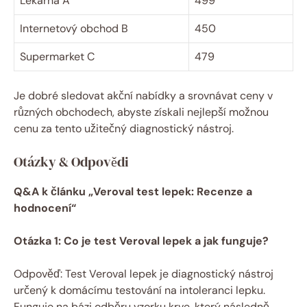
Lékárna⁤ A
499
Internetový obchod B
450
Supermarket C
479
Je dobré sledovat akční nabídky a​ srovnávat ceny v
různých obchodech, ⁣abyste získali nejlepší možnou
cenu za ⁤tento užitečný diagnostický nástroj.
Otázky ⁢& Odpovědi
Q&A k článku „Veroval test lepek: Recenze a
hodnocení“
Otázka 1: Co je test Veroval lepek a jak funguje?
Odpověď: ⁤Test Veroval lepek⁢ je diagnostický nástroj
určený k domácímu​ testování na intoleranci lepku.
Funguje na bázi odběru vzorku krve, který následně