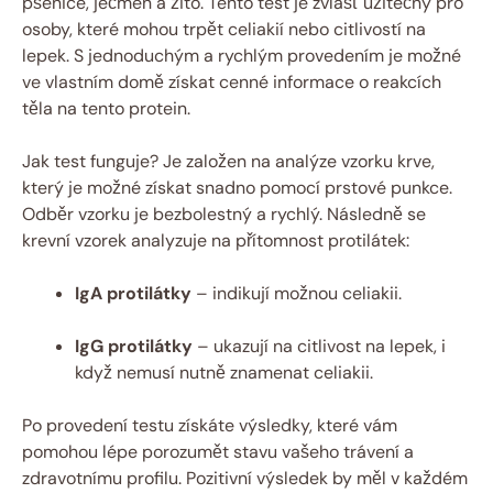
pšenice, ⁤ječmen a žito. Tento test je zvlášť užitečný‍ pro
osoby, které mohou trpět ⁣celiakií nebo citlivostí na
lepek. S jednoduchým a rychlým provedením je možné
ve vlastním domě získat cenné ⁣informace o reakcích
těla na tento protein.
Jak test ​funguje? Je založen na analýze vzorku krve,
který⁤ je možné získat snadno pomocí prstové punkce.
Odběr⁤ vzorku je⁣ bezbolestný a rychlý. Následně se
krevní vzorek analyzuje na přítomnost protilátek:
IgA protilátky
– indikují možnou celiakii.
IgG protilátky
– ukazují na citlivost na lepek, i
když​ nemusí nutně znamenat celiakii.
Po provedení testu získáte výsledky,‌ které vám
pomohou lépe porozumět stavu vašeho trávení a
zdravotnímu profilu.‌ Pozitivní výsledek by měl v každém