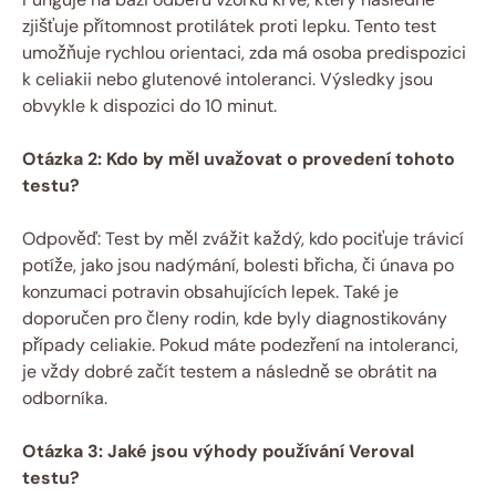
zjišťuje přítomnost protilátek proti lepku. Tento test
umožňuje rychlou orientaci, zda má osoba predispozici
k celiakii nebo glutenové intoleranci. Výsledky jsou
obvykle⁣ k dispozici do 10 minut.
Otázka⁤ 2: Kdo by měl uvažovat o provedení tohoto
testu?
Odpověď: Test by měl zvážit každý, kdo pociťuje trávicí
potíže, jako jsou nadýmání, bolesti břicha, či únava po
konzumaci potravin ⁣obsahujících lepek. Také je
doporučen pro členy rodin,‍ kde byly‍ diagnostikovány
případy celiakie. Pokud máte podezření ‍na intoleranci,
je‌ vždy dobré začít testem a následně​ se obrátit ⁤na
odborníka.
Otázka 3: Jaké jsou výhody používání Veroval
testu?