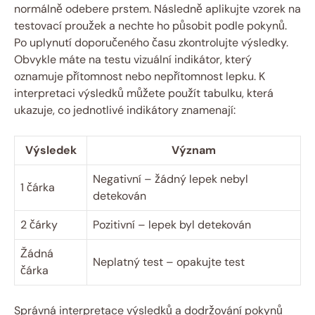
normálně odebere prstem. Následně aplikujte vzorek na​
testovací proužek a ‌nechte ho‌ působit podle pokynů.
Po uplynutí doporučeného času zkontrolujte výsledky.
Obvykle máte na testu vizuální indikátor, který
oznamuje přítomnost nebo nepřítomnost lepku. K⁣
interpretaci⁢ výsledků můžete použít⁣ tabulku, která
ukazuje, co jednotlivé indikátory znamenají:
Výsledek
Význam
Negativní –‌ žádný lepek nebyl
1⁤ čárka
detekován
2 čárky
Pozitivní – lepek byl detekován
Žádná
Neplatný test – opakujte test
čárka
Správná interpretace výsledků a dodržování pokynů