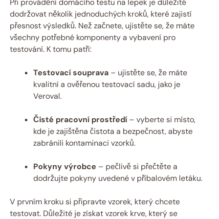
Při provádění domácího testu na lepek ⁤je důležité
dodržovat několik jednoduchých kroků, které zajistí⁢
přesnost výsledků. Než ⁤začnete, ujistěte se, že máte ​
všechny ​potřebné ​komponenty a vybavení pro
testování. K‌ tomu patří:
Testovací souprava
​– ujistěte se, že máte
kvalitní a⁢ ověřenou testovací sadu, jako je
Veroval.
Čisté pracovní prostředí
– vyberte si místo,
kde je zajištěna čistota a bezpečnost, abyste
zabránili kontaminaci vzorků.
Pokyny výrobce
– ‌pečlivě si přečtěte a
dodržujte pokyny uvedené ⁢v příbalovém letáku.
V prvním kroku si připravte vzorek, který chcete
testovat. Důležité⁢ je získat vzorek ‌krve, který se