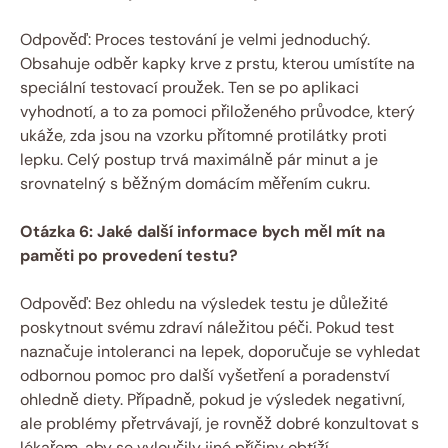
Odpověď: Proces testování je velmi jednoduchý.
Obsahuje ‌odběr kapky krve z prstu, kterou umístíte na
speciální testovací proužek. Ten se po aplikaci
vyhodnotí, a to za pomoci přiloženého průvodce, který
ukáže, zda jsou na vzorku přítomné protilátky proti
lepku. Celý postup trvá‍ maximálně pár minut a je
‌srovnatelný s běžným domácím měřením cukru.
Otázka 6: Jaké další⁣ informace bych měl mít na
paměti po provedení testu?
Odpověď: Bez ohledu na výsledek testu je důležité
poskytnout svému zdraví náležitou péči. Pokud test
‌naznačuje intoleranci na lepek, doporučuje se vyhledat
odbornou ⁤pomoc pro další vyšetření a poradenství
ohledně ​diety. ⁢Případně, pokud je výsledek negativní,
⁤ale problémy přetrvávají, je rovněž dobré konzultovat​ s
lékařem, ‍aby se vyloučily jiné příčiny obtíží.