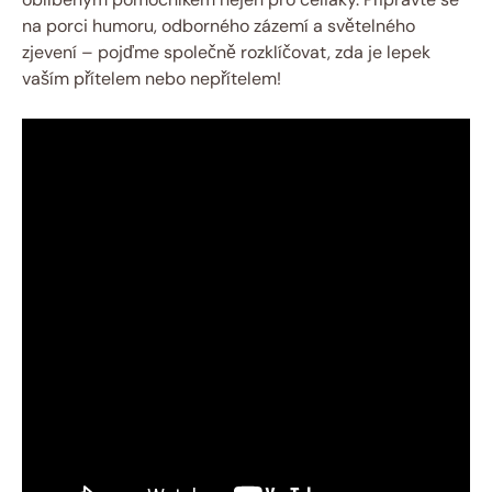
na porci humoru, odborného zázemí a světelného
zjevení⁤ – pojďme společně rozklíčovat, zda je lepek
vaším přítelem nebo nepřítelem!