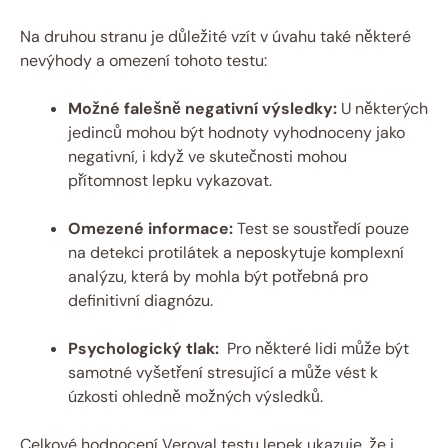
Na druhou stranu je důležité vzít v úvahu také některé
nevýhody a omezení tohoto​ testu:
Možné ⁣falešně negativní výsledky:
U​ některých
jedinců mohou být hodnoty vyhodnoceny jako
negativní, ⁤i když ‌ve skutečnosti mohou
přítomnost lepku vykazovat.
Omezené informace:
Test se soustředí pouze
na detekci protilátek a neposkytuje‌ komplexní
analýzu, která by mohla být potřebná pro
definitivní diagnózu.
Psychologický tlak:
‌ Pro některé lidi⁣ může být
samotné vyšetření stresující a může vést⁢ k
úzkosti ohledně možných⁣ výsledků.
Celkové hodnocení⁤ Veroval ⁢testu lepek ukazuje, že i