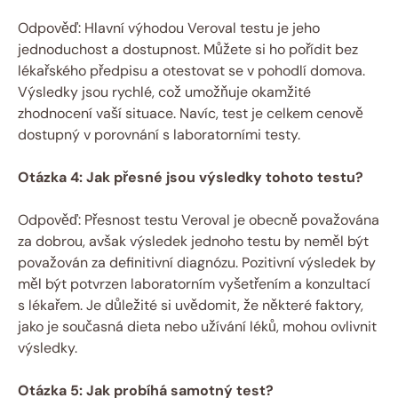
Odpověď: Hlavní výhodou Veroval testu je jeho
jednoduchost a dostupnost. Můžete si ho pořídit bez
lékařského předpisu a otestovat⁤ se v pohodlí domova.
Výsledky jsou rychlé, což ⁤umožňuje okamžité
zhodnocení vaší situace. Navíc, test je celkem cenově
dostupný v porovnání s laboratorními testy.
Otázka 4: Jak⁤ přesné jsou výsledky tohoto testu?
Odpověď: Přesnost testu Veroval je obecně považována
za dobrou, avšak výsledek‍ jednoho ⁢testu by neměl být
považován za definitivní diagnózu. Pozitivní‌ výsledek by
měl ‌být‍ potvrzen laboratorním ⁤vyšetřením ‌a konzultací
⁤s lékařem. Je důležité si uvědomit, že některé faktory,
jako je současná dieta⁤ nebo ⁢užívání léků, mohou ovlivnit
výsledky.
Otázka ⁢5: Jak​ probíhá samotný test?