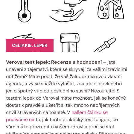
CELIAKIE
,
LEPEK
Veroval test lepek: Recenze a hodnocení
– jste
⁤unavení z tajemství, která se skrývají za ‍vašimi trávicími
obtížemi? Máte pocit, že ​váš žaludek má svou vlastní
agendu, a vy se snažíte vyluštit, zda jde o lepek⁣ nebo
jen o⁢ špatný vtip od posledního sushi? Nezoufejte! S
testem lepek od Veroval máte možnost, jak se konečně
dostat k pravdě a ušetřit si tak mnoho nepříjemných
chvil strávených ⁣na toaletě. V
našem článku se
podíváme na
to, jak tento praktický test funguje, co
vám může prozradit​ o vašem ‌zdraví a proč se stal
oblíbeným pomocníkem nejen pro celiaky. Připravte se