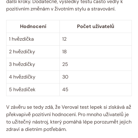
další kroky. Dodatečně, výsledky testu ‌často ⁤vedly k
pozitivním změnám v životním stylu a stravování.
Hodnocení
Počet uživatelů
1 hvězdička
12
2‍ hvězdičky
18
3 hvězdičky
25
4 hvězdičky
30
5‌ hvězdiček
45
V závěru se tedy zdá, že Veroval ⁤test lepek si získává​ až
překvapivě pozitivní hodnocení.⁢ Pro mnoho uživatelů je
to užitečný nástroj, který pomáhá lépe porozumět ⁤jejich
zdraví‌ a dietním potřebám.