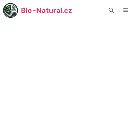
Přeskočit
Bio-Natural.cz
Me
na
obsah