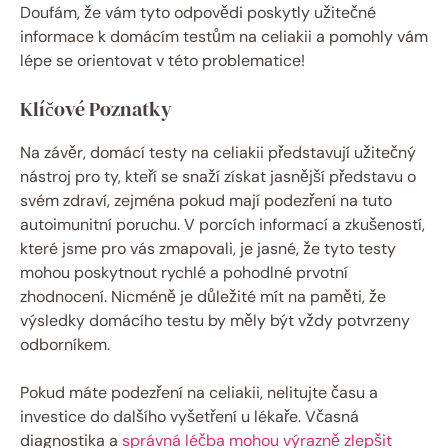
Doufám, že vám tyto odpovědi poskytly užitečné
informace k domácím testům na celiakii a pomohly vám
lépe se orientovat v této problematice!
Klíčové Poznatky
Na závěr, domácí testy na celiakii představují užitečný
nástroj pro ty, kteří se snaží získat jasnější představu o
svém zdraví, zejména pokud mají podezření na tuto
autoimunitní poruchu. V porcích informací a zkušeností,
které jsme pro vás zmapovali, je jasné, že tyto testy
mohou poskytnout rychlé a pohodlné prvotní
zhodnocení. Nicméně je důležité mít na paměti, že
výsledky domácího testu by měly být vždy potvrzeny
odborníkem.
Pokud máte podezření na celiakii, nelitujte času a
investice do dalšího vyšetření u lékaře. Včasná
diagnostika a
správná léčba mohou výrazně zlepšit