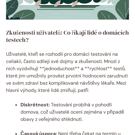
Zkušenosti uživatelů: Co říkají lidé o domácích
testech?
Uživatelé, kteří se rozhodli pro domácí testování na
celiakii, často sdílejí své dojmy a zkušenosti. Mnozí z
nich vyzdvihují **jednoduchost** a **rychlost** testů,
které jim umožnily provést prvotní hodnocení zarudnutí
ve svém zdraví bez komplikované návštěvy lékaře. Mezi
hlavní výhody, které lidé zmiňují, patří:
Diskrétnost:
Testování probíhá v pohodlí
domova, což uživatelé ocení zejména v případě
obavy z veřejného shlédnutí.
Časová úspora:
Není třeba čekat na termín u