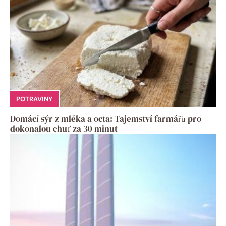
POTRAVINY
Domácí sýr z mléka a octa: Tajemství farmářů pro
dokonalou chuť za 30 minut