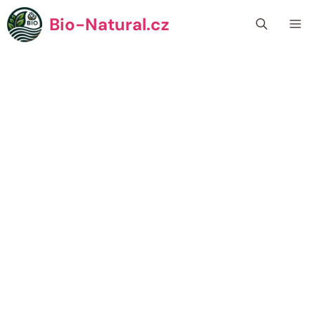
Přeskočit
Bio-Natural.cz
Me
na
obsah