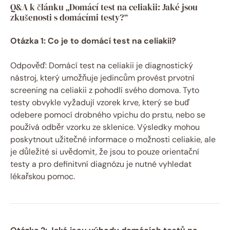
Q&A k článku „Domácí test na celiakii: Jaké jsou
zkušenosti s domácími testy?“
Otázka 1: Co je to domácí test na celiakii?
Odpověď: Domácí test na celiakii je diagnostický
nástroj, který umožňuje jedincům provést prvotní
screening na celiakii z pohodlí svého domova. Tyto
testy obvykle vyžadují vzorek krve, který se buď
odebere pomocí drobného vpichu do prstu, nebo se
používá odběr vzorku ze sklenice. Výsledky mohou
poskytnout užitečné informace o možnosti celiakie, ale
je důležité si uvědomit, že jsou to pouze orientační
testy a pro definitvní diagnózu je nutné vyhledat
lékařskou pomoc.