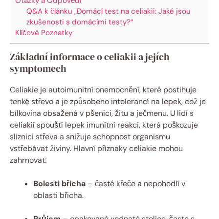
Otázky a Odpovědi
Q&A k článku „Domácí test na celiakii: Jaké jsou
zkušenosti s domácími testy?“
Klíčové Poznatky
Základní informace o celiakii a jejích
symptomech
Celiakie je autoimunitní onemocnění, které postihuje
tenké střevo a je způsobeno intolerancí na lepek, což je
bílkovina obsažená v pšenici, žitu a ječmenu. U lidí s
celiakií spouští lepek imunitní reakci, která poškozuje
sliznici střeva a snižuje schopnost organismu
vstřebávat živiny. Hlavní příznaky celiakie mohou
zahrnovat:
Bolesti břicha
– časté křeče a nepohodlí v
oblasti břicha.
Průjem
– opakované vodnaté stolice, často s