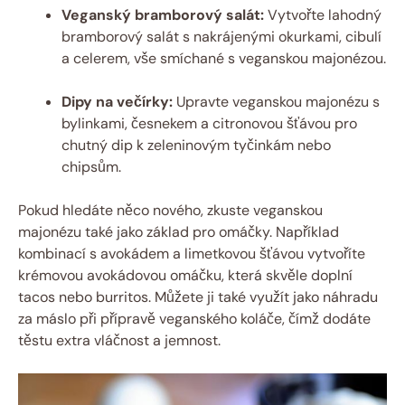
Veganský bramborový salát:
Vytvořte lahodný
bramborový salát s nakrájenými okurkami, cibulí
a celerem, vše smíchané s veganskou majonézou.
Dipy na večírky:
Upravte veganskou majonézu s
bylinkami, česnekem a citronovou šťávou pro
chutný dip k zeleninovým tyčinkám nebo
chipsům.
Pokud hledáte něco nového, zkuste veganskou
majonézu také jako základ pro omáčky. Například
kombinací s avokádem a limetkovou šťávou vytvoříte
krémovou avokádovou omáčku, která skvěle doplní
tacos nebo burritos. Můžete ji také využít jako náhradu
za máslo při přípravě veganského koláče, čímž dodáte
těstu extra vláčnost a jemnost.