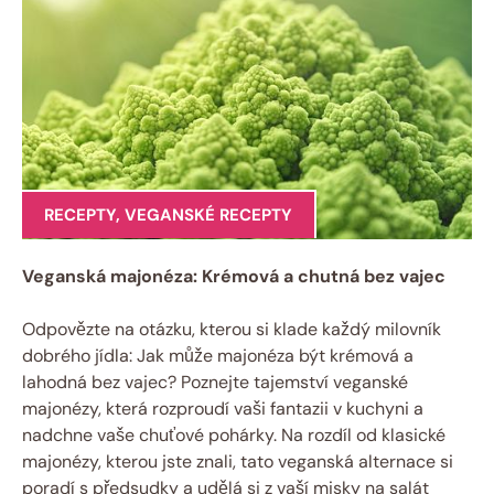
RECEPTY
,
VEGANSKÉ RECEPTY
Veganská majonéza: Krémová a chutná bez vajec
Odpovězte na otázku, kterou si klade každý milovník
dobrého jídla: Jak může majonéza být krémová a
lahodná bez vajec? Poznejte tajemství veganské
majonézy, která rozproudí vaši fantazii v kuchyni a
nadchne vaše chuťové pohárky. Na rozdíl od klasické
majonézy, kterou jste znali, tato veganská alternace si
poradí s předsudky a udělá si z vaší misky na salát