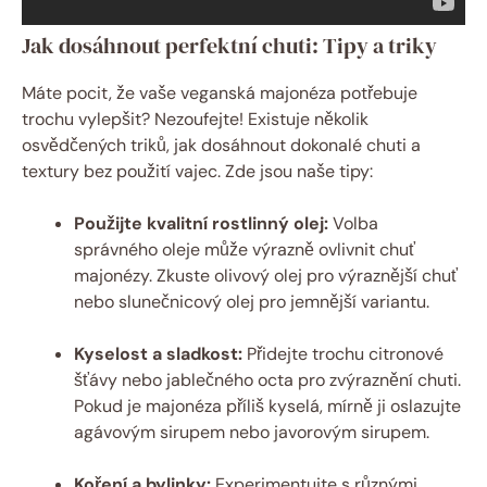
Jak dosáhnout perfektní chuti: Tipy a triky
Máte pocit, že vaše veganská majonéza potřebuje
trochu vylepšit? Nezoufejte! Existuje několik
osvědčených triků, jak dosáhnout dokonalé chuti a
textury bez použití vajec. Zde jsou naše tipy:
Použijte kvalitní rostlinný olej:
Volba
správného oleje může výrazně ovlivnit chuť
majonézy. Zkuste olivový olej pro výraznější chuť
nebo slunečnicový olej pro jemnější variantu.
Kyselost a sladkost:
Přidejte trochu citronové
šťávy nebo jablečného octa pro zvýraznění chuti.
Pokud je majonéza příliš kyselá, mírně ji oslazujte
agávovým sirupem nebo javorovým sirupem.
Koření a bylinky:
Experimentujte s různými