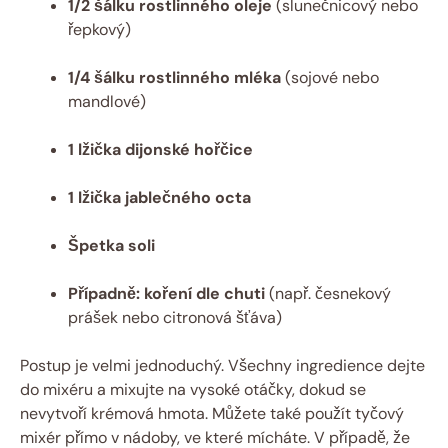
1/2 šálku rostlinného oleje
(slunečnicový nebo
řepkový)
1/4 šálku rostlinného mléka
(sojové nebo
mandlové)
1 lžička dijonské hořčice
1 lžička jablečného octa
Špetka soli
Případně: koření dle chuti
(např. česnekový
prášek nebo citronová šťáva)
Postup je velmi jednoduchý. Všechny ingredience dejte
do mixéru a mixujte na vysoké otáčky, dokud se
nevytvoří krémová hmota. Můžete také použít tyčový
mixér přímo v nádoby, ve které mícháte. V případě, že