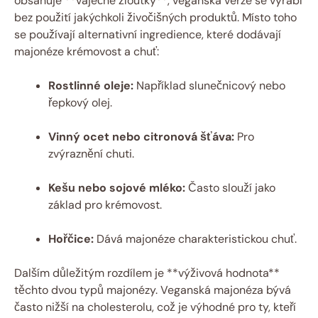
obsahuje **vaječné žloutky**, veganská verze se vyrábí
bez použití jakýchkoli živočišných produktů. Místo toho
se používají alternativní ingredience, které dodávají
majonéze krémovost a chuť:
Rostlinné oleje:
Například slunečnicový nebo
řepkový olej.
Vinný ocet nebo citronová šťáva:
Pro
zvýraznění chuti.
Kešu nebo sojové mléko:
Často slouží jako
základ pro krémovost.
Hořčice:
Dává majonéze charakteristickou chuť.
Dalším důležitým rozdílem je **výživová hodnota**
těchto dvou typů majonézy. Veganská majonéza bývá
často nižší na cholesterolu, což je výhodné pro ty, kteří