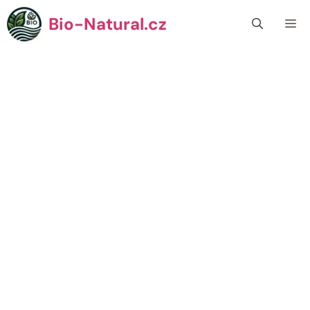
Přeskočit
Bio-Natural.cz
Me
na
obsah