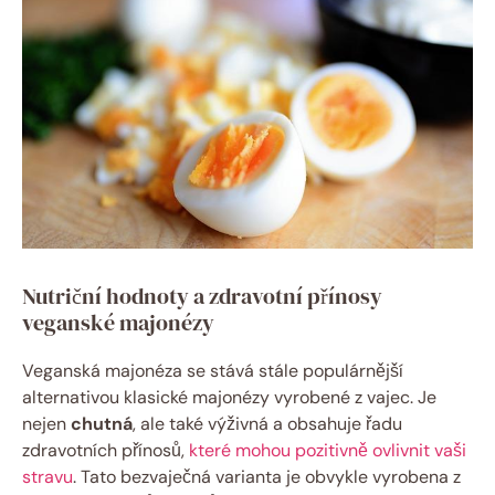
Nutriční hodnoty a zdravotní přínosy
veganské majonézy
Veganská majonéza se stává stále populárnější
alternativou klasické majonézy vyrobené z vajec. Je
nejen
chutná
, ale také výživná a obsahuje řadu
zdravotních přínosů,
které mohou pozitivně ovlivnit vaši
stravu
. Tato bezvaječná varianta je obvykle vyrobena z