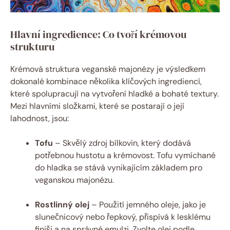
Hlavní ingredience: Co tvoří krémovou
strukturu
Krémová struktura veganské majonézy je výsledkem
dokonalé kombinace několika klíčových ingrediencí,
které spolupracují na vytvoření hladké a bohaté textury.
Mezi hlavními složkami, které se postarají o její
lahodnost, jsou:
Tofu
– Skvělý zdroj bílkovin, který dodává
potřebnou hustotu a krémovost. Tofu vymíchané
do hladka se stává vynikajícím základem pro
veganskou majonézu.
Rostlinný olej
– Použití jemného oleje, jako je
slunečnicový nebo řepkový, přispívá k lesklému
finiši a na správné emulzi. Zvolte olej podle