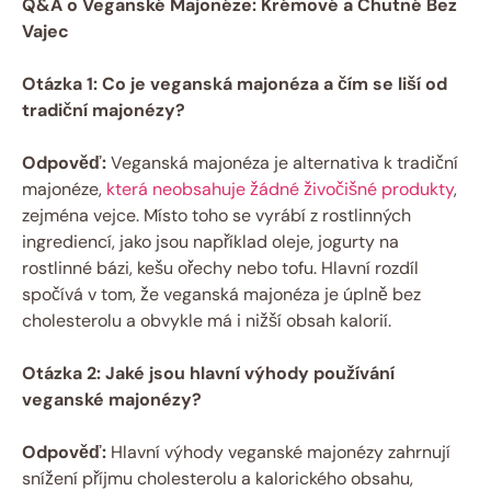
Q&A o Veganské Majonéze: Krémové a Chutné Bez
Vajec
Otázka 1: Co je veganská majonéza a čím se liší od
tradiční majonézy?
Odpověď:
Veganská majonéza je alternativa k tradiční
majonéze,
která neobsahuje žádné živočišné produkty
,
zejména vejce. Místo toho se vyrábí z rostlinných
ingrediencí, jako jsou například oleje, jogurty na
rostlinné bázi, kešu ořechy nebo tofu. Hlavní rozdíl
spočívá v tom, že veganská majonéza je úplně bez
cholesterolu a obvykle má i nižší obsah kalorií.
Otázka 2: Jaké jsou hlavní výhody používání
veganské majonézy?
Odpověď:
Hlavní výhody veganské majonézy zahrnují
snížení příjmu cholesterolu a kalorického obsahu,