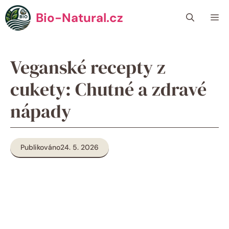
Přeskočit
Bio-Natural.cz
Me
na
obsah
Veganské recepty z
cukety: Chutné a zdravé
nápady
Publikováno
24. 5. 2026