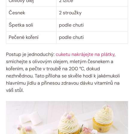
Olivový olej
2 lžíce
Česnek
2 stroužky
Špetka soli
podle chuti
Pečené koření
podle chuti
Postup je jednoduchý:
cuketu nakrájejte na plátky
,
smíchejte s olivovým olejem, mletým česnekem a
kořením, a pečte v troubě na 200 °C, dokud
nezhnědnou. Tato příloha se skvěle hodí k jakémukoli
hlavnímu jídlu a přinesou zdravou dávku vitamínů na
váš stůl.