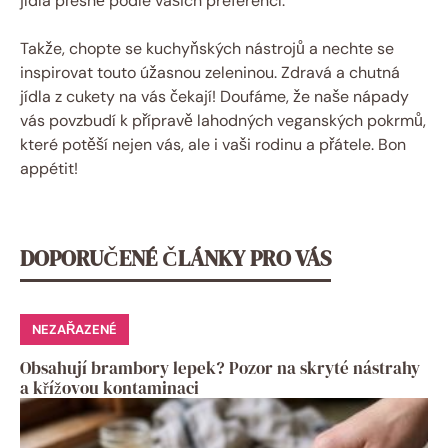
jídla přesně podle vašich preferencí.
Takže, chopte se kuchyňských nástrojů a nechte se
inspirovat touto úžasnou zeleninou. Zdravá a chutná
jídla z cukety na vás čekají! Doufáme, že naše nápady
vás povzbudí k přípravě lahodných veganských pokrmů,
které potěší nejen vás, ale i vaši rodinu a přátele. Bon
appétit!
DOPORUČENÉ ČLÁNKY PRO VÁS
NEZAŘAZENÉ
Obsahují brambory lepek? Pozor na skryté nástrahy
a křížovou kontaminaci