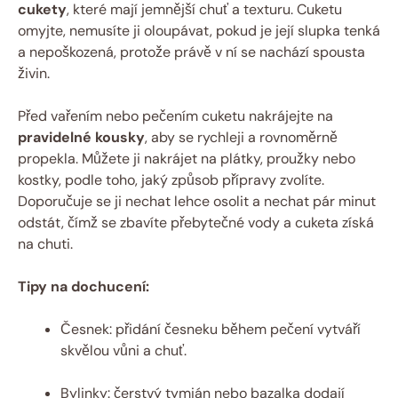
cukety
, které mají jemnější chuť a texturu. Cuketu
omyjte, nemusíte ji oloupávat, pokud je její slupka tenká
a nepoškozená, protože právě v ní se nachází spousta
živin.
Před vařením nebo pečením cuketu nakrájejte na
pravidelné kousky
, aby se rychleji a rovnoměrně
propekla. Můžete ji nakrájet na plátky, proužky nebo
kostky, podle toho, jaký způsob přípravy zvolíte.
Doporučuje se ji nechat lehce osolit a nechat pár minut
odstát, čímž se zbavíte přebytečné vody a cuketa získá
na chuti.
Tipy na dochucení:
Česnek: přidání česneku během pečení vytváří
skvělou vůni a chuť.
Bylinky: čerstvý tymián nebo bazalka dodají