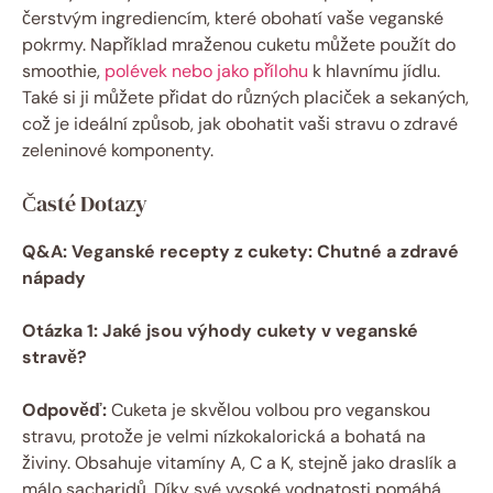
čerstvým ingrediencím, které obohatí vaše veganské
pokrmy. Například mraženou cuketu můžete použít do
smoothie,
polévek nebo jako přílohu
k hlavnímu jídlu.
Také si ji můžete přidat do různých placiček a sekaných,
což je ideální způsob, jak obohatit vaši stravu o zdravé
zeleninové komponenty.
Časté Dotazy
Q&A: Veganské recepty z cukety: Chutné a zdravé
nápady
Otázka 1: Jaké jsou výhody cukety v veganské
stravě?
Odpověď:
Cuketa je skvělou volbou pro veganskou
stravu, protože je velmi nízkokalorická a bohatá na
živiny. Obsahuje vitamíny A, C a K, stejně jako draslík a
málo sacharidů. Díky své vysoké vodnatosti pomáhá