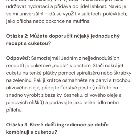
udržovat hydrataci a přidává do jídel lehkost. Navíc je
velmi univerzální – dá se využít v salátech, polévkách,
jako příloha nebo dokonce na muffins!
Otázka 2: Můžete doporučit nějaký jednoduchý
recept s cuketou?
Odpověď:
Samozřejmě! Jedním z nejjednodušších
receptů je cuketové „nudle“ s pestem. Stačí nakrájet
cuketu na tenké plátky pomocí spiralizéru nebo škrabky
na zeleninu. Pak ji krátce osmahněte na pánvi s trochou
olivového oleje, přidejte čerstvé pesto (můžete ho
snadno vyrobit z bazalky, česneku, olivového oleje a
piniových oříšků) a podávejte jako lehké jídlo nebo
přílohu.
Otázka 3: Které další ingredience se dobře
kombinují s cuketou?