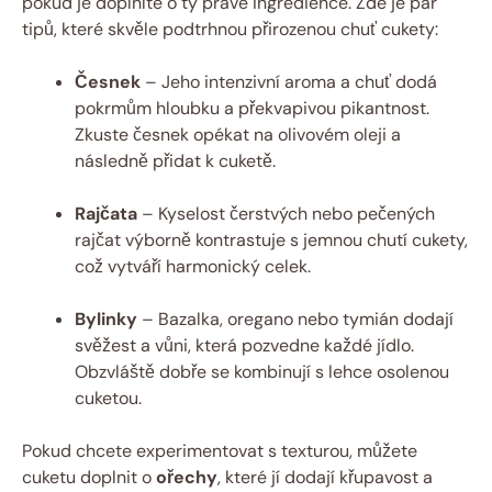
pokud je doplníte o ty pravé ingredience. Zde je pár
tipů, které skvěle podtrhnou přirozenou chuť cukety:
Česnek
– Jeho intenzivní aroma a chuť dodá
pokrmům hloubku a překvapivou pikantnost.
Zkuste česnek opékat na olivovém oleji a
následně přidat k cuketě.
Rajčata
– Kyselost čerstvých nebo pečených
rajčat výborně kontrastuje s jemnou chutí cukety,
což vytváří harmonický celek.
Bylinky
– Bazalka, oregano nebo tymián dodají
svěžest a vůni, která pozvedne každé jídlo.
Obzvláště dobře se kombinují s lehce osolenou
cuketou.
Pokud chcete experimentovat s texturou, můžete
cuketu doplnit o
ořechy
, které jí dodají křupavost a