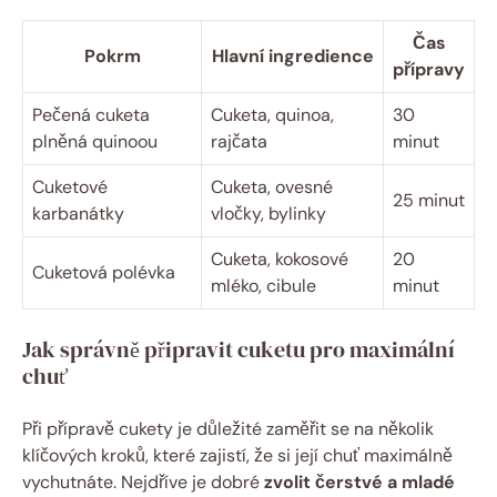
Čas
Pokrm
Hlavní ingredience
přípravy
Pečená cuketa
Cuketa, quinoa,
30
plněná quinoou
rajčata
minut
Cuketové
Cuketa, ovesné
25 minut
karbanátky
vločky, bylinky
Cuketa, kokosové
20
Cuketová polévka
mléko, cibule
minut
Jak správně připravit cuketu pro maximální
chuť
Při přípravě cukety je důležité zaměřit se na několik
klíčových kroků, které zajistí, že si její chuť maximálně
vychutnáte. Nejdříve je dobré
zvolit čerstvé a mladé