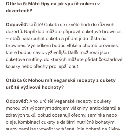
Otázka 5: Máte tipy na jak využít cuketu v
dezertech?
Odpověď:
Určitě! Cuketa se skvěle hodí do různých
dezertů. Například můžete připravit cuketové brownies
– stačí nastrouhat cuketu a přidat ji do těsta na
brownies. Výsledkem budou vlhké a chutné brownies,
které budou navíc výživnější. Další možností jsou
cuketové muffiny, do kterých můžete přidat čokoládové
kousky nebo ořechy pro lepší chuť.
Otázka 6: Mohou mít veganské recepty z cukety
určité výživové hodnoty?
Odpověď:
Ano, určitě! Veganské recepty z cukety
mohou být výborným zdrojem vlákniny, antioxidantů a
zdravých tuků, pokud obsahují ořechy, semínka nebo
oleje. Kombinací cukety s dalšími nutričně bohatými
surovinami lze vytvořit vyvážená jídla bohatá na živiny,