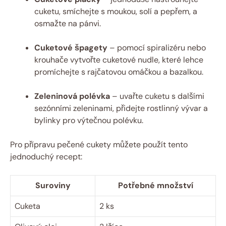
cuketu, smíchejte s moukou, solí a pepřem, a
osmažte na pánvi.
Cuketové špagety
– pomocí spiralizéru nebo
krouhače vytvořte cuketové nudle, které lehce
promíchejte s rajčatovou omáčkou a bazalkou.
Zeleninová polévka
– uvařte cuketu s dalšími
sezónními zeleninami, přidejte rostlinný vývar a
bylinky pro výtečnou polévku.
Pro přípravu pečené cukety můžete použít tento
jednoduchý recept:
Suroviny
Potřebné množství
Cuketa
2 ks