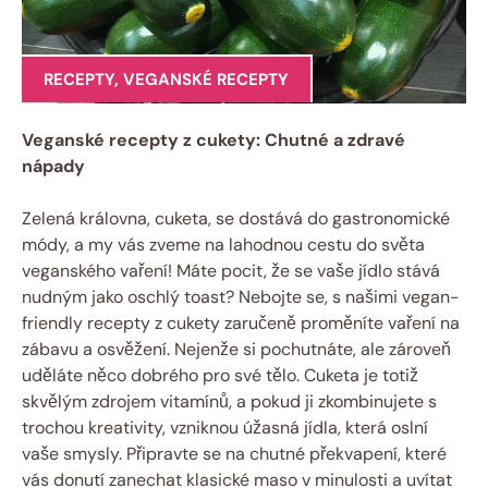
RECEPTY
,
VEGANSKÉ RECEPTY
Veganské recepty z cukety: Chutné a zdravé
nápady
Zelená královna, cuketa, se dostává do gastronomické
módy, a my vás zveme na lahodnou cestu do světa
veganského vaření! Máte pocit, že se vaše jídlo stává
nudným jako oschlý toast? Nebojte se, s našimi vegan-
friendly recepty z cukety zaručeně proměníte vaření na
zábavu a osvěžení. Nejenže si pochutnáte, ale zároveň
uděláte něco dobrého pro své tělo. Cuketa je totiž
skvělým zdrojem vitamínů, a pokud ji zkombinujete s
trochou kreativity, vzniknou úžasná jídla, která oslní
vaše smysly. Připravte se na chutné překvapení, které
vás donutí zanechat klasické maso v minulosti a uvítat