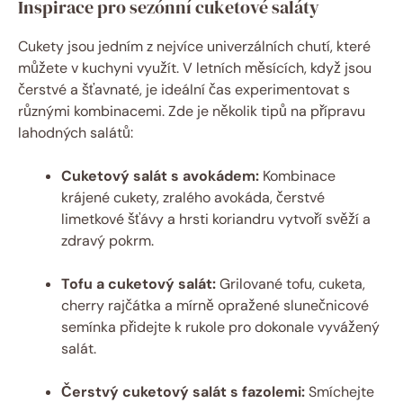
Inspirace pro sezónní cuketové saláty
Cukety jsou jedním z nejvíce univerzálních chutí, které
můžete v kuchyni využít. V letních měsících, když jsou
čerstvé a šťavnaté, je ideální čas experimentovat s
různými kombinacemi. Zde je několik tipů na přípravu
lahodných salátů:
Cuketový salát s avokádem:
Kombinace
krájené cukety, zralého avokáda, čerstvé
limetkové šťávy a hrsti koriandru vytvoří svěží a
zdravý pokrm.
Tofu a cuketový salát:
Grilované tofu, cuketa,
cherry rajčátka a mírně opražené slunečnicové
semínka přidejte k rukole pro dokonale vyvážený
salát.
Čerstvý cuketový salát s fazolemi:
Smíchejte