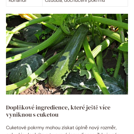
Koriandr
Ozdoba, dochucení pokrmů
Doplňkové ingredience, které ještě více
vyniknou s cuketou
Cuketové pokrmy mohou získat úplně nový rozměr,