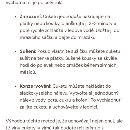
vychutnat si je po celý rok:
Zmrazení:
Cuketu jednoduše nakrájejte na
plátky nebo kostky, blanšírujte ji 2-3 minuty a
poté rychle zchlaďte v ledové vodě. Uložte ji do
mrazícího sáčku a dejte do mrazáku.
Sušení:
Pokud vlastníte sušičku, můžete cuketu
sušit na tenké plátky. Sušené kousky se skvěle
hodí do polévek nebo omáček během zimních
měsíců.
Konzervování:
Cuketu můžete nakládat do
sladkokyselého nálevu. Vytvořte si jednoduchý
nálev z vody, octa, cukru a koření. Po vychladnutí
zalijte cuketu a uchovávejte v lednici.
Výhodou těchto metod je, že uchovávají nejen chuť, ale
i živiny cukety. V zimě tak budete mít přístup k