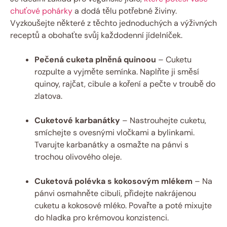
chuťové pohárky
a dodá tělu potřebné živiny.
Vyzkoušejte některé z těchto jednoduchých a výživných
receptů a obohaťte svůj každodenní jídelníček.
Pečená cuketa plněná quinoou
– Cuketu
rozpulte a vyjměte semínka. Naplňte ji směsí
quinoy, rajčat, cibule a koření a pečte v troubě do
zlatova.
Cuketové karbanátky
– Nastrouhejte cuketu,
smíchejte s ovesnými vločkami a bylinkami.
Tvarujte karbanátky a osmažte na pánvi s
trochou olivového oleje.
Cuketová polévka s kokosovým mlékem
– Na
pánvi osmahněte cibuli, přidejte nakrájenou
cuketu a kokosové mléko. Povařte a poté mixujte
do hladka pro krémovou konzistenci.