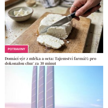
POTRAVINY
Domácí sýr z mléka a octa: Tajemství farmářů pro
dokonalou chuť za 30 minut