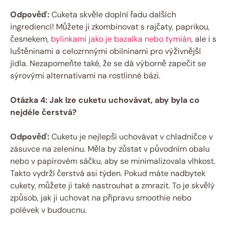
Odpověď:
Cuketa skvěle doplní řadu dalších
ingrediencí! Můžete ji zkombinovat s rajčaty, paprikou,
česnekem,
bylinkami jako je bazalka nebo tymián
, ale i s
luštěninami a celozrnnými obilninami pro výživnější
jídla. Nezapomeňte také, že se dá výborně zapečit se
sýrovými alternativami na rostlinné bázi.
Otázka 4: Jak lze cuketu uchovávat, aby byla co
nejdéle čerstvá?
Odpověď:
Cuketu je nejlepší uchovávat v chladničce v
zásuvce na zeleninu. Měla by zůstat v původním obalu
nebo v papírovém sáčku, aby se minimalizovala vlhkost.
Takto vydrží čerstvá asi týden. Pokud máte nadbytek
cukety, můžete ji také nastrouhat a zmrazit. To je skvělý
způsob, jak ji uchovat na přípravu smoothie nebo
polévek v budoucnu.