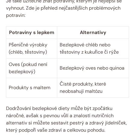
Je také užitečné znát potraviny, kterým je nejlepší se
vyhnout. Zde je přehled nejčastějších problémových
potravin:
Potraviny s lepkem
Alternativy
Pšeničné výrobky
Bezlepkové chléb nebo
(chléb, těstoviny)
těstoviny z kukuřice či rýže
Oves (pokud není
Bezlepkový oves nebo quinoa
bezlepkový)
Čisté produkty, které
Produkty s maltem
neobsahují maltózu
Dodržování bezlepkové diety může být zpočátku
náročné, avšak s pevnou vůlí a znalostí nutričních
alternativ si můžete sestavit pestrý a zdravý jídelníček,
který podpoří vaše zdraví a celkovou pohodu.