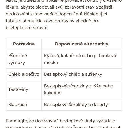
Navíc je důležité pravidelně provádět kontroly u vašeho
lékaře, abyste sledovali svůj zdravotní stav a zajistili
dodržování stravovacích doporučení. Následující
tabulka shrnuje klíčové potraviny vhodné pro
bezlepkovou stravu:
Potravina
Doporučené alternativy
Pšeničné
Rýžová, kukuřičná nebo pohanková
výrobky
mouka
Chléb a pečivo
Bezlepkový chléb a sušenky
Bezlepkové těstoviny z rýže nebo
Testoviny
kukuřice
Sladkosti
Bezlepkové čokolády a dezerty
Pamatujte, že dodržování bezlepkové diety vyžaduje
spolupráci rodiny a blízkých, takže je dobré je zahrnout