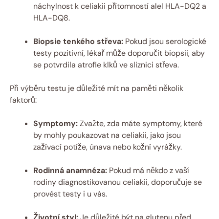
náchylnost k celiakii přítomností alel HLA-DQ2 a
HLA-DQ8.
Biopsie tenkého střeva:
Pokud jsou serologické
testy pozitivní, lékař může doporučit biopsii, aby
se potvrdila atrofie klků ve sliznici střeva.
Při výběru testu je důležité mít na paměti několik
faktorů:
Symptomy:
Zvažte, zda máte symptomy, které
by mohly poukazovat na celiakii, jako jsou
zažívací potíže, únava nebo kožní vyrážky.
Rodinná anamnéza:
Pokud má někdo z vaší
rodiny diagnostikovanou celiakii, doporučuje se
provést testy i u vás.
Životní styl:
Je důležité být na glutenu před