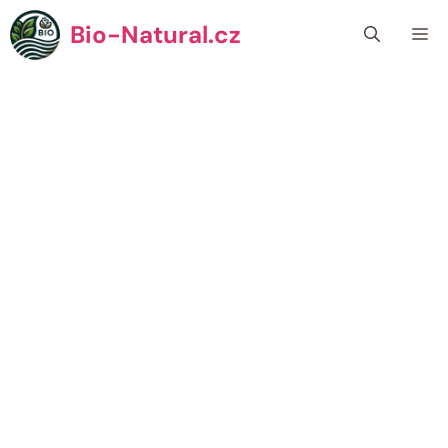
Přeskočit
Bio-Natural.cz
Me
na
obsah