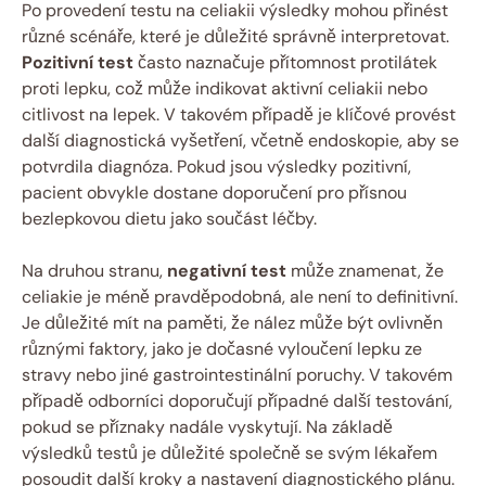
Po provedení testu na celiakii výsledky mohou přinést
různé scénáře, které je důležité správně interpretovat.
Pozitivní test
často naznačuje přítomnost protilátek
proti lepku, což může indikovat aktivní celiakii nebo
citlivost na lepek. V takovém případě je klíčové provést
další diagnostická vyšetření, včetně endoskopie, aby se
potvrdila diagnóza. Pokud jsou výsledky pozitivní,
pacient obvykle dostane doporučení pro přísnou
bezlepkovou dietu jako součást léčby.
Na druhou stranu,
negativní test
může znamenat, že
celiakie je méně pravděpodobná, ale není to definitivní.
Je důležité mít na paměti, že nález může být ovlivněn
různými faktory, jako je dočasné vyloučení lepku ze
stravy nebo jiné gastrointestinální poruchy. V takovém
případě odborníci doporučují případné další testování,
pokud se příznaky nadále vyskytují. Na základě
výsledků testů je důležité společně se svým lékařem
posoudit další kroky a nastavení diagnostického plánu.