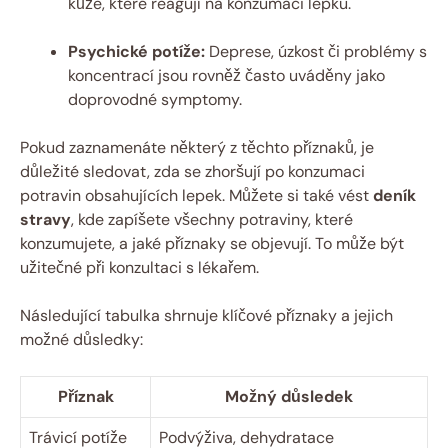
kůže, které reagují na konzumaci lepku.
Psychické potíže:
Deprese, úzkost či problémy s
koncentrací jsou rovněž často uváděny jako
doprovodné symptomy.
Pokud zaznamenáte některý z těchto příznaků, je
důležité sledovat, zda se zhoršují po konzumaci
potravin obsahujících lepek. Můžete si také vést
deník
stravy
, kde zapíšete všechny potraviny, které
konzumujete, a jaké příznaky se objevují. To může být
užitečné při konzultaci s lékařem.
Následující tabulka shrnuje klíčové příznaky a jejich
možné důsledky:
Příznak
Možný důsledek
Trávicí potíže
Podvýživa, dehydratace