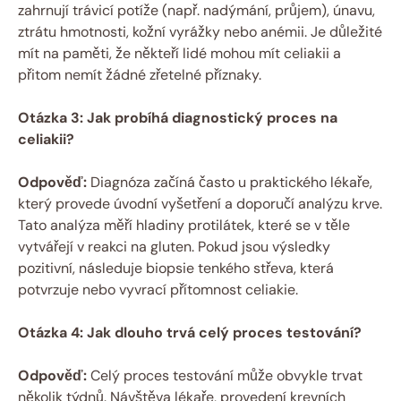
zahrnují trávicí potíže (např. nadýmání, průjem), únavu,
ztrátu hmotnosti, kožní vyrážky nebo anémii. Je důležité
mít na paměti, že někteří lidé mohou mít celiakii a
přitom nemít žádné zřetelné příznaky.
Otázka 3: Jak probíhá diagnostický proces na
celiakii?
Odpověď:
Diagnóza začíná často u praktického lékaře,
který provede úvodní vyšetření a doporučí analýzu krve.
Tato analýza měří hladiny protilátek, které se v těle
vytvářejí v reakci na gluten. Pokud jsou výsledky
pozitivní, následuje biopsie tenkého střeva, která
potvrzuje nebo vyvrací přítomnost celiakie.
Otázka 4: Jak dlouho trvá celý proces testování?
Odpověď:
Celý proces testování může obvykle trvat
několik týdnů. Návštěva lékaře, provedení krevních