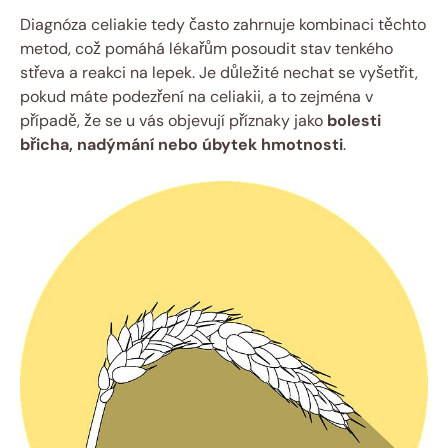
Diagnóza celiakie tedy ⁢často⁢ zahrnuje kombinaci⁢ těchto
⁤metod, což ⁣pomáhá lékařům‌ posoudit stav tenkého
střeva a reakci‍ na lepek. ⁣Je důležité nechat se‌ vyšetřit,‍
pokud máte ⁣podezření na celiakii, a to zejména ‍v
případě, že se‌ u vás objevují příznaky jako
bolesti
břicha, nadýmání nebo úbytek ​hmotnosti
.