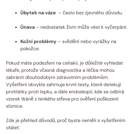
Úbytek ‌na váze
​ – často bez zjevného důvodu.
Únava
​– nedostatek živin ⁣může vést ⁢k vyčerpání.
Kožní problémy
– svědění ‍nebo⁤ vyrážky​ na
pokožce.
Pokud ⁢máte podezření na celiakii, je důležité vyhledat
lékaře, protože včasná diagnostika a léčba mohou
zabránit⁢ dlouhodobým zdravotním​ problémům.
Vyšetření obvykle zahrnuje krvní testy, které detekují
‍protilátky proti lepku, a ​dále endoskopii, kde se odbírá
vzorek tkáně z tenkého střeva pro ověření poškození
‌sliznice.
Zde je ⁤přehled důvodů, proč ‍byste neměli⁢ s vyšetřením
otálet: