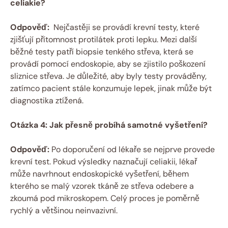
celiakie?
Odpověď:
‍ Nejčastěji se provádí krevní testy, které
zjišťují přítomnost ⁢protilátek proti​ lepku.‍ Mezi další
běžné testy patří biopsie tenkého‍ střeva, která se
provádí pomocí ⁤endoskopie, aby se zjistilo‍ poškození ​
sliznice střeva. Je‍ důležité, ‌aby byly testy prováděny,
zatímco pacient ⁣stále konzumuje lepek, jinak může být
diagnostika ztížená.
Otázka 4: Jak ⁣přesně probíhá samotné vyšetření?
Odpověď:
Po doporučení od lékaře‌ se nejprve ⁤provede
krevní test. Pokud výsledky ‌naznačují celiakii, lékař
může navrhnout ‌endoskopické⁣ vyšetření, během
kterého⁤ se malý⁣ vzorek tkáně⁣ ze střeva odebere a
zkoumá pod mikroskopem. Celý proces je poměrně
rychlý a většinou neinvazivní.