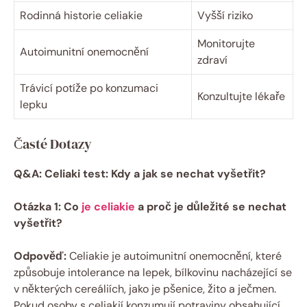
Rodinná historie celiakie
Vyšší ‍riziko
Monitorujte
Autoimunitní‍ onemocnění
zdraví
Trávicí potíže⁤ po konzumaci
Konzultujte lékaře
lepku
Časté ​Dotazy
Q&A: ⁢Celiaki test: Kdy a ‍jak se nechat vyšetřit?
Otázka 1: Co
je celiakie
‍ a proč je ⁤důležité‍ se nechat
vyšetřit?
Odpověď:
Celiakie je autoimunitní⁣ onemocnění, které‌
způsobuje intolerance na lepek, bílkovinu nacházející⁣ se
v některých cereáliích,​ jako⁢ je pšenice, žito a ječmen.
Pokud osoby s celiakií konzumují potraviny obsahující