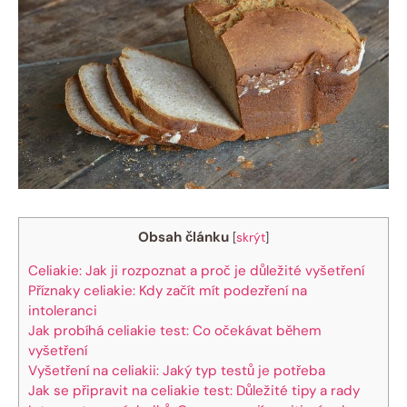
Obsah článku
[
skrýt
]
Celiakie: Jak ji​ rozpoznat a proč⁣ je důležité vyšetření
Příznaky celiakie: ⁢Kdy začít mít podezření na⁣
intoleranci
Jak probíhá celiakie test:⁤ Co očekávat během
vyšetření
Vyšetření na celiakii: Jaký typ testů ‌je potřeba
Jak⁢ se připravit‍ na​ celiakie ​test: Důležité tipy a rady