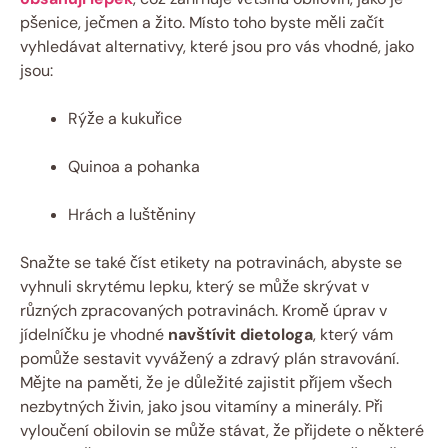
⁣pšenice, ječmen a žito.‍ Místo‌ toho byste měli začít
vyhledávat alternativy, které jsou pro vás ​vhodné,⁤ jako
jsou:
Rýže ‍a kukuřice
Quinoa a pohanka
Hrách a luštěniny
Snažte se také číst etikety​ na ‌potravinách, abyste se ​
vyhnuli skrytému⁣ lepku, který se může skrývat v
různých zpracovaných potravinách. Kromě úprav v ​
jídelníčku je vhodné
navštívit dietologa
, který⁣ vám
pomůže sestavit vyvážený a zdravý plán ‌stravování.
⁤Mějte na paměti, že je důležité zajistit příjem⁤ všech
nezbytných živin, jako jsou⁤ vitamíny a minerály. Při
vyloučení⁣ obilovin se⁢ může stávat, ‌že přijdete⁣ o některé⁤