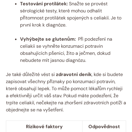
Testování protilátek:
​Snažte se provést
⁣sérologické testy, které⁤ mohou odhalit⁤
přítomnost protilátek ⁣spojených s ⁤celiakií. Je ⁤to‍
první krok k‌ diagnóze.
Vyhýbejte‍ se glutenům:
‌ Při⁢ podezření ⁢na
celiakii se vyhněte konzumaci potravin​
obsahujících pšenici, žito‌ a​ ječmen, dokud
nebudete mít jasnou diagnózu.
Je také důležité vést si‌
zdravotní ⁢deník
, kde si budete
⁢zapisovat všechny příznaky‍ po ‍konzumaci potravin,
které obsahují ​lepek. To může pomoct lékařům rychleji⁢
a efektivněji ​určit⁤ váš stav. Pokud máte podezření, že​
trpíte‌ celiakií, nečekejte na zhoršení​ zdravotních potíží a
objednejte se na vyšetření.
Rizikové faktory
Odpovědnost