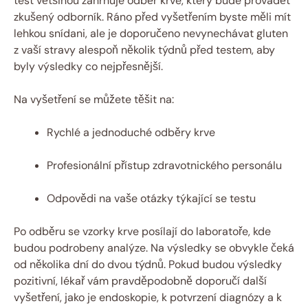
test⁢ většinou zahrnuje⁣ odběr krve, který ‌bude provádět
zkušený​ odborník. Ráno před‌ vyšetřením byste měli mít
lehkou snídani, ale je doporučeno nevynechávat⁣ gluten
z vaší stravy alespoň několik týdnů před ⁤testem, ⁣aby
byly výsledky co nejpřesnější.
Na ​vyšetření se můžete těšit ‌na:
Rychlé a jednoduché odběry krve
Profesionální přístup zdravotnického personálu
Odpovědi na vaše otázky týkající⁢ se testu
Po odběru se vzorky krve posílají do laboratoře, ​kde
budou podrobeny analýze. Na výsledky se obvykle čeká
od několika dní do⁤ dvou týdnů. ⁢Pokud budou‍ výsledky‍
pozitivní,​ lékař vám‌ pravděpodobně doporučí další
vyšetření, jako je endoskopie, ​k potvrzení diagnózy a ​k