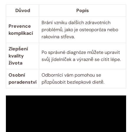
Důvod
Popis
Brání​ vzniku dalších ⁣zdravotních
Prevence
problémů,⁣ jako je osteoporóza ​nebo
⁤komplikací
rakovina ⁤střeva.
Zlepšení
Po správné‍ diagnóze můžete upravit
‍kvality
svůj ‍jídelníček a ‍výrazně se cítit lépe.
života
Osobní
Odborníci vám ‌pomohou se
poradenství
přizpůsobit bezlepkové dietě.