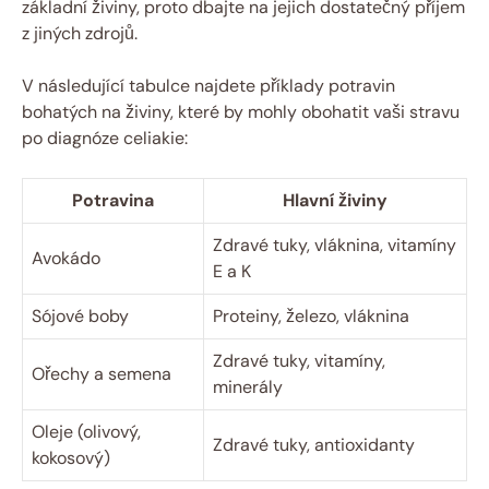
základní živiny, proto⁢ dbajte na jejich dostatečný příjem
z jiných zdrojů.
V následující tabulce ‌najdete příklady potravin
bohatých⁤ na živiny, které by mohly obohatit vaši stravu
‍po diagnóze celiakie:
Potravina
Hlavní ‍živiny
Zdravé tuky,​ vláknina, vitamíny
Avokádo
‍E ⁤a K
Sójové boby
Proteiny, železo, ​vláknina
Zdravé tuky, ‌vitamíny,
Ořechy‍ a semena
minerály
Oleje ⁤(olivový,
Zdravé tuky, ‌antioxidanty
kokosový)