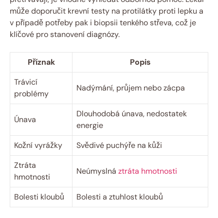
‍může doporučit​ krevní testy na‍ protilátky proti lepku a
v případě ​potřeby pak i biopsii tenkého‌ střeva, což je
klíčové ⁢pro stanovení diagnózy.
Příznak
Popis
Trávicí
Nadýmání, průjem nebo zácpa
problémy
Dlouhodobá únava, nedostatek
Únava
energie
Kožní ‌vyrážky
Svědivé‌ puchýře na kůži
Ztráta
Neúmyslná
ztráta hmotnosti
hmotnosti
Bolesti kloubů
Bolesti ‍a⁤ ztuhlost ⁣kloubů