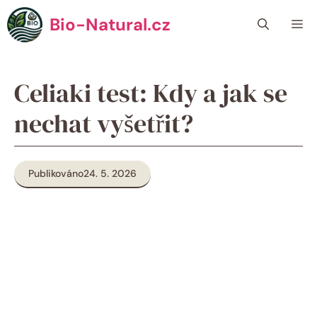
Přeskočit
Bio-Natural.cz
Me
na
obsah
Celiaki test: Kdy a jak se
nechat vyšetřit?
Publikováno
24. 5. 2026