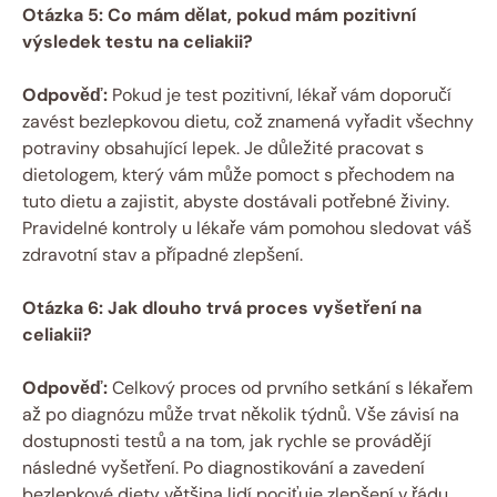
Otázka 5: Co mám dělat, pokud mám pozitivní⁤
výsledek testu na​ celiakii?
Odpověď:
Pokud je test pozitivní, ​lékař⁣ vám doporučí
zavést bezlepkovou dietu, což znamená vyřadit všechny
potraviny‌ obsahující lepek.⁢ Je důležité pracovat s
dietologem, který ⁢vám může⁤ pomoct s přechodem na​
tuto dietu a zajistit, abyste dostávali potřebné živiny.⁣
Pravidelné ⁤kontroly u ​lékaře vám pomohou sledovat váš
zdravotní stav a případné zlepšení.
Otázka 6: Jak dlouho trvá proces‌ vyšetření na
celiakii?
Odpověď:
Celkový proces od prvního setkání s lékařem
až po diagnózu ‍může trvat několik týdnů. Vše ‍závisí na
dostupnosti ​testů a ‌na tom, jak rychle se provádějí
následné⁣ vyšetření. Po diagnostikování a zavedení
‍bezlepkové diety většina lidí‌ pociťuje zlepšení v řádu