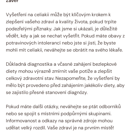
Závěr
Vyšetření‍ na celiakii ⁢může být klíčovým krokem ⁤k
zlepšení ​vašeho ⁣zdraví a kvality života,⁤ pokud trpíte
podezřelými příznaky. Jak jsme⁣ si‌ ukázali, je důležité
vědět, kdy a‌ jak se‌ nechat vyšetřit.⁣ Pokud máte obavy z
potravinových intolerancí nebo jste si ‌jisti, že byste
mohli⁢ mít celiakii,⁤ neváhejte se‌ obrátit na svého lékaře.
Důkladná diagnostika a⁣ včasné zahájení bezlepkové‌
diety mohou výrazně⁢ zmírnit vaše potíže a⁤ zlepšit⁣
celkový⁢ zdravotní ‌stav. Nezapomeňte,⁤ že vyšetření by​
mělo být‌ provedeno před zahájením ‍jakékoliv diety, aby
se zajistilo přesné stanovení diagnózy.
Pokud⁣ máte další otázky, ⁤neváhejte se ⁢ptát odborníků⁤
nebo se spojit s místními podpůrnými skupinami.
Informovanost a odkazy‌ na správné zdroje mohou
udělat velký rozdíl. Vaše zdraví⁢ je⁢ na ⁢prvním místě!