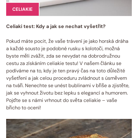
CELIAKIE
Celiaki test: ​Kdy a jak se nechat vyšetřit?
Pokud máte pocit, že vaše‌ trávení je ​jako horská dráha
a každé sousto‌ je podobné rusku s kolotoči, možná
byste⁢ měli zvážit, zda ⁢se ​nevydat na ⁢dobrodružnou
‌cestu za získáním celiakie testu!​ V‌ našem ‌článku se
podíváme na to,​ kdy je ten ⁤pravý čas na toto důležité
vyšetření a‌ jak​ celou​ proceduru zvládnout s ‌úsměvem
na‍ tváři. Nenechte se‌ unést bublinami v břiše a zjistěte,
jak ⁤se‍ vyhnout životu bez​ lepku s elegancí a humorem.
Pojďte se s námi​ vrhnout do světa celiakie ⁢– vaše
břicho to ocení!