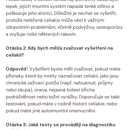
lepek, jejich imunitní ⁢systém napadá tenké střevo a
‌poškozuje jeho‌ sliznici.⁤ Důležité ‍je nechat se vyšetřit,
protože neléčená celiakie může ‌vést k vážným⁣
zdravotním problémům, včetně podvýživy, osteoporózy
a zvyšuje riziko některých rakovin.‌
Otázka 2: Kdy ⁣bych⁢ měl/a zvažovat vyšetření na
celiakii?
Odpověď:
Vyšetření byste měli zvažovat, pokud máte
příznaky, které by mohly naznačovat celiakii, jako ‍jsou ​
chronické‍ zažívací potíže (např. nafouknutí,⁢ průjmy
nebo⁢ zácpa), únava, nejasná ⁤bolest‍ břicha,
podrážděnost nebo kožní⁣ vyrážky. Doporučuje⁣ se také
testování, pokud máte ⁢v ⁤rodině ⁤historii celiakie, nebo
pokud máte jiné autoimunitní ‌onemocnění.
Otázka 3: Jaké​ testy se provádějí‍ na diagnostiku