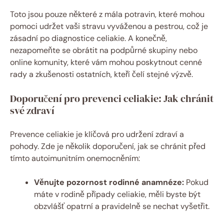
Toto jsou pouze některé ⁤z ‌mála potravin, které mohou
pomoci ⁣udržet vaši stravu vyváženou a pestrou, což je
zásadní ⁢po diagnostice celiakie. A konečně,
nezapomeňte se ⁢obrátit na podpůrné skupiny nebo⁤
online komunity, které vám mohou poskytnout cenné
rady a zkušenosti ⁣ostatních, kteří čelí stejné výzvě.
Doporučení pro prevenci celiakie: Jak chránit
své‍ zdraví
Prevence⁢ celiakie je klíčová pro ‍udržení zdraví⁣ a
‍pohody. Zde je několik doporučení, jak se chránit před
tímto autoimunitním onemocněním:
Věnujte pozornost ‍rodinné anamnéze:
Pokud
‌máte v rodině případy celiakie, měli⁤ byste být ​
obzvlášť opatrní a​ pravidelně se nechat vyšetřit.