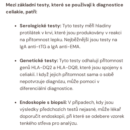
Mezi⁣ základní testy, které⁤ se používají k ‍diagnostice
celiakie,⁤ patří:
Serologické testy:
Tyto testy měří hladiny​
protilátek ⁢v⁣ krvi, které jsou produkovány v reakci
na přítomnost lepku. Nejběžnější jsou⁤ testy na
IgA anti-tTG a ⁢IgA anti-EMA.
Genetické testy:
Tyto testy odhalují přítomnost
genů HLA-DQ2 a HLA-DQ8, ​které jsou spojeny s
celiakií. I⁣ když jejich⁤ přítomnost sama o sobě
⁤nepotvrzuje diagnózu,​ může ‍pomoci⁢ v
diferenciální diagnostice.
Endoskopie s biopsií:
V případech, kdy ‍jsou
výsledky ⁢předchozích testů nejasné, může lékař
doporučit ⁤endoskopii, při ⁤které se odebere vzorek
⁣tenkého ⁢střeva pro analýzu.