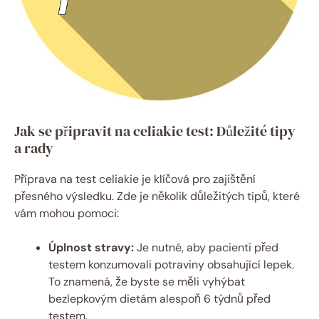
Jak⁢ se připravit‍ na​ celiakie ​test: Důležité tipy
a rady
Příprava na ‍test celiakie je klíčová ‍pro⁤ zajištění
přesného​ výsledku. Zde je několik důležitých tipů, které
⁢vám mohou⁢ pomoci:
Úplnost ⁣stravy:
Je nutné, aby pacienti⁤ před
testem konzumovali potraviny obsahující lepek.
To znamená, že byste‍ se‍ měli vyhýbat
bezlepkovým dietám alespoň 6 týdnů před
testem.