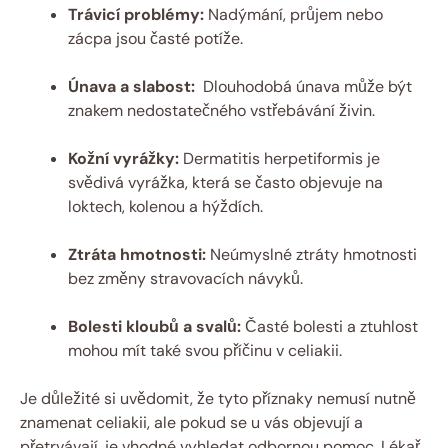
Trávicí problémy:
Nadýmání, průjem nebo
zácpa jsou časté potíže.
Únava⁢ a slabost:
⁢ Dlouhodobá únava​ může být
‌znakem nedostatečného vstřebávání živin.
Kožní vyrážky:
Dermatitis herpetiformis je
svědivá vyrážka, která se často objevuje⁤ na
loktech, kolenou a hýždích.
Ztráta hmotnosti:
‍Neúmyslné ztráty hmotnosti
bez změny stravovacích návyků.
Bolesti kloubů a svalů:
Časté bolesti a⁤ ztuhlost
mohou mít také⁤ svou příčinu v celiakii.
Je důležité si uvědomit, že tyto příznaky nemusí⁤ nutně
znamenat‍ celiakii, ale pokud se u vás objevují a⁢
přetrvávají, ⁤je​ vhodné vyhledat odbornou pomoc. ‍Lékař