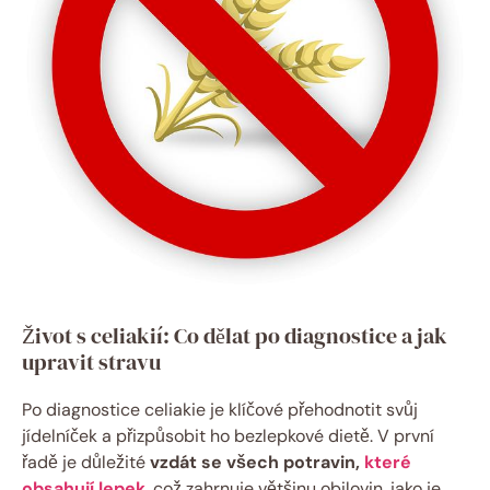
Život s‌ celiakií: Co dělat po diagnostice a jak
upravit stravu
Po diagnostice‍ celiakie⁤ je klíčové přehodnotit svůj
jídelníček a přizpůsobit ho bezlepkové dietě. ​V první
řadě je důležité
vzdát se všech potravin,
které
obsahují lepek
, což ⁢zahrnuje většinu obilovin, jako ‌je