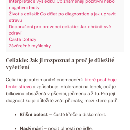
Interpretace výsledků: Co znamenají pozitivní nebo
negativní testy
Život s‌ celiakií: Co dělat po diagnostice a jak upravit
stravu
Doporučení pro prevenci celiakie: Jak chránit své‍
zdraví
Časté ​Dotazy
Závěrečné myšlenky
Celiakie: Jak ji​ rozpoznat a proč⁣ je důležité
vyšetření
Celiakie‌ je autoimunitní onemocnění,
které postihuje
tenké střevo
a způsobuje⁢ intoleranci na lepek, ⁣což je
‌bílkovina obsažená v pšenici, ⁢ječmenu a žitu. Pro její ​
diagnostiku je důležité znát příznaky, mezi které patří:
Břišní bolest
– časté křeče a diskomfort.
Nadýmání
– ⁢pocit ‍plnosti po⁢ jídle.