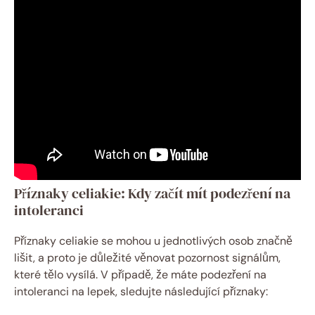
Příznaky celiakie: ⁢Kdy začít mít podezření na⁣
intoleranci
Příznaky celiakie⁤ se mohou u jednotlivých ⁣osob značně
lišit, a proto je důležité⁣ věnovat ⁣pozornost signálům,
které tělo vysílá. ‍V případě, že máte⁢ podezření na
intoleranci ​na lepek, sledujte​ následující příznaky: