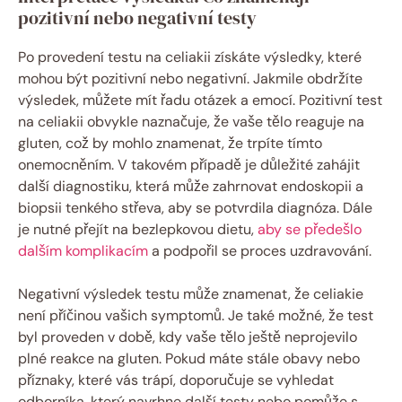
pozitivní nebo negativní testy
Po provedení testu na celiakii získáte výsledky, které
mohou ⁢být pozitivní‍ nebo negativní. Jakmile obdržíte⁣
výsledek, můžete mít ‌řadu ‍otázek a ​emocí. Pozitivní test
na celiakii obvykle naznačuje, že vaše​ tělo reaguje na
⁢gluten, což ⁢by​ mohlo znamenat, že‌ trpíte tímto
onemocněním.⁤ V takovém případě‌ je důležité zahájit⁤
další diagnostiku, která může zahrnovat endoskopii⁣ a
biopsii tenkého ‌střeva, aby se ​potvrdila diagnóza.⁤ Dále⁢
je nutné ⁣přejít na bezlepkovou dietu,
aby se předešlo
dalším komplikacím
⁤a ‍podpořil ⁣se proces uzdravování.
Negativní výsledek testu může‌ znamenat, že celiakie
není příčinou vašich symptomů. Je‍ také možné, že⁤ test
byl ​proveden v⁤ době, kdy vaše tělo ještě⁤ neprojevilo
plné reakce ⁣na ⁣gluten. Pokud máte stále obavy nebo
příznaky, které vás⁣ trápí, doporučuje se vyhledat
odborníka, který navrhne další⁢ testy nebo pomůže s