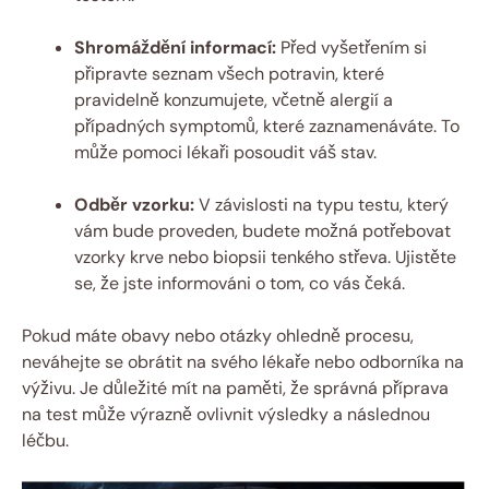
Shromáždění informací:
Před vyšetřením si
připravte seznam​ všech potravin, které
pravidelně konzumujete,⁤ včetně alergií ‍a⁤
případných symptomů,‌ které zaznamenáváte. To
může pomoci lékaři posoudit ⁤váš stav.
Odběr vzorku:
⁤V závislosti ⁣na typu testu, který
vám bude proveden, budete možná potřebovat
vzorky krve ⁤nebo biopsii tenkého střeva. ‌Ujistěte
se, že jste informováni ‌o tom, co vás ​čeká.
Pokud máte obavy ‌nebo‍ otázky ohledně ⁢procesu,
neváhejte ⁣se obrátit⁤ na ‍svého⁤ lékaře nebo odborníka na
​výživu. Je důležité ⁢mít na paměti, že správná příprava
na test může ⁤výrazně ‌ovlivnit ⁢výsledky a následnou
léčbu.