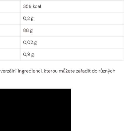
358 kcal
0,2 g
88 g
0,02 g
0,9 g
verzální ingredienci, kterou můžete zařadit do různých