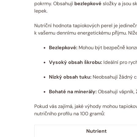
pokrmy. Obsahují
bezlepkové
složky a jsou sk
lepek.
Nutriční hodnota tapiokových perel je jedineč
k vašemu dennímu energetickému příjmu. Níže j
Bezlepkové:
Mohou být bezpečně konzum
Vysoký obsah škrobu:
Ideální pro rych
Nízký obsah tuku:
Neobsahují žádný ch
Bohaté na minerály:
Obsahují vápník, ž
Pokud vás zajímá, jaké výhody mohou tapiokové 
nutričního profilu na 100 gramů:
Nutrient