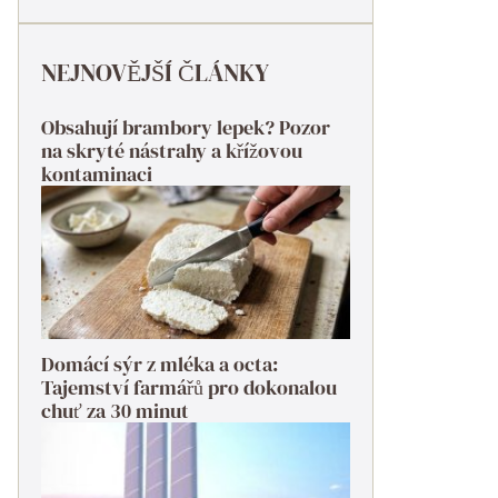
NEJNOVĚJŠÍ ČLÁNKY
Obsahují brambory lepek? Pozor
na skryté nástrahy a křížovou
kontaminaci
Domácí sýr z mléka a octa:
Tajemství farmářů pro dokonalou
chuť za 30 minut