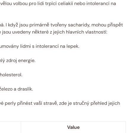
vělou volbou pro lidi trpící celiakií nebo intolerancí na
ná. I když jsou primárně tvořeny sacharidy, mohou přispět
sou uvedeny některé z jejich hlavních vlastností:
ovány lidmi s intolerancí na lepek.
lý zdroj energie.
olesterol.
elezo a draslík.
perly přinést vaší stravě, zde je stručný přehled jejich
Value