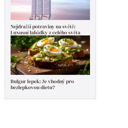
Nejdražší potraviny na světě:
Luxusní lahůdky z celého světa
Bulgur lepek: Je vhodný pro
bezlepkovou dietu?