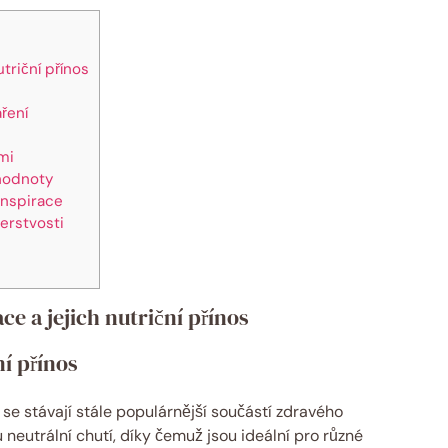
triční přínos
aření
mi
 hodnoty
inspirace
erstvosti
e a jejich nutriční přínos
ní přínos
se stávají stále populárnější součástí zdravého
 neutrální chutí, díky čemuž jsou ideální pro různé