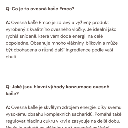
Q: Co je to ovesná kaše Emco?
A:
Ovesná kaše Emco je zdravý a výživný produkt
vyrobený z kvalitního ovesného vločky. Je ideální jako
rychlá snídaně, která vám dodá energii na celé
dopoledne. Obsahuje mnoho vlákniny, bílkovin a může
být obohacena o různé další ingredience podle vaší
chuti.
Q: Jaké jsou hlavní výhody konzumace ovesné
kaše?
A:
Ovesná kaše je skvělým zdrojem energie, díky svému
vysokému obsahu komplexních sacharidů. Pomáhá také
regulovat hladinu cukru v krvi a zasycuje na delší dobu.
Navíc je bohatá na vlákninu, což prospívá zažívání.