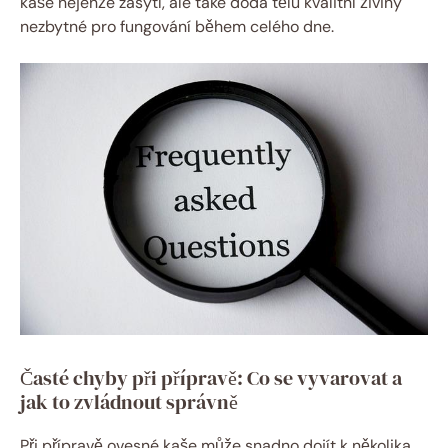
kaše nejenže zasytí, ale také dodá tělu kvalitní živiny
nezbytné pro fungování během celého dne.
Časté chyby při přípravě: Co se vyvarovat a
jak to zvládnout správně
Při přípravě ovesné kaše může snadno dojít k několika