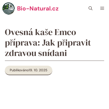
Přeskočit
Bio-Natural.cz
Me
na
obsah
Ovesná kaše Emco
příprava: Jak připravit
zdravou snídani
Publikováno
19. 10. 2025