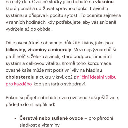
na celý den. Ovesné vločky jsou bohaté na
vlákninu
,
která pomáhá udržovat správnou funkci trávicího
systému a přispívá k pocitu sytosti. To oceníte zejména
v ranních hodinách, kdy potřebujete, aby vás snídaně
vydržela až do oběda.
Dále ovesná kaše obsahuje důležité živiny, jako jsou
bílkoviny, vitamíny a minerály
. Mezi nejvýznamnější
patří hořčík, železo a zinek, které podporují imunitní
systém a celkovou vitalitu. Kromě toho, konzumace
ovesné kaše může mít pozitivní vliv na
hladinu
cholesterolu
a cukru v krvi, což z
ní činí ideální volbu
pro každého
, kdo se stará o své zdraví.
Pokud si přejete obohatit svou ovesnou kaši ještě více,
přidejte do ní například:
Čerstvé nebo sušené ovoce
– pro přírodní
sladkost a vitamíny