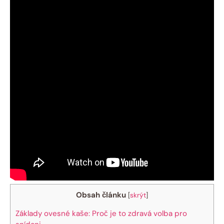
Obsah článku
[
skrýt
]
Základy ovesné kaše: Proč je to zdravá volba pro