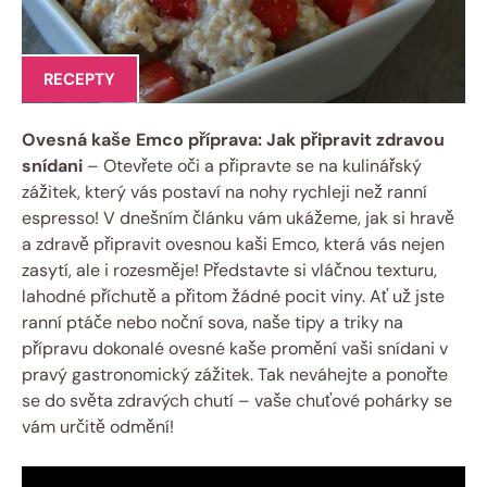
RECEPTY
Ovesná kaše Emco příprava: Jak připravit zdravou
snídani
– Otevřete oči a připravte se na kulinářský
zážitek, který vás postaví na nohy rychleji než ranní
espresso! V dnešním článku vám ukážeme, jak si hravě
a zdravě připravit ovesnou kaši Emco, která vás nejen
zasytí, ale i rozesměje! Představte si vláčnou texturu,
lahodné příchutě a přitom žádné pocit viny. Ať už jste
ranní ptáče nebo noční sova, naše tipy a triky na
přípravu dokonalé ovesné kaše promění vaši snídani v
pravý gastronomický zážitek. Tak neváhejte a ponořte
se do světa zdravých chutí – vaše chuťové pohárky se
vám určitě odmění!