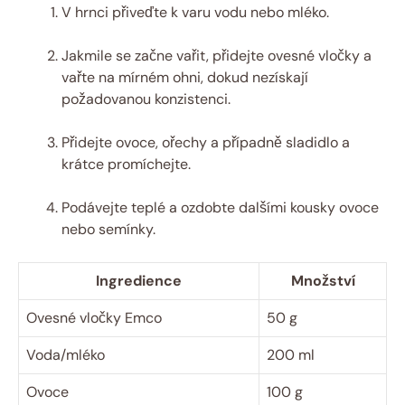
V hrnci přiveďte k varu vodu nebo mléko.
Jakmile se začne vařit, přidejte ovesné vločky a
vařte na mírném ohni, dokud nezískají
požadovanou konzistenci.
Přidejte ovoce, ořechy a případně sladidlo a
krátce promíchejte.
Podávejte teplé a ozdobte dalšími kousky ovoce
nebo semínky.
Ingredience
Množství
Ovesné vločky Emco
50 g
Voda/mléko
200 ml
Ovoce
100 g