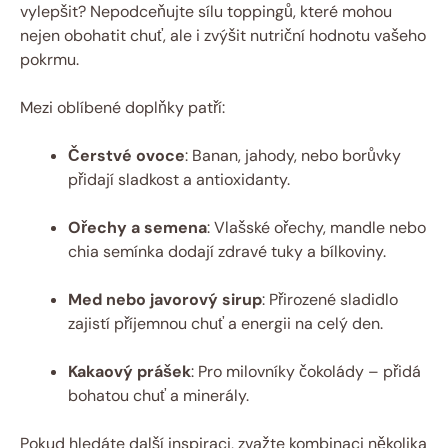
vylepšit? Nepodceňujte sílu toppingů, které mohou
nejen obohatit chuť, ale i zvýšit nutriční hodnotu vašeho
pokrmu.
Mezi oblíbené doplňky patří:
Čerstvé ovoce
: Banan, jahody, nebo borůvky
přidají sladkost a antioxidanty.
Ořechy a semena
: Vlašské ořechy, mandle nebo
chia semínka dodají zdravé tuky a bílkoviny.
Med nebo javorový sirup
: Přirozené sladidlo
zajistí příjemnou chuť a energii na celý den.
Kakaový prášek
: Pro milovníky čokolády – přidá
bohatou chuť a minerály.
Pokud hledáte další inspiraci, zvažte kombinaci několika