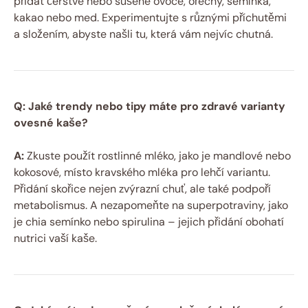
přidat čerstvé nebo sušené ovoce, ořechy, semínka,
kakao nebo med. Experimentujte s různými příchutěmi
a složením, abyste našli tu, která vám nejvíc chutná.
Q: Jaké trendy nebo tipy máte pro zdravé varianty
ovesné kaše?
A:
Zkuste použít rostlinné mléko, jako je mandlové nebo
kokosové, místo kravského mléka pro lehčí variantu.
Přidání skořice nejen zvýrazní chuť, ale také podpoří
metabolismus. A nezapomeňte na superpotraviny, jako
je chia semínko nebo spirulina – jejich přidání obohatí
nutrici vaší kaše.