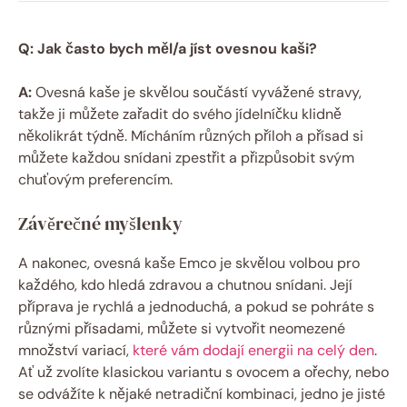
Q: Jak často bych měl/a jíst ovesnou kaši?
A:
Ovesná kaše je skvělou součástí vyvážené stravy,
takže ji můžete zařadit do svého jídelníčku klidně
několikrát týdně. Mícháním různých příloh a přísad si
můžete každou snídani zpestřit a přizpůsobit svým
chuťovým preferencím.
Závěrečné myšlenky
A nakonec, ovesná kaše Emco je skvělou volbou pro
každého, kdo hledá zdravou a chutnou snídani. Její
příprava je rychlá a jednoduchá, a pokud se pohráte s
různými přísadami, můžete si vytvořit neomezené
množství variací,
které vám dodají energii na celý den
.
Ať už zvolíte klasickou variantu s ovocem a ořechy, nebo
se odvážíte k nějaké netradiční kombinaci, jedno je jisté