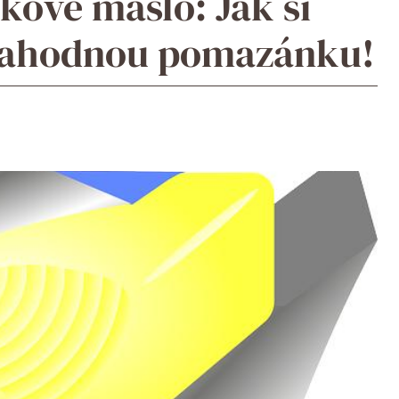
ové máslo: Jak si
í lahodnou pomazánku!