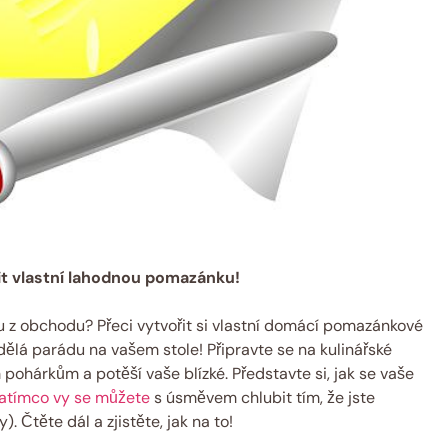
it vlastní lahodnou pomazánku!
u z obchodu? Přeci vytvořit si vlastní domácí pomazánkové
dělá parádu na vašem stole! Připravte se na kulinářské
pohárkům a potěší vaše blízké. Představte si, jak se vaše
atímco vy se můžete
s úsměvem chlubit tím, že jste
. Čtěte dál a zjistěte, jak na to!