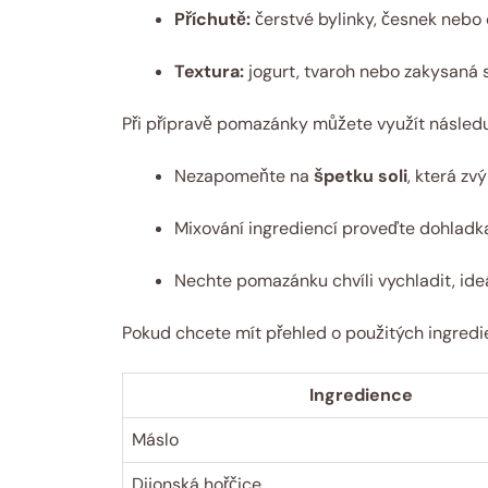
Příchutě:
čerstvé bylinky, česnek nebo 
Textura:
jogurt, tvaroh nebo zakysaná
Při přípravě pomazánky můžete využít následuj
Nezapomeňte na
špetku soli
, která zvý
Mixování ingrediencí proveďte dohladk
Nechte pomazánku chvíli vychladit, ideá
Pokud chcete mít přehled o použitých ingredi
Ingredience
Máslo
Dijonská hořčice