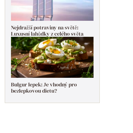
Nejdražší potraviny na světě:
Luxusní lahůdky z celého světa
Bulgur lepek: Je vhodný pro
bezlepkovou dietu?