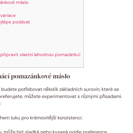
zánkové máslo
 variace
ejlépe podávat
řipravit vlastní lahodnou pomazánku!
omácí pomazánkové máslo
udete potřebovat několik základních surovin, které se
 preferujete, můžete experimentovat s různými přísadami.
:
em tuku pro krémovitější konzistenci.
ry, může být sladká nebo kysaná podle preference.