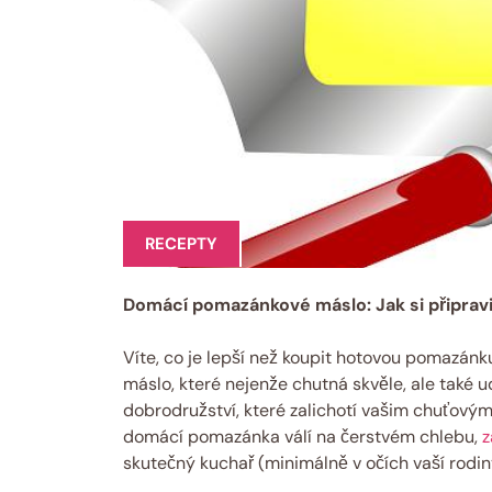
RECEPTY
Domácí pomazánkové máslo: Jak si připrav
Víte, co je lepší než koupit hotovou pomazánk
máslo, které nejenže chutná skvěle, ale také u
dobrodružství, které zalichotí vašim chuťovým 
domácí pomazánka válí na čerstvém chlebu,
z
skutečný kuchař (minimálně v očích vaší rodiny)