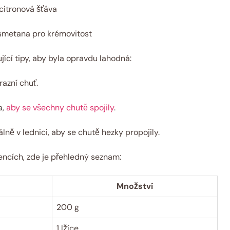
citronová šťáva
 smetana pro krémovitost
ící tipy, aby byla opravdu lahodná:
razní chuť.
a,
aby se všechny chutě spojily
.
lně v lednici, aby se chutě hezky propojily.
encích, zde je přehledný seznam:
Množství
200 g
1 lžíce