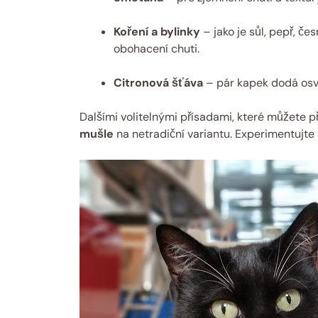
Koření a bylinky
– jako je sůl, pepř, če
obohacení chuti.
Citronová šťáva
– pár kapek dodá osvě
Dalšími volitelnými přísadami, které můžete př
mušle
na netradiční variantu. Experimentujte