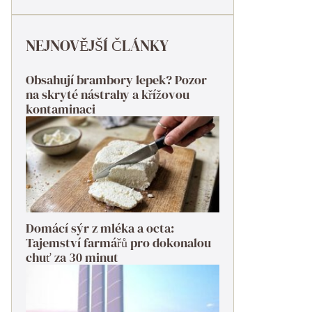
NEJNOVĚJŠÍ ČLÁNKY
Obsahují brambory lepek? Pozor
na skryté nástrahy a křížovou
kontaminaci
Domácí sýr z mléka a octa:
Tajemství farmářů pro dokonalou
chuť za 30 minut