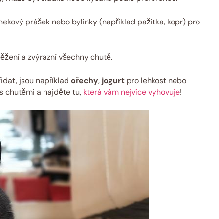
snekový prášek nebo bylinky (například pažitka, kopr) pro
žení a zvýrazní všechny chutě.
idat, jsou například
ořechy
,
jogurt
pro lehkost nebo
 s chutěmi a najděte tu,
která vám nejvíce vyhovuje
!