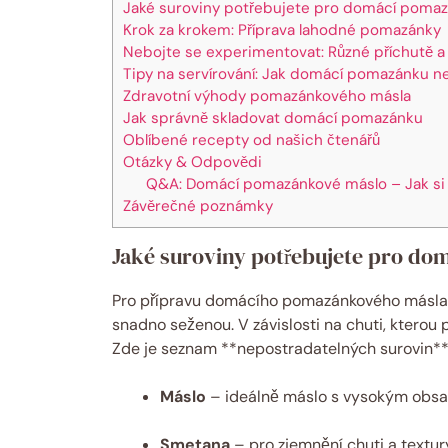
Jaké suroviny potřebujete pro domácí poma
Krok za krokem: Příprava lahodné pomazánky
Nebojte se experimentovat: Různé příchutě a
Tipy na servírování: Jak domácí pomazánku n
Zdravotní výhody pomazánkového másla
Jak správně skladovat domácí pomazánku
Oblíbené recepty od našich čtenářů
Otázky & Odpovědi
Q&A: Domácí pomazánkové máslo – Jak si p
Závěrečné poznámky
Jaké suroviny potřebujete pro d
Pro přípravu domácího pomazánkového másla b
snadno seženou. V závislosti na chuti, kterou
Zde je seznam **nepostradatelných surovin**
Máslo
– ideálně máslo s vysokým obsah
Smetana
– pro zjemnění chuti a textu