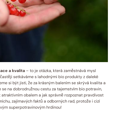
ace a kvalita
– to je otázka, která zaměstnává mysl
 častěji setkáváme s lahodnými bio produkty z daleké
eme si být jisti, že za krásným balením se skrývá kvalita a
e se na dobrodružnou cestu za tajemstvím bio potravin,
 atraktivním obalem a jak správně rozpoznat pravdivost
míchu, zajímavých faktů a odborných rad, protože i cizí
ovým superpotravinovým hrdinou!