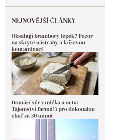
NEJNOVĚJŠÍ ČLÁNKY
Obsahují brambory lepek? Pozor
na skryté nástrahy a křížovou
kontaminaci
Domácí sýr z mléka a octa:
Tajemství farmářů pro dokonalou
chuť za 30 minut