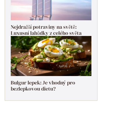
Nejdražší potraviny na světě:
Luxusní lahůdky z celého světa
Bulgur lepek: Je vhodný pro
bezlepkovou dietu?