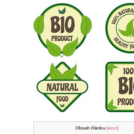
Obsah článku
[
skrýt
]