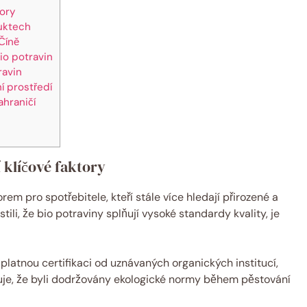
tory
duktech
 Číně
io potravin
ravin
í prostředí
ahraničí
í klíčové faktory
rem pro spotřebitele, kteří stále více hledají přirozené a
tili, že bio potraviny splňují vysoké standardy kvality, je
platnou certifikaci od uznávaných organických institucí,
uje, že byli dodržovány ekologické normy během pěstování