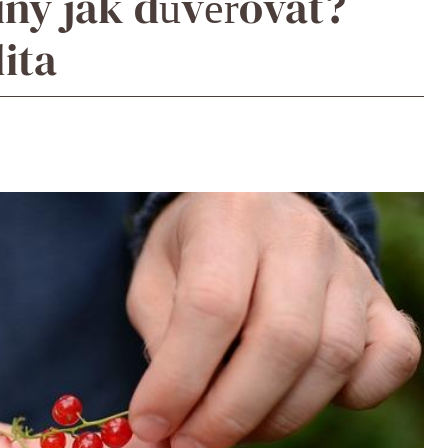
íny jak důvěřovat?
lita