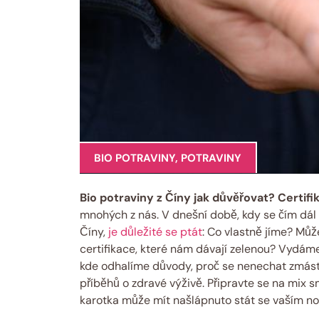
BIO POTRAVINY
,
POTRAVINY
Bio potraviny z Číny jak důvěřovat? Certifik
mnohých z nás. V dnešní době, kdy se čím dál
Číny,
je důležité se ptát
: Co vlastně jíme? Můž
certifikace, které nám dávají zelenou? Vydám
kde odhalíme důvody, proč se nenechat zmást
příběhů o zdravé výživě. Připravte se na mix s
karotka může mít našlápnuto stát se vaším n