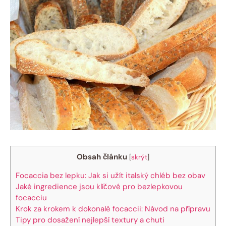
Obsah článku
[
skrýt
]
Focaccia bez lepku: Jak si užít italský chléb bez obav
Jaké ingredience jsou klíčové pro bezlepkovou
focacciu
Krok za krokem k dokonalé focaccii: Návod na přípravu
Tipy pro dosažení nejlepší textury a chuti