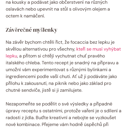
na kousky a podávat jako občerstvení na různých
oslavách nebo upevnit na stůl s olivovým olejem a
octem k namáčení.
Závěrečné myšlenky
Na závěr bychom chtěli říct, že focaccia bez lepku je
skvělou alternativou pro všechny,
kteří se musí vyhýbat
lepku
, a přitom si chtějí vychutnat chuť pravého
italského chleba. Tento recept je snadný na přípravu a
umožní vám experimentovat s různými bylinkami a
ingrediencemi podle vaší chuti. Ať už ji podáváte jako
přílohu k zakousnutí, na piknik nebo jako základ pro
chutné sendviče, jistě si ji zamilujete.
Nezapomeňte se podělit o své výsledky a případné
úpravy receptu s ostatními, protože vaření je o sdílení a
radosti z jídla. Buďte kreativní a nebojte se vyzkoušet
nové kombinace. Přejeme vám hodně úspěchů při