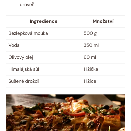
úroveň.
Ingredience
Množství
Bezlepková mouka
500 g
Voda
350 ml
Olivový olej
60 ml
Himalájská sůl
1 lžička
Sušené droždí
1 lžíce