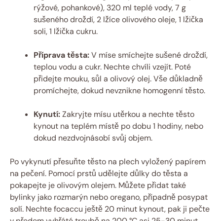
rýžové, pohankové), 320 ml teplé vody, 7 g
sušeného droždí, 2 lžíce olivového oleje, 1 lžička
soli, 1 lžička cukru.
Příprava těsta:
V míse smíchejte sušené droždí,
teplou vodu a cukr. Nechte chvíli vzejít. Poté
přidejte mouku, sůl a olivový olej. Vše důkladně
promíchejte, dokud nevznikne homogenní těsto.
Kynutí:
Zakryjte mísu utěrkou a nechte těsto
kynout na teplém místě po dobu 1 hodiny, nebo
dokud nezdvojnásobí svůj objem.
Po vykynutí přesuňte těsto na plech vyložený papírem
na pečení. Pomocí prstů udělejte důlky do těsta a
pokapejte je olivovým olejem. Můžete přidat také
bylinky jako rozmarýn nebo oregano, případně posypat
solí. Nechte focaccu ještě 20 minut kynout, pak ji pečte
v předem vyhřáté troubě na 200 °C asi 25-30 minut,