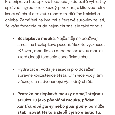
Pro přípravu bezlepkové focaccie je důležité vybrat ty
správné ingredience. Každý prvek hraje klíčovou roli v
konečné chuti a textuře tohoto tradičního italského
chleba. Zaměření na kvalitní a čerstvé suroviny zajistí,
že vaše focaccia bude nejen chutná, ale také zdravá.
Bezlepková mouka:
Nejčastěji se používají
směsi na bezlepkové pečení. Můžete vyzkoušet
rýžovou, mandlovou nebo pohankovou mouku,
které dodají focaccie specifickou chuť.
Hydratace:
Voda je zásadní pro dosažení
správné konzistence těsta. Čím více vody, tím
vláčnější a nadýchanější výsledný chléb.
Protože bezlepkové mouky nemají stejnou
strukturu jako pšeničná mouka, přidání
xanthanové gumy
nebo
guar gumy
pomůže
stabilizovat těsto a zlepšit jeho elasticitu.