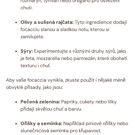
rozmarýn, tymián nebo oregano pro osvěžení
chuti.
Olivy a sušená rajčata:
Tyto ingredience dodají
focacciu slanou a sladkou notu, kterou si
zamilujete.
Sýry:
Experimentujte s různými druhy sýrů, jako
je feta, mozzarella nebo parmezán, které obohatí
texturu i chuť.
Aby vaše focaccia vynikla, zkuste použít i nějaké méně
obvyklé přísady, jako jsou:
Pečená zelenina:
Papriky, cukety nebo lilky
přidají skvělou chuť a barvu.
Oříšky a semínka:
Například piniové oříšky nebo
slunečnicová semínka pro křupavost.