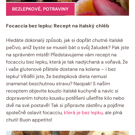
BEZLEPKOVÉ
,
POTRAVINY
Focaccia bez lepku: Recept na italský chléb
Hledáte dokonalý způsob, jak si dopřát chutné italské
pečivo, aniž byste se museli bát o svůj žaludek? Pak jste
na správném místě! Představujeme vám recept na
focacciu bez lepku, která je tak nadýchaná a voňavá, že
i vaše glutenové přátele dostane na kolena – i bez
lepku! Věděli jste, že bezlepková dieta nemusí
znamenat bezchutnou stravu? Naopak! S naším
receptem objevíte kouzlo italské kuchyně a navíc si
dopravením tohoto kousku potěšení ušetříte kilo nebo
dvě na své postavě! Tak si připravte zástěru a pojďme
společně oslavit focacciu,
která je bez lepku
, ale plná
chuti! Buon appetito!