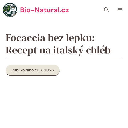
Přeskočit
Bio-Natural.cz
Me
na
obsah
Focaccia bez lepku:
Recept na italský chléb
Publikováno
22. 7. 2026