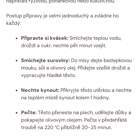
například rýžovou, pohankovou nebo kukuřičnou.
Postup přípravy je velmi jednoduchý a zvládne ho
každý:
Připravte si kvásek:
Smíchejte teplou vodu,
droždí a cukr, nechte pět minut vzejít.
Smíchejte suroviny:
Do mísy dejte bezlepkovou
mouku, sůl a olivový olej. Přidejte vzešlé droždí a
vypracujte hladké těsto.
Nechte kynout:
Přikryjte těsto utěrkou a nechte
na teplém místě kynout kolem 1 hodiny.
Pečte:
Těsto přeneste na plech, udělejte důlky a
pokapejte olivovým olejem. Pečte v předehřáté
troubě na 220 °C přibližně 20-25 minut.