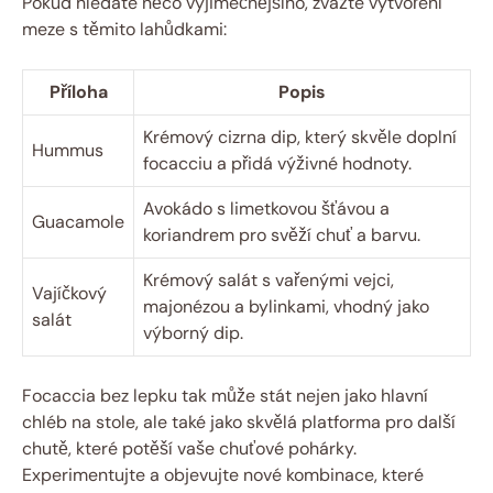
Pokud hledáte něco výjimečnějšího, zvažte vytvoření
meze s těmito lahůdkami:
Příloha
Popis
Krémový cizrna dip, který skvěle doplní
Hummus
focacciu a přidá výživné hodnoty.
Avokádo s limetkovou šťávou a
Guacamole
koriandrem pro svěží chuť a barvu.
Krémový salát s vařenými vejci,
Vajíčkový
majonézou a bylinkami, vhodný jako
salát
výborný dip.
Focaccia bez lepku tak může stát nejen jako hlavní
chléb na stole, ale také jako skvělá platforma pro další
chutě, které potěší vaše chuťové pohárky.
Experimentujte a objevujte nové kombinace, které