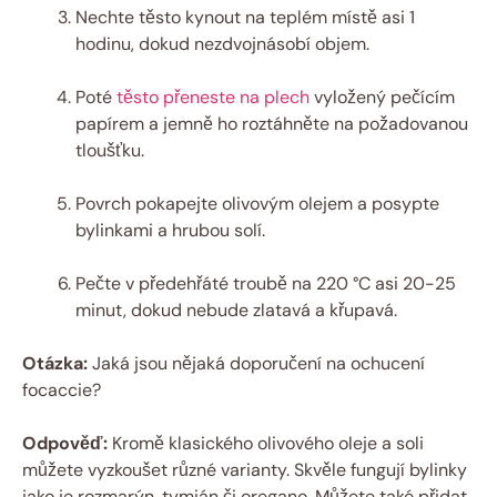
Nechte těsto kynout na teplém místě asi 1
hodinu, dokud nezdvojnásobí objem.
Poté
těsto přeneste na plech
vyložený pečícím
papírem a jemně ho roztáhněte na požadovanou
tloušťku.
Povrch pokapejte olivovým olejem a posypte
bylinkami a hrubou solí.
Pečte v předehřáté troubě na 220 °C asi 20-25
minut, dokud nebude zlatavá a křupavá.
Otázka:
Jaká jsou nějaká doporučení na ochucení
focaccie?
Odpověď:
Kromě klasického olivového oleje a soli
můžete vyzkoušet různé varianty. Skvěle fungují bylinky
jako je rozmarýn, tymián či oregano. Můžete také přidat