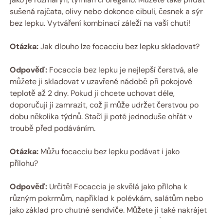
sušená rajčata, olivy nebo dokonce cibuli, česnek a sýr
bez lepku. Vytváření kombinací záleží na vaší chuti!
Otázka:
Jak dlouho lze focacciu bez lepku skladovat?
Odpověď:
Focaccia bez lepku je nejlepší čerstvá, ale
můžete ji skladovat v uzavřené nádobě při pokojové
teplotě až 2 dny. Pokud ji chcete uchovat déle,
doporučuji ji zamrazit, což ji může udržet čerstvou po
dobu několika týdnů. Stačí ji poté jednoduše ohřát v
troubě před podáváním.
Otázka:
Můžu focacciu bez lepku podávat i jako
přílohu?
Odpověď:
Určitě! Focaccia je skvělá jako příloha k
různým pokrmům, například k polévkám, salátům nebo
jako základ pro chutné sendviče. Můžete ji také nakrájet