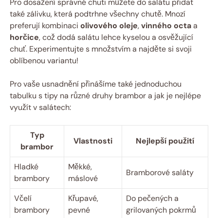
Pro dosažení správné chuti můžete do salátu přidat
také zálivku, která podtrhne všechny chutě. Mnozí
preferují kombinaci
olivového oleje
,
vinného octa
a
horčice
, což dodá salátu lehce kyselou a osvěžující
chuť. Experimentujte s množstvím a najděte si svoji
oblíbenou variantu!
Pro vaše usnadnění přinášíme také jednoduchou
tabulku s tipy na různé druhy brambor a jak je nejlépe
využít v salátech:
Typ
Vlastnosti
Nejlepší použití
brambor
Hladké
Měkké,
Bramborové saláty
brambory
máslové
Včelí
Křupavé,
Do pečených a
brambory
pevné
grilovaných pokrmů