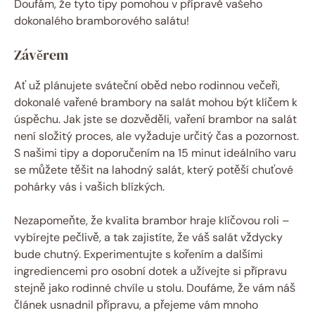
Doufám, že tyto tipy pomohou v přípravě vašeho
dokonalého bramborového salátu!
Závěrem
Ať už plánujete sváteční oběd nebo rodinnou večeři,
dokonalé vařené brambory na salát mohou být klíčem k
úspěchu. Jak jste se dozvěděli, vaření brambor na salát
není složitý proces, ale vyžaduje určitý čas a pozornost.
S našimi tipy a doporučením na 15 minut ideálního varu
se můžete těšit na lahodný salát, který potěší chuťové
pohárky vás i vašich blízkých.
Nezapomeňte, že kvalita brambor hraje klíčovou roli –
vybírejte pečlivě, a tak zajistíte, že váš salát vždycky
bude chutný. Experimentujte s kořením a dalšími
ingrediencemi pro osobní dotek a užívejte si přípravu
stejně jako rodinné chvíle u stolu. Doufáme, že vám náš
článek usnadnil přípravu, a přejeme vám mnoho