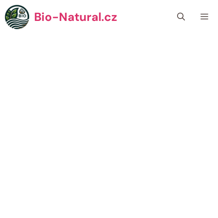
Přeskočit
Bio-Natural.cz
Me
na
obsah