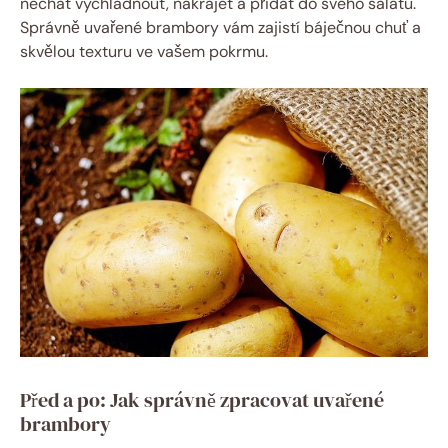
nechat vychladnout, nakrájet a přidat do svého salátu.
Správně uvařené brambory vám zajistí báječnou chuť a
skvělou texturu ve vašem pokrmu.
Před a po: Jak správně zpracovat uvařené
brambory