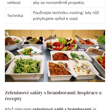
velikost
aby se rovnoměrně propekly.
Používejte techniku ‚rocking‘, kdy nůž
Technika
pohybujete vpřed a vzad.
Zeleninové saláty s bramborami: Inspirace a
recepty
Když plánujete
zeleninový salát s bramborami
, je