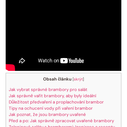
Obsah článku
[
skrýt
]
Jak vybrat správné brambory pro salát
Jak správně vařit brambory, aby byly ideální
Důležitost předvaření a proplachování brambor
Tipy na ochucení vody při vaření brambor
Jak poznat, že jsou brambory uvařené
Před a po: Jak správně zpracovat uvařené brambory
Zeleninové saláty s bramborami: Inspirace a recepty