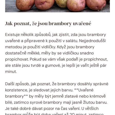
Jak poznat, že jsou brambory uvařené
Existuje několik způsobů, jak zjistit, zda jsou brambory
uvařené a připravené k použití v salátu. Nejjednodušší
metodou je použití vidličky. Když jsou brambory
dostatečně měkké, měly by se vidličkou snadno
propichovat. Pokud se vám však podaří je propíchnout,
ale stále jsou tvrdé a gumové, je lepší je vařit ještě pár
minut.
Další způsob, jak poznat, že brambory dosáhly správné
konzistence, je sledovat jejich barvu. **Uvařené
brambory** by měly být jemně zlatavé nebo krémově
bílé, zatímco syrové brambory mají jasně žlutou barvu.
Je také dobré dávat pozor na čas vaření. U větších
brambor může být doba vaření až 20 minut, zatímco