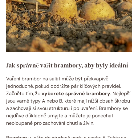
Jak správně vařit brambory, aby byly ideální
Vaření brambor na salát může být překvapivě
jednoduché, pokud dodržíte pár klíčových pravidel.
Začněte tím, že
vyberete správné brambory
. Nejlepší
jsou varné typy A nebo B, které mají nižší obsah škrobu
a zachovají si svou strukturu i po uvaření. Brambory se
nejdříve důkladně umyjte a můžete je ponechat
neoloupané pro zachování chuti a živin.
Brambory vložte do studené vody a osolte ji. Takto se