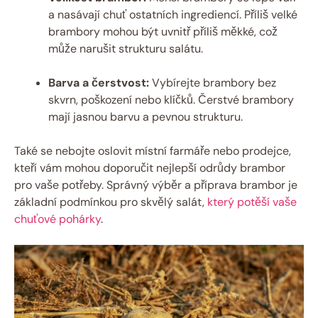
a nasávají chuť ostatních ingrediencí. Příliš velké
brambory mohou být uvnitř příliš měkké, což
může narušit strukturu salátu.
Barva a čerstvost:
Vybírejte brambory bez
skvrn, poškození nebo klíčků. Čerstvé brambory
mají jasnou barvu a pevnou strukturu.
Také se nebojte oslovit místní farmáře nebo prodejce,
kteří vám mohou doporučit nejlepší odrůdy brambor
pro vaše potřeby. Správný výběr a příprava brambor je
základní podmínkou pro skvělý salát,
který potěší vaše
chuťové pohárky
.