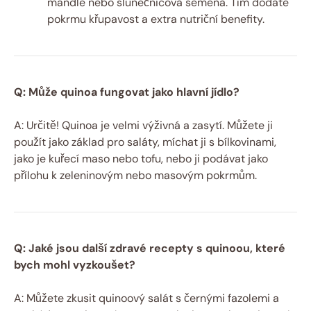
mandle nebo slunečnicová semena. Tím dodáte
pokrmu křupavost a extra nutriční benefity.
Q: Může quinoa fungovat jako hlavní jídlo?
A: Určitě! Quinoa je velmi výživná a zasytí. Můžete ji
použít jako základ pro saláty, míchat ji s bílkovinami,
jako je kuřecí maso nebo tofu, nebo ji podávat jako
přílohu k zeleninovým nebo masovým pokrmům.
Q: Jaké jsou další zdravé recepty s quinoou, které
bych mohl vyzkoušet?
A: Můžete zkusit quinoový salát s černými fazolemi a