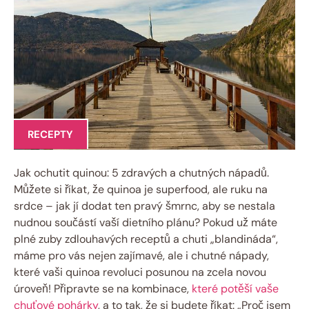
RECEPTY
Jak ochutit quinou: 5 zdravých a chutných nápadů.
Můžete si říkat, že quinoa je superfood, ale ruku na
srdce – jak jí dodat ten pravý šmrnc, aby se nestala
nudnou součástí vaší dietního plánu? Pokud už máte
plné zuby zdlouhavých receptů a chuti „blandináda“,
máme pro vás nejen zajímavé, ale i chutné nápady,
které vaši quinoa revoluci posunou na zcela novou
úroveň! Připravte se na kombinace,
které potěší vaše
chuťové pohárky
, a to tak, že si budete říkat: „Proč jsem