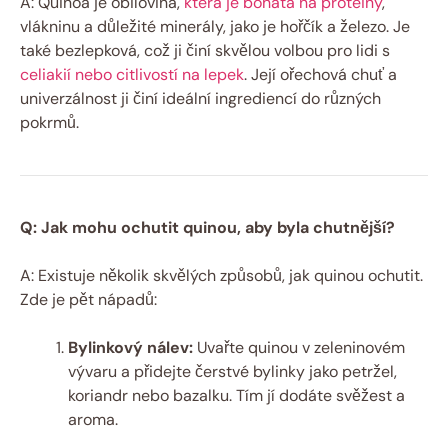
A: Quinoa je obilovina,
která je bohatá na proteiny
,
vlákninu a důležité minerály, jako je hořčík a železo. Je
také bezlepková, což ji činí skvělou volbou pro lidi s
celiakií nebo citlivostí na lepek
. Její ořechová chuť a
univerzálnost ji činí ideální ingrediencí do různých
pokrmů.
Q: Jak mohu ochutit quinou, aby byla chutnější?
A: Existuje několik skvělých způsobů, jak quinou ochutit.
Zde je pět nápadů:
Bylinkový nálev:
Uvařte quinou v zeleninovém
vývaru a přidejte čerstvé bylinky jako petržel,
koriandr nebo bazalku. Tím jí dodáte svěžest a
aroma.