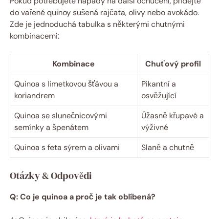
Pokud potřebujete nápady na další ochucení, přidejte
do vařené quinoy sušená rajčata, olivy nebo avokádo.
Zde je jednoduchá tabulka s některými chutnými
kombinacemi:
Kombinace
Chuťový profil
Quinoa s limetkovou šťávou a
Pikantní a
koriandrem
osvěžující
Quinoa se slunečnicovými
Úžasně křupavé a
semínky a špenátem
výživné
Quinoa s feta sýrem a olivami
Slaně a chutně
Otázky & Odpovědi
Q: Co je quinoa a proč je tak oblíbená?