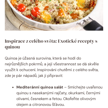
Inspirace z celého světa: Exotické recepty s
quinou
Quinoa je úžasná surovina, která se hodí do
nejrůznějších pokrmů, a její všestrannost se dá skvěle
využít k ochucení. Inspirováni chutěmi z celého světa,
zde je pár nápadů, jak ji připravit:
Mediteránní quinoa salát
– Smíchejte uvařenou
quinou s nasekanými rajčaty, okurkami, černými
olivami, česnekem a fetou. Okořeňte olivovým
olejem a citronovou šťávou.