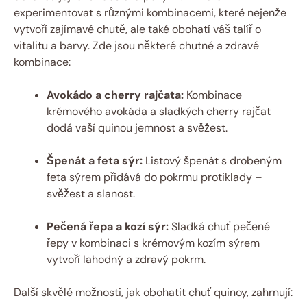
experimentovat s různými kombinacemi, které nejenže
vytvoří zajímavé chutě, ale také obohatí váš talíř o
vitalitu a barvy. Zde jsou některé chutné a zdravé
kombinace:
Avokádo a cherry rajčata:
Kombinace
krémového avokáda a sladkých cherry rajčat
dodá vaší quinou jemnost a svěžest.
Špenát a feta sýr:
Listový špenát s drobeným
feta sýrem přidává do pokrmu protiklady –
svěžest a slanost.
Pečená řepa a kozí sýr:
Sladká chuť pečené
řepy v kombinaci s krémovým kozím sýrem
vytvoří lahodný a zdravý pokrm.
Další skvělé možnosti, jak obohatit chuť quinoy, zahrnují: