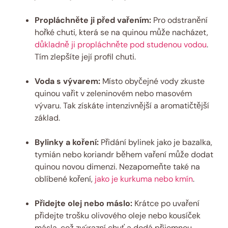
Propláchněte ji před vařením:
Pro odstranění
hořké chuti, která se na quinou může nacházet,
důkladně ji propláchněte pod studenou vodou
.
Tím zlepšíte její profil chuti.
Voda s vývarem:
Místo obyčejné vody zkuste
quinou vařit v zeleninovém nebo masovém
vývaru. Tak získáte intenzivnější a aromatičtější
základ.
Bylinky a koření:
Přidání bylinek jako je bazalka,
tymián nebo koriandr během vaření může dodat
quinou novou dimenzi. Nezapomeňte také na
oblíbené koření,
jako je kurkuma nebo kmín
.
Přidejte olej nebo máslo:
Krátce po uvaření
přidejte trošku olivového oleje nebo kousíček
másla, což zvýrazní chuť a dodá příjemnou