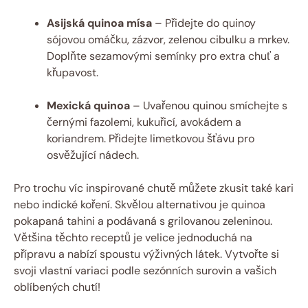
Asijská quinoa mísa
– Přidejte do quinoy
sójovou omáčku, zázvor, zelenou cibulku a mrkev.
Doplňte sezamovými semínky pro extra chuť a
křupavost.
Mexická quinoa
– Uvařenou quinou smíchejte s
černými fazolemi, kukuřicí, avokádem a
koriandrem. Přidejte limetkovou šťávu pro
osvěžující nádech.
Pro trochu víc inspirované chutě můžete zkusit také kari
nebo indické koření. Skvělou alternativou je quinoa
pokapaná tahini a podávaná s grilovanou zeleninou.
Většina těchto receptů je velice jednoduchá na
přípravu a nabízí spoustu výživných látek. Vytvořte si
svoji vlastní variaci podle sezónních surovin a vašich
oblíbených chutí!