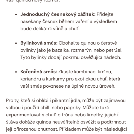
Jednoduchý česnekový zážitek:
Přidejte
nasekaný česnek během vaření a výsledkem
bude delikátní vůně a chuť.
Bylinková směs:
Obohaťte quinou o čerstvé
bylinky jako je bazalka, rozmarýn, nebo petržel.
Tyto bylinky dodají pokrmu osvěžující nádech.
Kořeněná směs:
Zkuste kombinaci kmínu,
koriandru a kurkumy pro exotickou chuť, která
vaši směs povznese na úplně novou úroveň.
Pro ty, kteří si oblíbili pikantní jídla, může být zajímavou
volbou i použití chilli nebo papriky. Můžete také
experimentovat s chutí citrónu nebo limetky, jejichž
šťáva dokáže quinoa neuvěřitelně osvěžit a podtrhnout
její přirozenou chutnost. Příkladem může být následující