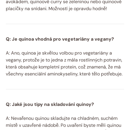
avokádem, quinoové curry se zeleninou nebo quinoové
placičky na snídani. Možností je opravdu hodně!
Q: Je quinoa vhodná pro vegetariány a vegany?
A: Ano, quinoa je skvělou volbou pro vegetariány a
vegany, protože je to jedna z mála rostlinných potravin,
která obsahuje kompletní protein, což znamená, že má
všechny esenciální aminokyseliny, které tělo potřebuje.
Q: Jaké jsou tipy na skladování quinoy?
A: Nevařenou quinou skladujte na chladném, suchém
místě v uzavřené nádobě. Po uvaření byste měli quinou