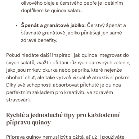
olivového oleje a čerstvého pepře je ideálním
doplňkem ke quinoa salátu.
Špenát a granátové jablko:
Čerstvý špenát a
šťavnaté granátové jablko přinášejí jen samé
zdravé benefity.
Pokud hledáte další inspiraci, jak quinoa integrovat do
svých salátů, zvažte přidání různých barevných zelenin,
jako jsou mrkev, okurka nebo paprika, které nejenže
obohatí chuť, ale také vytvoří vizuálně atraktivní pokrm.
Díky své schopnosti absorbovat příchutě je quinoa
perfektním základem pro kreativitu ve zdravém
stravování.
Rychlé a jednoduché tipy pro každodenní
přípravu quinoy
Příprava quinoy nemusí být složitá, ať už ji používáte