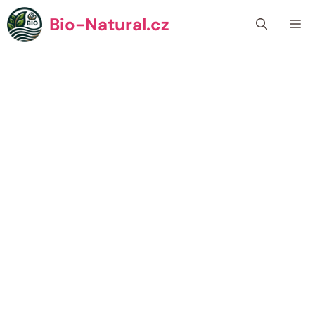
Přeskočit
Bio-Natural.cz
Me
na
obsah