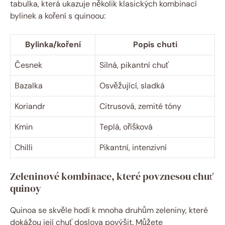
tabulka, která ukazuje několik klasických kombinací
bylinek a koření s quinoou:
Bylinka/koření
Popis chuti
Česnek
Silná, pikantní chuť
Bazalka
Osvěžující, sladká
Koriandr
Citrusová, zemité tóny
Kmin
Teplá, oříšková
Chilli
Pikantní, intenzivní
Zeleninové kombinace, které povznesou chuť
quinoy
Quinoa se skvěle hodí k mnoha druhům zeleniny, které
dokážou její chuť doslova povýšit. Můžete