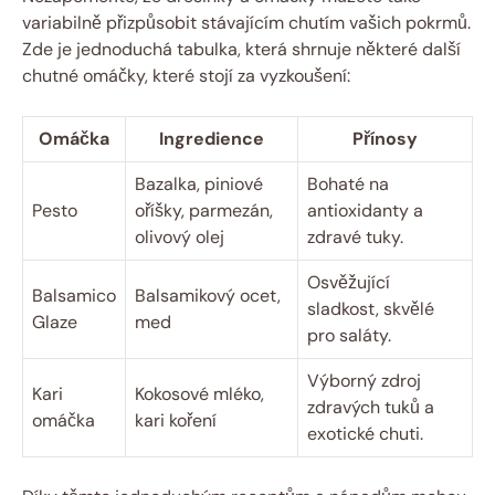
variabilně přizpůsobit stávajícím chutím vašich pokrmů.
Zde je jednoduchá tabulka, která shrnuje některé další
chutné omáčky, které stojí za vyzkoušení:
Omáčka
Ingredience
Přínosy
Bazalka, piniové
Bohaté na
Pesto
oříšky, parmezán,
antioxidanty a
olivový olej
zdravé tuky.
Osvěžující
Balsamico
Balsamikový ocet,
sladkost, skvělé
Glaze
med
pro saláty.
Výborný zdroj
Kari
Kokosové mléko,
zdravých tuků a
omáčka
kari koření
exotické chuti.