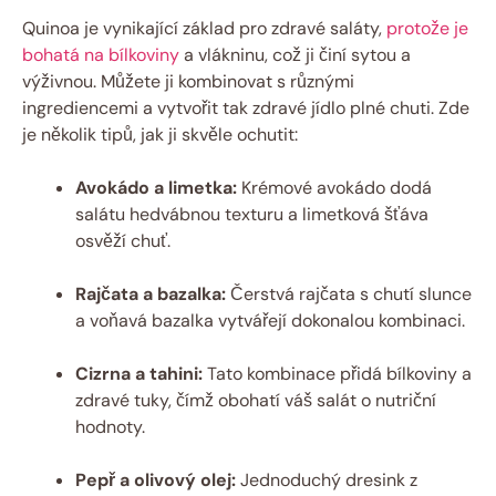
Quinoa je vynikající základ pro zdravé saláty,
protože je
bohatá na bílkoviny
a vlákninu, což ji činí sytou a
výživnou. Můžete ji kombinovat s různými
ingrediencemi a vytvořit tak zdravé jídlo plné chuti. Zde
je několik tipů, jak ji skvěle ochutit:
Avokádo a limetka:
Krémové avokádo dodá
salátu hedvábnou texturu a limetková šťáva
osvěží chuť.
Rajčata a bazalka:
Čerstvá rajčata s chutí slunce
a voňavá bazalka vytvářejí dokonalou kombinaci.
Cizrna a tahini:
Tato kombinace přidá bílkoviny a
zdravé tuky, čímž obohatí váš salát o nutriční
hodnoty.
Pepř a olivový olej:
Jednoduchý dresink z