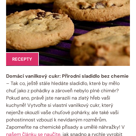
RECEPTY
Domácí vanilkový cukr: Přírodní sladidlo bez chemie
– Tak co, ještě stále hledáte sladidlo, které by mělo
chuť jako z pohádky a zároveň nebylo plné chimér?
Pokud ano, právě jste narazili na zlatý hřeb vaší
kuchyně! Vytvořte si vlastní vanilkový cukr, který
nejenže okouzlí vaše chuťové pohárky, ale také vaši
pohostinnost vzbouzí k nevídaným rozměrům.
Zapomeňte na chemické přísady a umělé náhražky! V
našem článku se naučíte
, jak snadno a rychle vyrobit