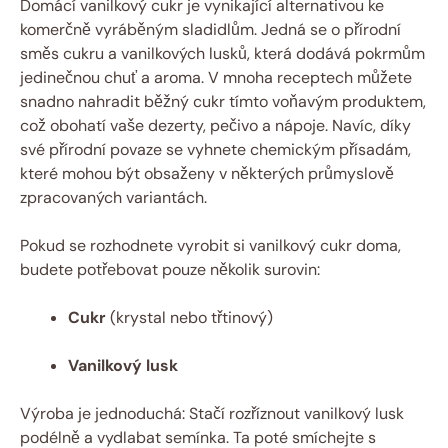
Domácí vanilkový cukr je vynikající alternativou ke
komerčně vyráběným sladidlům. Jedná se o přírodní
směs cukru a vanilkových lusků, která dodává pokrmům
jedinečnou chuť a aroma. V mnoha receptech můžete
snadno nahradit běžný cukr tímto voňavým produktem,
což obohatí vaše dezerty, pečivo a nápoje. Navíc, díky
své přírodní povaze se vyhnete chemickým přísadám,
které mohou být obsaženy v některých průmyslově
zpracovaných variantách.
Pokud se rozhodnete vyrobit si vanilkový cukr doma,
budete potřebovat pouze několik surovin:
Cukr
(krystal nebo třtinový)
Vanilkový lusk
Výroba je jednoduchá: Stačí rozříznout vanilkový lusk
podélně a vydlabat semínka. Ta poté smíchejte s