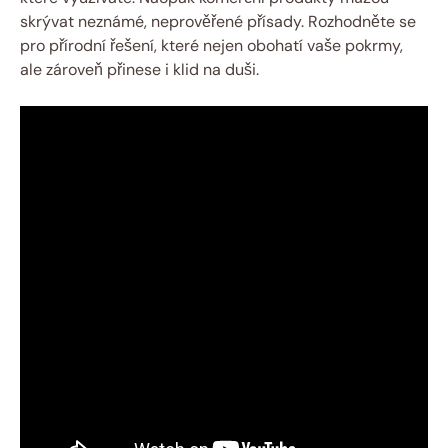
skrývat neznámé, neprověřené přísady. Rozhodněte se
pro přírodní řešení, které nejen obohatí vaše pokrmy,
ale zároveň přinese i klid na duši.