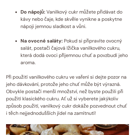
Do nápojů:
Vanilkový cukr můžete přidávat do
kávy nebo čaje, kde skvěle vynikne a poskytne
nápoji jemnou sladkost a vůni.
Na ovocné saláty:
Pokud si připravíte ovocný
salát, postačí čajová lžička vanilkového cukru,
která dodá ovoci příjemnou chuť a povzbudí jeho
aroma.
Při použití vanilkového cukru ve vaření si dejte pozor na
jeho dávkování, protože jeho chuť může být výrazná.
Obvykle postačí menší množství, než byste použili při
použití klasického cukru. Ať už si vyberete jakýkoliv
způsob použití, vanilkový cukr dokáže pozvednout chuť
i těch nejjednodušších jídel na zamítnutí!