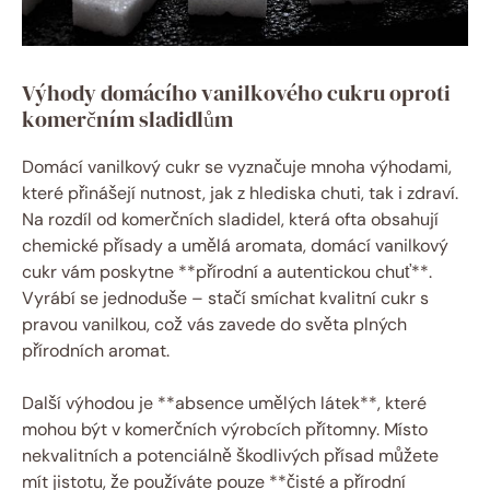
Výhody domácího vanilkového cukru oproti
komerčním sladidlům
Domácí vanilkový cukr se vyznačuje mnoha výhodami,
které přinášejí nutnost, jak z hlediska chuti, tak i zdraví.
Na rozdíl od komerčních sladidel, která ofta obsahují
chemické přísady a umělá aromata, domácí vanilkový
cukr vám poskytne **přírodní a autentickou chuť**.
Vyrábí se jednoduše – stačí smíchat kvalitní cukr s
pravou vanilkou, což vás zavede do světa plných
přírodních aromat.
Další výhodou je **absence umělých látek**, které
mohou být v komerčních výrobcích přítomny. Místo
nekvalitních a potenciálně škodlivých přísad můžete
mít jistotu, že používáte pouze **čisté a přírodní