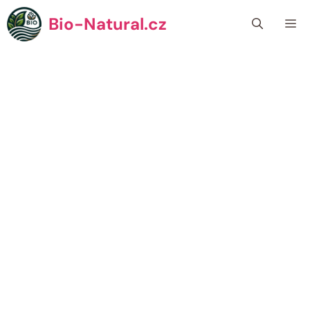
Přeskočit
Bio-Natural.cz
Me
na
obsah