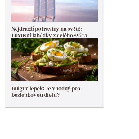
Nejdražší potraviny na světě:
Luxusní lahůdky z celého světa
Bulgur lepek: Je vhodný pro
bezlepkovou dietu?