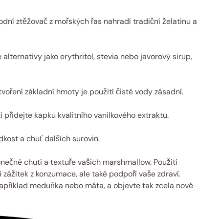
odní ztěžovač z mořských řas nahradí tradiční želatinu a
alternativy jako erythritol, stevia nebo javorový sirup,
voření základní hmoty je použití čisté vody zásadní.
 přidejte kapku kvalitního vanilkového extraktu.
kost a chuť dalších surovin.
konečné chuti a textuře vašich marshmallow. Použití
í zážitek z konzumace, ale také podpoří vaše zdraví.
například meduňka nebo máta, a objevte tak zcela nové