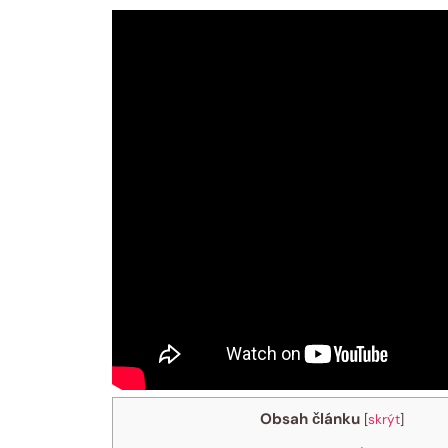
Obsah článku
[
skrýt
]