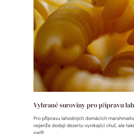
Vybrané suroviny pro přípravu l
Pro přípravu lahodných domácích marshmallow b
nejenže dodají dezertu vynikající chuť, ale také
patří: