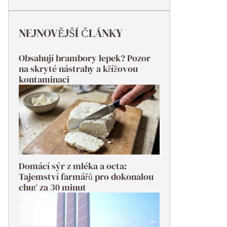
NEJNOVĚJŠÍ ČLÁNKY
Obsahují brambory lepek? Pozor
na skryté nástrahy a křížovou
kontaminaci
Domácí sýr z mléka a octa:
Tajemství farmářů pro dokonalou
chuť za 30 minut