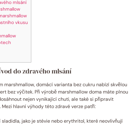
avého mlsání
rshmallow
 marshmallow
lastního vkusu
shmallow
ptech
vod do zdravého mlsání
kým marshmallow, domácí varianta bez cukru nabízí skvělou
dezert bez výčitek. Při výrobě marshmallow doma máte plnou
áhnout nejen vynikající chuti, ale také si připravit
 Mezi hlavní výhody této zdravé verze patří:
 sladidla, jako je stévie nebo erythritol, které neovlivňují