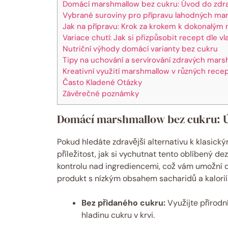
Domácí marshmallow bez cukru: Úvod do zdr
Vybrané suroviny pro přípravu lahodných ma
Jak na přípravu: Krok za krokem k dokonalým
Variace chutí: Jak si přizpůsobit recept dle v
Nutriční výhody domácí varianty bez cukru
Tipy na uchování a servírování zdravých mar
Kreativní využití marshmallow v různých rece
Často Kladené Otázky
Závěrečné poznámky
Domácí marshmallow bez cukru: Ú
Pokud hledáte zdravější alternativu k klasic
příležitost, jak si vychutnat tento oblíbený 
kontrolu nad ingrediencemi, což vám umožní dos
produkt s nízkým obsahem sacharidů a kalorií.
Bez přidaného cukru:
Využijte přírodní
hladinu cukru v krvi.