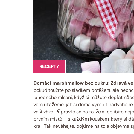
RECEPTY
Domácí marshmallow bez cukru: Zdravá ve
pokud toužíte po sladkém potěšení, ale nechc
lahodného mlsání, když si můžete dopřát něco
vám ukážeme, jak si doma vyrobit nadýchané 
vaší váze. Připravte se na to, že si oblíbíte neje
prvním místě – s každým kouskem, který si dát
král! Tak neváhejte, pojďme na to a objevme sp