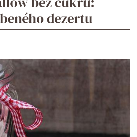
low bez cukru:
íbeného dezertu