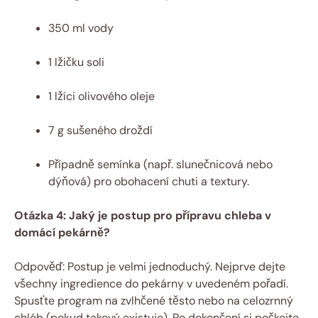
350 ml vody
1 lžičku soli
1 lžíci olivového oleje
7 g sušeného droždí
Případně semínka (např. slunečnicová nebo
dýňová) pro obohacení chuti a textury.
Otázka 4: Jaký je postup pro přípravu chleba v
domácí pekárně?
Odpověď: Postup je velmi jednoduchý. Nejprve dejte
všechny ingredience do pekárny v uvedeném pořadí.
Spusťte program na zvlhčené těsto nebo na celozrnný
chléb (pokud takový existuje). Po dokončení si počkejte,