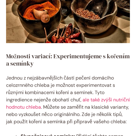
Možnosti variací: Experimentujeme s kořením
a semínky
Jednou z nejzábavnějších částí pečení domácího
celozrnného chleba je možnost experimentovat s
různými kombinacemi koření a semínek. Tyto
ingredience nejenže obohatí chuť,
ale také zvýší nutriční
hodnotu chleba
. Můžete se zaměřit na klasické varianty,
nebo vyzkoušet něco originálního. Zde je několik tipů,
jak použít koření a semínka při přípravě vašeho chleba: