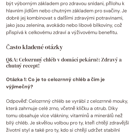
být výborným základem pro zdravou snídani, přílohu k
hlavním jídlům nebo chutným základem pro svačiny. Je
dobré jej kombinovat s dalšími zdravými potravinami,
jako jsou zelenina, avokádo nebo libové bílkoviny, což
přispívá k celkovému zdraví a výživovému benefitu.
Často kladené otázky
Q&A: Celozrnný chléb v domácí pekárně: Zdravý a
chutný recept!
Otázka 1: Co je to celozrnný chléb a čím je
výjimečný?
Odpověď: Celozrnný chléb se vyrábí z celozrnné mouky,
která zahrnuje celé zrno, včetně klíčku a otrub. Díky
tomu obsahuje více vlákniny, vitamínů a minerálů než
bílý chléb. Je skvělou volbou pro ty, kteří chtějí zdravější
životní styl a také pro ty, kdo si chtějí udržet stabilní