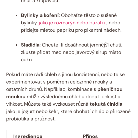
chuť a křupavost.
Bylinky a koření:
Obohaťte těsto o sušené
bylinky,
jako je rozmarýn nebo bazalka
, nebo
přidejte mletou papriku pro pikantní nádech.
Sladidla:
Chcete-li dosáhnout jemnější chuti,
zkuste přidat med nebo javorový sirup místo
cukru.
Pokud máte rádi chléb s jinou konzistencí, nebojte se
experimentovat s poměrem celozrnné mouky a
ostatních druhů. Například, kombinace s
pšeničnou
moukou
může výslednému chlebu dodat lehkost a
vlhkost. Můžete také vyzkoušet různá
tekutá činidla
jako je jogurt nebo kefír, které obohatí chléb o přirozené
probiotika a pružnost.
Ingredience
Přínos