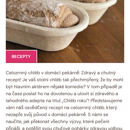
RECEPTY
Celozrnný chléb v domácí pekárně: Zdravý a chutný
recept! Je váš stolní chléb tak přechmýřený, že by mohl
být hlavním aktérem nějaké komedie? V tom případě je
na čase poslat ho na dovolenou a ulovit si zdravého a
lahodného adepta na titul „Chléb roku“! Představujeme
vám náš osvědčený recept na celozrnný chléb, který
nezapře svůj původ v domácí pekárně. S námi se
naučíte, jak překonat všechny výzvy, které pečení
přináší, a potěšit svou chuťové pohárky zdravou volbou,