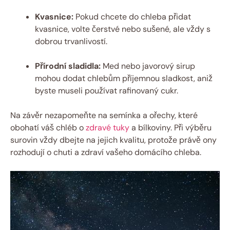
Kvasnice:
Pokud chcete do chleba přidat
kvasnice, volte čerstvé nebo sušené, ale vždy s
dobrou trvanlivostí.
Přírodní sladidla:
Med nebo javorový sirup
mohou dodat chlebům příjemnou sladkost, aniž
byste museli používat rafinovaný cukr.
Na závěr nezapomeňte na semínka a ořechy, které
obohatí váš chléb o
zdravé tuky
a bílkoviny. Při výběru
surovin vždy dbejte na jejich kvalitu, protože právě ony
rozhodují o chuti a zdraví vašeho domácího chleba.