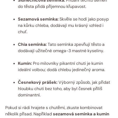
Slunečnicová semínka:
Přidání těchto semen
do těsta přidá příjemnou křupavost.
Sezamová semínka:
Skvěle se hodí jako posyp
na kůrku chleba, dodávají mu krásný vzhled i
chuť.
Chia semínka:
Tato semínka zpevňují těsto a
dodávají užitečné omega-3 mastné kyseliny.
Kumin:
Pro milovníky pikantní chuti je kumin
ideální volbou; dodá chlebu jedinečný aroma.
Česnekový prášek:
Výborný způsob, jak přidat
hloubku chuti bez toho, aby byl česnek příliš
dominantní.
Pokud si rádi hrajete s chutěmi, zkuste kombinovat
několik přísad. Například
sezamová semínka a kumin