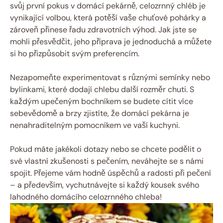
svůj první pokus v domácí pekárně, celozrnný chléb je
vynikající volbou, která potěší vaše chuťové pohárky a
zároveň přinese řadu zdravotních výhod. Jak jste se
mohli přesvědčit, jeho příprava je jednoduchá a můžete
si ho přizpůsobit svým preferencím.
Nezapomeňte experimentovat s různými semínky nebo
bylinkami, které dodají chlebu další rozměr chuti. S
každým upečeným bochníkem se budete cítit více
sebevědomě a brzy zjistíte, že domácí pekárna je
nenahraditelným pomocníkem ve vaší kuchyni.
Pokud máte jakékoli dotazy nebo se chcete podělit o
své vlastní zkušenosti s pečením, neváhejte se s námi
spojit. Přejeme vám hodně úspěchů a radosti při pečení
– a především, vychutnávejte si každý kousek svého
lahodného domácího celozrnného chleba!