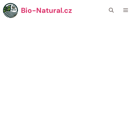
Přeskočit
Bio-Natural.cz
Me
na
obsah