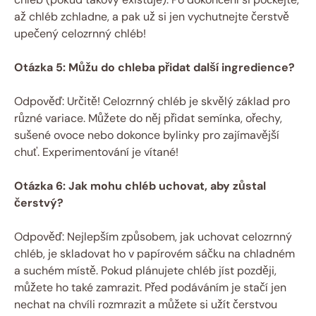
až chléb zchladne, a pak už si jen vychutnejte čerstvě
upečený celozrnný chléb!
Otázka 5: Můžu do chleba přidat další ingredience?
Odpověď: Určitě! Celozrnný chléb je skvělý základ pro
různé variace. Můžete do něj přidat semínka, ořechy,
sušené ovoce nebo dokonce bylinky pro zajímavější
chuť. Experimentování je vítané!
Otázka 6: Jak mohu chléb uchovat, aby zůstal
čerstvý?
Odpověď: Nejlepším způsobem, jak uchovat celozrnný
chléb, je skladovat ho v papírovém sáčku na chladném
a suchém místě. Pokud plánujete chléb jíst později,
můžete ho také zamrazit. Před podáváním je stačí jen
nechat na chvíli rozmrazit a můžete si užít čerstvou