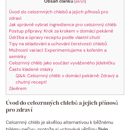
Obsah článku
[
skrýt
]
Úvod do celozrnných chlebů a jejich přínosů pro
zdraví
Jak správně vybrat ingredience pro celozrnný chléb
Postup přípravy: Krok za krokem v domácí pekárně
Údržba a úpravy receptu podle vlastní chuti
Tipy na skladování a uchování čerstvosti chlebů
Možnosti variací: Experimentujeme s kořením a
semínky
Celozrnný chléb jako součást vyváženého jídelníčku
Často kladené otázky
Q&A: Celozrnný chléb v domácí pekárně: Zdravý a
chutný recept!
Závěrem
Úvod do celozrnných chlebů a jejich přínosů
pro zdraví
Celozrnný chléb je skvělou alternativou k běžnému
bílému pečivu, protože si uchovává většinu
živin