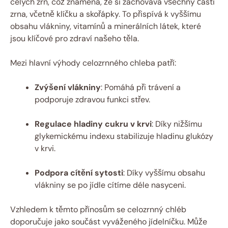
celých zrn, což znamená, že si zachovává všechny části
zrna, včetně klíčku a skořápky. To přispívá k vyššímu
obsahu vlákniny, vitamínů a minerálních látek, které
jsou klíčové pro zdraví našeho těla.
Mezi hlavní výhody celozrnného chleba patří:
Zvýšení vlákniny
: Pomáhá při trávení a
podporuje zdravou funkci střev.
Regulace hladiny cukru v krvi
: Díky nižšímu
glykemickému indexu stabilizuje hladinu glukózy
v krvi.
Podpora cítění sytosti
: Díky vyššímu obsahu
vlákniny se po jídle cítíme déle nasyceni.
Vzhledem k těmto přínosům se celozrnný chléb
doporučuje jako součást vyváženého jídelníčku. Může