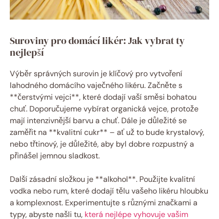
Suroviny pro domácí likér: Jak vybrat ty
nejlepší
Výběr správných surovin je klíčový pro vytvoření
lahodného domácího vaječného likéru. Začněte s
**čerstvými vejci**, které dodají vaší směsi bohatou
chuť. Doporučujeme vybírat organická vejce, protože
mají intenzivnější barvu a chuť. Dále je důležité se
zaměřit na **kvalitní cukr** – ať už to bude krystalový,
nebo třtinový, je důležité, aby byl dobre rozpustný a
přinášel jemnou sladkost.
Další zásadní složkou je **alkohol**. Použijte kvalitní
vodka nebo rum, které dodají tělu vašeho likéru hloubku
a komplexnost. Experimentujte s různými značkami a
typy, abyste našli tu,
která nejlépe vyhovuje vašim