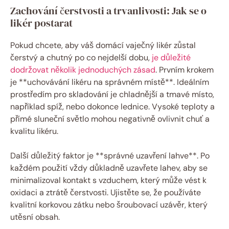
Zachování čerstvosti a trvanlivosti: Jak se o
likér postarat
Pokud chcete, aby váš domácí vaječný likér zůstal
čerstvý a chutný po co nejdelší dobu,
je důležité
dodržovat několik jednoduchých zásad
. Prvním krokem
je **uchovávání likéru na správném místě**. Ideálním
prostředím pro skladování je chladnější a tmavé místo,
například spíž, nebo dokonce lednice. Vysoké teploty a
přímé sluneční světlo mohou negativně ovlivnit chuť a
kvalitu likéru.
Další důležitý faktor je **správné uzavření lahve**. Po
každém použití vždy důkladně uzavřete lahev, aby se
minimalizoval kontakt s vzduchem, který může vést k
oxidaci a ztrátě čerstvosti. Ujistěte se, že používáte
kvalitní korkovou zátku nebo šroubovací uzávěr, který
utěsní obsah.