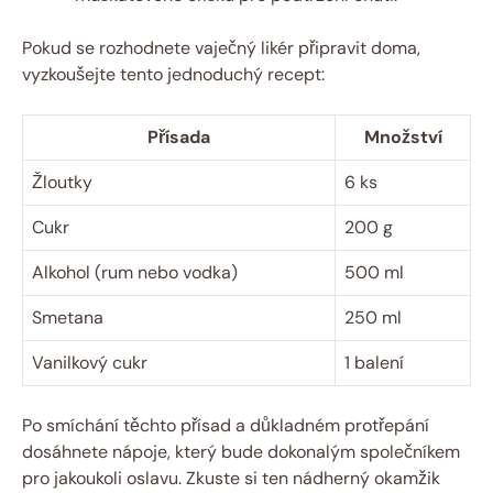
Pokud se rozhodnete vaječný likér připravit doma,
vyzkoušejte tento jednoduchý recept:
Přísada
Množství
Žloutky
6 ks
Cukr
200 g
Alkohol (rum nebo vodka)
500 ml
Smetana
250 ml
Vanilkový cukr
1 balení
Po smíchání těchto přísad a důkladném protřepání
dosáhnete nápoje, který bude dokonalým společníkem
pro jakoukoli oslavu. Zkuste si ten nádherný okamžik