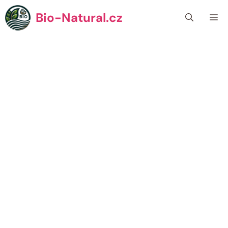
Přeskočit
Bio-Natural.cz
Me
na
obsah