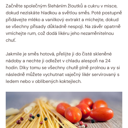
Začněte společným šleháním žloutků a cukru v misce,
dokud nezískáte hladkou a světlou směs. Poté postupně
přidávejte mléko a vanilkový extrakt a míchejte, dokud
se všechny přísady důkladně nespojí. Na závěr opatrně
vmíchejte rum, což dodá likéru jeho nezaměnitelnou
chuť.
Jakmile je směs hotová, přelijte ji do čisté skleněné
nádoby a nechte ji odležet v chladu alespoň na 24
hodin. Díky tomu se všechny chutě plně prolnou a vy si
následně můžete vychutnat vaječný likér servírovaný s
ledem nebo v oblíbených koktejlech.