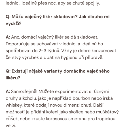
lednici, ideálně přes noc, aby se chutě spojily.
Q: Můžu vaječný likér skladovat? Jak dlouho mi
vydrží?
A:
Ano, domácí vaječný likér se dá skladovat.
Doporučuje se uchovávat v lednici a ideálně ho
spotřebovat do 2-3 týdnů. Vždy je dobré konzumovat
čerstvý výrobek a dbát na hygienu při přípravě.
Q: Existují nějaké varianty domácího vaječného
likéru?
A:
Samozřejmě! Můžete experimentovat s různými
druhy alkoholu, jako je například bourbon nebo irská
whiskey, které dodají novou dimenzi chuti. Další
možností je přidání koření jako skořice nebo muškátový
oříšek, nebo zkuste kokosovou smetanu pro tropickou
verzi.