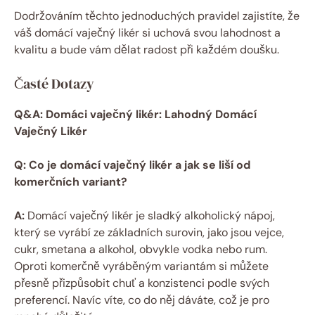
Dodržováním těchto jednoduchých pravidel zajistíte, že
váš domácí vaječný likér si uchová svou lahodnost a
kvalitu a bude vám dělat radost při každém doušku.
Časté Dotazy
Q&A: Domáci vaječný likér: Lahodný Domácí
Vaječný Likér
Q: Co je domácí vaječný likér a jak se liší od
komerčních variant?
A:
Domácí vaječný likér je sladký alkoholický nápoj,
který se vyrábí ze základních surovin, jako jsou vejce,
cukr, smetana a alkohol, obvykle vodka nebo rum.
Oproti komerčně vyráběným variantám si můžete
přesně přizpůsobit chuť a konzistenci podle svých
preferencí. Navíc víte, co do něj dáváte, což je pro