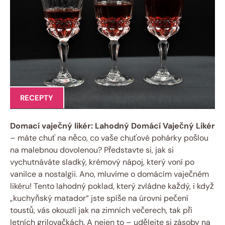
RECEPTY
Domací vaječný likér: Lahodný Domácí Vaječný Likér
– máte chuť na něco, co vaše chuťové pohárky pošlou
na malebnou dovolenou? Představte si, jak si
vychutnáváte sladký, krémový nápoj, který voní po
vanilce a nostalgii. Ano, mluvíme o domácím vaječném
likéru! Tento lahodný poklad, který zvládne každý, i když
„kuchyňský matador“ jste spíše na úrovni pečení
toustů, vás okouzlí jak na zimních večerech, tak při
letních grilovačkách. A nejen to – udělejte si zásoby na