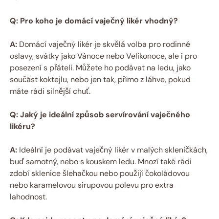
Q: Pro koho je domácí vaječný likér vhodný?
A:
Domácí vaječný likér je skvělá volba pro rodinné
oslavy, svátky jako Vánoce nebo Velikonoce, ale i pro
posezení s přáteli. Můžete ho podávat na ledu, jako
součást koktejlu, nebo jen tak, přímo z láhve, pokud
máte rádi silnější chuť.
Q: Jaký je ideální způsob servírování vaječného
likéru?
A:
Ideální je podávat vaječný likér v malých skleničkách,
buď samotný, nebo s kouskem ledu. Mnozí také rádi
zdobí sklenice šlehačkou nebo použijí čokoládovou
nebo karamelovou sirupovou polevu pro extra
lahodnost.