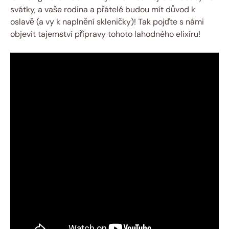
svátky, a vaše rodina a přátelé budou mít důvod k
oslavě (a vy k naplnění skleničky)! Tak pojďte s námi
objevit tajemství přípravy tohoto lahodného elixíru!