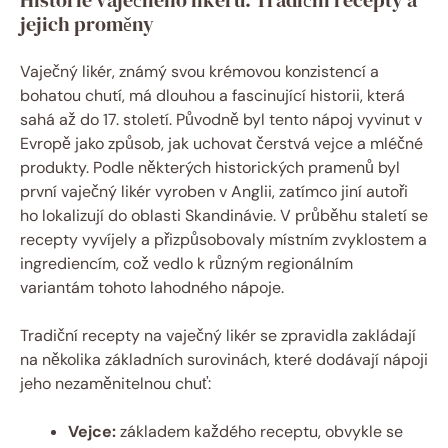
jejich proměny
Vaječný likér, známý svou krémovou konzistencí a
bohatou chutí, má dlouhou a fascinující historii, která
sahá až do 17. století. Původně byl tento nápoj vyvinut v
Evropě jako způsob, jak uchovat čerstvá vejce a mléčné
produkty. Podle některých historických pramenů byl
první vaječný likér vyroben v Anglii, zatímco jiní autoři
ho lokalizují do oblasti Skandinávie. V průběhu staletí se
recepty vyvíjely a přizpůsobovaly místním zvyklostem a
ingrediencím, což vedlo k různým regionálním
variantám tohoto lahodného nápoje.
Tradiční recepty na vaječný likér se zpravidla zakládají
na několika základních surovinách, které dodávají nápoji
jeho nezaměnitelnou chuť:
Vejce:
základem každého receptu, obvykle se