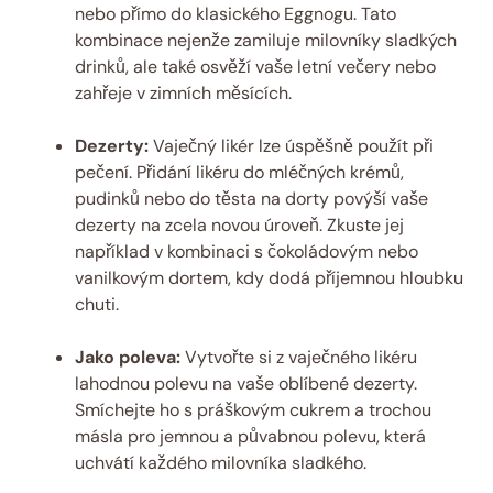
nebo přímo do klasického Eggnogu. Tato
kombinace nejenže zamiluje milovníky sladkých
drinků, ale také osvěží vaše letní večery nebo
zahřeje v zimních měsících.
Dezerty:
Vaječný likér lze úspěšně použít při
pečení. Přidání likéru do mléčných krémů,
pudinků nebo do těsta na dorty povýší vaše
dezerty na zcela novou úroveň. Zkuste jej
například v kombinaci s čokoládovým nebo
vanilkovým dortem, kdy dodá příjemnou hloubku
chuti.
Jako poleva:
Vytvořte si z vaječného likéru
lahodnou polevu na vaše oblíbené dezerty.
Smíchejte ho s práškovým cukrem a trochou
másla pro jemnou a půvabnou polevu, která
uchvátí každého milovníka sladkého.