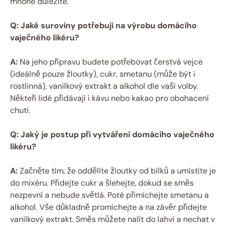
mnohé důležité.
Q: Jaké suroviny potřebuji na výrobu domácího
vaječného likéru?
A:
Na jeho přípravu budete potřebovat čerstvá vejce
(ideálně pouze žloutky), cukr, smetanu (může být i
rostlinná), vanilkový extrakt a alkohol dle vaší volby.
Někteří lidé přidávají i kávu nebo kakao pro obohacení
chuti.
Q: Jaký je postup při vytváření domácího vaječného
likéru?
A:
Začněte tím, že oddělíte žloutky od bílků a umístíte je
do mixéru. Přidejte cukr a šlehejte, dokud se směs
nezpevní a nebude světlá. Poté přimíchejte smetanu a
alkohol. Vše důkladně promíchejte a na závěr přidejte
vanilkový extrakt. Směs můžete nalít do lahví a nechat v