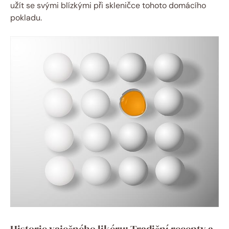
užít se svými blízkými při skleničce tohoto domácího
pokladu.
Historie vaječného likéru: Tradiční recepty a