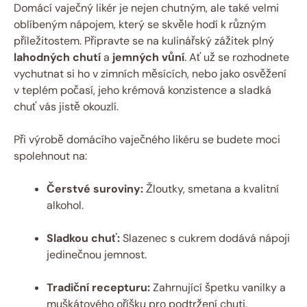
Domácí vaječný likér je nejen chutným, ale také velmi
oblíbeným nápojem, který se skvěle hodí k různým
příležitostem. Připravte se na kulinářský zážitek plný
lahodných chutí
a
jemných vůní
. Ať už se rozhodnete
vychutnat si ho v zimních měsících, nebo jako osvěžení
v teplém počasí, jeho krémová konzistence a sladká
chuť vás jistě okouzlí.
Při výrobě domácího vaječného likéru se budete moci
spolehnout na:
Čerstvé suroviny:
Žloutky, smetana a kvalitní
alkohol.
Sladkou chuť:
Slazenec s cukrem dodává nápoji
jedinečnou jemnost.
Tradiční recepturu:
Zahrnující špetku vanilky a
muškátového oříšku pro podtržení chuti.