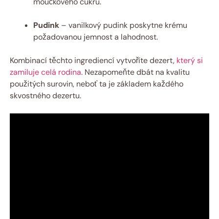
moučkového cukru.
Pudink
– vanilkový pudink poskytne krému
požadovanou jemnost a lahodnost.
Kombinací těchto ingrediencí vytvoříte dezert,
který si
zamiluje celá rodina
. Nezapomeňte dbát na kvalitu
použitých surovin, neboť ta je základem každého
skvostného dezertu.