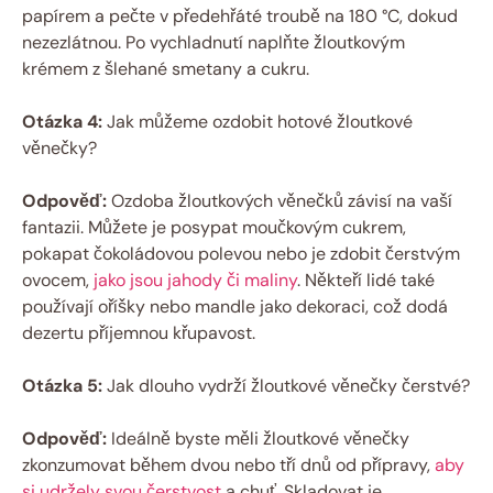
papírem a pečte v předehřáté troubě na 180 °C, dokud
nezezlátnou. Po vychladnutí naplňte žloutkovým
krémem z šlehané smetany a cukru.
Otázka 4:
Jak můžeme ozdobit hotové žloutkové
věnečky?
Odpověď:
Ozdoba žloutkových věnečků závisí na vaší
fantazii. Můžete je posypat moučkovým cukrem,
pokapat čokoládovou polevou nebo je zdobit čerstvým
ovocem,
jako jsou jahody či maliny
. Někteří lidé také
používají oříšky nebo mandle jako dekoraci, což dodá
dezertu příjemnou křupavost.
Otázka 5:
Jak dlouho vydrží žloutkové věnečky čerstvé?
Odpověď:
Ideálně byste měli žloutkové věnečky
zkonzumovat během dvou nebo tří dnů od přípravy,
aby
si udržely svou čerstvost
a chuť. Skladovat je