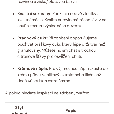
rozvinou a získají zlatavou barvu.
Kvalitní suroviny:
Použijte čerstvé žloutky a
kvalitní máslo. Kvalita surovin má zásadní vliv na
chuť a texturu výsledného dezertu.
Prachový cukr:
Při zdobení doporučujeme
používat práškový cukr, který lépe drží tvar než
granulovaný. Můžete ho smíchat s trochou
citronové šťávy pro osvěžení chuti.
Krémová náplň:
Pro výjimečnou náplň zkuste do
krému přidat vanilkový extrakt nebo likér, což
dodá věnečkům extra šmrnc.
A pokud hledáte inspiraci na zdobení, zvažte:
Styl
Popis
zdobení