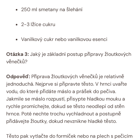
250 ml smetany na šlehání
2-3 lžíce cukru
Vanilkový cukr nebo vanilkovou esenci
Otázka 3:
Jaký je základní postup přípravy žloutkových
věnečků?
Odpověď:
Příprava žloutkových věnečků je relativně
jednoduchá. Nejprve si připravte těsto. V hrnci uvařte
vodu, do které přidáte máslo a prášek do pečiva.
Jakmile se máslo rozpustí, přisypte hladkou mouku a
rychle promíchejte, dokud se těsto neodlepí od stěn
hrnce. Poté nechte trochu vychladnout a postupně
přidávejte žloutky, dokud nevznikne hladké těsto.
Těsto pak vytlačte do formiček nebo na plech s pečicím