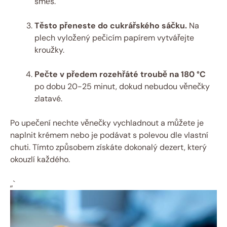
směs.
Těsto přeneste do cukrářského sáčku.
Na
plech vyložený pečicím papírem vytvářejte
kroužky.
Pečte v předem rozehřáté troubě na 180 °C
po dobu 20-25 minut, dokud nebudou věnečky
zlatavé.
Po upečení nechte věnečky vychladnout a můžete je
naplnit krémem nebo je podávat s polevou dle vlastní
chuti. Tímto způsobem získáte dokonalý dezert, který
okouzlí každého.
„`