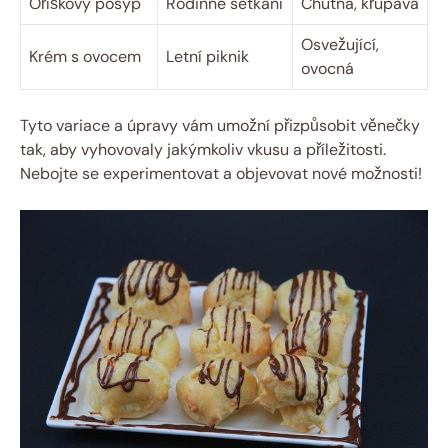
Oříškový posyp
Rodinné setkání
Chutná, křupavá
Osvežující,
Krém s ovocem
Letní piknik
ovocná
Tyto variace a úpravy vám umožní přizpůsobit věnečky
tak, aby vyhovovaly jakýmkoliv vkusu a příležitosti.
Nebojte se experimentovat a objevovat nové možnosti!