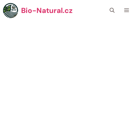
Přeskočit
Bio-Natural.cz
Me
na
obsah