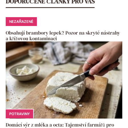
DOPORUČENÉ ČLÁNKY PRO VÁS
NEZAŘAZENÉ
Obsahují brambory lepek? Pozor na skryté nástrahy
a křížovou kontaminaci
POTRAVINY
Domácí sýr z mléka a octa: Tajemství farmářů pro