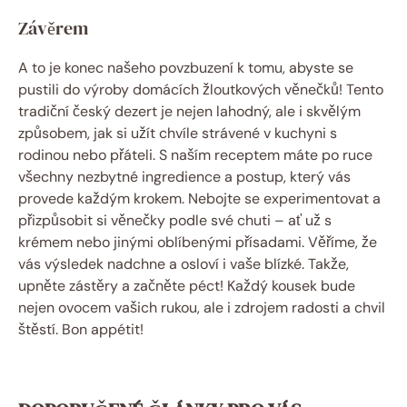
Závěrem
A to je konec našeho povzbuzení k tomu, abyste se
pustili do výroby domácích žloutkových věnečků! Tento
tradiční český dezert je nejen lahodný, ale i skvělým
způsobem, jak si užít chvíle strávené v kuchyni s
rodinou nebo přáteli. S naším receptem máte po ruce
všechny nezbytné ingredience a postup, který vás
provede každým krokem. Nebojte se experimentovat a
přizpůsobit si věnečky podle své chuti – ať už s
krémem nebo jinými oblíbenými přísadami. Věříme, že
vás výsledek nadchne a osloví i vaše blízké. Takže,
upněte zástěry a začněte péct! Každý kousek bude
nejen ovocem vašich rukou, ale i zdrojem radosti a chvil
štěstí. Bon appétit!