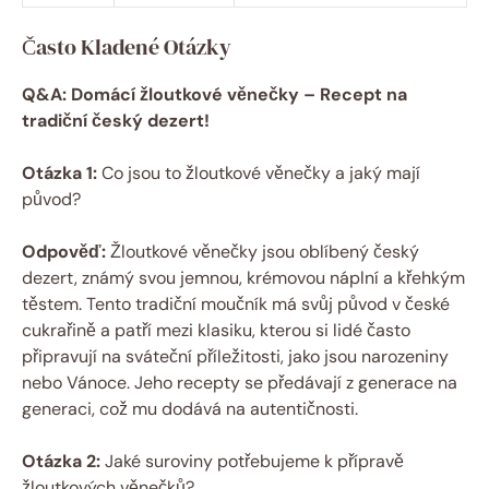
Často Kladené Otázky
Q&A: Domácí žloutkové věnečky – Recept na
tradiční český dezert!
Otázka 1:
Co jsou to žloutkové věnečky a jaký mají
původ?
Odpověď:
Žloutkové věnečky jsou oblíbený český
dezert, známý svou jemnou, krémovou náplní a křehkým
těstem. Tento tradiční moučník má svůj původ v české
cukrařině a patří mezi klasiku, kterou si lidé často
připravují na sváteční příležitosti, jako jsou narozeniny
nebo Vánoce. Jeho recepty se předávají z generace na
generaci, což mu dodává na autentičnosti.
Otázka 2:
Jaké suroviny potřebujeme k přípravě
žloutkových věnečků?