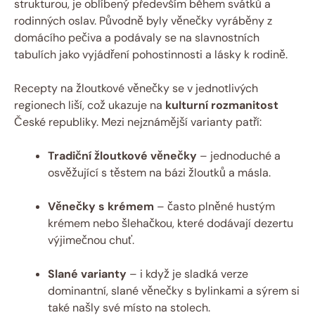
strukturou, je oblíbený především během svátků a
rodinných oslav. Původně byly věnečky vyráběny z
domácího pečiva a podávaly se na slavnostních
tabulích jako vyjádření pohostinnosti a lásky k rodině.
Recepty na žloutkové věnečky se v jednotlivých
regionech liší, což ukazuje na
kulturní rozmanitost
České republiky. Mezi nejznámější varianty patří:
Tradiční žloutkové věnečky
– jednoduché a
osvěžující s těstem na bázi žloutků a másla.
Věnečky s krémem
– často plněné hustým
krémem nebo šlehačkou, které dodávají dezertu
výjimečnou chuť.
Slané varianty
– i když je sladká verze
dominantní, slané věnečky s bylinkami a sýrem si
také našly své místo na stolech.