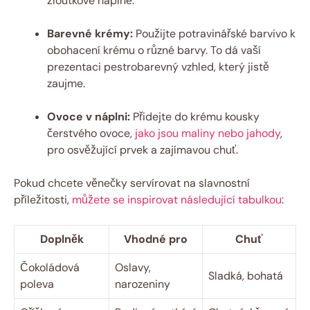
žloutkové náplně.
Barevné krémy:
Použijte potravinářské barvivo k
obohacení krému o různé barvy. To dá vaší
prezentaci pestrobarevný vzhled, který jistě
zaujme.
Ovoce v náplni:
Přidejte do krému kousky
čerstvého ovoce,
jako jsou maliny nebo jahody
,
pro osvěžující prvek a zajímavou chuť.
Pokud chcete věnečky servírovat na slavnostní
příležitosti,
můžete se inspirovat následující tabulkou
:
Doplněk
Vhodné pro
Chuť
Čokoládová
Oslavy,
Sladká, bohatá
poleva
narozeniny