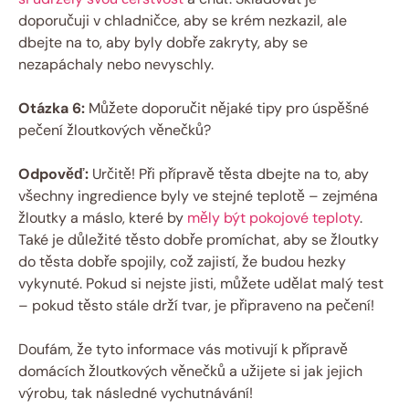
doporučuji v chladničce, aby se krém nezkazil, ale
dbejte na to, aby byly dobře zakryty, aby se
nezapáchaly nebo nevyschly.
Otázka 6:
Můžete doporučit nějaké tipy pro úspěšné
pečení žloutkových věnečků?
Odpověď:
Určitě! Při přípravě těsta dbejte na to, aby
všechny ingredience byly ve stejné teplotě – zejména
žloutky a máslo, které by
měly být pokojové teploty
.
Také je důležité těsto dobře promíchat, aby se žloutky
do těsta dobře spojily, což zajistí, že budou hezky
vykynuté. Pokud si nejste jisti, můžete udělat malý test
– pokud těsto stále drží tvar, je připraveno na pečení!
Doufám, že tyto informace vás motivují k přípravě
domácích žloutkových věnečků a užijete si jak jejich
výrobu, tak následné vychutnávání!