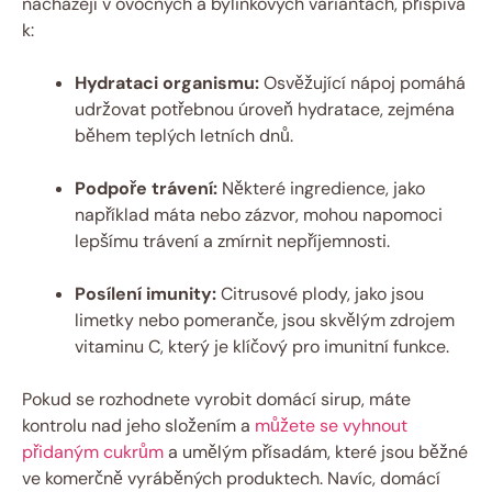
nacházejí v ovocných a bylinkových variantách, přispívá
k:
Hydrataci organismu:
Osvěžující nápoj pomáhá
udržovat potřebnou úroveň hydratace, zejména
během teplých letních dnů.
Podpoře trávení:
Některé ingredience, jako
například máta nebo zázvor, mohou napomoci
lepšímu trávení a zmírnit nepříjemnosti.
Posílení imunity:
Citrusové plody, jako jsou
limetky nebo pomeranče, jsou skvělým zdrojem
vitaminu C, který je klíčový pro imunitní funkce.
Pokud se rozhodnete vyrobit domácí sirup, máte
kontrolu nad jeho složením a
můžete se vyhnout
přidaným cukrům
a umělým přísadám, které jsou běžné
ve komerčně vyráběných produktech. Navíc, domácí