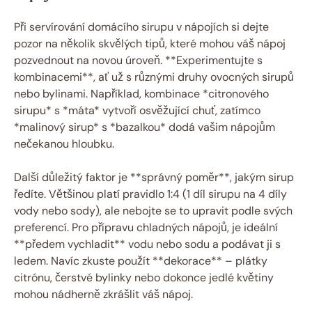
Při servírování domácího sirupu v nápojích si dejte
pozor na několik skvělých tipů, které mohou váš nápoj
pozvednout na novou úroveň. **Experimentujte s
kombinacemi**, ať už s různými druhy ovocných sirupů
nebo bylinami. Například, kombinace *citronového
sirupu* s *máta* vytvoří osvěžující chuť, zatímco
*malinový sirup* s *bazalkou* dodá vašim nápojům
nečekanou hloubku.
Další důležitý faktor je **správný poměr**, jakým sirup
ředíte. Většinou platí pravidlo 1:4 (1 díl sirupu na 4 díly
vody nebo sody), ale nebojte se to upravit podle svých
preferencí. Pro přípravu chladných nápojů, je ideální
**předem vychladit** vodu nebo sodu a podávat ji s
ledem. Navíc zkuste použít **dekorace** – plátky
citrónu, čerstvé bylinky nebo dokonce jedlé květiny
mohou nádherně zkrášlit váš nápoj.