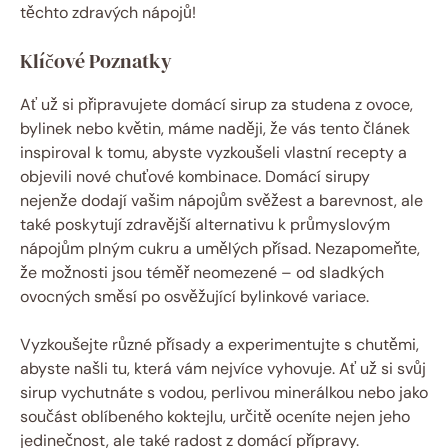
těchto zdravých nápojů!
Klíčové Poznatky
Ať už si připravujete domácí sirup za studena z ovoce,
bylinek nebo květin, máme naději, že vás tento článek
inspiroval k tomu, abyste vyzkoušeli vlastní recepty a
objevili nové chuťové kombinace. Domácí sirupy
nejenže dodají vašim nápojům svěžest a barevnost, ale
také poskytují zdravější alternativu k průmyslovým
nápojům plným cukru a umělých přísad. Nezapomeňte,
že možnosti jsou téměř neomezené – od sladkých
ovocných směsí po osvěžující bylinkové variace.
Vyzkoušejte různé přísady a experimentujte s chutěmi,
abyste našli tu, která vám nejvíce vyhovuje. Ať už si svůj
sirup vychutnáte s vodou, perlivou minerálkou nebo jako
součást oblíbeného koktejlu, určitě oceníte nejen jeho
jedinečnost, ale také radost z domácí přípravy.