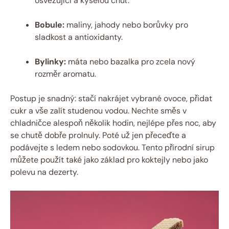
osvěžující a kyselou chuť.
Bobule:
maliny, jahody nebo borůvky pro
sladkost a antioxidanty.
Bylinky:
máta nebo bazalka pro zcela nový
rozměr aromatu.
Postup je snadný: stačí nakrájet vybrané ovoce, přidat
cukr a vše zalít studenou vodou. Nechte směs v
chladničce alespoň několik hodin, nejlépe přes noc, aby
se chutě dobře prolnuly. Poté už jen přeceďte a
podávejte s ledem nebo sodovkou. Tento přírodní sirup
můžete použít také jako základ pro koktejly nebo jako
polevu na dezerty.