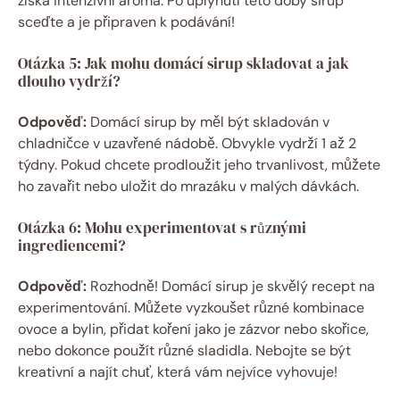
získá intenzivní aroma. Po uplynutí této doby sirup
sceďte a je připraven k podávání!
Otázka 5: Jak mohu domácí sirup skladovat a jak
dlouho vydrží?
Odpověď:
Domácí sirup by měl být skladován v
chladničce v uzavřené nádobě. Obvykle vydrží 1 až 2
týdny. Pokud chcete prodloužit jeho trvanlivost, můžete
ho zavařit nebo uložit do mrazáku v malých dávkách.
Otázka 6: Mohu experimentovat s různými
ingrediencemi?
Odpověď:
Rozhodně! Domácí sirup je skvělý recept na
experimentování. Můžete vyzkoušet různé kombinace
ovoce a bylin, přidat koření jako je zázvor nebo skořice,
nebo dokonce použít různé sladidla. Nebojte se být
kreativní a najít chuť, která vám nejvíce vyhovuje!