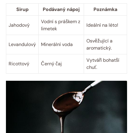
Sirup
Podávaný nápoj
Poznámka
Vodní s práškem z
Jahodový
Ideální na léto!
limetek
Osvěžující a
Levandulový
Minerální voda
aromatický.
Vytváří bohatší
Ricottový
Černý čaj
chuť.