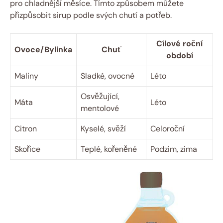
pro chladnější měsíce. Tímto způsobem můžete
přizpůsobit sirup podle svých chutí a potřeb.
Cílové roční
Ovoce/Bylinka
Chuť
období
Maliny
Sladké, ovocné
Léto
Osvěžující,
Máta
Léto
mentolové
Citron
Kyselé, svěží
Celoroční
Skořice
Teplé, kořeněné
Podzim, zima