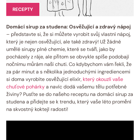
RECEPTY
Domácí sirup za studena: Osvěžující a zdravý nápoj
– představte si, že si můžete vyrobit svůj vlastní nápoj,
který je nejen osvěžující, ale také zdravý! Už žádné
umělé sirupy plné chemie, které se tváří, jako by
pocházely z ráje, ale přitom se obvykle spíše podobají
nočnímu můrám naší chuti. Co kdybychom vám řekli, že
za pár minut a s několika jednoduchými ingrediencemi
si doma vyrobíte osvěžující elixír,
který okouzlí vaše
chuťové pohárky
a navíc dodá vašemu tělu potřebné
živiny? Pusťte se do našeho receptu na domácí sirup za
studena a přidejte se k trendu, který vaše léto promění
na skvostný koktejl radosti!