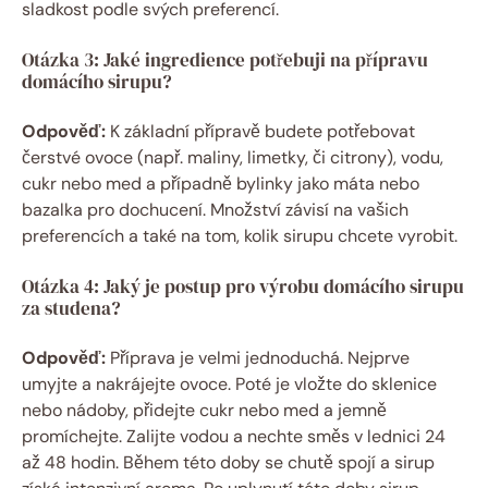
sladkost podle svých preferencí.
Otázka 3: Jaké ingredience potřebuji na přípravu
domácího sirupu?
Odpověď:
K základní přípravě budete potřebovat
čerstvé ovoce (např. maliny, limetky, či citrony), vodu,
cukr nebo med a případně bylinky jako máta nebo
bazalka pro dochucení. Množství závisí na vašich
preferencích a také na tom, kolik sirupu chcete vyrobit.
Otázka 4: Jaký je postup pro výrobu domácího sirupu
za studena?
Odpověď:
Příprava je velmi jednoduchá. Nejprve
umyjte a nakrájejte ovoce. Poté je vložte do sklenice
nebo nádoby, přidejte cukr nebo med a jemně
promíchejte. Zalijte vodou a nechte směs v lednici 24
až 48 hodin. Během této doby se chutě spojí a sirup