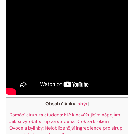
Obsah článku
[
skrýt
]
Domácí sirup za studena: Klíč k osvěžujícím nápojům
Jak si vyrobit sirup za studena: Krok za krokem
Ovoce a bylinky: Nejoblíbenější ingredience pro sirup