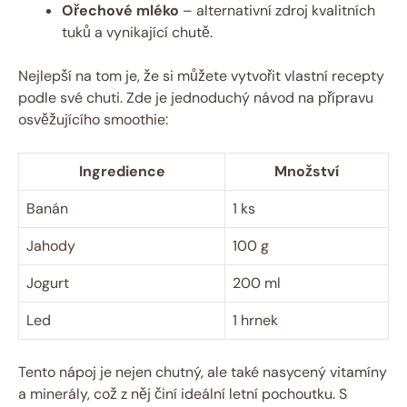
Ořechové mléko
– alternativní zdroj kvalitních
tuků a vynikající chutě.
Nejlepší na tom je, že si můžete vytvořit vlastní recepty
podle své chuti. Zde je jednoduchý návod na přípravu
osvěžujícího smoothie:
Ingredience
Množství
Banán
1 ks
Jahody
100 g
Jogurt
200 ml
Led
1 hrnek
Tento nápoj je nejen chutný, ale také nasycený vitamíny
a minerály, což z něj činí ideální letní pochoutku. S