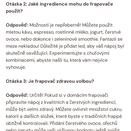
Otázka 2: Jaké ingredience mohu do frapovače
použít?
Odpověď:
Možností je nepřeberně! Můžete použít
mletou kávu, espresso, rostlinné mléko, jogurt, čerstvé
ovoce, nebo dokonce i zeleninové smoothie. Fantazii se
meze nekladou! Důležité je přidat led, aby váš nápoj byl
skutečně osvěžující. Experimentujte s chuťovými
kombinacemi, abyste našli tu, která vám nejvíce
vyhovuje.
Otázka 3: Je frapovač zdravou volbou?
Odpověď:
Určitě! Pokud si v domácím frapovači
připravíte nápoj z kvalitních a čerstvých ingrediencí,
může být velmi zdravý. Můžete ovlivnit množství cukru,
kalorií a dalších složek, které byste v tradičních frappé
obtížně kontrolovali. Přidání čerstvého ovoce, ořechů
nebo jogurtu může vaši výživnou hodnotu ještě zvýšit.