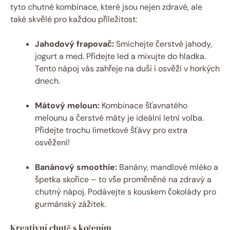
tyto chutné kombinace, které jsou nejen zdravé, ale
také skvělé pro každou příležitost:
Jahodový frapovač:
Smíchejte čerstvé jahody,
jogurt a med. Přidejte led a mixujte do hladka.
Tento nápoj vás zahřeje na duši i osvěží v horkých
dnech.
Mátový meloun:
Kombinace šťavnatého
melounu a čerstvé máty je ideální letní volba.
Přidejte trochu limetkové šťávy pro extra
osvěžení!
Banánový smoothie:
Banány, mandlové mléko a
špetka skořice – to vše proměněné na zdravý a
chutný nápoj. Podávejte s kouskem čokolády pro
gurmánský zážitek.
Kreativní chutě s kořením