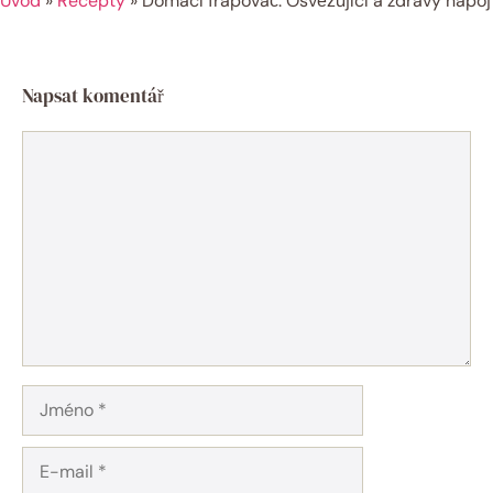
Úvod
»
Recepty
»
Domácí frapovač: Osvěžující a zdravý nápoj
Napsat komentář
Komentář
Jméno
E-
mail