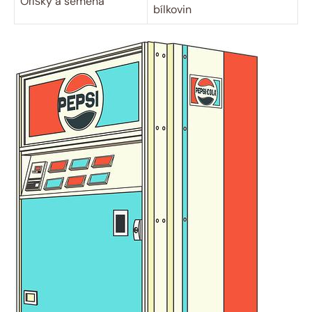
Oříšky a semena
bílkovin