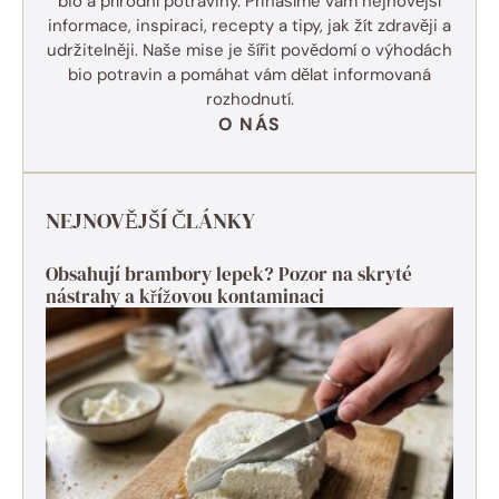
bio a přírodní potraviny. Přinášíme vám nejnovější
informace, inspiraci, recepty a tipy, jak žít zdravěji a
udržitelněji. Naše mise je šířit povědomí o výhodách
bio potravin a pomáhat vám dělat informovaná
rozhodnutí.
O NÁS
NEJNOVĚJŠÍ ČLÁNKY
Obsahují brambory lepek? Pozor na skryté
nástrahy a křížovou kontaminaci