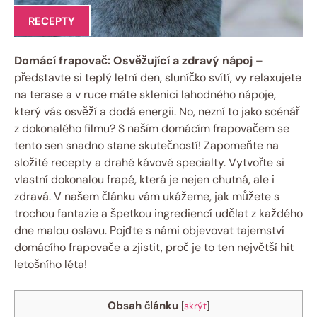
RECEPTY
Domácí frapovač: Osvěžující a zdravý nápoj
–
představte si teplý letní den, sluníčko svítí, vy relaxujete
na terase a v ruce máte sklenici lahodného nápoje,
který vás osvěží a dodá energii. No, nezní to jako scénář
z dokonalého filmu? S naším domácím frapovačem se
tento sen snadno stane skutečností! Zapomeňte na
složité recepty a drahé kávové specialty. Vytvořte si
vlastní dokonalou frapé, která je nejen chutná, ale i
zdravá. V našem článku vám ukážeme, jak můžete s
trochou fantazie a špetkou ingrediencí udělat z každého
dne malou oslavu. Pojďte s námi objevovat tajemství
domácího frapovače a zjistit, proč je to ten největší hit
letošního léta!
Obsah článku
[
skrýt
]