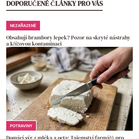
DOPORUČENÉ ČLÁNKY PRO VÁS
NEZAŘAZENÉ
Obsahují brambory lepek? Pozor na skryté nástrahy
a křížovou kontaminaci
POTRAVINY
Domácí sýr z mléka a octa: Tajemství farmářů pro