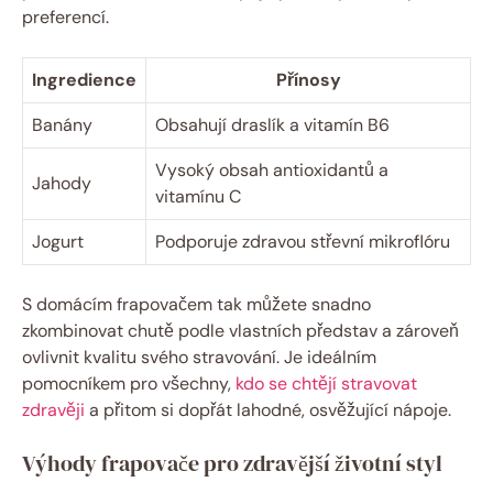
preferencí.
Ingredience
Přínosy
Banány
Obsahují draslík a vitamín B6
Vysoký obsah antioxidantů a
Jahody
vitamínu C
Jogurt
Podporuje zdravou střevní mikroflóru
S domácím frapovačem tak můžete snadno
zkombinovat chutě podle vlastních představ a zároveň
ovlivnit kvalitu svého stravování. Je ideálním
pomocníkem pro všechny,
kdo se chtějí stravovat
zdravěji
a přitom si dopřát lahodné, osvěžující nápoje.
Výhody frapovače pro zdravější životní styl