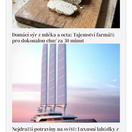
Domácí sýr z mléka a octa: Tajemství farmářů
pro dokonalou chuť za 30 minut
Nejdražší potraviny na světě: Luxusní lahůdky z