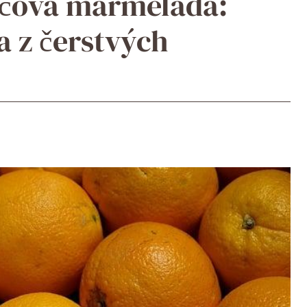
čová marmeláda:
 z čerstvých