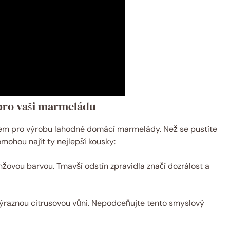
pro vaši marmeládu
em pro výrobu lahodné domácí marmelády. Než se pustíte
omohou najít ty nejlepší kousky:
žovou barvou. Tmavší odstín zpravidla značí dozrálost a
ýraznou citrusovou vůni. Nepodceňujte tento smyslový