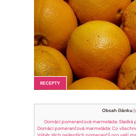
RECEPTY
Obsah článku
[
Domácí pomerančová marmeláda: Sladká p
Domácí pomerančová marmeláda: Co všechn
Výběr těch nejlepších pomerančů pro vaši m