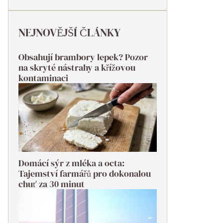
NEJNOVĚJŠÍ ČLÁNKY
Obsahují brambory lepek? Pozor
na skryté nástrahy a křížovou
kontaminaci
Domácí sýr z mléka a octa:
Tajemství farmářů pro dokonalou
chuť za 30 minut