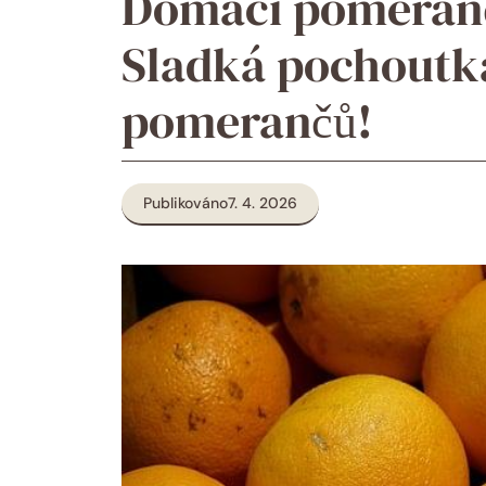
Domácí pomeran
Sladká pochoutka
pomerančů!
Publikováno
7. 4. 2026