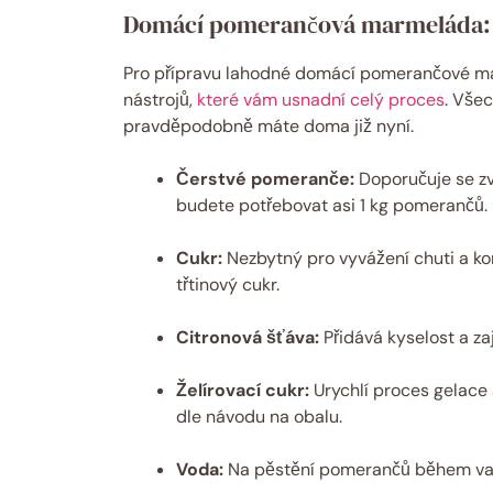
Domácí pomerančová marmeláda: 
Pro přípravu lahodné domácí pomerančové ma
nástrojů,
které vám usnadní celý proces
. Všec
pravděpodobně máte doma již nyní.
Čerstvé pomeranče:
Doporučuje se zv
budete potřebovat asi 1 kg pomerančů.
Cukr:
Nezbytný pro vyvážení chuti a kon
třtinový cukr.
Citronová šťáva:
Přidává kyselost a zaj
Želírovací cukr:
Urychlí proces gelace 
dle návodu na obalu.
Voda:
Na pěstění pomerančů během vař