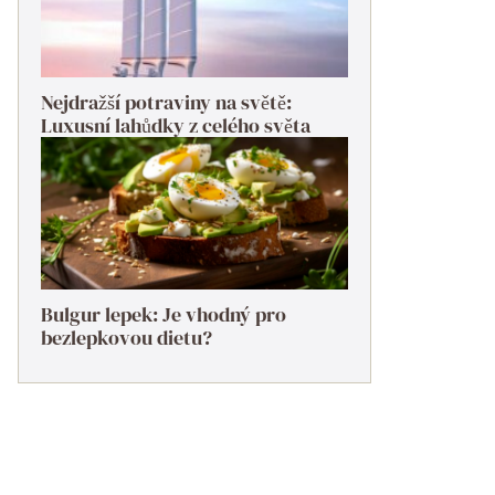
Nejdražší potraviny na světě:
Luxusní lahůdky z celého světa
Bulgur lepek: Je vhodný pro
bezlepkovou dietu?