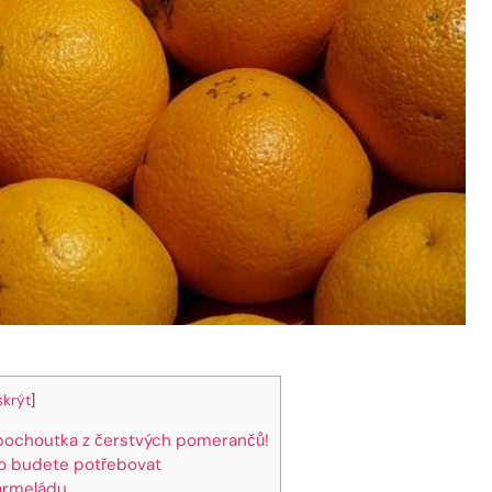
skrýt
]
ochoutka z čerstvých pomerančů!
o budete potřebovat
armeládu