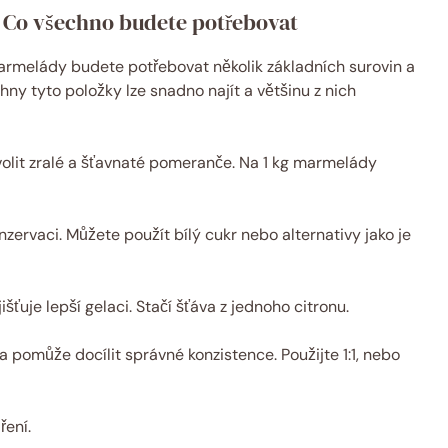
Co všechno budete potřebovat
rmelády budete potřebovat několik základních surovin a
hny tyto položky lze snadno najít a většinu z nich
olit zralé a šťavnaté pomeranče. Na 1 kg marmelády
zervaci. Můžete použít bílý cukr nebo alternativy jako je
išťuje lepší gelaci. Stačí šťáva z jednoho citronu.
a pomůže docílit správné konzistence. Použijte 1:1, nebo
ení.