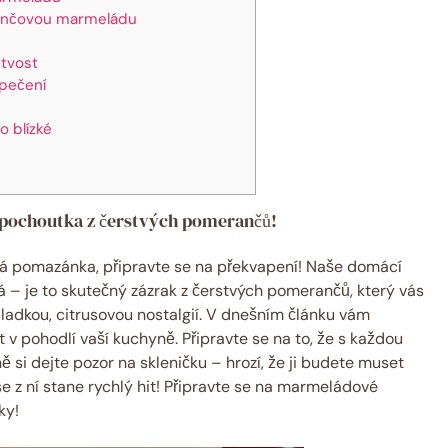
rančovou marmeládu
tvost
pečení
 blízké
pochoutka z čerstvých pomerančů!
ná pomazánka, připravte se na překvapení! Naše domácí
– je to skutečný zázrak z čerstvých pomerančů, který vás
ladkou, citrusovou nostalgií. V dnešním článku vám
 v pohodlí vaší kuchyně. Připravte se na to, že s každou
ně si dejte pozor na skleničku – hrozí, že ji budete muset
e z ní stane rychlý hit! Připravte se na marmeládové
ky!