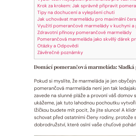
Krok za krokem: Jak správně připravit pome
Tipy na dochucení a vylepšení chuti
Jak uchovávat marmeládu pro maximální čers
Využití pomerančové marmelády v kuchyni a 
Zdravotní přínosy pomerančové marmelády
Pomerančová marmeláda jako skvělý dárek pro
Otázky a Odpovědi
Závěrečné poznámky
Domácí pomerančová marmeláda: Sladká 
Pokud si myslíte, že marmeláda je jen obyčej
pomerančová marmeláda není jen tak ledajaká 
zavede na slunné pláže a provoní váš domov s
ukážeme, jak tuto lahodnou pochoutku vytvořit
lžičkou budete mít pocit, že jíte slunce! A klid
schovat před ostatními členy rodiny, protože s
dobrodružství, které oslní vaše chuťové pohár