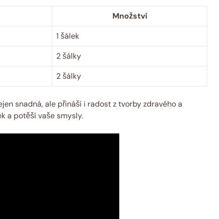
Množství
1 šálek
2 šálky
2 šálky
en snadná, ale přináší i radost z tvorby zdravého a
ek a potěší vaše smysly.