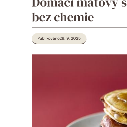
Domácí mátový si
bez chemie
Publikováno
28. 9. 2025