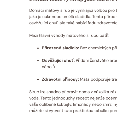
Domácí mátový sirup je vynikající volbou pro t
jako je cukr nebo umělá sladidla. Tento pří
osvěžující chuť, ale také nabízí řadu zdravotn
Mezi hlavní výhody mátového sirupu patří:
Přirozené sladidlo:
Bez chemických pří
Osvěžující chuť:
Přidání čerstvého aro
nápojů.
Zdravotní přínosy:
Máta podporuje tráv
Sirup lze snadno připravit doma z několika zák
voda. Tento jednoduchý recept nejenže ocenít
vaše oblíbené koktejly, limonády nebo zmrzliny
můžete si vytvořit tuto praktickou tabulku porc