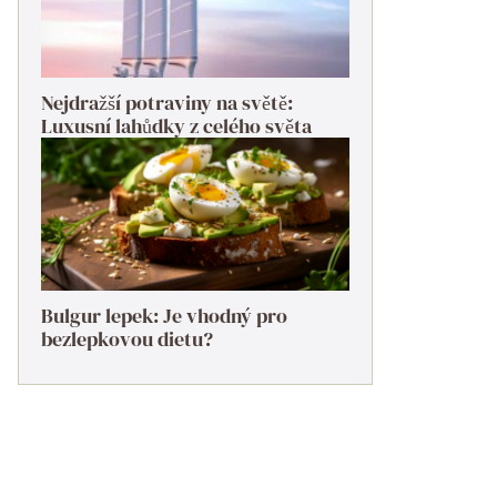
Nejdražší potraviny na světě:
Luxusní lahůdky z celého světa
Bulgur lepek: Je vhodný pro
bezlepkovou dietu?