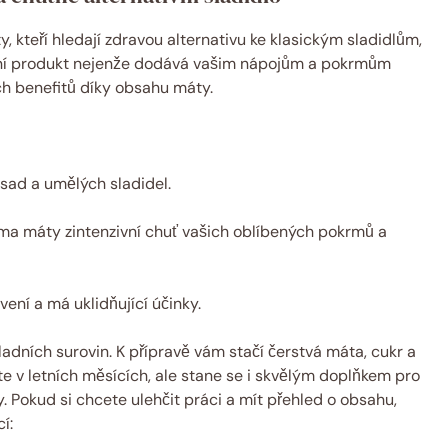
y, kteří hledají zdravou alternativu ke klasickým sladidlům,
rodní produkt nejenže dodává vašim nápojům a pokrmům
ích benefitů díky obsahu máty.
sad a umělých sladidel.
ma máty zintenzivní chuť vašich oblíbených pokrmů a
ení a má uklidňující účinky.
ladních surovin. K přípravě vám stačí čerstvá máta, cukr a
e v letních měsících, ale stane se i skvělým doplňkem pro
. Pokud si chcete ulehčit práci a mít přehled o obsahu,
í: