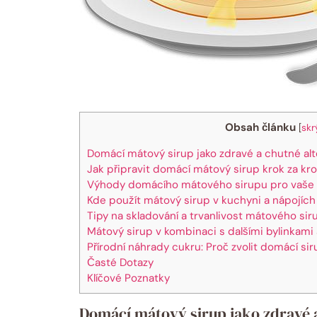
Obsah článku
[
skr
Domácí mátový sirup jako zdravé a chutné alte
Jak připravit domácí mátový sirup krok za k
Výhody domácího mátového sirupu pro vaše 
Kde použít mátový sirup v kuchyni a nápojích
Tipy na skladování a trvanlivost mátového sir
Mátový sirup v kombinaci s dalšími bylinkam
Přírodní náhrady cukru: Proč zvolit domácí si
Časté Dotazy
Klíčové Poznatky
Domácí mátový sirup jako zdravé a