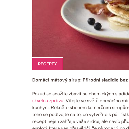
RECEPTY
Domácí mátový sirup: Přírodní sladidlo be
Pokud se snažíte zbavit se chemických sladide
skvělou zprávu
! Vítejte ve světě domácího má
kuchyni. Řekněte sbohem komerčním sirupům, k
toho se podívejte na to, co vytvoříte s pár l
recept nejen zahřeje vaše srdce, ale navíc př
explozi, která vás přesvědčí, že příroda ví, co d