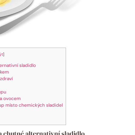
ýt
]
rnativní sladidlo
rokem
zdraví
upu
i a ovocem
rup místo chemických sladidel
 chutné alternativní sladidlo