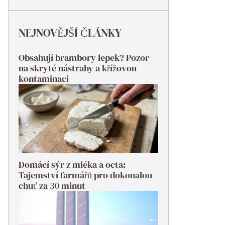
NEJNOVĚJŠÍ ČLÁNKY
Obsahují brambory lepek? Pozor
na skryté nástrahy a křížovou
kontaminaci
Domácí sýr z mléka a octa:
Tajemství farmářů pro dokonalou
chuť za 30 minut