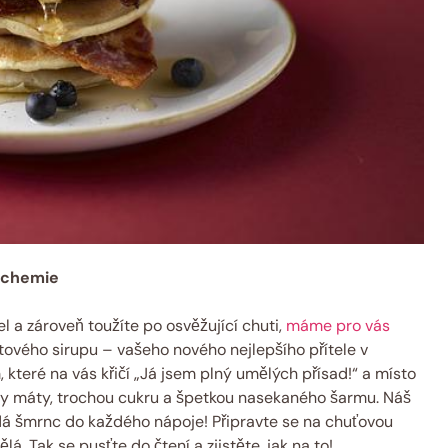
z chemie
l a zároveň toužíte po osvěžující chuti,
máme pro vás
tového sirupu – vašeho nového nejlepšího přítele v
teré na vás křičí „Já jsem plný umělých přísad!“ a místo
ístky máty, trochou cukru a špetkou nasekaného šarmu. Náš
idá šmrnc do každého nápoje! Připravte se na chuťovou
ělá. Tak se pusťte do čtení a zjistěte, jak na to!