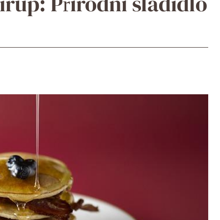
rup: Přírodní sladidlo