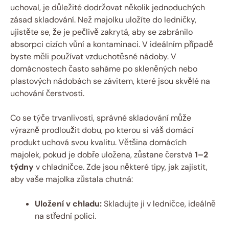
uchoval, je důležité dodržovat několik jednoduchých
zásad skladování. Než majolku uložíte do ledničky,
ujistěte se, že je pečlivě zakrytá, aby se zabránilo
absorpci cizích vůní a kontaminaci. V ideálním případě
byste měli používat vzduchotěsné nádoby. V
domácnostech často saháme po skleněných nebo
plastových nádobách se závitem, které jsou skvělé na
uchování čerstvosti.
Co se týče trvanlivosti, správné skladování může
výrazně prodloužit dobu, po kterou si váš domácí
produkt uchová svou kvalitu. Většina domácích
majolek, pokud je dobře uložena, zůstane čerstvá
1–2
týdny
v chladničce. Zde jsou některé tipy, jak zajistit,
aby vaše majolka zůstala chutná:
Uložení v chladu:
Skladujte ji v ledničce, ideálně
na střední polici.