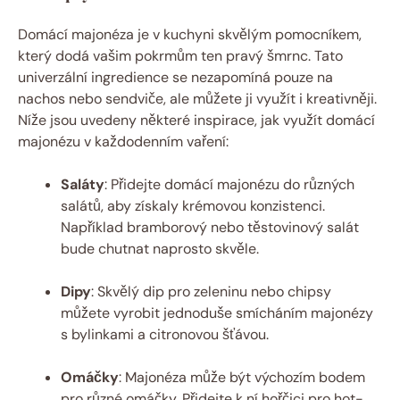
Domácí majonéza je v kuchyni skvělým pomocníkem,
který dodá vašim pokrmům ten pravý šmrnc. Tato
univerzální ingredience se nezapomíná pouze na
nachos nebo sendviče, ale můžete ji využít i kreativněji.
Níže jsou uvedeny některé inspirace, jak využít domácí
majonézu v každodenním vaření:
Saláty
: Přidejte domácí majonézu do různých
salátů, aby získaly krémovou konzistenci.
Například bramborový nebo těstovinový salát
bude chutnat naprosto skvěle.
Dipy
: Skvělý dip pro zeleninu nebo chipsy
můžete vyrobit jednoduše smícháním majonézy
s bylinkami a citronovou šťávou.
Omáčky
: Majonéza může být výchozím bodem
pro různé omáčky. Přidejte k ní hořčici pro hot-