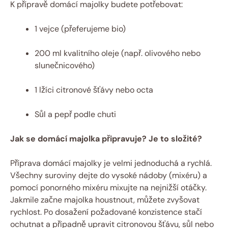
K přípravě domácí majolky budete potřebovat:
1 vejce (přeferujeme bio)
200 ml kvalitního oleje (např. olivového nebo
slunečnicového)
1 lžíci citronové šťávy nebo octa
Sůl a pepř podle chuti
Jak se domácí majolka připravuje? Je to složité?
Příprava domácí majolky je velmi jednoduchá a rychlá.
Všechny suroviny dejte do vysoké nádoby (mixéru) a
pomocí ponorného mixéru mixujte na nejnižší otáčky.
Jakmile začne majolka houstnout, můžete zvyšovat
rychlost. Po dosažení požadované konzistence stačí
ochutnat a případně upravit citronovou šťávu, sůl nebo