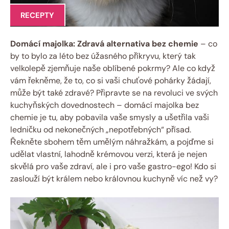
RECEPTY
Domácí majolka: Zdravá alternativa bez chemie
– co
by to bylo za léto bez úžasného příkryvu, který tak
velkolepě zjemňuje naše oblíbené pokrmy? Ale co když
vám řekněme, že to, co si vaši chuťové pohárky žádají,
může být také zdravé? Připravte se na revoluci ve svých
kuchyňských dovednostech – domácí majolka bez
chemie je tu, aby pobavila vaše smysly a ušetřila vaši
ledničku od nekonečných „nepotřebných“ přísad.
Řekněte sbohem těm umělým náhražkám, a pojďme si
udělat vlastní, lahodně krémovou verzi, která je nejen
skvělá pro vaše zdraví, ale i pro vaše gastro-ego! Kdo si
zaslouží být králem nebo královnou kuchyně víc než vy?