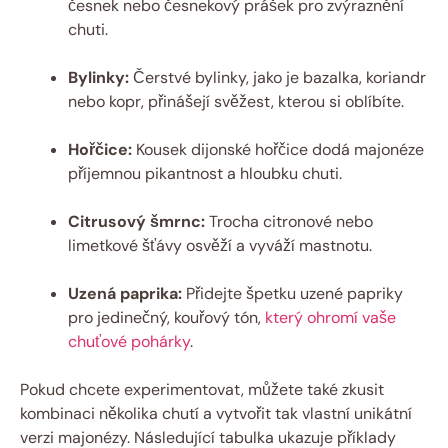
česnek nebo česnekový prášek pro zvýraznění
chuti.
Bylinky:
Čerstvé bylinky, jako je bazalka, koriandr
nebo kopr, přinášejí svěžest, kterou si oblíbíte.
Hořčice:
Kousek dijonské hořčice dodá majonéze
příjemnou pikantnost a hloubku chuti.
Citrusový šmrnc:
Trocha citronové nebo
limetkové šťávy osvěží a vyváží mastnotu.
Uzená paprika:
Přidejte špetku uzené papriky
pro jedinečný, kouřový tón,
který ohromí vaše
chuťové pohárky
.
Pokud chcete experimentovat, můžete také zkusit
kombinaci několika chutí a vytvořit tak vlastní unikátní
verzi majonézy. Následující tabulka ukazuje příklady