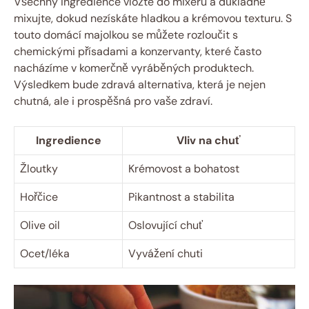
Všechny ingredience vložte do mixéru a důkladně
mixujte, dokud nezískáte hladkou a krémovou texturu. S
touto domácí majolkou se můžete rozloučit s
chemickými přísadami a konzervanty, které často
nacházíme v komerčně vyráběných produktech.
Výsledkem bude zdravá alternativa, která je nejen
chutná, ale i prospěšná pro vaše zdraví.
Ingredience
Vliv na chuť
Žloutky
Krémovost a bohatost
Hořčice
Pikantnost a stabilita
Olive oil
Oslovující chuť
Ocet/léka
Vyvážení chuti