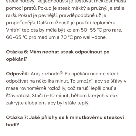
steak hotový. Nejjednodušší je testovat měkkost masa
pomocí prstů. Pokud je steak měkký a pružný, je stále
rarší. Pokud je pevnější, pravděpodobně už je
propečenější. Další možností je použití teploměru.
Vnitřní teplota by měla být kolem 50-55 °C pro rare,
60-65 °C pro medium a 70 °C pro well-done.
Otázka 6: Mám nechat steak odpočinout po
opékání?
Odpověď:
Ano, rozhodně! Po opékání nechte steak
odpočívat na několika minut. To umožní, aby se šťávy v
mase rovnoměrně rozložily, což zaručí lepší chuť a
šťavnatost. Stačí 5-10 minut, během kterých steak
zakryjte alobalem, aby byl stále teplý.
Otázka 7: Jaké přílohy se k minutkovému steakovi
hodí?