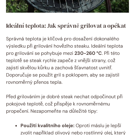
Ideální teplota: Jak správně grilovat a opékat
Správná teplota je klíčová pro dosažení dokonalého
výsledku při grilování hovězího steaku. Ideální teplota
pro grilování se pohybuje mezi
230-260 °C
. Při této
teplotě se steak rychle zapeče z vnější strany, což
zajistí skvělou kůrku a zachová šťavnatost uvnitř.
Doporučuje se použít gril s poklopem, aby se zajistil
rovnoměrný přenos tepla.
Před grilováním je dobré steak nechat odpočinout při
pokojové teplotě, což přispěje k rovnoměrnému
propečení. Nezapomeňte na důležité tipy:
Použití kvalitního oleje:
Oproti máslu je lepší
zvolit například olivový nebo rostlinný olej, který