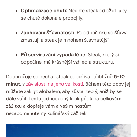
Optimalizace chuti:
Nechte steak odležet, aby
se chutě dokonale propojily.
Zachování šťavnatosti:
Po odpočinku se šťávy
zmasťují a steak je mnohem šťavnatější.
Při servírování vypadá lépe:
Steak, který si
odpočine, má krásnější vzhled a strukturu.
Doporučuje se nechat steak odpočívat přibližně
5-10
minut
, v
závislosti na jeho velikosti
. Během této doby jej
můžete zakrýt alobalem, aby zůstal teplý, aniž by se
dále vařil. Tento jednoduchý krok přidá na celkovém
zážitku a dopřeje vám a vašim hostům
nezapomenutelný kulinářský zážitek.