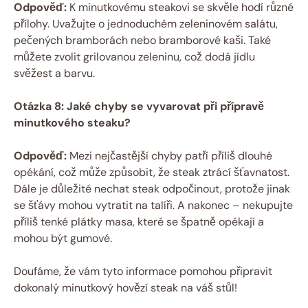
Odpověď:
K minutkovému steakovi se skvěle hodí různé
přílohy. Uvažujte o jednoduchém zeleninovém salátu,
pečených bramborách nebo bramborové kaši. Také
můžete zvolit grilovanou zeleninu, což dodá jídlu
svěžest a barvu.
Otázka 8: Jaké chyby se vyvarovat při přípravě
minutkového steaku?
Odpověď:
Mezi nejčastější chyby patří příliš dlouhé
opékání, což může způsobit, že steak ztrácí šťavnatost.
Dále je důležité nechat steak odpočinout, protože jinak
se šťávy mohou vytratit na talíři. A nakonec – nekupujte
příliš tenké plátky masa, které se špatně opékají a
mohou být gumové.
Doufáme, že vám tyto informace pomohou připravit
dokonalý minutkový hovězí steak na váš stůl!