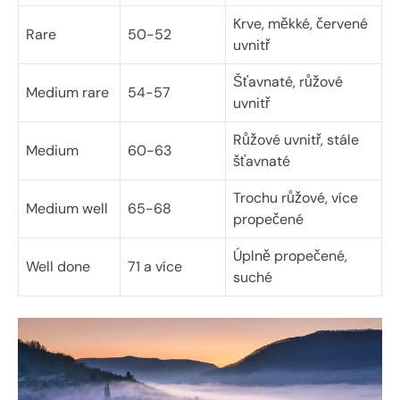
Krve, měkké, červené
Rare
50-52
uvnitř
Šťavnaté, růžové
Medium rare
54-57
uvnitř
Růžové uvnitř, stále
Medium
60-63
šťavnaté
Trochu růžové, více
Medium well
65-68
propečené
Úplně propečené,
Well done
71 a více
suché