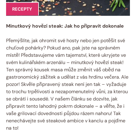
RECEPTY
Minutkový hovězí steak: Jak ho připravit dokonale
Přemýšlíte, jak ohromit své hosty nebo jen potěšit své
chuťové pohárky? Pokud ano, pak jste na správném
místě! Představujeme vám tajemství, které ukryjete ve
svém kulinářském arzenálu – minutkový hovězí steak!
Ten správný kousek masa může změnit váš oběd na
gastronomický zážitek a udělat z vás hrdinu večera. Ale
pozor! Skvěle připravený steak není jen tak – vyžaduje
to trochu trpělivosti a nezapomenutelný vůni, za kterou
se obrátí i sousedé. V našem článku se dozvíte, jak
připravit tento lahodný pokrm dokonale – a věřte, že i
vaše grilovací dovednosti půjdou rázem nahoru! Tak
nenechávejte své steakové ambice v kanclu a pojďme
na to!