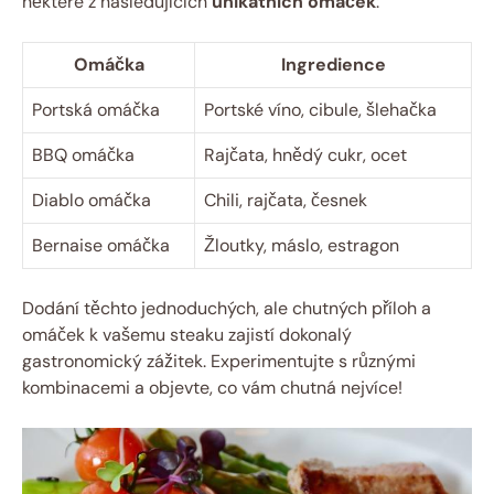
některé z následujících
unikátních omáček
:
Omáčka
Ingredience
Portská omáčka
Portské víno, cibule, šlehačka
BBQ omáčka
Rajčata, hnědý cukr, ocet
Diablo omáčka
Chili, rajčata, česnek
Bernaise omáčka
Žloutky, máslo, estragon
Dodání těchto jednoduchých, ale chutných příloh a
omáček k vašemu steaku zajistí dokonalý
gastronomický zážitek. Experimentujte s různými
kombinacemi a objevte, co vám chutná nejvíce!