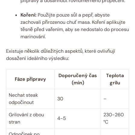
přípravy a dosáhnout rovnoměrného propečení.
Koření:
Použijte pouze sůl a pepř, abyste
zachovali přirozenou chuť masa. Koření aplikujte
těsně před vařením, aby se nedostalo do procesu
marinování.
Existuje několik důležitých aspektů, které ovlivňují
dosažení ideálního výsledku:
Doporučený čas
Teplota
Fáze přípravy
(min)
grilu
Nechat steak
30
–
odpočinout
Grilování z obou
230-260
4-5
stran
°C
Odpočinek po