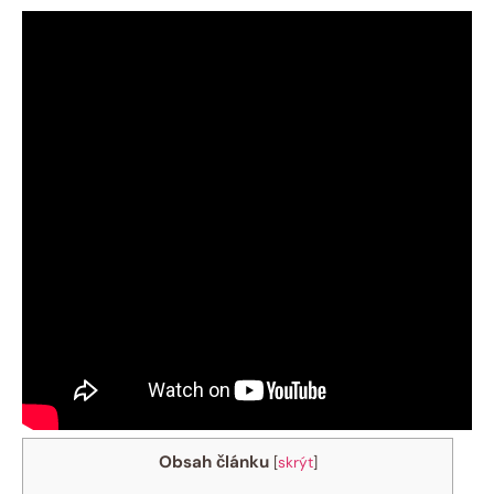
Obsah článku
[
skrýt
]