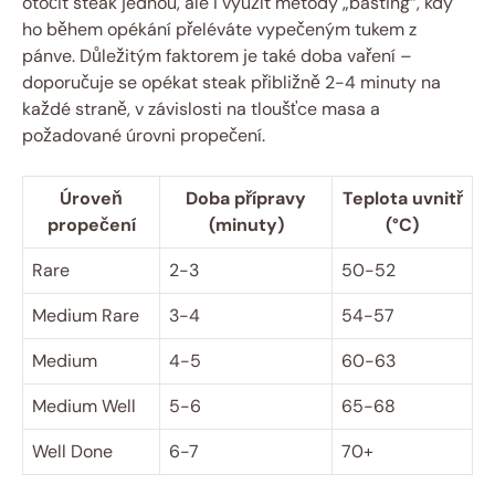
otočit steak jednou, ale i využít metody „basting“, kdy
ho během opékání přeléváte vypečeným tukem z
pánve. Důležitým faktorem je také doba vaření –
doporučuje se opékat steak přibližně 2-4 minuty na
každé straně, v závislosti na tloušťce masa a
požadované úrovni propečení.
Úroveň
Doba přípravy
Teplota uvnitř
propečení
(minuty)
(°C)
Rare
2-3
50-52
Medium Rare
3-4
54-57
Medium
4-5
60-63
Medium Well
5-6
65-68
Well Done
6-7
70+