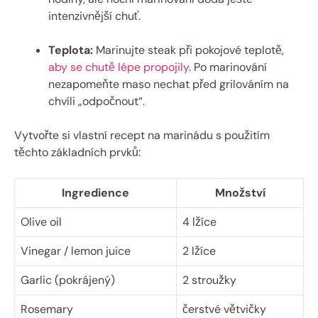
intenzivnější chuť.
Teplota:
Marinujte steak při pokojové teplotě,
aby se chutě lépe propojily
. Po marinování
nezapomeňte maso nechat před grilováním na
chvíli „odpočnout“.
Vytvořte si vlastní recept na marinádu s použitím
těchto základních prvků:
Ingredience
Množství
Olive oil
4 lžíce
Vinegar / lemon juice
2 lžíce
Garlic (pokrájený)
2 stroužky
Rosemary
čerstvé větvičky