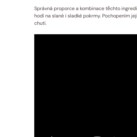
Správná proporce a kombinace těchto ingredien
hodí na slané i sladké pokrmy. Pochopením jeji
chuti.