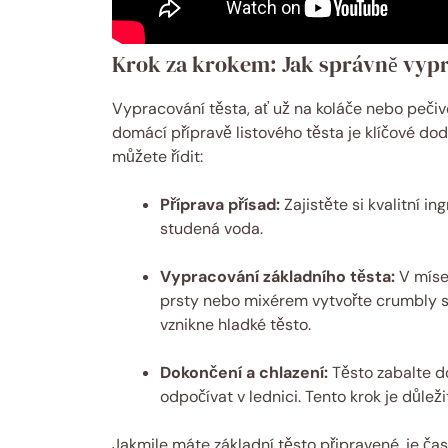
Krok za krokem: Jak správně vypr
Vypracování těsta, ať už na koláče nebo pečivo
domácí přípravě listového těsta je klíčové dod
můžete řídit:
Příprava přísad:
Zajistěte si kvalitní i
studená voda.
Vypracování základního těsta:
V míse 
prsty nebo mixérem vytvořte crumbly s
vznikne hladké těsto.
Dokončení a chlazení:
Těsto zabalte d
odpočívat v lednici. Tento krok je důlež
Jakmile máte základní těsto připravené, je ča