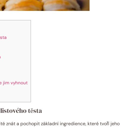
ěsta
a
se jim vyhnout
listového těsta
té znát a pochopit základní ingredience, které tvoří jeho