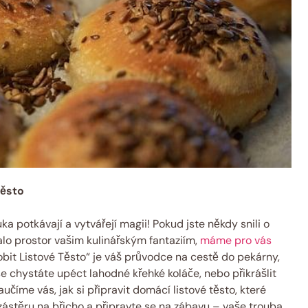
Těsto
ka potkávají a vytvářejí magii! Pokud jste někdy snili o
lo prostor vašim kulinářským fantaziím,
máme pro vás
robit Listové Těsto“ je váš průvodce na cestě do pekárny,
se chystáte upéct lahodné křehké koláče, nebo přikrášlit
íme vás, jak si připravit domácí listové těsto, které
i zástěru na břicho a připravte se na zábavu – vaše trouba