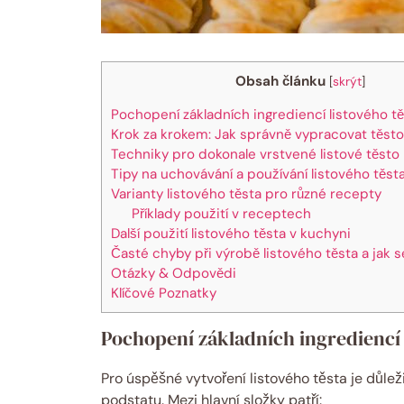
Obsah článku
[
skrýt
]
Pochopení základních ingrediencí listového t
Krok za krokem: Jak správně vypracovat těsto
Techniky pro dokonale vrstvené listové těsto
Tipy na uchovávání a používání listového těst
Varianty listového těsta pro různé recepty
Příklady použití v receptech
Další použití listového těsta v kuchyni
Časté chyby při výrobě listového těsta a jak 
Otázky & Odpovědi
Klíčové Poznatky
Pochopení základních ingrediencí 
Pro úspěšné vytvoření listového těsta je důleži
podstatu. Mezi hlavní složky patří: