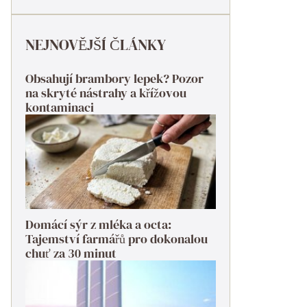
NEJNOVĚJŠÍ ČLÁNKY
Obsahují brambory lepek? Pozor
na skryté nástrahy a křížovou
kontaminaci
Domácí sýr z mléka a octa:
Tajemství farmářů pro dokonalou
chuť za 30 minut