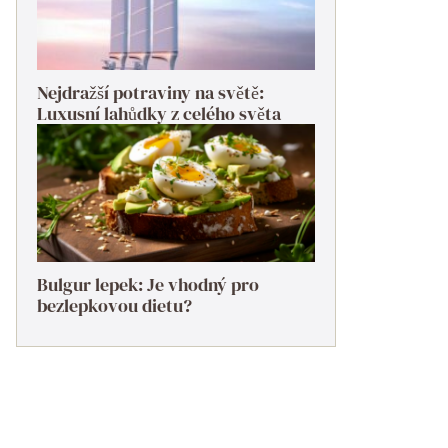
Nejdražší potraviny na světě:
Luxusní lahůdky z celého světa
Bulgur lepek: Je vhodný pro
bezlepkovou dietu?