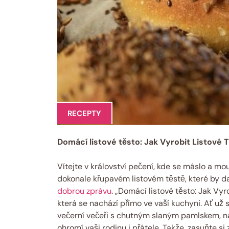
RECEPTY
Domácí listové těsto: Jak Vyrobit Listové 
Vítejte v království pečení, kde se máslo a mou
dokonale křupavém listovém těstě, které by da
dobrou zprávu
. „Domácí listové těsto: Jak Vy
která se nachází přímo ve vaší kuchyni. Ať už 
večerní večeři s chutným slaným pamlskem, nauč
ohromí vaši rodinu i přátele. Takže, zasuňte s