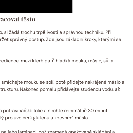
acovat těsto
, si žádá trochu trpělivosti a správnou techniku. Při
ržet správný postup. Zde jsou základní kroky, kterými se
ngredience, mezi které patří hladká mouka, máslo, sůl a
smíchejte mouku se solí, poté přidejte nakrájené máslo a
trukturu. Nakonec pomalu přidávejte studenou vodu, až
o potravinářské folie a nechte minimálně 30 minut
itý pro uvolnění glutenu a zpevnění másla.
s na jeho laminaci, což znamená opakované skládání a