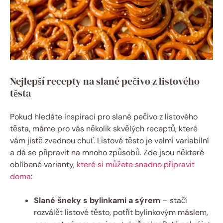
Nejlepší recepty na slané pečivo z listového
těsta
Pokud hledáte inspiraci pro slané pečivo z listového
těsta, máme pro vás několik skvělých receptů, které
vám jistě zvednou chuť. Listové těsto je velmi variabilní
a dá se připravit na mnoho způsobů. Zde jsou některé
oblíbené varianty,
které si můžete snadno připravit
doma
:
Slané šneky s bylinkami a sýrem
– stačí
rozválět listové těsto, potřít bylinkovým máslem,