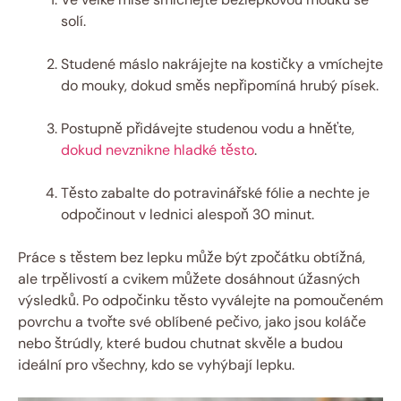
solí.
Studené máslo nakrájejte na kostičky a vmíchejte
do mouky, dokud směs nepřipomíná hrubý písek.
Postupně přidávejte studenou vodu a hněťte,
dokud nevznikne hladké těsto
.
Těsto zabalte do potravinářské fólie a nechte je
odpočinout v lednici alespoň 30 minut.
Práce s těstem bez lepku může být zpočátku obtížná,
ale trpělivostí a cvikem můžete dosáhnout úžasných
výsledků. Po odpočinku těsto vyválejte na pomoučeném
povrchu a tvořte své oblíbené pečivo, jako jsou koláče
nebo štrúdly, které budou chutnat skvěle a budou
ideální pro všechny, kdo se vyhýbají lepku.