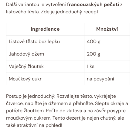
Další variantou je vytvoření
francouzských pečetí
z
listového těsta. Zde je jednoduchý recept:
Ingredience
Množství
Listové těsto bez lepku
400 g
Jahodový džem
200 g
Vaječný žloutek
1 ks
Moučkový cukr
na posypání
Postup je jednoduchý: Rozválejte těsto, vykrájejte
čtverce, naplňte je džemem a přehněte. Slepte okraje a
potřete žloutkem. Pečte do zlatova a na závěr posypte
moučkovým cukrem. Tento dezert je nejen chutný, ale
také atraktivní na pohled!