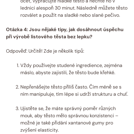
ocet, vypracujte hladké těsto a nechte ho v
lednici alespoň 30 minut. Následně můžete těsto
rozválet a použít na sladké nebo slané pečivo.
Otázka 4: Jsou nějaké tipy, jak dosáhnout úspěchu
při výrobě listového těsta bez lepku?
Odpověď: Určitě! Zde je několik tipů:
Vždy používejte studené ingredience, zejména
máslo, abyste zajistili, že těsto bude křehké.
Nepřenášejte těsto příliš často. Čím méně se s
ním manipuluje, tím lépe si udrží strukturu a chuť.
Ujistěte se, že máte správný poměr různých
mouk, aby těsto mělo správnou konzistenci –
možné je také přidání xantanové gumy pro
zvýšení elasticity.