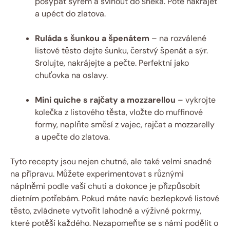
posypat sýrem a svinout do šneka. Poté nakrájet
a upéct do zlatova.
Ruláda s šunkou a špenátem
– na rozválené
listové těsto dejte šunku, čerstvý špenát a sýr.
Srolujte, nakrájejte a pečte. Perfektní jako
chuťovka na oslavy.
Mini quiche s rajčaty a mozzarellou
– vykrojte
kolečka z listového těsta, vložte do muffinové
formy, naplňte směsí z vajec, rajčat a mozzarelly
a upečte do zlatova.
Tyto recepty jsou nejen chutné, ale také velmi snadné
na přípravu. Můžete experimentovat s různými
náplněmi podle vaší chuti a dokonce je přizpůsobit
dietním potřebám. Pokud máte navíc bezlepkové listové
těsto, zvládnete vytvořit lahodné a výživné pokrmy,
které potěší každého. Nezapomeňte se s námi podělit o