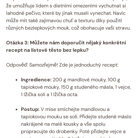
že umožňuje lidem s dietními omezeními vychutnat si
lahodné pečivo, které by jinak museli vynechat. Navíc
může mít také zajímavou chuť a texturu díky použití
různých bezlepkových mouk, což obohacuje vaši stravu.
Otázka 3: Můžete nám doporučit nějaký konkrétní
recept na listové těsto bez lepku?
Odpověď: Samozřejmě! Zde je jednoduchý recept:
Ingredience:
200 g mandlové mouky, 100 g
tapiokové mouky, 150 g studeného másla, 1 vejce,
1 lžička soli a 1 lžička octa.
Postup:
V míse smíchejte mandlovou a
tapiokovou mouku se solí. Přidejte studené máslo
nakrájené na malé kousky a vše spolu
propracujte do drobenky. Poté přidejte vejce a