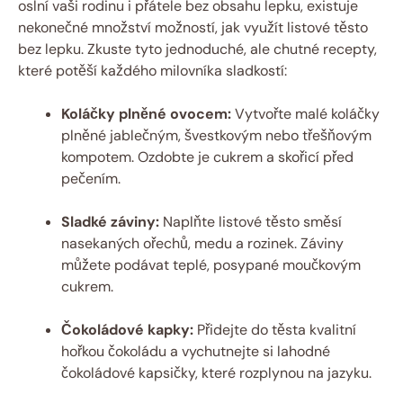
oslní vaši rodinu i přátele bez obsahu lepku, existuje
nekonečné množství možností, jak využít listové těsto
bez lepku. Zkuste tyto jednoduché, ale chutné recepty,
které potěší každého milovníka sladkostí:
Koláčky plněné ovocem:
Vytvořte malé koláčky
plněné jablečným, švestkovým nebo třešňovým
kompotem. Ozdobte je cukrem a skořicí před
pečením.
Sladké záviny:
Naplňte listové těsto směsí
nasekaných ořechů, medu a rozinek. Záviny
můžete podávat teplé, posypané moučkovým
cukrem.
Čokoládové kapky:
Přidejte do těsta kvalitní
hořkou čokoládu a vychutnejte si lahodné
čokoládové kapsičky, které rozplynou na jazyku.