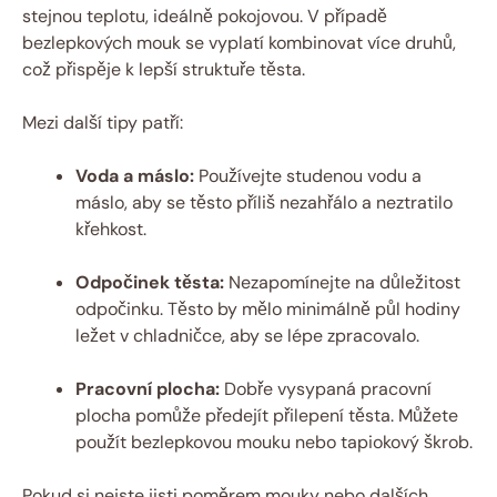
stejnou teplotu, ideálně pokojovou. V případě
bezlepkových mouk se vyplatí kombinovat více druhů,
což přispěje k lepší struktuře těsta.
Mezi další tipy patří:
Voda a máslo:
Používejte studenou vodu a
máslo, aby se těsto příliš nezahřálo a neztratilo
křehkost.
Odpočinek těsta:
Nezapomínejte na důležitost
odpočinku. Těsto by mělo minimálně půl hodiny
ležet v chladničce, aby se lépe zpracovalo.
Pracovní plocha:
Dobře vysypaná pracovní
plocha pomůže předejít přilepení těsta. Můžete
použít bezlepkovou mouku nebo tapiokový škrob.
Pokud si nejste jisti poměrem mouky nebo dalších