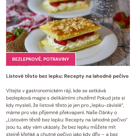
BEZLEPKOVÉ
,
POTRAVINY
Listové těsto bez lepku: Recepty na lahodné pečivo
Vítejte v gastronomickém ráji, kde se setkává
bezlepková magie s delikátními chutěmi! Pokud jste si
kdy mysleli, že listové těsto je jen pro „lepku-závislé“,
máme pro vás příjemné překvapení. Naše články o
„Listovém těstě bez lepku: Recepty na lahodné pečivo“
jsou tu, aby vám ukázaly, že bez lepku můžete mít
stejně křehké a chutné pečivo jako kdy dřív – a bez