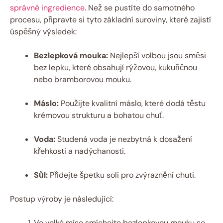
správné ingredience
. Než se pustíte do samotného
procesu, připravte si tyto základní suroviny, které zajistí
úspěšný výsledek:
Bezlepková mouka:
Nejlepší volbou jsou směsi
bez lepku, které obsahují rýžovou, kukuřičnou
nebo bramborovou mouku.
Máslo:
Použijte kvalitní máslo, které dodá těstu
krémovou strukturu a bohatou chuť.
Voda:
Studená voda je nezbytná k dosažení
křehkosti a nadýchanosti.
Sůl:
Přidejte špetku soli pro zvýraznění chuti.
Postup výroby je následující:
Ve velké míse smíchejte bezlepkovou mouku se