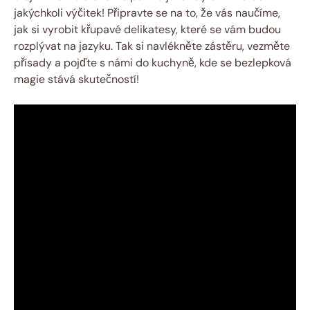
jakýchkoli výčitek! Připravte se na to, že vás naučíme,
jak si vyrobit křupavé delikatesy, které se vám budou
rozplývat na jazyku. Tak si navlékněte zástěru, vezměte
přísady a pojďte s námi do kuchyně, kde se bezlepková
magie stává skutečností!