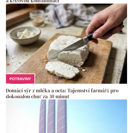
a křížovou kontaminaci
POTRAVINY
Domácí sýr z mléka a octa: Tajemství farmářů pro
dokonalou chuť za 30 minut