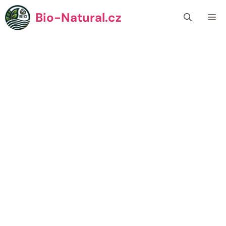
Přeskočit
Bio-Natural.cz
Me
na
obsah