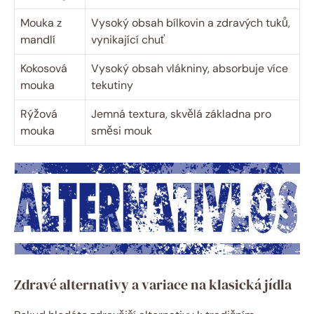
Mouka z
Vysoký obsah bílkovin a zdravých tuků,
mandlí
vynikající chuť
Kokosová
Vysoký obsah vlákniny, absorbuje více
mouka
tekutiny
Rýžová
Jemná textura, skvělá základna pro
mouka
směsi mouk
Zdravé alternativy a variace na klasická jídla