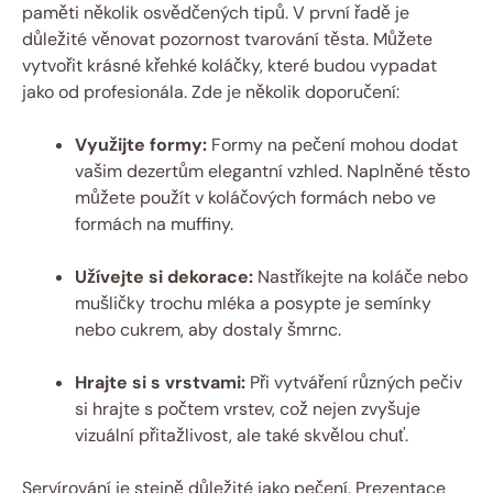
paměti několik osvědčených tipů. V první řadě je
důležité věnovat pozornost tvarování těsta. Můžete
vytvořit krásné křehké koláčky, které budou vypadat
jako od profesionála. Zde je několik doporučení:
Využijte formy:
Formy na pečení mohou dodat
vašim dezertům elegantní vzhled. Naplněné těsto
můžete použít v koláčových formách nebo ve
formách na muffiny.
Užívejte si dekorace:
Nastříkejte na koláče nebo
mušličky trochu mléka a posypte je semínky
nebo cukrem, aby dostaly šmrnc.
Hrajte si s vrstvami:
Při vytváření různých pečiv
si hrajte s počtem vrstev, což nejen zvyšuje
vizuální přitažlivost, ale také skvělou chuť.
Servírování je stejně důležité jako pečení. Prezentace