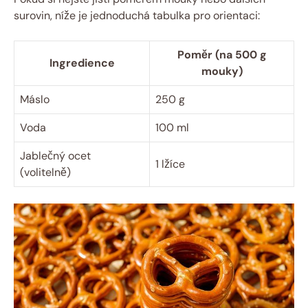
surovin, níže je jednoduchá tabulka pro orientaci:
Poměr (na 500 g
Ingredience
mouky)
Máslo
250 g
Voda
100 ml
Jablečný ocet
1 lžíce
(volitelně)