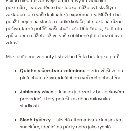
Pokud hledáte zdravější alternativy k tradičním
pokrmům, listové těsto bez lepku může být skvělým
základem pro vaše kulinářské experimenty. Můžete ho
použít nejen na slané a sladké koláče, ale také na různé
pečivo, které potěší vaši chuť i oči. Důležité je, že tímto
způsobem můžete oživit vaše oblíbené jídlo bez obav o
zdraví.
Mezi oblíbené varianty listového těsta bez lepku patří:
Quiche s čerstvou zeleninou
– zdravější volba
plná chuti a živin, ideální pro večerní pohostění.
Jablečný závin
– klasický dezert v bezlepkovém
provedení, který potěší každého milovníka
sladkostí.
Slané tyčinky
– skvělá alternativa ke klasickým
snackům, ideální na párty nebo jako rychlá