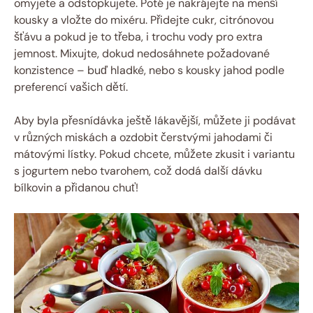
omyjete a odstopkujete. Poté je nakrájejte na menší
kousky a vložte do mixéru. Přidejte cukr, citrónovou
šťávu a pokud je to třeba, i trochu vody pro extra
jemnost. Mixujte, dokud nedosáhnete požadované
konzistence – buď hladké, nebo s kousky jahod podle
preferencí vašich dětí.
Aby byla přesnídávka ještě lákavější, můžete ji podávat
v různých miskách a ozdobit čerstvými jahodami či
mátovými lístky. Pokud chcete, můžete zkusit i variantu
s jogurtem nebo tvarohem, což dodá další dávku
bílkovin a přidanou chuť!