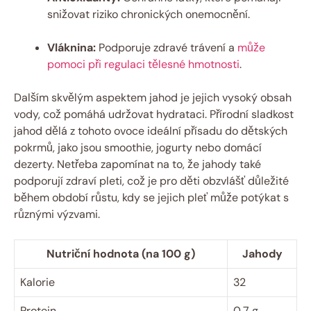
snižovat riziko chronických onemocnění.
Vláknina:
Podporuje zdravé trávení a
může
pomoci při regulaci tělesné hmotnosti
.
Dalším skvělým aspektem jahod je jejich vysoký obsah
vody, což pomáhá udržovat hydrataci. Přírodní sladkost
jahod dělá z tohoto ovoce ideální přísadu do dětských
pokrmů, jako jsou smoothie, jogurty nebo domácí
dezerty. Netřeba zapomínat na to, že jahody také
podporují zdraví pleti, což je pro děti obzvlášť důležité
během období růstu, kdy se jejich pleť může potýkat s
různými výzvami.
Nutriční hodnota (na 100 g)
Jahody
Kalorie
32
Protein
0,7 g