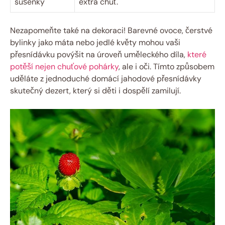
sušenky
extra chuť.
Nezapomeňte také na dekoraci! Barevné ovoce, čerstvé
bylinky jako máta nebo jedlé květy mohou vaši
přesnídávku povýšit na úroveň uměleckého díla,
které
potěší nejen chuťové pohárky
, ale i oči. Tímto způsobem
uděláte z jednoduché domácí jahodové přesnídávky
skutečný dezert, který si děti i dospělí zamilují.