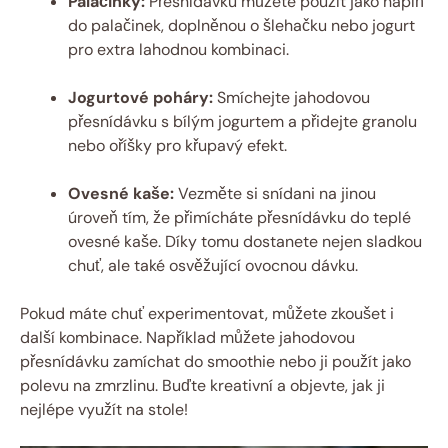
Palačinky:
Přesnídávku můžete použít jako náplň
do palačinek, doplněnou o šlehačku nebo jogurt
pro extra lahodnou kombinaci.
Jogurtové poháry:
Smíchejte jahodovou
přesnídávku s bílým jogurtem a přidejte granolu
nebo oříšky pro křupavý efekt.
Ovesné kaše:
Vezměte si snídani na jinou
úroveň tím, že přimícháte přesnídávku do teplé
ovesné kaše. Díky tomu dostanete nejen sladkou
chuť, ale také osvěžující ovocnou dávku.
Pokud máte chuť experimentovat, můžete zkoušet i
další kombinace. Například můžete jahodovou
přesnídávku zamíchat do smoothie nebo ji použít jako
polevu na zmrzlinu. Buďte kreativní a objevte, jak ji
nejlépe využít na stole!