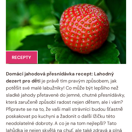
RECEPTY
Domácí jahodová přesnídávka recept: Lahodný
dezert pro děti
je právě tím pravým způsobem, jak
potěšit své malé labužníky! Co může být lepšího než
sladké jahody přetavené do jemné, chutné přesnídávky,
která zaručeně způsobí radost nejen dětem, ale i vám?
Připravte se na to, že vaši malí strávníci budou šťastně
poskakovat po kuchyni a žadonit o další lžičku této
neodolatelné dobroty. A co je na tom nejlepší? Tato
lahůdka je nejen skvělá na chuť, ale také zdravá a plná