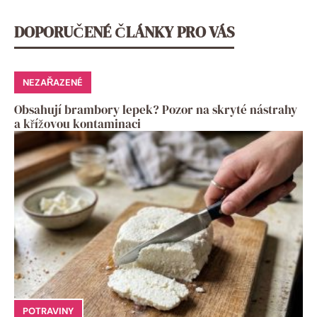
DOPORUČENÉ ČLÁNKY PRO VÁS
NEZAŘAZENÉ
Obsahují brambory lepek? Pozor na skryté nástrahy
a křížovou kontaminaci
POTRAVINY