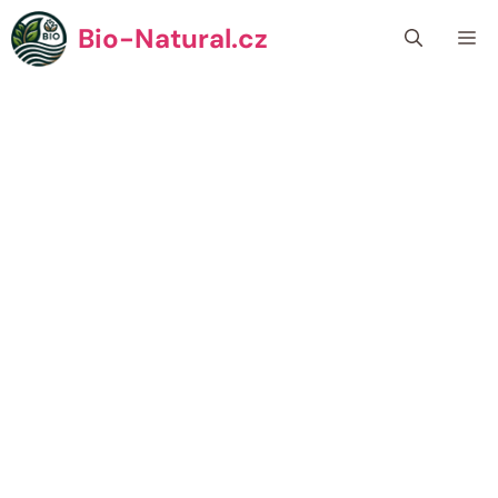
Přeskočit
Bio-Natural.cz
Me
na
obsah