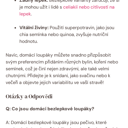
Žádný lepek:
Bezlepkové varianty zaručují, že si
je mohou užít i lidé s
celiakií nebo citlivostí na
lepek
.
Vitální živiny:
Použití superpotravin, jako jsou
chia semínka nebo quinoa, zvyšuje nutriční
hodnotu.
Navíc, domácí loupáky můžete snadno přizpůsobit
svým preferencím přidáním různých bylin, koření nebo
semínek, což je činí nejen zdravými, ale také velmi
chutnými. Přidejte je k snídani, jako svačinu nebo k
večeři a objevte jejich variabilitu ve vaší stravě!
Otázky a Odpovědi
Q: Co jsou domácí bezlepkové loupáky?
A: Domácí bezlepkové loupáky jsou pečivo, které