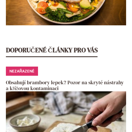
DOPORUČENÉ ČLÁNKY PRO VÁS
NEZAŘAZENÉ
Obsahují brambory lepek? Pozor na skryté nástrahy
a křížovou kontaminaci