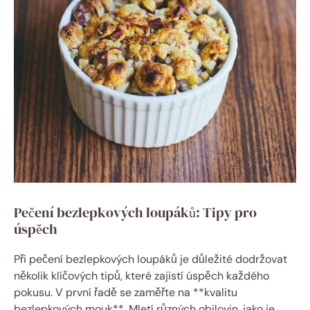
Pečení bezlepkových loupáků: Tipy pro
úspěch
Při pečení bezlepkových loupáků je důležité dodržovat
několik klíčových tipů, které zajistí úspěch každého
pokusu. V první řadě se zaměřte na **kvalitu
bezlepkových mouk**. Mletí různých obilovin, jako je