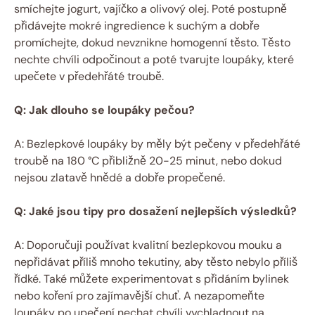
smíchejte jogurt, vajíčko a olivový olej. Poté postupně
přidávejte mokré ingredience k suchým a dobře
promíchejte, dokud nevznikne homogenní těsto. Těsto
nechte chvíli odpočinout a poté tvarujte loupáky, které
upečete v předehřáté troubě.
Q: Jak dlouho se loupáky pečou?
A: Bezlepkové loupáky by měly být pečeny v předehřáté
troubě na 180 °C přibližně 20-25 minut, nebo dokud
nejsou zlatavě hnědé a dobře propečené.
Q: Jaké jsou tipy pro dosažení nejlepších výsledků?
A: Doporučuji používat kvalitní bezlepkovou mouku a
nepřidávat příliš mnoho tekutiny, aby těsto nebylo příliš
řídké. Také můžete experimentovat s přidáním bylinek
nebo koření pro zajímavější chuť. A nezapomeňte
loupáky po upečení nechat chvíli vychladnout na