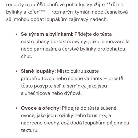
recepty a potěšit chuťové pohárky. Využijte **různé
bylinky a koření** – rozmarýn, tymián nebo česneková
sůl mohou dodat loupákům zajímavý nádech.
Se sýrem a bylinkami:
Přidejte do těsta
nastrouhaný bezlaktózový sýr, jako je mozzarella
nebo parmezán, a čerstvé bylinky pro bohatou
chuť.
Slané loupáky:
Místo cukru zkuste
grapefruitovou nebo solené varianty – prostě
těsto posypte solí a semínky, jako jsou
slunečnicová nebo dýňová.
Ovoce a ořechy:
Přidejte do těsta sušené
ovoce, jako jsou rozinky nebo brusinky, a
nadrcené ořechy, což dodá loupákům příjemnou
texturu.