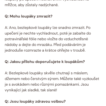
mřížce, aby zůstaly nadýchané.
Q: Mohu loupáky zmrazit?
A: Ano, bezlepkové loupáky lze snadno zmrazit. Po
upečení je nechte vychladnout, poté je zabalte do
potravinářské fólie nebo vložte do vzduchotěsné
nádoby a dejte do mrazáku. Před podáváním je
jednoduše rozmrazte a krátce ohřejte v troubě.
Q: Jakou přílohu doporučujete k loupákům?
A: Bezlepkové loupáky skvěle chutnají s máslem,
džemem nebo čerstvým sýrem. Můžete také vyzkoušet
je s avokádem nebo různými pomazánkami. Jsou
vynikající jak sladké, tak slané!
Q: Jsou loupáky zdravou volbou?