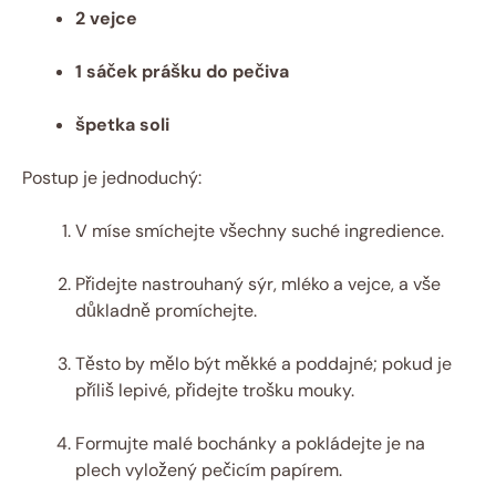
2 vejce
1 sáček prášku do pečiva
špetka soli
Postup je jednoduchý:
V míse smíchejte všechny suché ingredience.
Přidejte nastrouhaný sýr, mléko a vejce, a vše
důkladně promíchejte.
Těsto by mělo být měkké a poddajné; pokud je
příliš lepivé, přidejte trošku mouky.
Formujte malé bochánky a pokládejte je na
plech vyložený pečicím papírem.