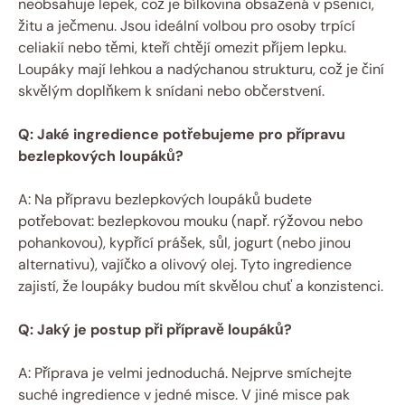
neobsahuje lepek, což je bílkovina obsažená v pšenici,
žitu a ječmenu. Jsou ideální volbou pro osoby trpící
celiakií nebo těmi, kteří chtějí omezit příjem lepku.
Loupáky mají lehkou a nadýchanou strukturu, což je činí
skvělým doplňkem k snídani nebo občerstvení.
Q: Jaké ingredience potřebujeme pro přípravu
bezlepkových loupáků?
A: Na přípravu bezlepkových loupáků budete
potřebovat: bezlepkovou mouku (např. rýžovou nebo
pohankovou), kypřící prášek, sůl, jogurt (nebo jinou
alternativu), vajíčko a olivový olej. Tyto ingredience
zajistí, že loupáky budou mít skvělou chuť a konzistenci.
Q: Jaký je postup při přípravě loupáků?
A: Příprava je velmi jednoduchá. Nejprve smíchejte
suché ingredience v jedné misce. V jiné misce pak