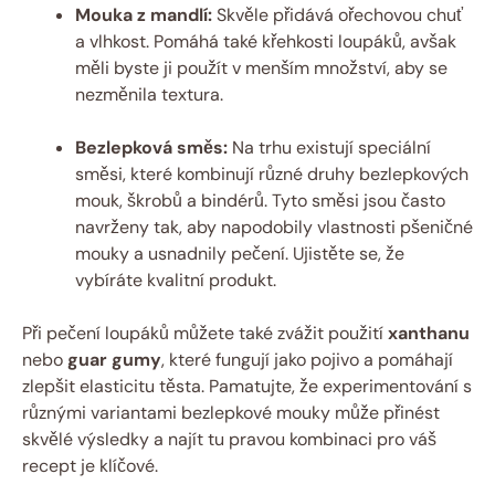
Mouka z mandlí:
Skvěle přidává ořechovou chuť
a vlhkost. Pomáhá také křehkosti loupáků, avšak
měli byste ji použít v menším množství, aby se
nezměnila textura.
Bezlepková směs:
Na trhu existují speciální
směsi, které kombinují různé druhy bezlepkových
mouk, škrobů a bindérů. Tyto směsi jsou často
navrženy tak, aby napodobily vlastnosti pšeničné
mouky a usnadnily pečení. Ujistěte se, že
vybíráte kvalitní produkt.
Při pečení loupáků můžete také zvážit použití
xanthanu
nebo
guar gumy
, které fungují jako pojivo a pomáhají
zlepšit elasticitu těsta. Pamatujte, že experimentování s
různými variantami bezlepkové mouky může přinést
skvělé výsledky a najít tu pravou kombinaci pro váš
recept je klíčové.