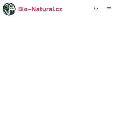
Přeskočit
Bio-Natural.cz
Me
na
obsah