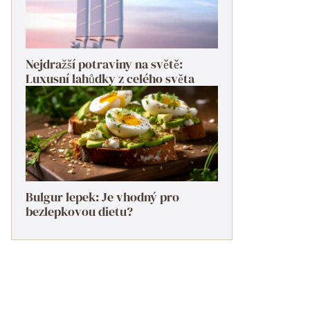
Nejdražší potraviny na světě:
Luxusní lahůdky z celého světa
Bulgur lepek: Je vhodný pro
bezlepkovou dietu?