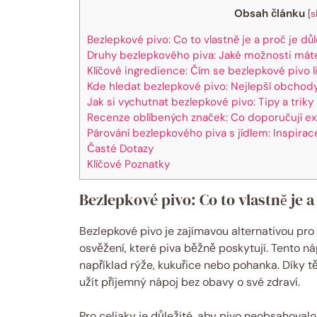
Obsah článku
[
s
Bezlepkové pivo: Co to vlastně ⁤je a proč je dů
Druhy bezlepkového piva: ⁣Jaké možnosti mát
Klíčové ​ingredience: Čím se‍ bezlepkové pivo l
Kde hledat bezlepkové pivo:‍ Nejlepší obchody
Jak si vychutnat bezlepkové pivo: Tipy a triky
Recenze oblíbených značek: Co doporučují ex
Párování ‌bezlepkového⁣ piva s jídlem: Inspira
Časté Dotazy
Klíčové Poznatky
Bezlepkové pivo: Co to vlastně ⁤je a
Bezlepkové pivo je ​zajímavou alternativou pro 
osvěžení, ‍které piva běžně poskytují. Tento⁣ ná
například⁢ rýže, kukuřice nebo pohanka. Díky tě
užít příjemný‍ nápoj bez obavy o své zdraví.
Pro celiaky je důležité, ‌aby pivo neobsahova