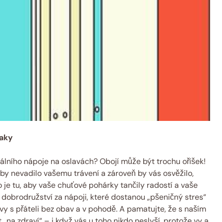
iaky
eálního nápoje ⁤na oslavách? Obojí ⁤může ⁤být trochu ⁢oříšek!
é ‍by nevadilo vašemu trávení⁢ a zároveň by vás osvěžilo,
je ‍tu, aby vaše chuťové pohárky tančily ⁢radostí a vaše
a ‌dobrodružství za nápoji, které ⁢dostanou „pšeničný stres“
avy‌ s přáteli bez​ obav a v pohodě. A⁢ pamatujte, že s naším
na zdraví“ – i když vás u‍ toho nikdo neslyší, protože vy ‌a⁤