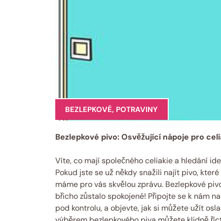
BEZLEPKOVÉ
,
POTRAVINY
Bezlepkové ​pivo: Osvěžující ⁤nápoje pro cel
Víte, co⁤ mají‌ společného celiakie a hledání id
Pokud‌ jste se už někdy snažili najít pivo, kter
máme pro‌ vás skvělou⁤ zprávu. Bezlepkové pivo 
‍břicho zůstalo spokojené! Připojte se k ‌nám n
pod kontrolu, a ​objevte, jak si můžete užít osl
výběrem bezlepkového⁤ piva můžete klidně ‌říct „