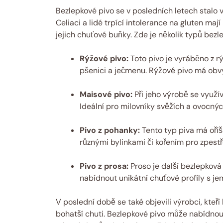
Bezlepkové pivo⁢ se v ⁣posledních letech stalo v
Celiaci a lidé ⁢trpící intolerance ⁣na ‌gluten maj
jejich chuťové buňky. Zde je několik typů bezl
Rýžové ⁤pivo:
Toto pivo je vyráběno z rýže
pšenici a ječmenu. Rýžové pivo má⁤ obvyk
Maisové pivo:
Při ⁣jeho výrobě se využí
Ideální pro milovníky svěžích a ovocnýc
Pivo z pohanky:
Tento typ piva má oříšk
různými bylinkami či kořením pro ‌zpestř
Pivo z prosa:
Proso ​je další bezlepková
‍nabídnout unikátní​ chuťové profily s j
V poslední⁣ době se také objevili výrobci, kteří
bohatší chuti. ‍Bezlepkové pivo může nabídnout 