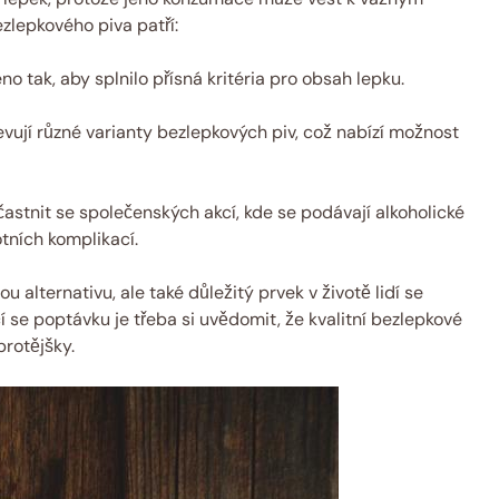
lepkového piva ‍patří:
o tak, aby splnilo ⁤přísná⁢ kritéria pro obsah lepku.
evují různé varianty bezlepkových ⁢piv, ⁤což nabízí možnost
astnit​ se společenských akcí, kde ⁢se podávají alkoholické
votních komplikací.
⁤alternativu, ​ale⁤ také důležitý prvek v životě lidí se
 se poptávku je třeba si uvědomit, že kvalitní bezlepkové
protějšky.