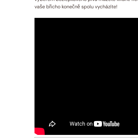
vaše břicho konečně spolu vycházíte!