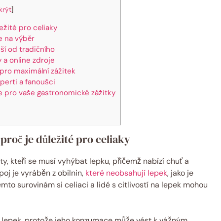
krýt
]
ležité pro celiaky
e na výběr
iší od tradičního
 a online zdroje
 pro maximální zážitek
perti a fanoušci
ce pro ⁤vaše gastronomické zážitky
 proč je důležité pro celiaky
ty, kteří se musí​ vyhýbat lepku, přičemž nabízí chuť a
poj je ‍vyráběn z obilnin,
které neobsahují⁣ lepek
, jako je⁢
mto surovinám si celiaci a lidé ⁢s citlivostí na‍ lepek mohou
lo lepek, protože ⁣jeho konzumace může vést k vážným