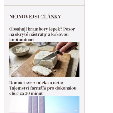
NEJNOVĚJŠÍ ČLÁNKY
Obsahují brambory lepek? Pozor
na skryté nástrahy a křížovou
kontaminaci
Domácí sýr z mléka a octa:
Tajemství farmářů pro dokonalou
chuť za 30 minut