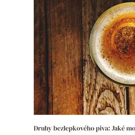
Druhy bezlepkového piva: ⁣Jaké m