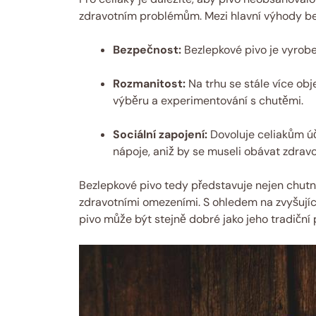
zdravotním problémům. Mezi hlavní výhody bez
Bezpečnost:
Bezlepkové pivo je ⁤vyroben
Rozmanitost:
Na trhu se stále​ více obj
výběru a experimentování s chutěmi.
Sociální zapojení:
Dovoluje⁢ celiakům úč
nápoje,​ aniž by se‌ museli ⁢obávat ⁤zdra
Bezlepkové pivo tedy představuje ‍nejen ‌chutnou 
zdravotními omezeními. S ohledem ⁢na zvyšující
pivo může být stejně dobré jako jeho tradiční⁢ 