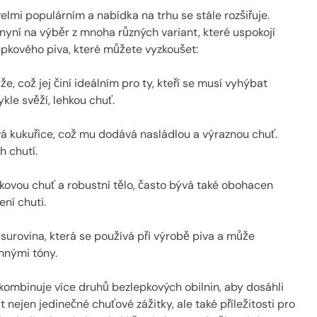
elmi populárním a ⁤nabídka na trhu ⁣se stále rozšiřuje.
í nyní na výběr⁤ z‌ mnoha⁢ různých variant, které uspokojí
epkového ​piva, které můžete vyzkoušet:
, což‌ jej činí ​ideálním pro ty,⁢ kteří se musí ​vyhýbat ​
le svěží, lehkou‍ chuť.
vá kukuřice, což mu⁢ dodává nasládlou a‌ výraznou chuť.
h chutí.
ovou chuť a ‌robustní tělo, často bývá​ také‍ obohacen‌
ení chuti.
 surovina, která se používá při výrobě piva a ⁤může
emnými tóny.
 ​kombinuje více⁢ druhů bezlepkových obilnin, aby⁢ dosáhli
nejen‌ jedinečné‍ chuťové zážitky, ale také příležitosti pro