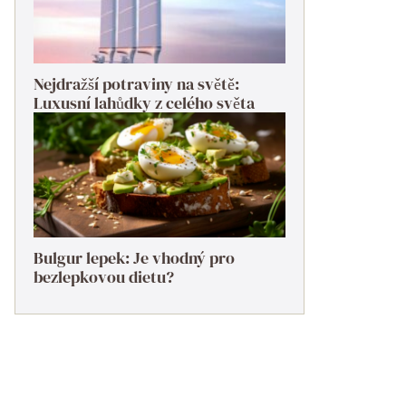
Nejdražší potraviny na světě:
Luxusní lahůdky z celého světa
Bulgur lepek: Je vhodný pro
bezlepkovou dietu?