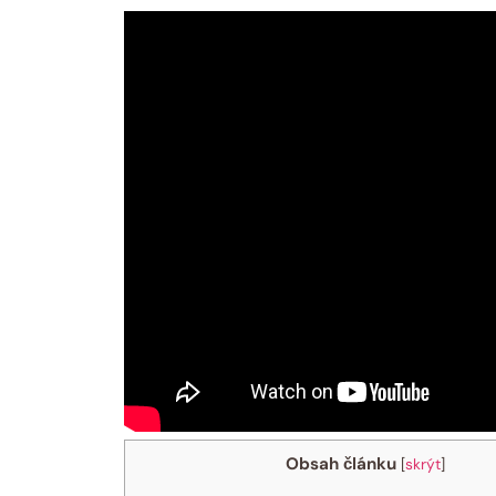
Obsah článku
[
skrýt
]