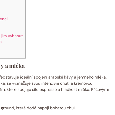
tenci
e jim vyhnout
a
vy a mléka
edstavuje ideální spojení arabské kávy a jemného mléka.
ska, se vyznačuje svou intenzivní chutí a krémovou
m, které spojuje sílu espresso a hladkost mléka. Klíčovými
y ground, která dodá nápoji bohatou chuť.