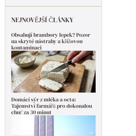
NEJNOVĚJŠÍ ČLÁNKY
Obsahují brambory lepek? Pozor
na skryté nástrahy a křížovou
kontaminaci
Domácí sýr z mléka a octa:
Tajemství farmářů pro dokonalou
chuť za 30 minut