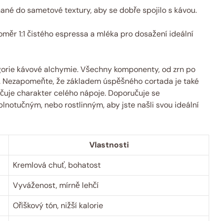
ané do sametové textury, aby se dobře spojilo s kávou.
měr 1:1 čistého espressa a mléka pro dosažení ideální
gorie kávové alchymie. Všechny komponenty, od zrn po
y. Nezapomeňte, že základem úspěšného cortada je také
 určuje charakter celého nápoje. Doporučuje se
lnotučným, nebo rostlinným, aby jste našli svou ideální
Vlastnosti
Kremlová chuť, bohatost
Vyváženost, mírně lehčí
Oříškový tón, nižší kalorie