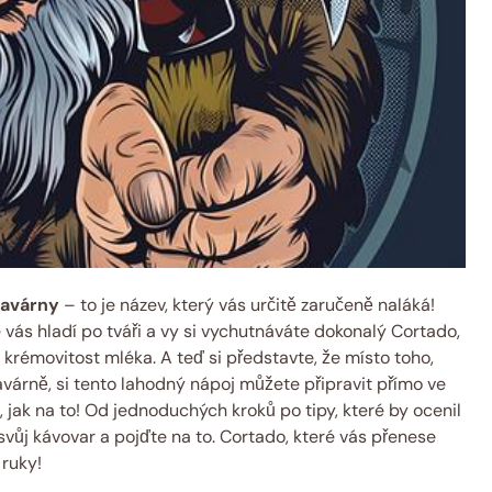
kavárny
– to je název, který vás určitě zaručeně naláká!
e vás hladí po tváři a vy si vychutnáváte dokonalý Cortado,
 krémovitost mléka. A teď si představte, že místo toho,
avárně, si tento lahodný nápoj můžete připravit přímo ve
jak na to! Od jednoduchých kroků po tipy, které by ocenil
e svůj kávovar a pojďte na to. Cortado, které vás přenese
 ruky!