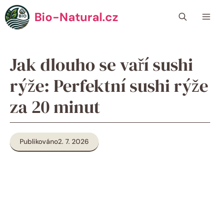
Přeskočit
Bio-Natural.cz
Me
na
obsah
Jak dlouho se vaří sushi
rýže: Perfektní sushi rýže
za 20 minut
Publikováno
2. 7. 2026