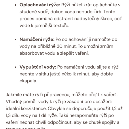
Oplachování rýže:
Rýži několikrát opláchněte v
studené vodě, dokud voda nebude čirá. Tento
proces pomáhá odstranit nadbytečný škrob, což
vede k jemnější textuře.
Namáčení rýže:
Po oplachování ji namočte do
vody na přibližně 30 minut. To umožní zrnům
absorbovat vodu a zlepšit vaření.
Vypuštění vody:
Po namáčení vodu slijte a rýži
nechte v sítku ještě několik minut, aby dobře
okapala.
Jakmile máte rýži připravenou, můžete přejít k vaření.
Vhodný poměr vody k rýži je zásadní pro dosažení
ideální konzistence. Obvykle se doporučuje použít 1,2 až
1,3 dílu vody na 1 díl rýže. Také nezapomeňte rýži po
vaření nechat chvíli odpočinout, aby se chutě spojily a