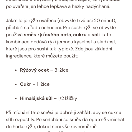
po uvaření jen lehce lepkavá a hezky nadýchaná.
Jakmile je rýže uvařena (obvykle trvá asi 20 minut),
přichází na řadu ochucení. Pro sushi rýži se obvykle
používá
směs rýžového octa
,
cukru
a
soli
. Tato
kombinace dodává rýži jemnou kyselost a sladkost,
které jsou pro sushi tak typické. Zde jsou základní
ingredience, které můžete použít:
Rýžový ocet
– 3 lžíce
Cukr
– 1 lžíce
Himalájská sůl
– 1/2 lžičky
Při míchání této směsi je dobré ji zahřát, aby se cukr a
sůl rozpustily. Po smíchání se směs dá opatrně vmíchat
do horké rýže, dokud není vše rovnoměrně