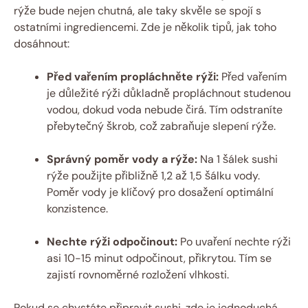
rýže bude nejen chutná, ale taky skvěle se spojí s
ostatními ingrediencemi. Zde je několik tipů, jak toho
dosáhnout:
Před vařením propláchněte rýži:
Před vařením
je důležité rýži důkladně propláchnout studenou
vodou, dokud voda nebude čirá. Tím odstraníte
přebytečný škrob, což zabraňuje slepení rýže.
Správný poměr vody a rýže:
Na 1 šálek sushi
rýže použijte přibližně 1,2 až 1,5 šálku vody.
Poměr vody je klíčový pro dosažení optimální
konzistence.
Nechte rýži odpočinout:
Po uvaření nechte rýži
asi 10-15 minut odpočinout, přikrytou. Tím se
zajistí rovnoměrné rozložení vlhkosti.
Pokud se chystáte připravit sushi, zde je jednoduchá