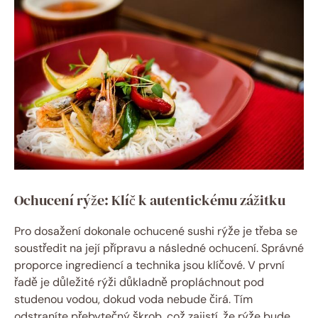
Ochucení rýže: Klíč k autentickému zážitku
Pro dosažení dokonale ochucené sushi rýže je třeba se
soustředit na její přípravu a následné ochucení. Správné
proporce ingrediencí a technika jsou klíčové. V první
řadě je důležité rýži důkladně propláchnout pod
studenou vodou, dokud voda nebude čirá. Tím
odstraníte přebytečný škrob, což zajistí, že rýže bude