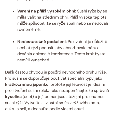
Varení na příliš vysokém ohni:
Sushi rýže by se
měla vařit na středním ohni. Příliš vysoká teplota
může způsobit, že se rýže spálí nebo se nedovaří
rovnoměrně.
Nedostatečné podušení:
Po uvaření je důležité
nechat rýži podusit, aby absorbovala páru a
dosáhla dokonalé konzistence. Tento krok byste
neměli vynechat!
Další častou chybou je použití nevhodného druhu rýže.
Pro sushi se doporučuje používat speciální typy jako
krátkozrnnou japonku
, protože její lepivost je ideální
pro stvoření sushi rolek. Také nezapomínejte, že správná
kyselina
(ocet) a její poměr jsou stěžejní pro chutnou
sushi rýži. Vytvořte si vlastní směs z rýžového octa,
cukru a soli, a dochuťte podle vlastní chuti.