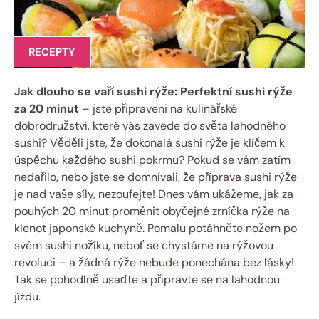
RECEPTY
Jak dlouho se vaří sushi rýže: Perfektní sushi rýže
za 20 minut
– jste připraveni na kulinářské
dobrodružství, které vás zavede do světa lahodného
sushi? Věděli jste, že dokonalá sushi rýže je klíčem k
úspěchu každého sushi pokrmu? Pokud se vám zatím
nedařilo, nebo jste se domnívali, že příprava sushi rýže
je nad vaše síly, nezoufejte! Dnes vám ukážeme, jak za
pouhých 20 minut proměnit obyčejné zrníčka rýže na
klenot japonské kuchyně. Pomalu potáhněte nožem po
svém sushi nožíku, neboť se chystáme na rýžovou
revoluci – a žádná rýže nebude ponechána bez lásky!
Tak se pohodlně usaďte a připravte se na lahodnou
jízdu.