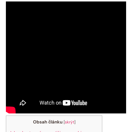
Obsah článku
[
skrýt
]