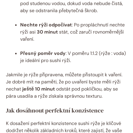
pod studenou vodou, dokud voda nebude čistá,
aby se odstranila přebytečná škrob.
Nechte rýži odpočívat
: Po propláchnutí nechte
rýži asi
30 minut
stát, což zaručí rovnoměrnější
vaření.
Přesný poměr vody
: V poměru 1:1.2 (rýže : voda)
je ideální pro sushi rýži.
Jakmile je rýže připravena, můžete přistoupit k vaření.
Je dobré mít na paměti, že po uvaření byste měli rýži
nechat
ještě 10 minut
odstát pod pokličkou, aby se
pára usadila a rýže získala správnou texturu.
Jak dosáhnout perfektní konzistence
K dosažení perfektní konzistence sushi rýže je klíčové
dodržet několik základních kroků, které zajistí, že vaše