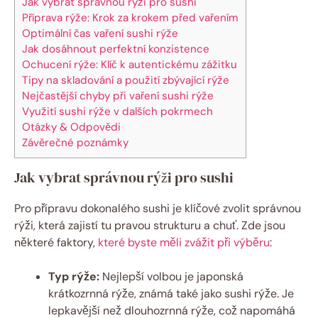
Jak vybrat správnou rýži pro sushi
Příprava rýže: Krok za krokem před vařením
Optimální čas vaření sushi rýže
Jak dosáhnout perfektní konzistence
Ochucení rýže: Klíč k autentickému zážitku
Tipy na skladování a použití zbývající rýže
Nejčastější chyby při vaření sushi rýže
Využití sushi rýže v dalších pokrmech
Otázky & Odpovědi
Závěrečné poznámky
Jak vybrat správnou rýži pro sushi
Pro přípravu dokonalého sushi je klíčové zvolit správnou
rýži, která zajistí tu pravou strukturu a chuť. Zde jsou
některé faktory,
které byste měli zvážit při výběru
:
Typ rýže:
Nejlepší volbou je japonská
krátkozrnná rýže, známá také jako sushi rýže. Je
lepkavější než dlouhozrnná rýže, což napomáhá