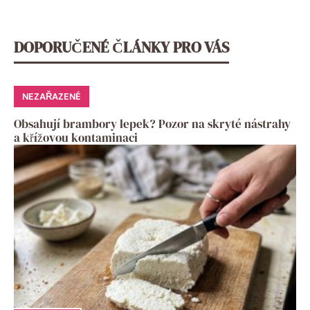
DOPORUČENÉ ČLÁNKY PRO VÁS
NEZAŘAZENÉ
Obsahují brambory lepek? Pozor na skryté nástrahy
a křížovou kontaminaci