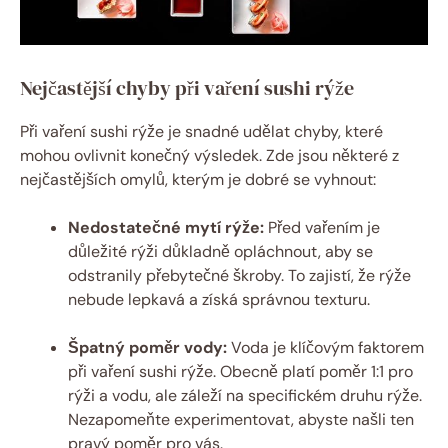
Nejčastější chyby při vaření sushi rýže
Při vaření sushi rýže je snadné udělat chyby, které
mohou ovlivnit konečný výsledek. Zde jsou některé z
nejčastějších omylů, kterým je dobré se vyhnout:
Nedostatečné mytí rýže:
Před vařením je
důležité rýži důkladně opláchnout, aby se
odstranily přebytečné škroby. To zajistí, že rýže
nebude lepkavá a získá správnou texturu.
Špatný poměr vody:
Voda je klíčovým faktorem
při vaření sushi rýže. Obecně platí poměr 1:1 pro
rýži a vodu, ale záleží na specifickém druhu rýže.
Nezapomeňte experimentovat, abyste našli ten
pravý poměr pro vás.