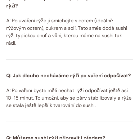
rýží?
A: Po uvaření rýže ji smíchejte s octem (ideálně
rýžovým octem), cukrem a solí. Tato směs dodá sushi
rýži typickou chuť a vůni, kterou máme na sushi tak
rádi.
Q: Jak dlouho necháváme rýži po vaření odpočívat?
A: Po vaření byste měli nechat rýži odpočívat ještě asi
10-15 minut. To umožní, aby se páry stabilizovaly a rýže
se stala ještě lepší k tvarování do sushi.
Q: Můžeme sushi rýži připravit i předem?