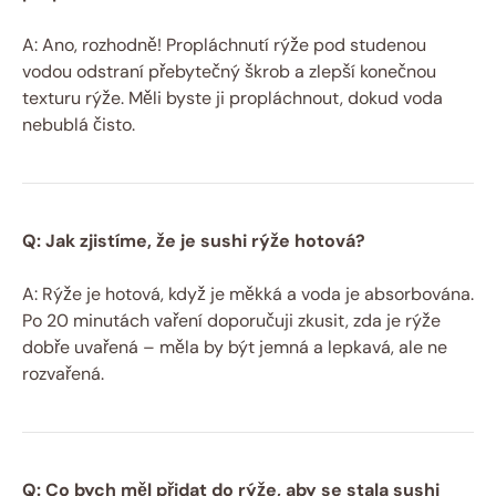
A: Ano, rozhodně! Propláchnutí rýže pod studenou
vodou odstraní přebytečný škrob a zlepší konečnou
texturu rýže. Měli byste ji propláchnout, dokud voda
nebublá čisto.
Q: Jak zjistíme, že je sushi rýže hotová?
A: Rýže je hotová, když je měkká a voda je absorbována.
Po 20 minutách vaření doporučuji zkusit, zda je rýže
dobře uvařená – měla by být jemná a lepkavá, ale ne
rozvařená.
Q: Co bych měl přidat do rýže, aby se stala sushi