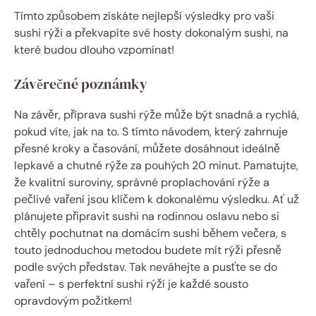
Tímto způsobem získáte nejlepší výsledky pro vaši
sushi rýži a překvapíte své hosty dokonalým sushi, na
které budou dlouho vzpomínat!
Závěrečné poznámky
Na závěr, příprava sushi rýže může být snadná a rychlá,
pokud víte, jak na to. S tímto návodem, který zahrnuje
přesné kroky a časování, můžete dosáhnout ideálně
lepkavé a chutné rýže za pouhých 20 minut. Pamatujte,
že kvalitní suroviny, správné proplachování rýže a
pečlivé vaření jsou klíčem k dokonalému výsledku. Ať už
plánujete připravit sushi na rodinnou oslavu nebo si
chtěly pochutnat na domácím sushi během večera, s
touto jednoduchou metodou budete mít rýži přesně
podle svých představ. Tak neváhejte a pusťte se do
vaření – s perfektní sushi rýží je každé sousto
opravdovým požitkem!