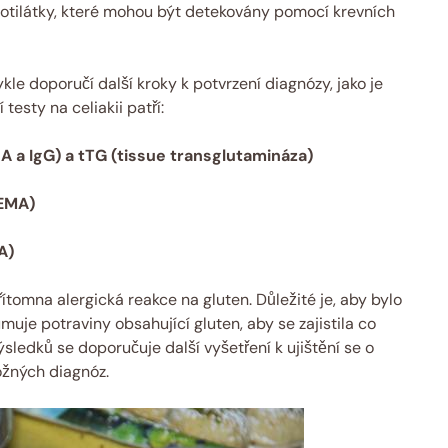
otilátky, které mohou být detekovány pomocí krevních
kle doporučí další kroky k potvrzení diagnózy, jako je
testy na celiakii patří:
IgA a IgG) a tTG (tissue transglutamináza)
(EMA)
A)
řítomna alergická reakce na gluten. Důležité je, aby bylo
uje potraviny obsahující gluten, aby se zajistila co
ýsledků se doporučuje další vyšetření k ujištění se o
ožných diagnóz.