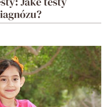
sty: Jaké testy
diagnózu?