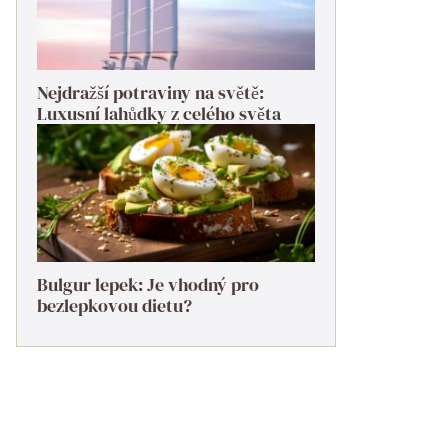
Nejdražší potraviny na světě:
Luxusní lahůdky z celého světa
Bulgur lepek: Je vhodný pro
bezlepkovou dietu?