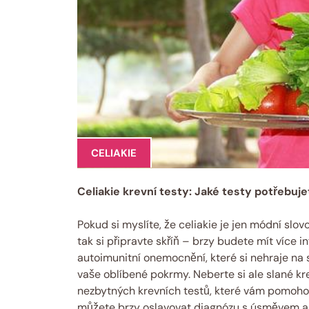
CELIAKIE
Celiakie krevní testy: Jaké testy potřebuj
Pokud si myslíte, že celiakie je jen módní slo
tak si připravte skříň – brzy budete mít více in
autoimunitní onemocnění, které si nehraje n
vaše oblíbené pokrmy. Neberte si ale slané 
nezbytných krevních testů, které vám pomohou
můžete brzy oslavovat diagnózu s úsměvem a 