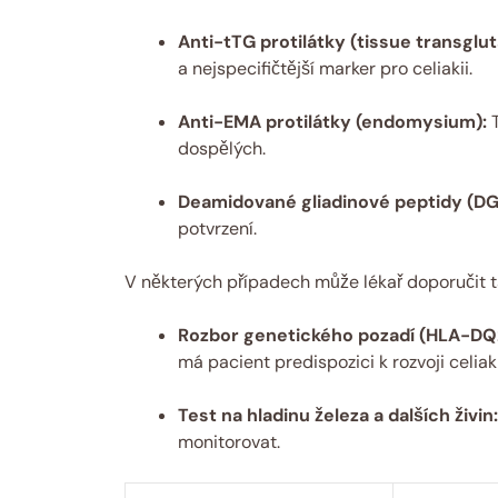
Anti-tTG protilátky (tissue transglu
a nejspecifičtější marker pro celiakii.
Anti-EMA protilátky (endomysium):
T
dospělých.
Deamidované gliadinové peptidy (DG
potvrzení.
V některých případech může lékař doporučit tak
Rozbor genetického pozadí (HLA-DQ
má pacient predispozici k rozvoji celiak
Test na hladinu železa a dalších živin:
monitorovat.