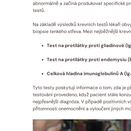
abnormálně a začíná produkovat specifické pr
testů.
Na základě výsledků krevních testů lékaři obvy
biopsie tenkého střeva. Mezi nejběžnější krevní 
Test na protilátky proti gliadinové (
Test na protilátky proti endomysiu 
Celková hladina imunoglobulinů A (Ig
Tyto testy poskytují informace o tom, zda je p
testování provedeno, když pacient stále konzum
nejpřesnější diagnóza. V případě pozitivních v
přítomnosti onemocnění a vyloučení jiných m