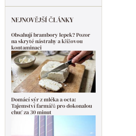
NEJNOVĚJŠÍ ČLÁNKY
Obsahují brambory lepek? Pozor
na skryté nástrahy a křížovou
kontaminaci
Domácí sýr z mléka a octa:
Tajemství farmářů pro dokonalou
chuť za 30 minut