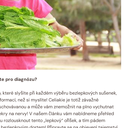
ete pro diagnózu?
vo, které slyšíte při každém výběru bezlepkových sušenek,
formací, než si myslíte! Celiakie je totiž závažné
a schovávanou a může vám znemožnit na plno vychutnat
krekry na nervy! V našem článku vám nabídneme přehled
 rozlousknout tento „lepkový“ oříšek, a tím pádem
bezlepkovým dortem! Připravte se na objevení tajemství