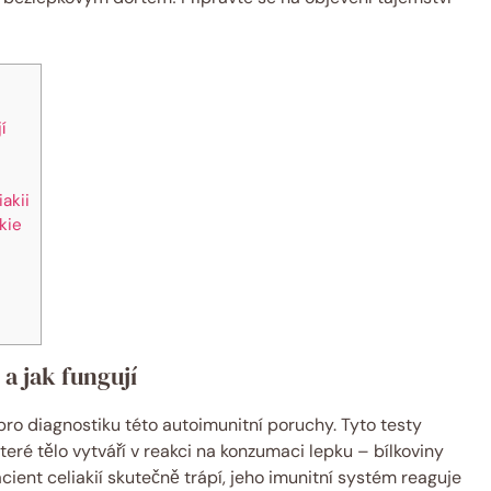
í
akii
kie
 a jak fungují
pro diagnostiku této autoimunitní poruchy. Tyto testy
teré tělo vytváří v reakci na konzumaci lepku – bílkoviny
cient celiakií skutečně trápí, jeho imunitní systém reaguje