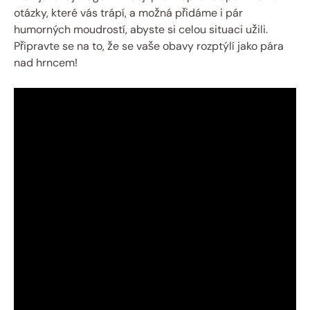
otázky, které vás trápí, a možná přidáme i pár
humorných moudrostí, abyste si celou situaci užili.
Připravte se na to, že se vaše obavy rozptýlí jako pára
nad hrncem!