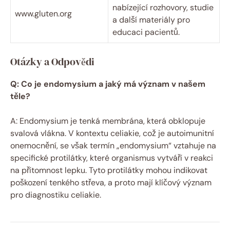
nabízející rozhovory, studie
www.gluten.org
a další materiály pro
educaci pacientů.
Otázky a Odpovědi
Q: Co je endomysium a jaký má význam v našem
těle?
A: Endomysium je tenká membrána, která obklopuje
svalová vlákna. V kontextu celiakie, což je autoimunitní
onemocnění, se však termín „endomysium“ vztahuje na
specifické protilátky, které organismus vytváří v reakci
na přítomnost lepku. Tyto protilátky mohou indikovat
poškození tenkého střeva, a proto mají klíčový význam
pro diagnostiku celiakie.