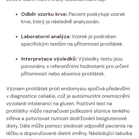
Odběr vzorku krve:
Pacient poskytuje vzorek
krve, který je následně analyzován.
Laboratorní analýza:
Vzorek je podroben
specifickým testům na přítomnost protilátek.
Interpretace výsledků:
Výsledky testu jsou
porovnány s referenčními hodnotami pro určení
přítomnosti nebo absence protilátek.
Význam protilátek proti endomysiu spočívá především
v diagnostice celiakie, což je autoimunitní onemocnění
vyvolané intolerancí na gluten. Pozitivní test na
protilátky může naznačovat poškození sliznice tenkého
střeva a potvrzovat nutnost dodržování bezglutenové
diety. Dále může pomoci sledovat odpověď pacienta na
léčbu a doporučované dietní změny. Následující tabulka