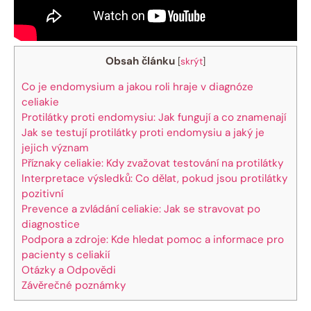
Obsah článku
[
skrýt
]
Co je endomysium a jakou roli hraje v diagnóze
celiakie
Protilátky proti endomysiu: Jak fungují a co znamenají
Jak se testují protilátky proti endomysiu a jaký je
jejich význam
Příznaky celiakie: Kdy zvažovat testování na protilátky
Interpretace výsledků: Co dělat, pokud jsou protilátky
pozitivní
Prevence a zvládání celiakie: Jak se stravovat po
diagnostice
Podpora a zdroje: Kde hledat pomoc a informace pro
pacienty s celiakií
Otázky a Odpovědi
Závěrečné poznámky