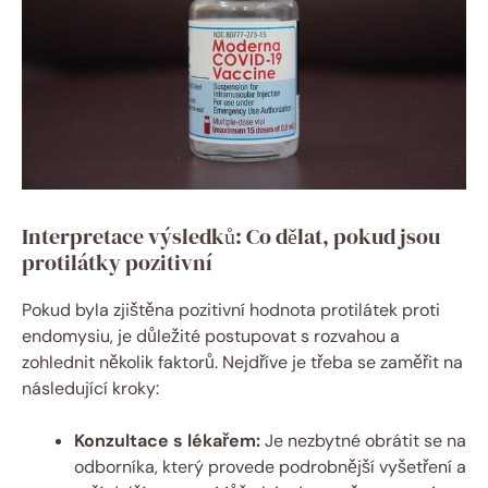
Interpretace výsledků: Co dělat, pokud jsou
protilátky pozitivní
Pokud byla zjištěna pozitivní hodnota protilátek proti
endomysiu, je důležité postupovat s rozvahou a
zohlednit několik faktorů. Nejdříve je třeba se zaměřit na
následující kroky:
Konzultace s lékařem:
Je nezbytné obrátit se na
odborníka, který provede podrobnější vyšetření a