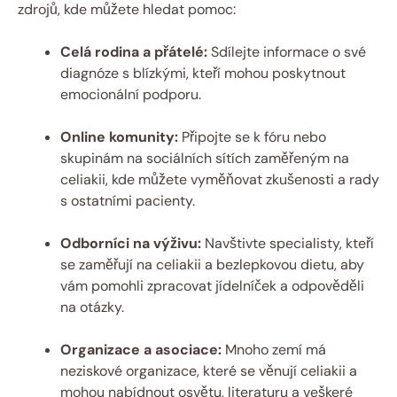
zdrojů, kde můžete hledat pomoc:
Celá rodina a přátelé:
Sdílejte informace o své
diagnóze s blízkými, kteří mohou poskytnout
emocionální podporu.
Online komunity:
Připojte se k fóru nebo
skupinám na sociálních sítích zaměřeným na
celiakii, kde můžete vyměňovat zkušenosti a rady
s ostatními pacienty.
Odborníci na výživu:
Navštivte specialisty, kteří
se zaměřují na celiakii a bezlepkovou dietu, aby
vám pomohli zpracovat jídelníček a odpověděli
na otázky.
Organizace a asociace:
Mnoho zemí má
neziskové organizace, které se věnují celiakii a
mohou nabídnout osvětu, literaturu a veškeré