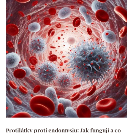
Protilátky proti endomysiu: Jak fungují a co