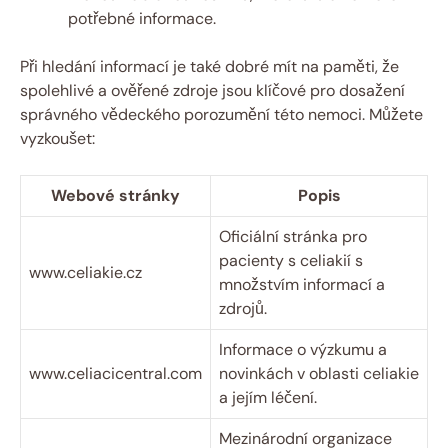
potřebné informace.
Při hledání informací je také dobré mít na paměti, že
spolehlivé a ověřené zdroje jsou klíčové pro dosažení
správného vědeckého porozumění této nemoci. Můžete
vyzkoušet:
Webové stránky
Popis
Oficiální stránka pro
pacienty s celiakií s
www.celiakie.cz
množstvím informací a
zdrojů.
Informace o výzkumu a
www.celiacicentral.com
novinkách v oblasti celiakie
a jejím léčení.
Mezinárodní organizace