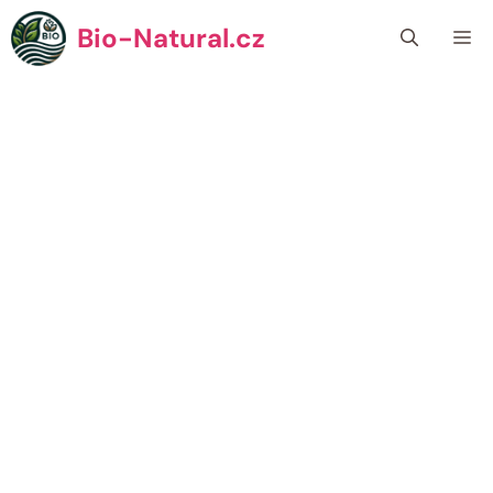
Přeskočit
Bio-Natural.cz
Me
na
obsah