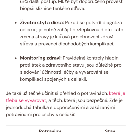
určí další postup. Může být doporučeno provést
biopsii sliznice tenkého střeva.
Životní styl a dieta:
Pokud se potvrdí diagnóza
celiakie, je nutné zahájit bezlepkovou dietu. Tato
změna stravy je klíčová pro obnovení zdraví
střeva a prevenci dlouhodobých komplikací.
Monitoring zdraví:
Pravidelné kontroly hladin
protilátek a zdravotního stavu jsou důležité pro
sledování účinnosti léčby a vyvarování se
komplikací spojených s celiakií.
Je také užitečné učinit si přehled o potravinách,
které je
třeba se vyvarovat
, a těch, které jsou bezpečné. Zde je
jednoduchá tabulka s doporučenými a zakázanými
potravinami pro osoby s celiakií:
Potraviny
Stav