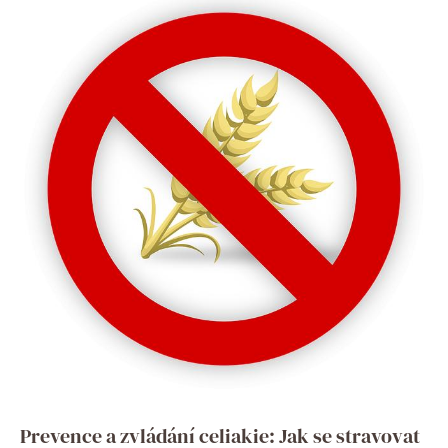
Prevence a zvládání celiakie: Jak se stravovat