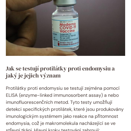
Jak se testují protilátky proti endomysiu a
jaký je jejich význam
Protilátky proti endomysiu se testují zejména pomocí
ELISA (enzyme-linked immunosorbent assay) a nebo
imunofluorescenčních metod. Tyto testy umožňují
detekci specifických protilátek, které jsou produkovány
imunologickým systémem jako reakce na přítomnost
endomysia, což je makromolekula nacházející se ve
střevní tkáni. Hlavní kroky testování zahrnují: