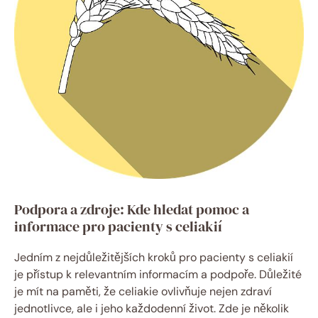
Podpora a zdroje: Kde hledat pomoc a
informace pro pacienty s celiakií
Jedním z nejdůležitějších kroků pro pacienty s celiakií
je přístup k relevantním informacím a podpoře. Důležité
je mít na paměti, že celiakie ovlivňuje nejen zdraví
jednotlivce, ale i jeho každodenní život. Zde je několik