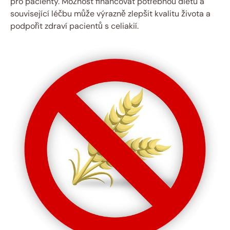
pro pacienty. Možnost financovat ⁤potřebnou dietu a
související léčbu může výrazně zlepšit kvalitu života a
podpořit zdraví pacientů s celiakií.