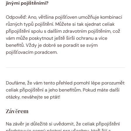
jinými pojištěními?
Odpověď: Ano, většina pojišťoven umožňuje kombinaci‍
různých typů pojištění. Můžete si tak sjednat celiak
⁣připojištění spolu s dalším ‌zdravotním pojištěním, což
vám může poskytnout ještě širší ochranu a více
benefitů. Vždy je dobré ‍se ⁣poradit se svým
pojišťovacím poradcem.
Doufáme, ⁢že vám tento přehled pomohl lépe porozumět
celiak připojištění a jeho benefitům. Pokud máte další
⁤otázky, neváhejte se ptát!
Závěrem
Na závěr je důležité si uvědomit, že celiak‍ připojištění⁤
představuje cenný ​nástroj pro všechny, kteří žijí s