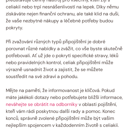
celiakií nebo trpí nesnášenlivostí na lepek. Díky němu
získáváte nejen⁣ finanční ochranu, ale také klid na duši,
že vaše nezbytné nákupy a léčebné potřeby budou
pokryty.
Při zvažování různých typů připojištění je dobré
porovnat​ různé nabídky a zvážit, ⁤co vše byste skutečně
potřebovali. Ať už jde o pokrytí specifické stravy, léků
nebo pravidelných⁣ kontrol, celiak připojištění může
výrazně usnadnit život a zajistit, že se můžete
soustředit na své​ zdraví a pohodu.
Mějte na paměti, že informovanost je klíčová. Pokud
máte jakékoli‍ dotazy nebo potřebujete bližší informace,
neváhejte se ​obrátit na odborníky
v oblasti pojištění,
kteří vám rádi poskytnou další rady a⁣ pomoc. Konec
konců, správně zvolené připojištění může být vaším
⁣nejlepším spojencem v každodenním životě s celiakií.