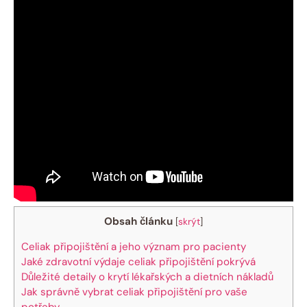
Obsah článku
[
skrýt
]
Celiak připojištění a jeho význam pro pacienty
Jaké zdravotní výdaje celiak připojištění pokrývá
Důležité detaily o krytí lékařských a dietních nákladů
Jak správně vybrat celiak připojištění⁢ pro vaše
potřeby