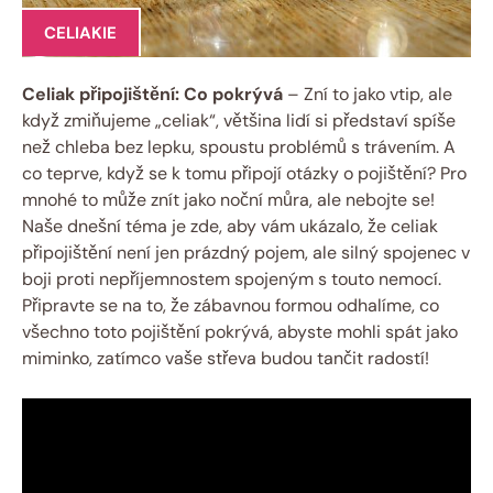
CELIAKIE
Celiak připojištění: Co ⁢pokrývá
– Zní to jako vtip,⁣ ale
když zmiňujeme „celiak“, většina lidí si představí spíše
než chleba ‍bez lepku, spoustu problémů s ‌trávením. A
co teprve, když se k⁣ tomu ⁢připojí otázky o pojištění? Pro
mnohé to může znít jako noční můra, ale nebojte se!
Naše dnešní téma je zde, ​aby vám ukázalo, ⁤že ‌celiak
připojištění není jen prázdný pojem, ale silný spojenec ​v
boji proti nepříjemnostem spojeným s touto nemocí.
Připravte se na to, že zábavnou formou odhalíme, co
všechno toto pojištění pokrývá, abyste mohli spát jako
miminko, zatímco vaše střeva budou‌ tančit radostí!