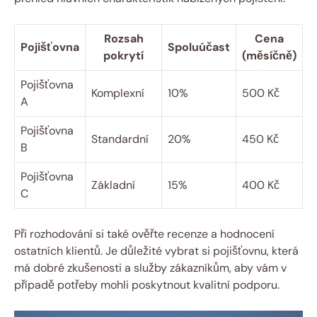
Rozsah‍
Cena
Pojišťovna
Spoluúčast
pokrytí
(měsíčně)
Pojišťovna
Komplexní
10%
500 Kč
A
Pojišťovna
Standardní
20%
450 Kč
B
Pojišťovna
Základní
15%
400 Kč
C
Při rozhodování si také ověřte recenze a hodnocení
ostatních klientů. Je důležité vybrat si pojišťovnu, která​
má dobré zkušenosti⁣ a služby zákazníkům, aby vám ​v​
případě potřeby mohli poskytnout kvalitní podporu.