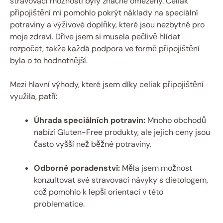
stravovací možnosti byly značně omezeny. Celiak
připojištění mi pomohlo pokrýt náklady na speciální
potraviny a výživové doplňky,⁤ které jsou nezbytné pro
moje zdraví. Dříve jsem si musela pečlivě hlídat
rozpočet, takže každá podpora ve formě připojištění
byla o ⁣to hodnotnější.
Mezi hlavní výhody, které ‌jsem‍ díky celiak připojištění
využila, patří:
Úhrada speciálních potravin:
Mnoho obchodů
nabízí Gluten-Free produkty, ale jejich ceny⁣ jsou
často vyšší než běžné potraviny.
Odborné poradenství:
Měla jsem možnost
konzultovat‍ své stravovací návyky s dietologem,
což pomohlo k lepší orientaci⁤ v této
⁤problematice.