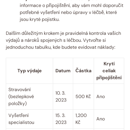
informace o připojištění, aby vám mohl doporučit
potřebné vyšetření nebo úpravy v léčbě, které
jsou kryté pojistku.
Dalším důležitým krokem je pravidelná kontrola vašich
výdajů a nároků spojených s léčbou. Vytvořte si
jednoduchou‌ tabulku,‍ kde budete evidovat náklady:
Krytí⁣
Typ výdaje
Datum
Částka
celiak
připojištění
Stravování
10. 3.
(bezlepkové
500 Kč
Ano
2023
položky)
Vyšetření
15. 3.⁢
1,200
Ano
specialistou
2023
Kč