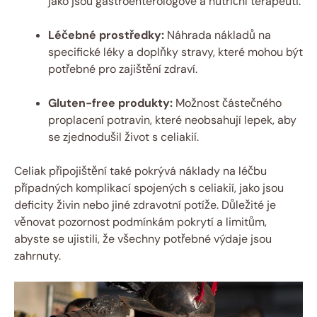
‌jako jsou gastroenterologové a nutriční terapeuti.
Léčebné prostředky:
Náhrada nákladů ⁣na‌
specifické léky a doplňky stravy, které mohou být
potřebné pro zajištění zdraví.
Gluten-free produkty:
Možnost ‌částečného
proplacení potravin, které neobsahují lepek, aby
se zjednodušil život s celiakií.
Celiak připojištění také pokrývá náklady na léčbu
případných komplikací spojených s celiakií, jako jsou
deficity živin nebo jiné zdravotní potíže. Důležité je
věnovat pozornost podmínkám​ pokrytí⁤ a limitům,
abyste se ​ujistili,‍ že všechny potřebné‍ výdaje‌ jsou
zahrnuty.