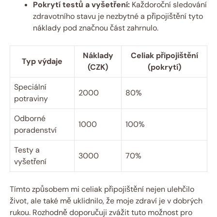
Pokrytí testů a vyšetření:
⁣Každoroční‌ sledování⁢
zdravotního stavu je nezbytné ​a připojištění tyto
náklady pod značnou část zahrnulo.
Náklady
Celiak ⁣připojištění
Typ výdaje
(CZK)
(pokrytí)
Speciální
2000
80%
potraviny
Odborné
1000
100%
poradenství
Testy a
3000
70%
⁣vyšetření
Tímto způsobem mi celiak připojištění nejen ulehčilo
život, ale také mě uklidnilo, že moje zdraví je v dobrých
rukou. Rozhodně⁤ doporučuji zvážit tuto ​možnost pro