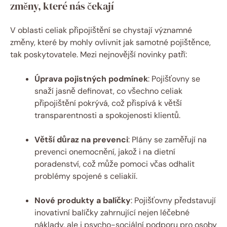
změny, které nás čekají
V oblasti celiak připojištění se chystají významné
změny,⁢ které by ​mohly ovlivnit jak samotné pojištěnce,
tak poskytovatele. Mezi nejnovější novinky patří:
Úprava pojistných podmínek
: Pojišťovny ⁤se
snaží jasně‌ definovat, co všechno celiak
připojištění pokrývá, což přispívá k větší
⁢transparentnosti a spokojenosti klientů.
Větší důraz ⁢na prevenci
: Plány se zaměřují na⁢
prevenci onemocnění,‍ jakož ⁣i na dietní
poradenství, což může pomoci včas ‍odhalit
problémy spojené⁣ s celiakií.
Nové produkty a balíčky
: Pojišťovny představují
inovativní balíčky zahrnující nejen léčebné
náklady, ale i psycho-sociální podporu pro osoby