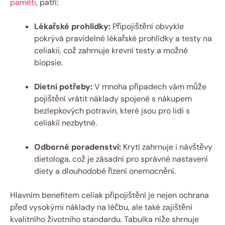
paměti
, patří:
Lékařské prohlídky:
Připojištění ⁤obvykle
pokrývá pravidelné lékařské prohlídky a testy⁢ na
celiakii, což zahrnuje krevní testy a možné
biopsie.
Dietní ⁢potřeby:
V⁢ mnoha případech vám může
pojištění vrátit náklady ‍spojené‍ s nákupem
bezlepkových potravin, které jsou pro lidi s
celiakií ‌nezbytné.
Odborné poradenství:
Krytí zahrnuje i ⁤návštěvy
dietologa,⁢ což je zásadní pro správné⁣ nastavení
diety a dlouhodobé⁢ řízení onemocnění.
Hlavním benefitem celiak připojištění je nejen ochrana
před vysokými náklady na léčbu, ale‍ také zajištění
⁣kvalitního životního standardu.‍ Tabulka níže shrnuje