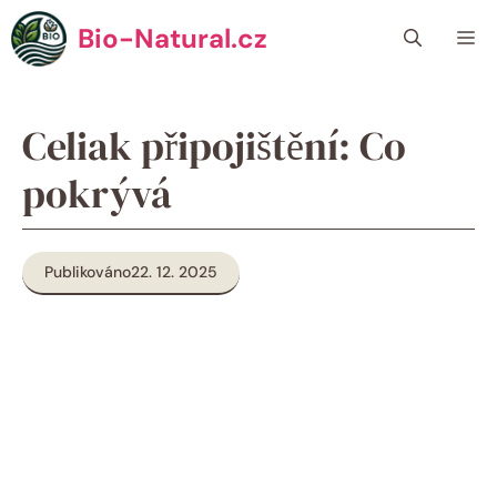
Přeskočit
Bio-Natural.cz
Me
na
obsah
Celiak připojištění: Co
pokrývá
Publikováno
22. 12. 2025