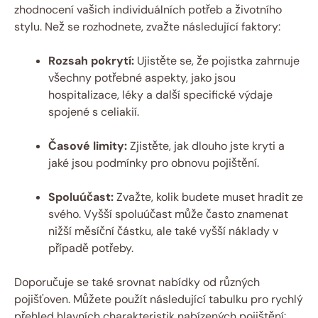
zhodnocení vašich individuálních potřeb a životního
stylu. Než​ se rozhodnete, zvažte následující faktory:
Rozsah pokrytí:
⁢Ujistěte se, že pojistka zahrnuje
všechny potřebné aspekty, jako jsou
hospitalizace,‌ léky a další specifické výdaje
spojené s celiakií.
Časové limity:
Zjistěte, jak dlouho jste kryti a
jaké jsou podmínky pro obnovu pojištění.
Spoluúčast:
Zvažte,⁤ kolik budete muset hradit ze
svého. Vyšší spoluúčast může často znamenat
nižší měsíční‍ částku, ale také ​vyšší náklady v
případě potřeby.
Doporučuje se také​ srovnat nabídky od různých
pojišťoven. Můžete​ použít následující tabulku pro rychlý
přehled hlavních charakteristik nabízených pojištění: