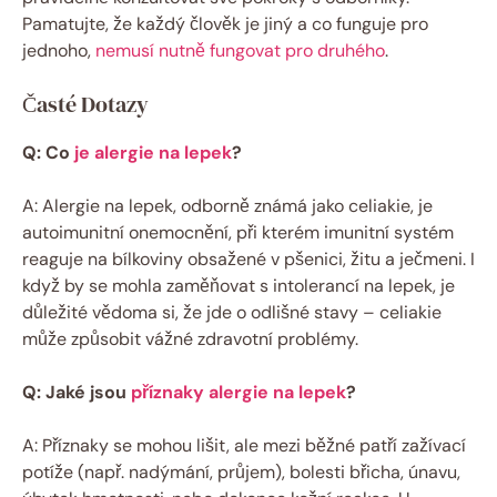
Pamatujte, že každý člověk je jiný a co funguje pro
jednoho,
nemusí nutně fungovat pro druhého
.
Časté Dotazy
Q: Co
je alergie na lepek
?
A: Alergie na lepek, odborně známá jako celiakie, je
autoimunitní onemocnění, při kterém imunitní systém
reaguje na bílkoviny obsažené v pšenici, žitu a ječmeni. I
když by se mohla zaměňovat s intolerancí na lepek, je
důležité vědoma si, že jde o odlišné stavy – celiakie
může způsobit vážné zdravotní problémy.
Q: Jaké jsou
příznaky alergie na lepek
?
A: Příznaky se mohou lišit, ale mezi běžné patří zažívací
potíže (např. nadýmání, průjem), bolesti břicha, únavu,