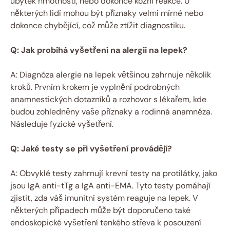
úbytek hmotnosti, nebo dokonce kožní reakce. U
některých lidí mohou být příznaky velmi mírné nebo
dokonce chybějící, což může ztížit diagnostiku.
Q: Jak probíhá vyšetření na alergii na lepek?
A: Diagnóza alergie na lepek většinou zahrnuje několik
kroků. Prvním krokem je vyplnění podrobných
anamnestických dotazníků a rozhovor s lékařem, kde
budou zohledněny vaše příznaky a rodinná anamnéza.
Následuje fyzické vyšetření.
Q: Jaké testy se při vyšetření provádějí?
A: Obvyklé testy zahrnují krevní testy na protilátky, jako
jsou IgA anti-tTg a IgA anti-EMA. Tyto testy pomáhají
zjistit, zda váš imunitní systém reaguje na lepek. V
některých případech může být doporučeno také
endoskopické vyšetření tenkého střeva k posouzení