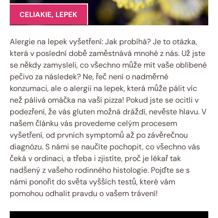
CELIAKIE
,
LEPEK
Alergie na lepek vyšetření: Jak probíhá? Je to otázka,
která v poslední době zaměstnává mnohé z nás. Už jste
se někdy zamysleli, co všechno může mít vaše oblíbené
pečivo za následek? Ne, řeč není o nadměrné
konzumaci, ale o alergii na lepek, která může pálit víc
než pálivá omáčka na vaší pizza! Pokud jste se ocitli v
podezření, že vás gluten možná dráždí, nevěste hlavu. V
našem článku vás provedeme celým procesem
vyšetření, od prvních symptomů až po závěrečnou
diagnózu. S námi se naučíte pochopit, co všechno vás
čeká v ordinaci, a třeba i zjistíte, proč je lékař tak
nadšený z vašeho rodinného histologie. Pojďte se s
námi ponořit do světa vyšších testů, které vám
pomohou odhalit pravdu o vašem trávení!