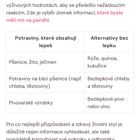
výživových hodnotách, aby se předešlo nežádoucím
reakcím. Zde je výběr zlomek informací,
které byste
měli mít na paměti
:
Potraviny, které obsahují
Alternativy bez
lepek
lepku
Rýže, quinoa,
Pšenice, žito, ječmen
kukuřice
Potraviny na bázi pšenice (např.
Bezlepkové chleby
chleba, těstoviny)
a těstoviny
Bezlepkové pivo
Pivovarské výrobky
nebo víno
Pro co nejlepší přizpůsobení a zdravý životní styl je
důležité nejen informace vyhledávat, ale také
pravidelně konzultovat své pokroky s odborníky.