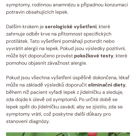
symptomy, rodinnou anamnézu a případnou konzumaci
potravin obsahujících lepek.
Dalším krokem je
serologické vyšetření
, které
zahrnuje odběr krve na přítomnost specifických
protilátek. Tato vyšetření pomáhají potvrdit nebo
vyvrátit alergii na lepek. Pokud jsou výsledky pozitivní,
může být doporučeno provést
pokožkové testy
, které
pomohou objasnit závažnost alergie.
Pokud jsou všechna vyšetření úspěšně dokončena, lékař
může na základě výsledků doporučit
eliminační diety
,
během níž pacient vyřadí lepek z jídelníčku a sleduje,
zda dojde k úlevě od symptomů. Po určité době se
lepek opět do jídelníčku zavádí, aby se zjistilo, zda se
symptomy vrátí, což poskytne další důkazy pro
stanovení diagnózy.