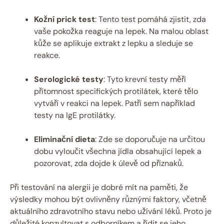
Kožní prick test
: Tento test pomáhá zjistit, zda
vaše pokožka reaguje na lepek. Na malou oblast
kůže se aplikuje extrakt z lepku a sleduje se
reakce.
Serologické testy
: Tyto krevní testy měří
přítomnost specifických protilátek, které tělo
vytváří v reakci na lepek. Patří sem například
testy na IgE protilátky.
Eliminační dieta
: Zde se doporučuje na určitou
dobu vyloučit všechna jídla obsahující lepek a
pozorovat, zda dojde k úlevě od příznaků.
Při testování na alergii je dobré mít na paměti, že
výsledky mohou být ovlivněny různými faktory, včetně
aktuálního zdravotního stavu nebo užívání léků. Proto je
důležité konzultovat s odborníkem a řídit se jeho