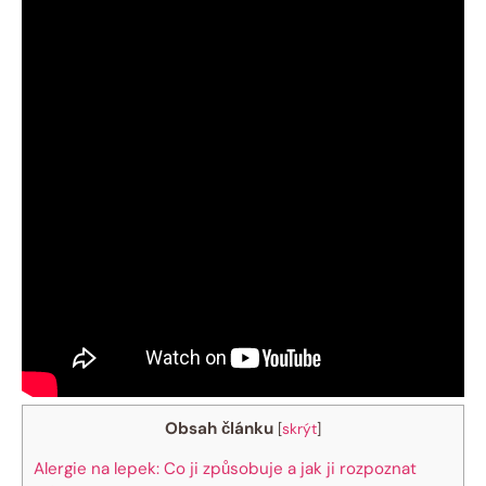
Obsah článku
[
skrýt
]
Alergie na lepek: Co ji způsobuje a jak ji rozpoznat