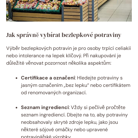
Jak správně vybírat bezlepkové potraviny
Výběr bezlepkových potravin je pro osoby trpící celiakií
nebo intolerance na lepek klíčový. Při nakupování je
důležité věnovat pozornost několika aspektům:
Certifikace a označení
: Hledejte potraviny s
jasným označením „bez lepku“ nebo certifikátem
od renomovaných organizací.
Seznam⁢ ingrediencí
: Vždy si pečlivě pročtěte
seznam ingrediencí. Dbejte na⁣ to, aby potraviny
‌neobsahovaly skryté​ zdroje lepku, jako ⁢jsou
některé sójové omáčky nebo ⁣upravené
potravinářské výrobky.