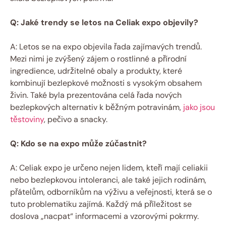
Q: Jaké trendy se⁣ letos na⁤ Celiak‍ expo objevily?
A: Letos se na expo⁣ objevila řada zajímavých trendů.
Mezi ⁤nimi je⁢ zvýšený zájem o rostlinné a přírodní
ingredience, ​udržitelné obaly a produkty, ​které
kombinují bezlepkové možnosti s ​vysokým obsahem
živin. Také byla prezentována celá řada nových
bezlepkových alternativ ⁣k běžným ​potravinám,
jako jsou
těstoviny
, pečivo ⁣a​ snacky.
Q: Kdo se na expo může zúčastnit?
A: Celiak expo je určeno ⁤nejen lidem, ‍kteří mají celiakii
nebo bezlepkovou intoleranci, ale⁢ také jejich rodinám,
přátelům, odborníkům na výživu a veřejnosti, která se o
tuto problematiku zajímá. Každý má příležitost se
doslova „nacpat“ informacemi a vzorovými pokrmy.