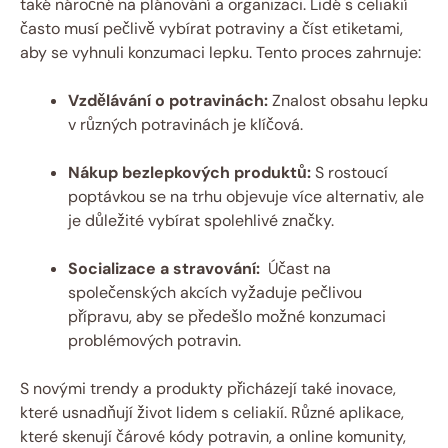
také náročné ‍na plánování a organizaci. ​Lidé s ⁣celiakií
často musí pečlivě vybírat potraviny a číst etiketami,
aby se vyhnuli konzumaci lepku. Tento proces ​zahrnuje:
Vzdělávání o ​potravinách:
Znalost obsahu lepku
v ‍různých potravinách je‍ klíčová.
Nákup bezlepkových⁢ produktů:
S rostoucí
poptávkou se na trhu objevuje více alternativ, ale
je důležité vybírat spolehlivé značky.
Socializace a stravování:
‍ Účast na
společenských akcích vyžaduje pečlivou
přípravu, aby se předešlo možné konzumaci⁤
problémových potravin.
S novými trendy a produkty ⁢přicházejí také inovace,
které usnadňují život lidem s celiakií. Různé aplikace,
které ⁢skenují čárové kódy potravin, a online komunity,