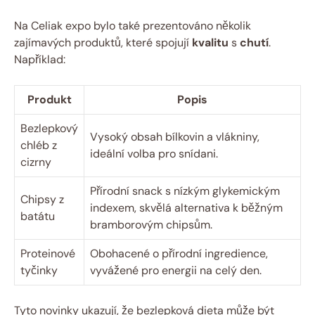
Na Celiak expo bylo také prezentováno několik
zajímavých produktů,⁢ které spojují
kvalitu
s
chutí
.
Například:
Produkt
Popis
Bezlepkový
Vysoký obsah bílkovin a‌ vlákniny,⁣
chléb z
ideální volba pro snídani.
cizrny
Přírodní snack s nízkým glykemickým
Chipsy z
indexem, skvělá alternativa k běžným
batátu
bramborovým chipsům.
Proteinové
Obohacené o přírodní ingredience,
tyčinky
vyvážené‌ pro ‌energii na celý ​den.
Tyto novinky ukazují, že bezlepková dieta může být