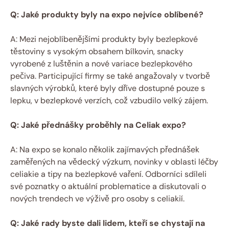
Q: Jaké ⁣produkty byly na expo nejvíce oblíbené?
A: Mezi nejoblíbenějšími produkty byly⁤ bezlepkové
těstoviny s vysokým obsahem bílkovin, snacky
vyrobené z luštěnin a nové variace bezlepkového
pečiva. Participující firmy se také angažovaly v tvorbě
slavných výrobků, které byly dříve dostupné pouze s
lepku,‍ v bezlepkové verzích, což vzbudilo velký zájem.
Q: Jaké přednášky proběhly na Celiak expo?
A: Na expo se konalo několik zajímavých přednášek ​
zaměřených⁢ na vědecký výzkum, novinky v oblasti ‍léčby
celiakie a tipy na bezlepkové ⁣vaření. ⁣Odborníci sdíleli
své poznatky o aktuální problematice a diskutovali o‍
nových trendech ve výživě pro osoby s ‌celiakií.
Q: Jaké rady byste⁢ dali​ lidem, kteří se chystají na ​