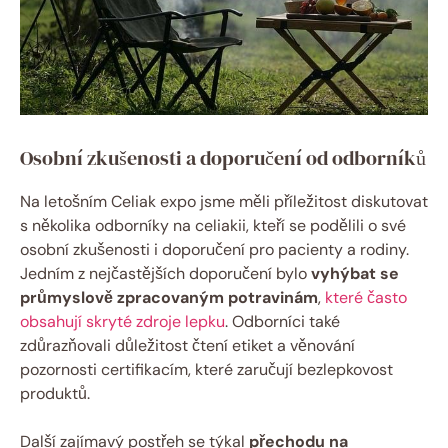
Osobní zkušenosti a doporučení⁤ od odborníků
Na letošním Celiak expo jsme měli příležitost diskutovat
s několika odborníky na celiakii, kteří se podělili o své
osobní zkušenosti i doporučení pro​ pacienty a rodiny.⁣
Jedním z ⁣nejčastějších doporučení bylo
vyhýbat se
průmyslově zpracovaným potravinám
,
které často
obsahují skryté zdroje lepku
. Odborníci také
zdůrazňovali důležitost čtení etiket a věnování
pozornosti certifikacím, které zaručují bezlepkovost
produktů.
Další zajímavý postřeh se týkal
přechodu na