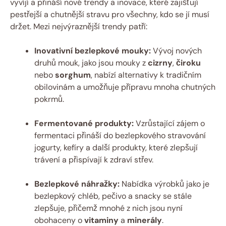
vyvíjí ​a přináší nové trendy a inovace, které zajišťují
⁣pestřejší a chutnější stravu pro všechny, kdo ‍se jí musí
držet. Mezi nejvýraznější trendy patří:
Inovativní bezlepkové ‌mouky:
Vývoj nových
druhů mouk, jako jsou mouky⁤ z
cizrny
,
čiroku
nebo
sorghum
, nabízí alternativy k tradičním
obilovinám a umožňuje přípravu mnoha ‍chutných‌
pokrmů.
Fermentované produkty:
Vzrůstající zájem o
fermentaci přináší do bezlepkového stravování
jogurty, kefíry a další ​produkty, které zlepšují
⁣trávení a přispívají k zdraví střev.
Bezlepkové náhražky:
Nabídka výrobků jako je
bezlepkový chléb, pečivo a snacky se stále
zlepšuje, přičemž mnohé z nich jsou nyní
obohaceny o‍
vitaminy
a
minerály
.