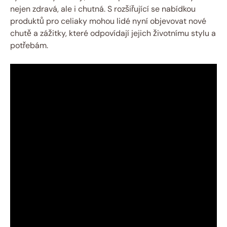
nejen zdravá, ale i chutná. S rozšiřující se nabídkou
produktů pro celiaky mohou lidé nyní objevovat nové
chutě a zážitky, které odpovídají jejich životnímu stylu a
potřebám.