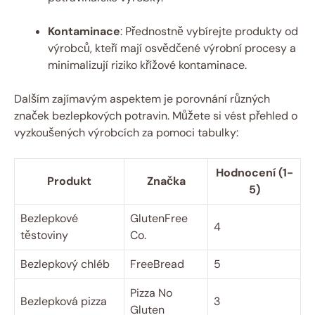
Kontaminace
: Přednostně vybírejte produkty od
výrobců, kteří mají osvědčené výrobní procesy a
minimalizují ⁢riziko křížové kontaminace.
Dalším zajímavým aspektem je porovnání různých
značek bezlepkových potravin. Můžete⁣ si vést přehled o
vyzkoušených výrobcích za pomoci tabulky:
Hodnocení (1-
Produkt
Značka
5)
Bezlepkové ​
GlutenFree
4
těstoviny
⁢Co.
Bezlepkový chléb
FreeBread
5
Pizza No⁣
Bezlepková pizza
3
Gluten