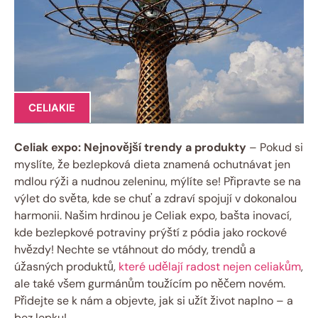
CELIAKIE
Celiak expo: Nejnovější trendy a produkty
– Pokud ‌si​
myslíte, že bezlepková dieta znamená ochutnávat jen
mdlou rýži a nudnou zeleninu, mýlíte se! Připravte‌ se⁢ na
výlet do světa, kde ⁤se chuť a zdraví spojují​ v dokonalou
harmonii. Našim hrdinou‍ je Celiak expo, bašta inovací,
kde ⁣bezlepkové potraviny prýští z pódia jako rockové
hvězdy! Nechte se vtáhnout do módy, trendů a
úžasných produktů,
které udělají radost nejen celiakům
,
ale také ⁣všem gurmánům toužícím po něčem novém.
Přidejte se k nám a objevte, jak si užít život naplno – a
bez​ lepku!