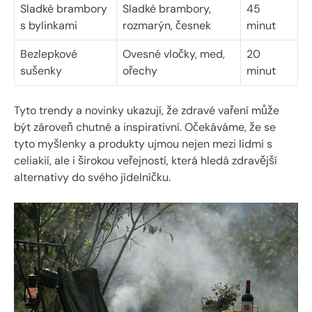
Sladké ​brambory
Sladké ​brambory,
45
s bylinkami
rozmarýn, česnek
minut
Bezlepkové
Ovesné ⁢vločky, ‍med,
20
sušenky
ořechy
minut
Tyto trendy a ⁢novinky ukazují, že zdravé ‍vaření⁣ může
být‍ zároveň chutné a inspirativní. Očekáváme, že se
tyto myšlenky a produkty ujmou nejen mezi‍ lidmi s
⁣celiakií, ale i širokou veřejností, která hledá zdravější
alternativy do svého jídelníčku.