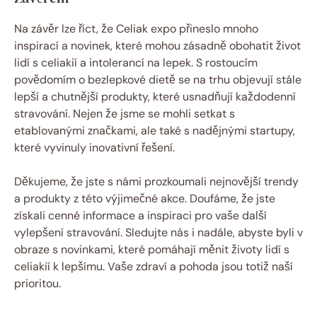
Na závěr lze‌ říct,‍ že Celiak expo přineslo mnoho
inspirací a novinek, které mohou zásadně‌ obohatit život
lidí s celiakií a intolerancí ⁢na lepek. S rostoucím
povědomím⁤ o bezlepkové ⁣dietě se ‍na trhu objevují stále
lepší a chutnější produkty, které usnadňují každodenní
stravování. Nejen že jsme se mohli setkat s
etablovanými značkami, ale ​také s nadějnými startupy,
které vyvinuly inovativní řešení.
Děkujeme, že ⁣jste s námi prozkoumali nejnovější trendy
a produkty z této výjimečné akce.‍ Doufáme, ⁣že jste
získali​ cenné ‌informace a inspiraci‌ pro⁤ vaše další
vylepšení stravování. Sledujte nás i nadále, abyste byli v
obraze‌ s novinkami, které pomáhají měnit životy lidí s
celiakií k lepšímu.‌ Vaše zdraví a pohoda ⁢jsou totiž naší
prioritou.