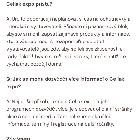
Celiak expo ‌příště?
A: Určitě doporučuji ⁤naplánovat si čas na ochutnávky a
interakci s vystavovateli. Přineste si poznámkový blok,
abyste si mohli zapsat zajímavé produkty a informace,
které vás zaujmou. A nezapomeňte‍ se ‍ptát!
Vystavovatelé jsou zde, aby sdíleli své zkušenosti a
rady. Taktéž byste si měli vzít vzorky, ‌které ⁢si⁤ můžete⁣
vychutnat později doma.
Q: Jak se mohu dozvědět více informací o Celiak
expo?
A:⁢ Nejlepší způsob, jak se o Celiak ⁢expo ⁢a jeho
programech dozvědět více, je sledovat oficiální stránky
akce a sociální média.​ Tam naleznete aktuální
informace, termíny i registrace‍ na další ročníky.
Závěrem