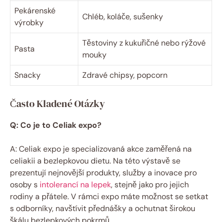
Pekárenské
Chléb, koláče, sušenky
⁤výrobky
Těstoviny z kukuřičné nebo rýžové
Pasta
mouky
Snacky
Zdravé chipsy, popcorn
Často Kladené Otázky
Q: Co ​je‍ to Celiak expo?
A: Celiak expo je specializovaná akce‌ zaměřená na
celiakii a bezlepkovou dietu. Na této výstavě se
⁤prezentují nejnovější produkty, služby a inovace ⁤pro
osoby s
intolerancí na lepek
, stejně jako pro jejich
rodiny a přátele. V rámci ‌expo máte⁤ možnost se setkat
s odborníky, navštívit přednášky a ochutnat širokou
škálu bezlepkových pokrmů.