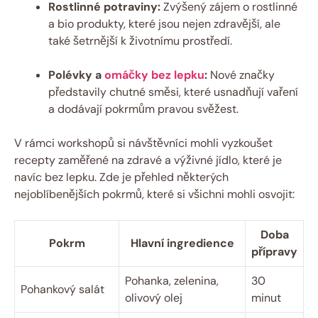
Rostlinné potraviny:
⁤Zvýšený zájem‌ o rostlinné
a ​bio produkty,​ které jsou nejen zdravější, ale⁢
také šetrnější k životnímu prostředí.
Polévky⁣ a
omáčky bez lepku
:
Nové značky
představily chutné směsi, které usnadňují vaření
a dodávají ⁢pokrmům ‍pravou svěžest.
V rámci workshopů si návštěvníci mohli vyzkoušet
recepty zaměřené na zdravé‍ a výživné⁢ jídlo, které je
navíc bez lepku. Zde je přehled‍ některých‌
nejoblíbenějších pokrmů, které si všichni​ mohli⁢ osvojit:
Doba
Pokrm
Hlavní ingredience
přípravy
Pohanka, zelenina,⁤
30
Pohankový salát
olivový olej
minut