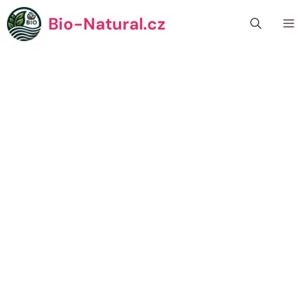
Přeskočit
Bio-Natural.cz
Me
na
obsah