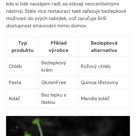
kde si lidé navzájem radí, se stávají neocenitelnými
nástroji. Stále více restaurací také zařazuje‌ bezlepkové ​
možnosti do svých nabídek, což zaručuje širší
dostupnost stravování mimo domov.
Typ
Příklad
Bezlepková
produktu
výrobce
⁤alternativa
Bezlepkový‍
Chléb
Rýžový chléb
krám
Pasta
GlutenFree
Quinoa těstoviny
Bez lepku s
Koláč
Mandle koláč
láskou