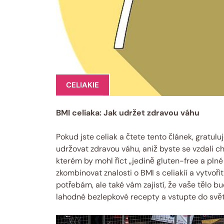
CELIAKIE
BMI ⁣celiaka: Jak ⁢udržet zdravou váhu
Pokud jste celiak a čtete tento článek, gratuluj
udržovat⁤ zdravou váhu, aniž⁣ byste se vzdali c
‌kterém by mohl ​říct „jedině gluten-free a plné
zkombinovat znalosti o BMI s⁤ celiakií a ‍vytvoři
potřebám, ale také vám zajistí, že⁢ vaše tělo bu
lahodné bezlepkové recepty a vstupte do svět