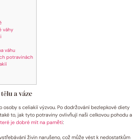
ě
é váhy
i
na váhu
ých potravinách
akií
ělu⁢ a váze
osoby s‍ celiakií výzvou. Po dodržování bezlepkové diety⁣
také‌ to, jak tyto ⁤potraviny ovlivňují naši celkovou pohodu a
teré je dobré mít na paměti
:
vstřebávání​ živin narušeno, což ⁤může‍ vést k nedostatkům