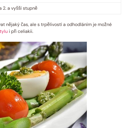
​ 2. a vyšší stupně
vat nějaký čas, ale s trpělivostí‌ a odhodláním je možné
tylu
i při celiakii.