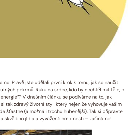
eme! Právě jste udělali první krok k tomu, jak ⁤se naučit
hutných​ pokrmů. Ruku na srdce, kdo by nechtěl mít tělo, o
 energie“? V dnešním ​článku​ se⁢ podíváme na to, jak
t si tak zdravý životní styl,​ který nejen že vyhovuje vašim
de šťastné (a ⁤možná i trochu hubenější). Tak si připravte‌
a skvělého jídla a vyvážené hmotnosti⁢ – začínáme!