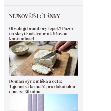
NEJNOVĚJŠÍ ČLÁNKY
Obsahují brambory lepek? Pozor
na skryté nástrahy a křížovou
kontaminaci
Domácí sýr z mléka a octa:
Tajemství farmářů pro dokonalou
chuť za 30 minut