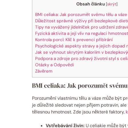
Obsah článku
[
skrýt
]
BMI celiaka: Jak porozumět​ svému tělu⁢ a váze
Důležitost správné výživy při bezlepkové diet
Tipy na vyvážený jídelníček pro udržení zdrav
Fyzická aktivita a její vliv na regulaci‌ hmotnost
Kontrola porcí: Klíč k prevenci přibírání
Psychologické aspekty stravy a jejich dopad 
Jak se vyhnout skrytým ‍kaloriím v bezlepkov
Podpora a zdroje pro‍ zdravý životní styl s celi
Otázky a Odpovědi
Závěrem
BMI celiaka: Jak porozumět​ svému t
Porozumění vlastnímu tělu a váze může být pro 
je důležité sledovat nejen příjem potravin, ale 
⁢tělesnou hmotnost. Zde ⁢jsou některé⁣ faktory,
k
Vstřebávání živin:
U celiakie⁤ může být 