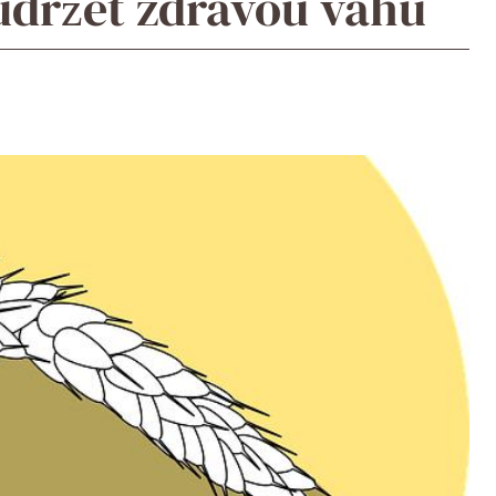
 udržet zdravou váhu