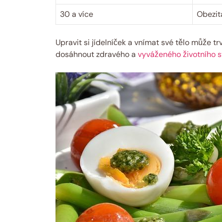
30 a více
Obezita
Upravit si jídelníček a​ vnímat své tělo může tr
dosáhnout zdravého a
vyváženého životního s