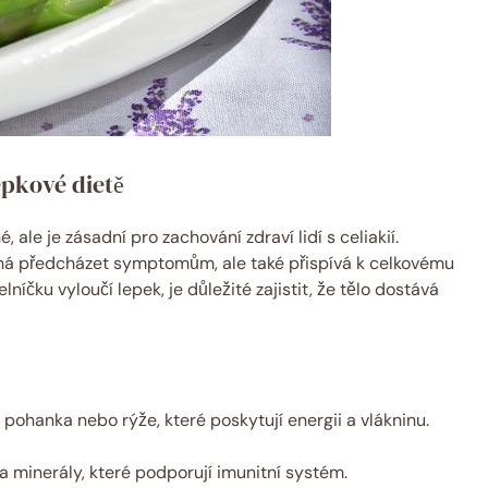
epkové dietě
ale je zásadní pro zachování zdraví lidí s celiakií.
á předcházet ‍symptomům, ale také přispívá k celkovému
lníčku vyloučí lepek, je důležité zajistit, že tělo dostává
pohanka nebo rýže, které poskytují energii a⁣ vlákninu.
 minerály, které podporují imunitní ⁤systém.