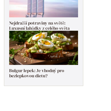
Nejdražší potraviny na světě:
Luxusní lahůdky z celého světa
Bulgur lepek: Je vhodný pro
bezlepkovou dietu?