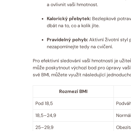
a ovlivnit ⁤vaši hmotnost.
Kalorický přebytek:
Bezlepkové⁢ potrav
dbát na to, co a kolik jíte.
Pravidelný pohyb:
Aktivní životní styl
nezapomínejte tedy na cvičení.
Pro‌ efektivní sledování vaší hmotnosti je užit
může ⁣poskytnout výchozí bod pro úpravy⁣ vaší⁣
své BMI, můžete využít následující jednoduch
Rozmezí ‍BMI
Pod 18,5
Podvá
18,5–24,9
Normál
25–29,9
Obezita