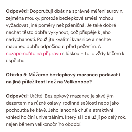
Odpověď:
Doporučuji dbát‍ na správné měření surovin,
zejména ​mouky,⁤ protože bezlepkové směsi mohou
vyžadovat ‌jiné poměry než pšeničná. Je ‌také dobré
nechat těsto dobře vykynout, což přispěje k jeho⁢
nadýchanosti. Použijte kvalitní kvasnice a nechte
mazanec dobře odpočinout ‍před pečením. A
nezapomeňte na přípravu
s láskou – to je vždy klíčem k
úspěchu!
Otázka‌ 5: Můžeme bezlepkový ⁤mazanec podávat i
na jiné příležitosti než na Velikonoce?
Odpověď:
⁤Určitě! Bezlepkový mazanec je skvělým⁢
dezertem na různé oslavy, rodinné sešlosti nebo jako
pochoutka ke kávě. Jeho lahodná⁣ chuť a​ atraktivní
vzhled ho ⁢činí univerzálním, který si lidé ‌užijí po celý rok,
⁢nejen během velikonočního období.