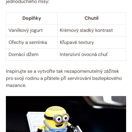
jednoduchého‌ mísy:
Doplňky
Chutě
Vanilkový⁢ jogurt
Krémový⁢ sladký kontrast
Ořechy a semínka
Křupavé textury
Domácí džem
Intenzivní ovocná chuť
Inspirujte‌ se a vytvořte‍ tak nezapomenutelný zážitek
pro svoji rodinu ‍a ⁢přátele při‌ servírování bezlepkového
mazance.