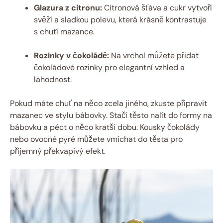
Glazura ⁢z ⁤citronu:
Citronová šťáva​ a cukr‌ vytvoří
‍svěží a sladkou polevu,⁢ která ⁤krásně kontrastuje
s chutí⁢ mazance.
Rozinky v čokoládě:
⁤Na vrchol můžete přidat⁣
čokoládové rozinky pro ⁤elegantní ‍vzhled a
lahodnost.
Pokud máte chuť na něco zcela jiného, zkuste⁤ připravit
⁤mazanec⁢ ve stylu bábovky. Stačí těsto⁣ nalít do formy⁣ na
bábovku a⁢ péct​ o něco kratší⁣ dobu. Kousky čokolády‍
nebo ovocné pyré můžete vmíchat‍ do těsta pro
příjemný překvapivý⁤ efekt.