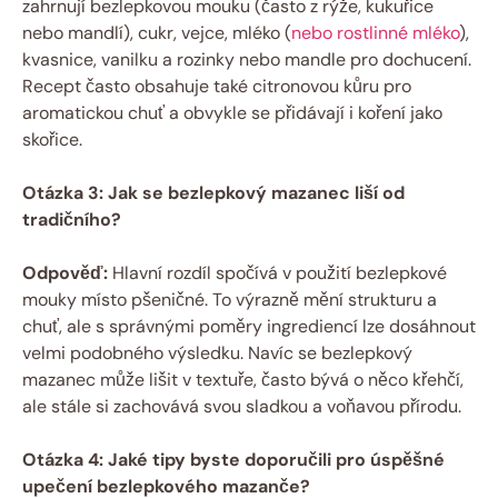
zahrnují bezlepkovou mouku‍ (často z rýže, ⁣kukuřice⁤
nebo mandlí), cukr, vejce, mléko (
nebo rostlinné mléko
),
kvasnice, vanilku a rozinky nebo mandle⁢ pro dochucení.
‍Recept ‌často obsahuje také citronovou kůru pro
aromatickou chuť a obvykle se přidávají i koření jako
skořice.
Otázka ‍3: Jak se bezlepkový mazanec liší od
tradičního?
Odpověď:
Hlavní rozdíl spočívá ⁢v‌ použití ‍bezlepkové‍
mouky místo pšeničné. To výrazně mění strukturu⁤ a
chuť, ⁢ale s správnými poměry ⁤ingrediencí lze⁢ dosáhnout
velmi podobného výsledku. Navíc se bezlepkový
mazanec může lišit v textuře, často bývá o něco křehčí,
ale stále⁢ si zachovává svou sladkou a ⁤voňavou přírodu.
Otázka 4: Jaké ⁢tipy byste doporučili⁣ pro úspěšné
upečení bezlepkového mazanče?