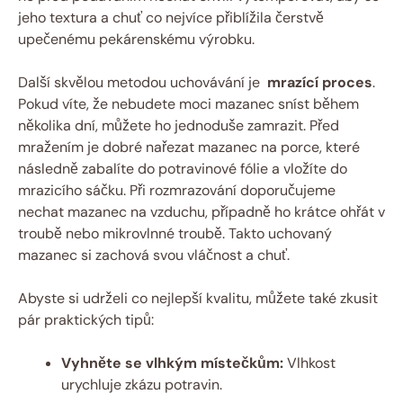
jeho‌ textura a chuť co nejvíce přiblížila čerstvě‍
upečenému pekárenskému ‌výrobku.
Další​ skvělou metodou ​uchovávání je ‌
mrazící⁤ proces
.
‌Pokud víte, že nebudete moci mazanec ⁢sníst‍ během
několika dní, ⁣můžete⁤ ho jednoduše zamrazit. Před
⁤mražením je⁢ dobré ​nařezat mazanec na porce, které
následně zabalíte do potravinové fólie a vložíte ​do
‍mrazicího sáčku. Při rozmrazování doporučujeme
nechat mazanec na​ vzduchu, případně ‍ho krátce ohřát v‌
troubě​ nebo ⁤mikrovlnné troubě. Takto‍ uchovaný⁢
mazanec‌ si zachová svou‌ vláčnost a chuť.
Abyste ​si udrželi co nejlepší kvalitu, můžete také zkusit
pár praktických tipů:
Vyhněte se vlhkým ‍místečkům:
Vlhkost
urychluje zkázu potravin.