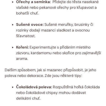
Ořechy ⁢a semínka:
‌ Přidejte do těsta ‌nasekané⁤
vlašské nebo ⁤pekanové⁣ ořechy pro křupavost‌ a
bohatší⁢ chuť.
Sušené ovoce:
Sušené meruňky, brusinky či
rozinky⁢ dodají mazanci sladkost a ovocnou
šťavnatost.
Koření:
Experimentujte s⁢ přidáním mletého
zázvoru, kardamomu nebo skořice⁢ pro zajímavější
aroma.
Dalším způsobem, jak si mazanec přizpůsobit, je jeho
poleva nebo dekorace. Zde jsou některé⁢ tipy:
Čokoládová poleva:
Rozpuštěná hořká čokoláda
nebo čokoládové chipsy‍ mohou dodávat
delikátní chuť.