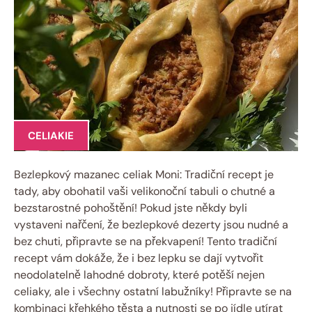
CELIAKIE
Bezlepkový mazanec celiak ​Moni: Tradiční recept je ​
tady, aby obohatil vaši velikonoční tabuli‌ o chutné a
bezstarostné pohoštění! Pokud jste někdy byli
vystaveni nařčení, že bezlepkové ​dezerty ‌jsou nudné a
bez chuti, připravte se na​ překvapení! Tento ⁤tradiční
recept vám dokáže, že i ‍bez ‍lepku‍ se dají vytvořit‌
neodolatelně lahodné dobroty, které potěší nejen
celiaky, ale ⁤i všechny‍ ostatní⁤ labužníky! Připravte se na
kombinaci křehkého těsta a ⁤nutnosti se po jídle utírat