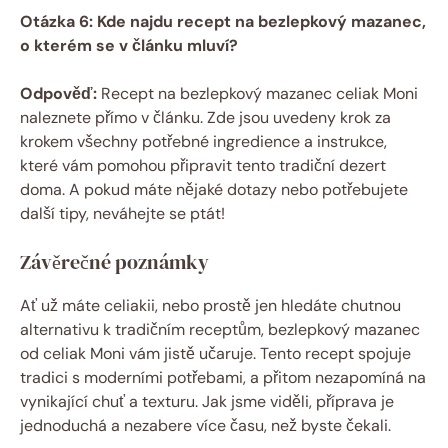
Otázka 6: Kde ⁤najdu recept na bezlepkový ⁣mazanec,
⁣o ‌kterém se v článku mluví?
Odpověď:
Recept na bezlepkový mazanec celiak Moni
naleznete přímo​ v‍ článku.⁤ Zde jsou uvedeny krok za⁤
krokem všechny potřebné ingredience a​ instrukce,⁤
které vám pomohou‌ připravit tento tradiční dezert
doma. A pokud máte ⁢nějaké dotazy nebo potřebujete‌
další tipy, neváhejte se ptát!
Závěrečné poznámky
Ať už máte celiakii, nebo prostě jen hledáte chutnou
⁢alternativu k⁢ tradičním​ receptům, bezlepkový mazanec
od celiak Moni vám‍ jistě učaruje. Tento recept spojuje
tradici s moderními potřebami, a přitom ⁣nezapomíná na
vynikající chuť a texturu. ⁤Jak‍ jsme viděli, příprava je
‌jednoduchá a nezabere více času, než ⁢byste čekali.