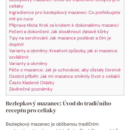
⁢celiaky
Ingredience pro bezlepkový​ mazanec: Co potřebujete
‍mít ⁣po ruce
Příprava těsta: Krok za krokem⁣ k dokonalému mazanci
Pečení a dokončení: Jak dosáhnout zlatavé kůrky
Tipy na servírování: Jak mazance podávat a⁤ čím je
doplnit
Varianty a obměny: Kreativní způsoby, jak si mazance
ozvláštnit
Varianty a obměny
Péče o mazance: Jak je uchovávat, aby zůstaly ‍čerstvé
Osobní příběh: Jak mi mazance změnily život s⁤ celiakií
Často Kladené Otázky
Závěrečné poznámky
Bezlepkový ⁢mazanec: Úvod do tradičního
receptu pro ⁢celiaky
Bezlepkový mazanec​ je oblíbenou‍ tradičním