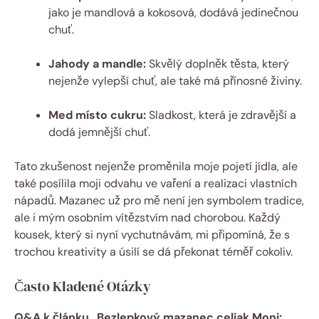
jako je mandlová a kokosová, ⁢dodává jedinečnou
chuť.
Jahody a mandle:
Skvělý doplněk těsta, který
nejenže vylepší chuť, ale také⁣ má přínosné živiny.
Med místo cukru:
⁢Sladkost, která⁢ je zdravější a
⁤dodá jemnější chuť.
Tato zkušenost nejenže proměnila moje⁢ pojetí ⁣jídla, ale
také⁣ posílila moji ⁤odvahu‍ ve ‌vaření a realizaci vlastních
nápadů. Mazanec už pro mě není jen symbolem tradice,
ale i mým osobním⁤ vítězstvím nad chorobou. Každý
kousek,‍ který‌ si‌ nyní‌ vychutnávám, mi připomíná, že s
trochou kreativity a‍ úsilí se dá překonat téměř ‌cokoliv.
Často Kladené Otázky
Q&A k článku „Bezlepkový mazanec ‌celiak ‌Moni:‌