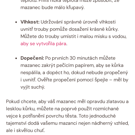
teplotu. ​Příliš‌ nízká teplota může způsobit, ‍že⁣
mazanec bude málo⁣ křupavý.
Vlhkost:
Udržování správné úrovně vlhkosti
uvnitř⁢ trouby pomůže‍ dosažení krásné ⁢kůrky.
Můžete⁤ do trouby umístit⁢ i malou misku ⁢s vodou,
aby se vytvořila pára
.
Dopečení:
Po prvních 30 ‌minutách ​můžete
mazanec zakrýt ‌pečícím papírem, aby‍ se kůrka
nespálila, a dopéct ho, dokud nebude propečený⁤
i uvnitř. Ověřte‌ propečení⁤ pomocí špejle – měl by
vyjít suchý.
Pokud chcete, aby‍ váš mazanec měl opravdu zlatavou a
lesklou kůrku,⁢ můžete​ na poprvé použít rozmíchané
‍vejce k potřísnění povrchu těsta. Toto jednoduché
tajemství dodá vašemu​ mazanci nejen nádherný⁢ vzhled,
ale i⁢ skvělou⁤ chuť.