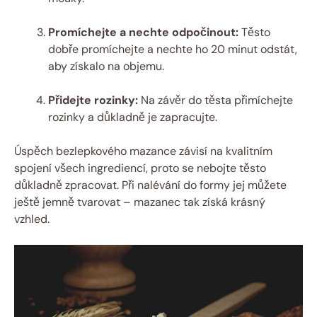
Promíchejte ⁢a‌ nechte⁤ odpočinout:
Těsto
dobře ⁢promíchejte a nechte ho 20 ⁣minut odstát,
aby získalo na objemu.
Přidejte rozinky:
⁤Na závěr⁤ do těsta přimíchejte
rozinky a ⁣důkladně je zapracujte.
Úspěch‌ bezlepkového ‌mazance‍ závisí ‌na kvalitním
spojení všech ingrediencí, proto ‌se nebojte těsto
důkladně zpracovat. Při nalévání do formy jej můžete
ještě jemně ‍tvarovat – mazanec tak získá krásný
vzhled.