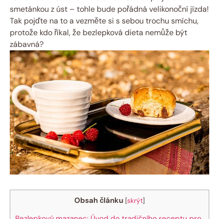
smetánkou z úst – tohle bude pořádná velikonoční jízda!
Tak pojďte na ‌to a vezměte si s sebou trochu smíchu,
protože ⁢kdo říkal, že⁤ bezlepková​ dieta nemůže být
zábavná?
Obsah článku
[
skrýt
]
Bezlepkový ⁢mazanec: Úvod do tradičního receptu pro