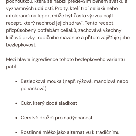
pochoutkou, která se‌ nabízí především během svátků ⁢a
významných událostí. Pro ty, kteří ⁤trpí celiakií nebo
intolerancí⁤ na lepek, může být ⁤často výzvou najít​
recept,‍ který‌ neohrozí jejich zdraví. Tento recept,
přizpůsobený potřebám⁢ celiaků, zachovává všechny
klíčové prvky ​tradičního ‌mazance‌ a přitom zajišťuje jeho
bezlepkovost.
Mezi ‌hlavní ingredience tohoto bezlepkového variantu⁤
patří:
Bezlepková mouka (např. rýžová, ⁢mandlová nebo⁤
pohanková)
Cukr, který⁢ dodá sladkost
Čerstvé droždí pro nadýchanost
Rostlinné mléko jako⁣ alternativu k tradičnímu