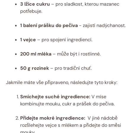
3 lžíce cukru
– pro‍ sladkost, ​kterou ​mazanec
potřebuje.
1 balení prášku do⁢ pečiva
‍- zajistí nadýchanost.
1 ⁣vejce
– pro spojení ⁣ingrediencí.
200 ml mléka
– může být i rostlinné.
50 g ⁤rozinek
– pro tradiční chuť.
Jakmile máte vše ‍připraveno, ⁤následujte tyto kroky:
Smíchejte suché ingredience:
V ⁢míse
kombinujte mouku, ⁣cukr a ⁢prášek ⁣do pečiva.
Přidejte‌ mokré⁤ ingredience:
⁢ V⁢ jiné nádobě
rozšlehejte‍ vejce ‍s mlékem⁢ a přidejte do směsi
mouky.