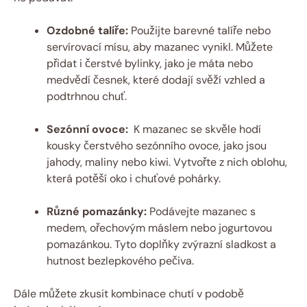
Ozdobné talíře:
Použijte barevné talíře nebo
servírovací mísu, aby mazanec ​vynikl. ‍Můžete
přidat ⁤i čerstvé bylinky, jako je máta nebo​
medvědí česnek, které dodají ‌svěží ‍vzhled a
podtrhnou chuť.
Sezónní ovoce:
​ K mazanec se skvěle hodí
kousky čerstvého sezónního ovoce, jako jsou
jahody, maliny ‌nebo‌ kiwi. Vytvořte z nich oblohu,
která potěší oko i chuťové ​pohárky.
Různé pomazánky:
Podávejte mazanec s
‍medem, ořechovým máslem nebo jogurtovou
pomazánkou. Tyto⁣ doplňky zvýrazní sladkost a
hutnost⁢ bezlepkového ⁣pečiva.
Dále ‍můžete zkusit‌ kombinace ‌chutí v podobě