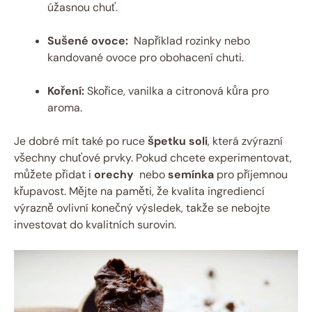
‌úžasnou chuť.
Sušené ovoce:
‌ Například rozinky nebo
kandované ovoce pro obohacení chuti.
Koření:
Skořice, vanilka a citronová kůra pro
aroma.
Je dobré mít také po ‍ruce
špetku soli
, ⁣která zvýrazní
všechny ‍chuťové prvky. Pokud chcete experimentovat,
můžete přidat i
orechy
⁢ nebo
semínka
pro příjemnou
⁢křupavost.‌ Mějte‍ na ‍paměti, ⁤že kvalita ingrediencí
výrazně ovlivní konečný výsledek, takže se nebojte⁣
investovat ⁣do ‌kvalitních⁤ surovin.