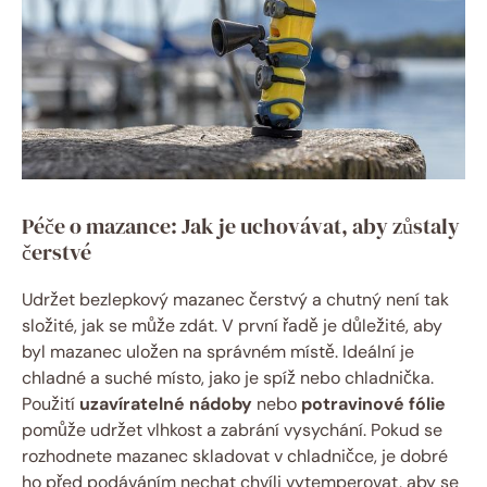
Péče o mazance: Jak je uchovávat, aby zůstaly
‍čerstvé
Udržet bezlepkový ​mazanec čerstvý a ⁣chutný ‌není tak
složité, jak se může zdát. V první řadě je důležité, aby
byl mazanec uložen na správném místě.‌ Ideální je
chladné ⁢a suché⁤ místo, jako je spíž nebo chladnička.
⁤Použití
uzavíratelné nádoby
nebo
potravinové⁤ fólie
pomůže udržet vlhkost a zabrání vysychání. Pokud se
rozhodnete mazanec skladovat ‌v ⁣chladničce, je⁢ dobré
ho před podáváním ‍nechat chvíli vytemperovat, aby se