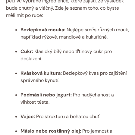
pečlivě vybrané⁤ ingredience, které zajistí, že výsledek
bude chutný ⁢a vláčný. Zde⁤ je seznam ‍toho, co byste​
měli ⁢mít po ruce:
Bezlepková mouka:
Nejlépe​ směs ‌různých ⁤mouk,⁣
například rýžové, mandlové a‌ kukuřičné.
Cukr:
Klasický bílý nebo třtinový​ cukr pro
doslazení.
Kvásková kultura:
Bezlepkový kvas pro zajištění
správného kynutí.
Podmáslí nebo jogurt:
Pro nadýchanost a
vlhkost těsta.
Vejce:
Pro strukturu‍ a bohatou chuť.
Máslo nebo rostlinný ​olej:
Pro jemnost⁤ a