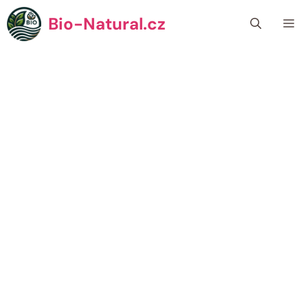
Přeskočit
Bio-Natural.cz
Me
na
obsah