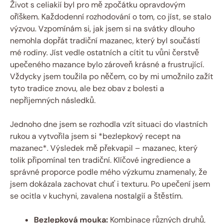
Život s celiakií byl pro‌ mě zpočátku opravdovým
oříškem. Každodenní rozhodování ‌o tom, co jíst, se stalo
výzvou. Vzpomínám si, jak ⁢jsem si⁣ na svátky⁢ dlouho
nemohla dopřát ⁢tradiční mazanec, který ⁢byl součástí
mé rodiny. ⁤Jíst vedle ostatních a cítit tu vůni čerstvě‍
upečeného mazance⁣ bylo zároveň krásné a frustrující.‌
Vždycky jsem toužila po něčem,‍ co by mi umožnilo zažít
tyto tradice znovu, ale bez⁢ obav z bolesti a
nepříjemných následků.
Jednoho dne⁣ jsem se rozhodla vzít situaci do vlastních
rukou a vytvořila jsem si *bezlepkový recept na
mazanec*. Výsledek mě překvapil⁤ – mazanec, který
tolik připomínal ten tradiční. Klíčové⁤ ingredience a
správné proporce podle mého výzkumu‍ znamenaly, že
jsem ⁣dokázala zachovat chuť i texturu. Po ‍upečení jsem⁣
se ocitla v kuchyni, zavalena ‌nostalgií ​a štěstím.
Bezlepková mouka:
Kombinace⁤ různých druhů,