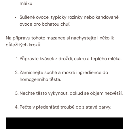
mléku
Sušené ovoce, ⁢typicky⁣ rozinky nebo kandované
ovoce pro bohatou chuť
Na přípravu⁤ tohoto‍ mazance si nachystejte i několik
důležitých kroků:
Připravte ‍kvásek ⁣z⁣ droždí,​ cukru a teplého mléka.
Zamíchejte⁢ suché a⁢ mokré⁤ ingredience‌ do
homogenního těsta.
Nechte těsto vykynout, ⁢dokud se objem nezvětší.
Pečte v předehřáté troubě do ⁣zlatavé​ barvy.