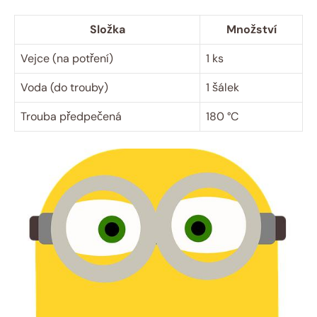
Složka
Množství
Vejce (na ‌potření)
1 ks
Voda (do​ trouby)
1 šálek
Trouba předpečená
180⁤ °C