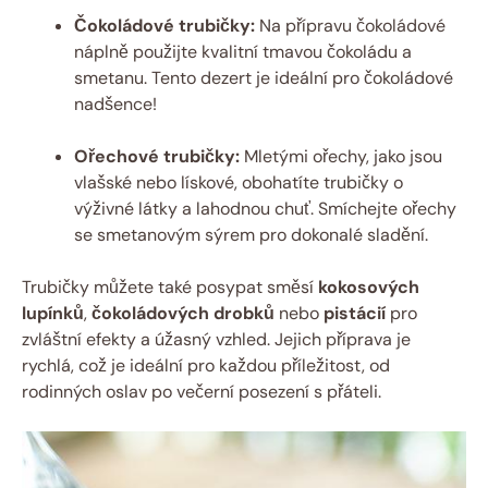
Čokoládové trubičky:
Na přípravu čokoládové
náplně použijte kvalitní tmavou čokoládu a
smetanu. Tento dezert je ideální pro čokoládové
nadšence!
Ořechové trubičky:
Mletými ořechy, jako jsou
vlašské nebo lískové, obohatíte trubičky o
výživné látky a lahodnou chuť. Smíchejte ořechy
se smetanovým sýrem pro dokonalé sladění.
Trubičky můžete také posypat směsí
kokosových
lupínků
,
čokoládových drobků
nebo
pistácií
pro
zvláštní efekty a úžasný vzhled. Jejich příprava je
rychlá, což je ideální pro každou příležitost, od
rodinných oslav po večerní posezení s přáteli.