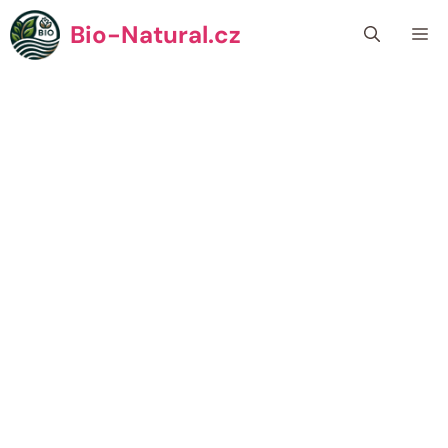
Přeskočit
Bio-Natural.cz
Me
na
obsah