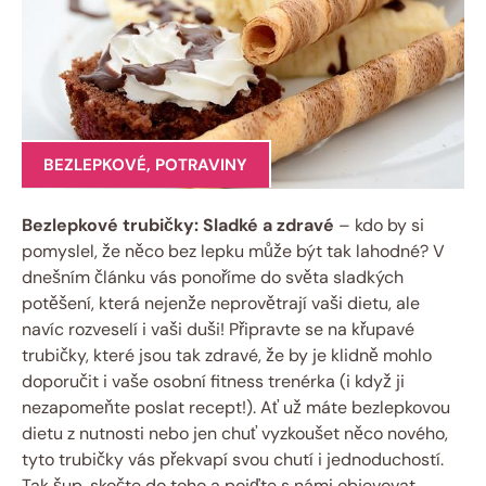
BEZLEPKOVÉ
,
POTRAVINY
Bezlepkové trubičky: Sladké a zdravé
– kdo by si
pomyslel, že něco bez lepku může být tak lahodné? V
dnešním článku vás ponoříme do světa sladkých
potěšení, která nejenže neprovětrají vaši dietu, ale
navíc rozveselí i vaši duši! Připravte se na křupavé
trubičky, které jsou tak zdravé, že by je klidně mohlo
doporučit i vaše osobní fitness trenérka (i když ji
nezapomeňte poslat recept!). Ať už máte bezlepkovou
dietu z nutnosti nebo jen chuť vyzkoušet něco nového,
tyto trubičky vás překvapí svou chutí i jednoduchostí.
Tak šup, skočte do toho a pojďte s námi objevovat