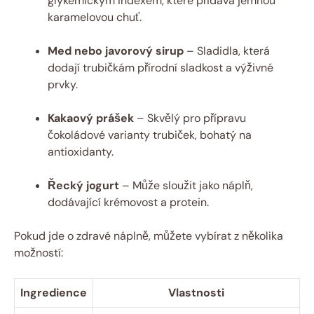
glykemickým indexem, které přidává jemnou
karamelovou chuť.
Med nebo javorový sirup
– Sladidla, která
dodají trubičkám přírodní sladkost a výživné
prvky.
Kakaový prášek
– Skvělý pro přípravu
čokoládové varianty trubiček, bohatý na
antioxidanty.
Řecký jogurt
– Může sloužit jako náplň,
dodávající krémovost a protein.
Pokud jde o zdravé náplně, můžete vybírat z několika
možností:
Ingredience
Vlastnosti