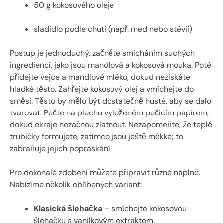
50 g kokosového oleje
sladidlo podle chuti (např. med nebo stévii)
Postup je jednoduchý, začněte smícháním suchých
ingrediencí, jako jsou mandlová a kokosová mouka. Poté
přidejte vejce a mandlové mléko, dokud nezískáte
hladké těsto. Zahřejte kokosový olej a vmíchejte do
směsi. Těsto by mělo být dostatečně husté, aby se dalo
tvarovat. Pečte na plechu vyloženém pečicím papírem,
dokud okraje nezačnou zlatnout. Nezapomeňte, že teplé
trubičky formujete, zatímco jsou ještě měkké; to
zabraňuje jejich popraskání.
Pro dokonalé zdobení můžete připravit různé náplně.
Nabízíme několik oblíbených variant:
Klasická šlehačka
– smíchejte kokosovou
šlehačku s vanilkovým extraktem.