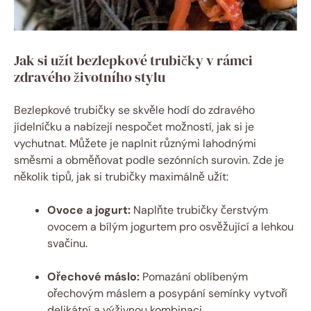
Jak si užít bezlepkové trubičky v rámci
zdravého životního stylu
Bezlepkové trubičky se skvěle hodí do zdravého
jídelníčku a nabízejí nespočet možností, jak si je
vychutnat. Můžete je naplnit různými lahodnými
směsmi a obměňovat podle sezónních surovin. Zde je
několik tipů, jak si trubičky maximálně užít:
Ovoce a jogurt:
Naplňte trubičky čerstvým
ovocem a bílým jogurtem pro osvěžující a lehkou
svačinu.
Ořechové máslo:
Pomazání oblíbeným
ořechovým máslem a posypání semínky vytvoří
delikátní a výživnou kombinaci.