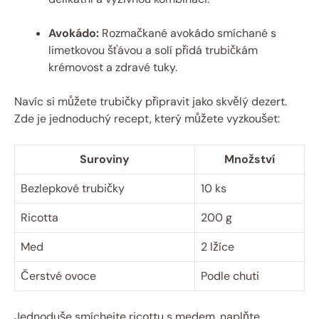
Avokádo:
Rozmačkané avokádo smíchané s
limetkovou šťávou a solí přidá trubičkám
krémovost a zdravé tuky.
Navíc si můžete trubičky připravit jako skvělý dezert.
Zde je jednoduchý recept, který můžete vyzkoušet:
Suroviny
Množství
Bezlepkové trubičky
10 ks
Ricotta
200 g
Med
2 lžíce
Čerstvé ovoce
Podle chuti
Jednoduše smíchejte ricottu s medem, naplňte