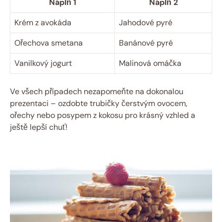
Náplň 1
Náplň 2
Krém z avokáda
Jahodové pyré
Ořechova smetana
Banánové pyré
Vanilkový jogurt
Malinová omáčka
Ve všech případech nezapomeňte na dokonalou
prezentaci – ozdobte trubičky čerstvým ovocem,
ořechy nebo posypem z kokosu pro krásný vzhled a
ještě lepší chuť!