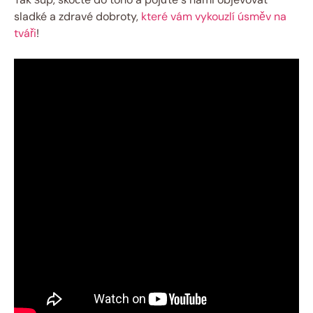
sladké a zdravé dobroty,
které vám vykouzlí úsměv na
tváři
!