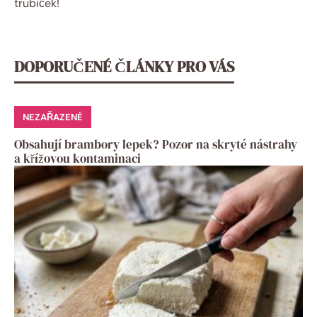
trubiček!
DOPORUČENÉ ČLÁNKY PRO VÁS
NEZAŘAZENÉ
Obsahují brambory lepek? Pozor na skryté nástrahy
a křížovou kontaminaci