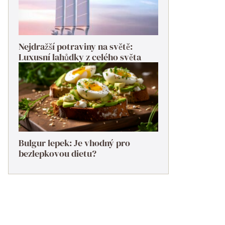
Nejdražší potraviny na světě:
Luxusní lahůdky z celého světa
Bulgur lepek: Je vhodný pro
bezlepkovou dietu?