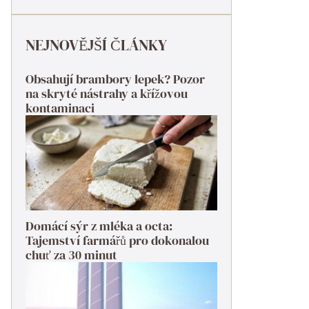
NEJNOVĚJŠÍ ČLÁNKY
Obsahují brambory lepek? Pozor
na skryté nástrahy a křížovou
kontaminaci
Domácí sýr z mléka a octa:
Tajemství farmářů pro dokonalou
chuť za 30 minut