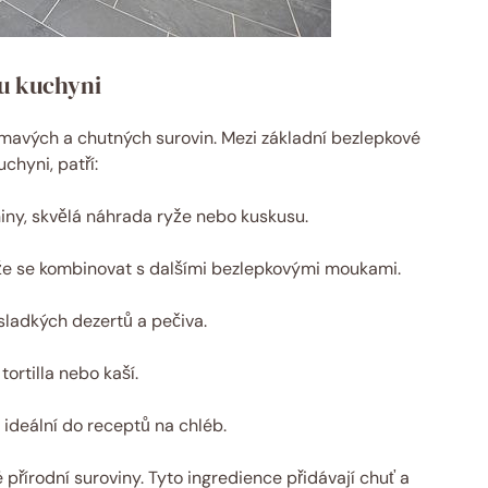
u kuchyni
ímavých a chutných surovin. Mezi základní bezlepkové
chyni, patří:
kniny, skvělá náhrada ryže nebo kuskusu.
že se kombinovat s dalšími bezlepkovými moukami.
sladkých dezertů a pečiva.
ortilla nebo kaší.
ideální do receptů na chléb.
 přírodní suroviny. Tyto ingredience přidávají chuť a