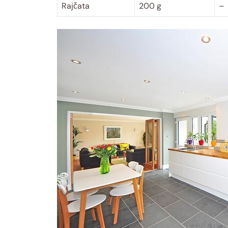
Rajčata
200 g
–