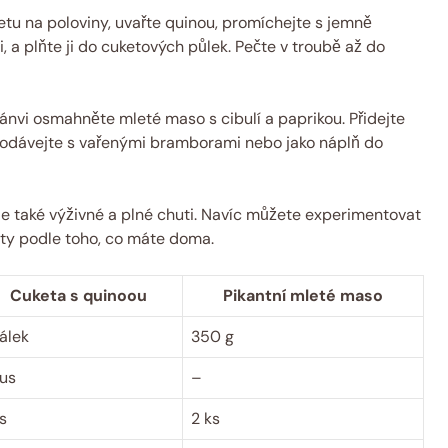
etu na poloviny, uvařte quinou, promíchejte s jemně
, a plňte ji do cuketových půlek. Pečte v troubě až do
nvi osmahněte mleté maso s cibulí a paprikou. Přidejte
. Podávejte s vařenými bramborami nebo jako náplň do
le také výživné a plné chuti. Navíc můžete experimentovat
anty podle toho, co máte doma.
Cuketa s quinoou
Pikantní mleté maso
šálek
350 g
kus
–
ks
2 ks