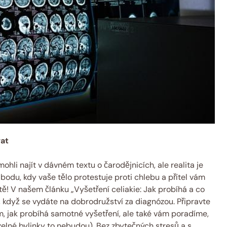
vat
mohli najít v dávném textu o čarodějnicích, ale realita je
bodu, kdy vaše tělo protestuje proti chlebu a přítel vám
tě! V našem článku „Vyšetření celiakie: Jak probíhá a co
 když se vydáte na dobrodružství za diagnózou. Připravte
m, jak probíhá samotné vyšetření, ale také vám poradíme,
uzelné bylinky to nebudou). Bez zbytečných stresů a s