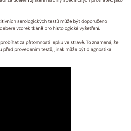
í za účelem zjištění hladiny specifických protilátek, jako
itivních serologických testů může být doporučeno
debere vzorek tkáně pro histologické vyšetření.
probíhat za přítomnosti lepku ve stravě. To znamená, že
 před provedením testů, jinak může být diagnostika