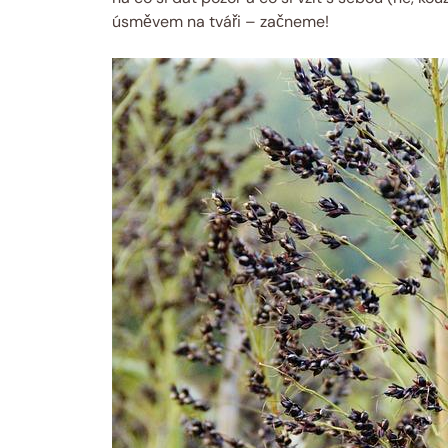
úsměvem na tváři – začneme!