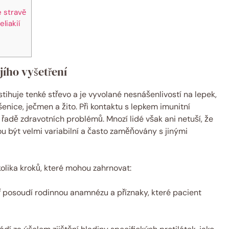
e stravě
liakií
jího vyšetření
tihuje tenké střevo a je vyvolané nesnášenlivostí na lepek,
šenice, ječmen a žito. Při kontaktu s lepkem imunitní
řadě zdravotních problémů. Mnozí lidé však ani netuší, že
u být velmi variabilní a často zaměňovány s jinými
kolika kroků, které mohou zahrnovat:
 posoudí rodinnou anamnézu a příznaky, které pacient