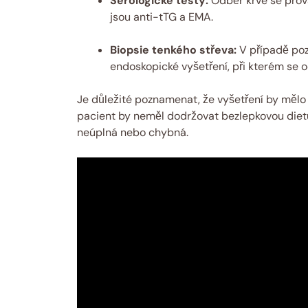
Serologické testy:
Odběr krve se provád
jsou anti-tTG a EMA.
Biopsie tenkého střeva:
V případě poz
endoskopické vyšetření, při kterém se o
Je důležité poznamenat, že vyšetření by mělo 
pacient by neměl dodržovat bezlepkovou dietu
neúplná nebo chybná.