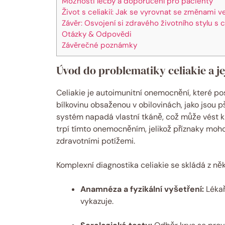
Možnosti léčby a doporučení pro pacienty
Život s celiakií: Jak se vyrovnat se změnami v
Závěr: Osvojení si zdravého životního stylu s ce
Otázky & Odpovědi
Závěrečné poznámky
Úvod do problematiky celiakie a je
Celiakie je autoimunitní onemocnění, které pos
bílkovinu obsaženou v obilovinách, jako jsou p
systém napadá vlastní tkáně, což může vést k 
trpí tímto onemocněním, jelikož příznaky moho
zdravotními potížemi.
Komplexní diagnostika celiakie se skládá z ně
Anamnéza a fyzikální vyšetření:
Lékař
vykazuje.