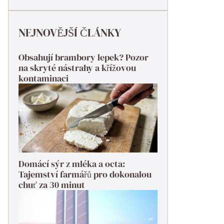
NEJNOVĚJŠÍ ČLÁNKY
Obsahují brambory lepek? Pozor
na skryté nástrahy a křížovou
kontaminaci
Domácí sýr z mléka a octa:
Tajemství farmářů pro dokonalou
chuť za 30 minut