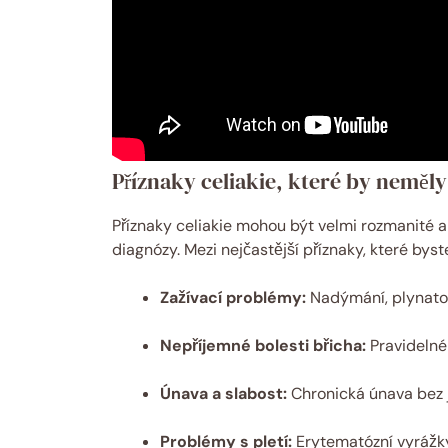
Příznaky celiakie, které by neměl
Příznaky celiakie mohou být velmi rozmanité 
diagnózy. Mezi nejčastější příznaky, které bys
Zažívací problémy:
Nadýmání, plynato
Nepříjemné bolesti břicha:
Pravidelné 
Únava a slabost:
Chronická únava bez j
Problémy s pletí:
Erytematózní vyrážk