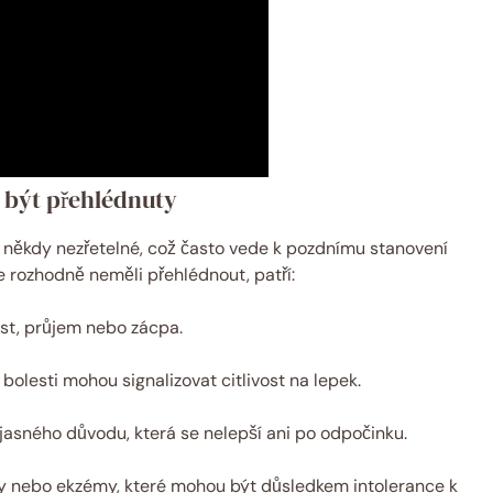
y být přehlédnuty
a někdy nezřetelné, což často vede k pozdnímu stanovení
te rozhodně neměli přehlédnout, patří:
st, průjem nebo zácpa.
bolesti mohou signalizovat citlivost na lepek.
asného důvodu, která se nelepší ani po odpočinku.
y nebo ekzémy, které mohou být důsledkem intolerance k