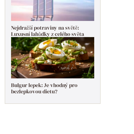
Nejdražší potraviny na světě:
Luxusní lahůdky z celého světa
Bulgur lepek: Je vhodný pro
bezlepkovou dietu?