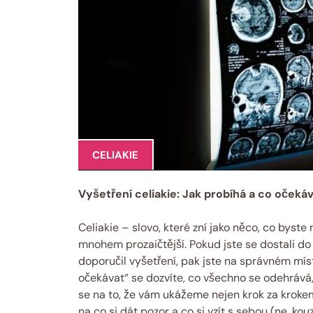
CELIAKIE
Vyšetření celiakie: Jak probíhá a co očeká
Celiakie – slovo, které zní jako něco, co byste 
mnohem prozaičtější. Pokud jste se dostali do 
doporučil vyšetření, pak jste na správném mís
očekávat“ se dozvíte, co všechno se odehrává,
se na to, že vám ukážeme nejen krok za kroke
na co si dát pozor a co si vzít s sebou (ne, ko