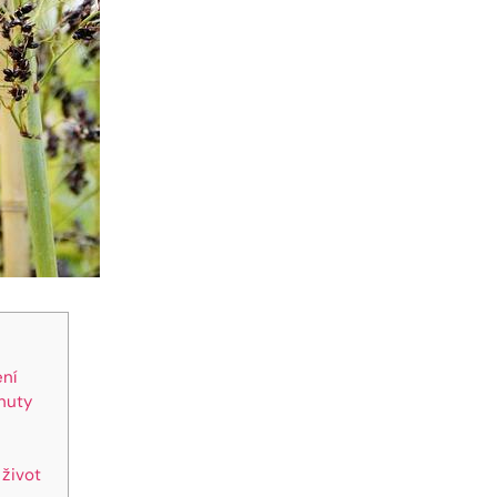
ení
dnuty
 život