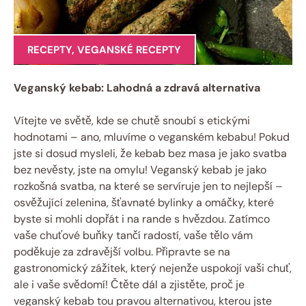
RECEPTY
,
VEGANSKÉ RECEPTY
Veganský kebab: Lahodná a zdravá alternativa
Vítejte ve světě, kde se chutě snoubí s etickými
hodnotami – ano, mluvíme o veganském kebabu! Pokud
jste si dosud mysleli, že kebab bez masa je jako svatba
bez nevěsty, jste na omylu! Veganský kebab je jako
rozkošná svatba, na které se servíruje jen to nejlepší –
osvěžující zelenina, šťavnaté bylinky a omáčky, které
byste si mohli dopřát i na rande s hvězdou. Zatímco
vaše chuťové buňky tančí radostí, vaše tělo vám
poděkuje za zdravější volbu. Připravte se na
gastronomický zážitek, který nejenže uspokojí vaši chuť,
ale i vaše svědomí! Čtěte dál a zjistěte, proč je
veganský kebab tou pravou alternativou, kterou jste