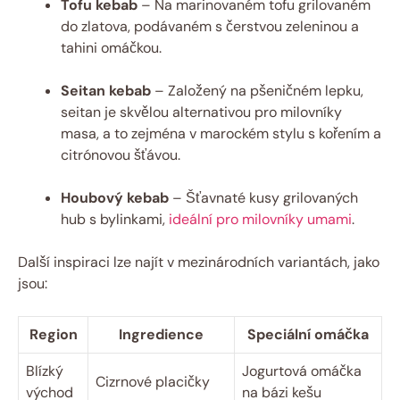
Tofu kebab
– Na marinovaném tofu grilovaném
do zlatova, podávaném s čerstvou zeleninou a
tahini omáčkou.
Seitan kebab
– Založený na pšeničném lepku,
seitan je skvělou alternativou pro milovníky
masa, a to zejména v marockém stylu s kořením a
citrónovou šťávou.
Houbový kebab
– Šťavnaté kusy grilovaných
hub s bylinkami,
ideální pro milovníky umami
.
Další inspiraci lze najít v mezinárodních variantách, jako
jsou:
Region
Ingredience
Speciální omáčka
Blízký
Jogurtová omáčka
Cizrnové placičky
východ
na bázi kešu