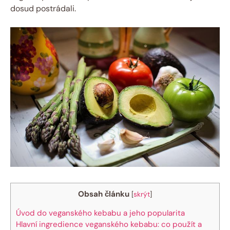
dosud postrádali.
Obsah článku
[
skrýt
]
Úvod do veganského kebabu a jeho popularita
Hlavní ingredience veganského kebabu: co použít a