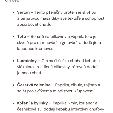
chybět:
Seitan
– Tento pšeničný protein je skvělou
alternativou masa díky své textuře a schopnosti
absorbovat chutě.
Tofu
– Bohaté na bílkoviny a vápník, tofu je
skvělé pro marinování a grilování, a dodá jídlu
lahodnou krémovost.
Luštěniny
– Cizrna či čočka obohatí kebab o
vlákninu a rostlinné bílkoviny, zároveň dodají
jemnou chutí.
Čerstvá zelenina
– Paprika, cibule, rajčata a
salát pro svěžest a mladistvou křupavost.
Koření a bylinky
– Paprika, kmín, koriandr a
česneková sůl dodají kebabu intenzivní chuťový