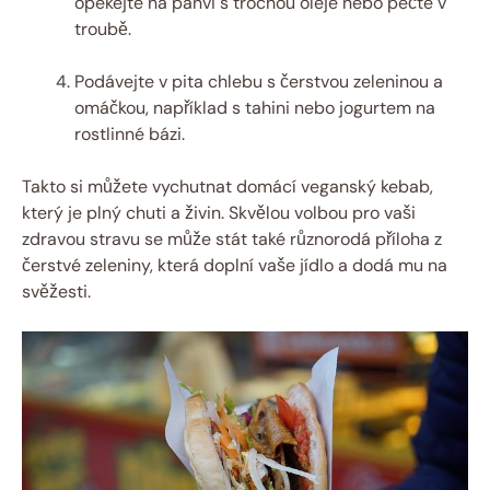
opékejte na pánvi s trochou oleje nebo pečte v
troubě.
Podávejte v pita chlebu s čerstvou zeleninou a
omáčkou, například s tahini nebo jogurtem na
rostlinné bázi.
Takto si můžete vychutnat domácí veganský kebab,
který je plný chuti a živin. Skvělou volbou pro vaši
zdravou stravu se může stát také různorodá příloha z
čerstvé zeleniny, která doplní vaše jídlo a dodá mu na
svěžesti.