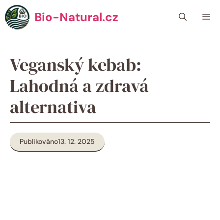
Přeskočit
Bio-Natural.cz
Me
na
obsah
Veganský kebab:
Lahodná a zdravá
alternativa
Publikováno
13. 12. 2025