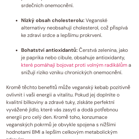
srdečních onemocnění.
Nízký obsah cholesterolu:
Veganské
alternativy neobsahují cholesterol, což přispívá
ke zdraví srdce a lepšímu prokrvení.
Bohatství antioxidantů:
Čerstvá zelenina, jako
je paprika nebo cibule, obsahuje antioxidanty,
které pomáhají bojovat proti volným radikálům
a
snižují riziko vzniku chronických onemocnění.
Kromě těchto benefitů může veganský kebab pozitivně
ovlivnit i vaši energii a vitalitu. Pokud jej doplníte o
kvalitní bílkoviny a zdravé tuky, získáte perfektní
vyvážené jídlo, které vás zasytí a dodá potřebnou
energii pro celý den. Kromě toho, konzumace
veganských pokrmů je obvykle spojena s nižšími
hodnotami BMI a lepším celkovým metabolickým