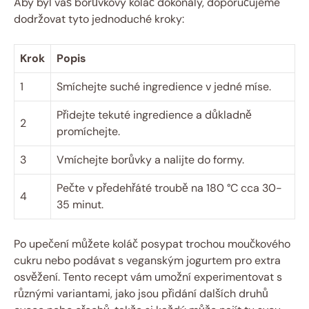
Aby byl váš borůvkový koláč dokonalý, doporučujeme
dodržovat tyto jednoduché kroky:
Krok
Popis
1
Smíchejte suché ingredience v jedné míse.
Přidejte tekuté ingredience a důkladně
2
promíchejte.
3
Vmíchejte borůvky a nalijte do formy.
Pečte v předehřáté troubě na 180 °C cca 30-
4
35 minut.
Po upečení můžete koláč posypat trochou moučkového
cukru nebo podávat s veganským jogurtem pro extra
osvěžení. Tento recept vám umožní experimentovat s
různými variantami, jako jsou přidání dalších druhů