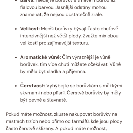
Barva:
Hledejte borůvky s tmavě modrou až
fialovou barvou. Jasnější odstíny mohou
znamenat, že nejsou dostatečně zralé.
Velikost:
Menší borůvky bývají často chuťově
intenzivnější než větší plody. Zvažte mix obou
velikostí pro zajímavější texturu.
Aromatické vůně:
Čím výraznější je vůně
borůvek, tím více chuti můžete očekávat. Vůně
by měla být sladká a příjemná.
Čerstvost:
Vyhýbejte se borůvkám s měkkými
skvrnami nebo plísní. Čerstvé borůvky by měly
být pevné a šťavnaté.
Pokud máte možnost, zkuste nakupovat borůvky na
místních trzích nebo přímo od farmářů, kde jsou plody
často čerstvě sklizeny. A pokud máte možnost,