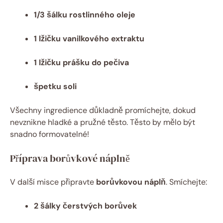
1/3 šálku rostlinného oleje
1 lžičku vanilkového extraktu
1 lžičku prášku do pečiva
špetku soli
Všechny ingredience důkladně promíchejte, dokud
nevznikne hladké a pružné těsto. Těsto by mělo být
snadno formovatelné!
Příprava borůvkové náplně
V další misce připravte
borůvkovou náplň
. Smíchejte:
2 šálky čerstvých borůvek