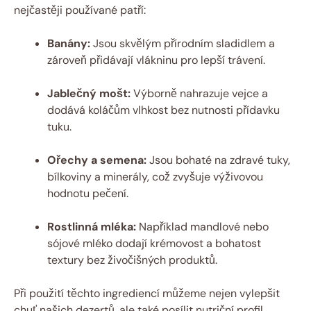
nejčastěji používané patří:
Banány:
Jsou skvělým přírodním sladidlem a
zároveň přidávají vlákninu pro lepší trávení.
Jablečný mošt:
Výborně nahrazuje vejce a
dodává koláčům vlhkost bez nutnosti přídavku
tuku.
Ořechy a semena:
Jsou bohaté na zdravé tuky,
bílkoviny a minerály, což zvyšuje výživovou
hodnotu pečení.
Rostlinná mléka:
Například mandlové nebo
sójové mléko dodají krémovost a bohatost
textury bez živočišných produktů.
Při použití těchto ingrediencí můžeme nejen vylepšit
chuť našich dezertů, ale také posílit nutriční profil.