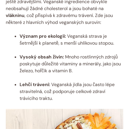
ještě zdravějšími. Veganské ingredience obvykle
neobsahují žádné cholesterol a jsou bohaté na
vlákninu
, což přispívá k zdravému trávení. Zde jsou
některé z hlavních výhod veganských surovin:
Význam pro ekologii:
Veganská strava je
šetrnější k planetě, s menší uhlíkovou stopou.
Vysoký obsah živin:
Mnoho rostlinných zdrojů
poskytuje důležité vitaminy a minerály, jako jsou
železo, hořčík a vitamin B.
Lehčí trávení:
Veganská jídla jsou často lépe
stravitelná, což podporuje celkové zdraví
trávicího traktu.