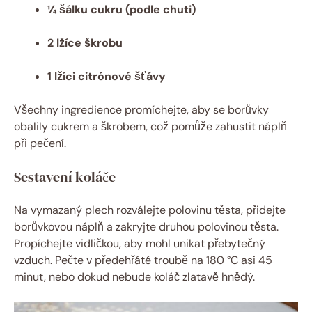
¼ šálku cukru (podle chuti)
2 lžíce škrobu
1 lžíci citrónové šťávy
Všechny ingredience promíchejte, aby se borůvky
obalily cukrem a škrobem, což pomůže zahustit náplň
při pečení.
Sestavení koláče
Na vymazaný plech rozválejte polovinu těsta, přidejte
borůvkovou náplň a zakryjte druhou polovinou těsta.
Propíchejte vidličkou, aby mohl unikat přebytečný
vzduch. Pečte v předehřáté troubě na 180 °C asi 45
minut, nebo dokud nebude koláč zlatavě hnědý.