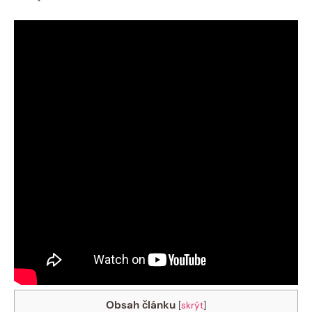
Obsah článku
[
skrýt
]