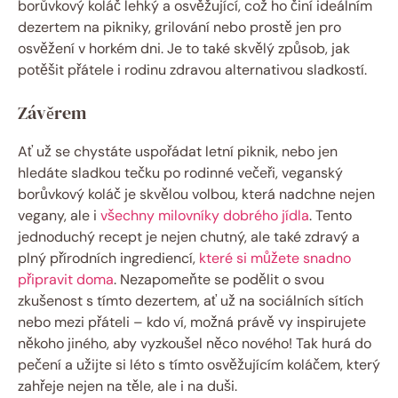
borůvkový koláč lehký a osvěžující, což ho činí ideálním
dezertem na pikniky, grilování nebo prostě jen pro
osvěžení v horkém dni. Je to také skvělý způsob, jak
potěšit přátele i rodinu zdravou alternativou sladkostí.
Závěrem
Ať už se chystáte uspořádat letní piknik, nebo jen
hledáte sladkou tečku po rodinné večeři, veganský
borůvkový koláč je skvělou volbou, která nadchne nejen
vegany, ale i
všechny milovníky dobrého jídla
. Tento
jednoduchý recept je nejen chutný, ale také zdravý a
plný přírodních ingrediencí,
které si můžete snadno
připravit doma
. Nezapomeňte se podělit o svou
zkušenost s tímto dezertem, ať už na sociálních sítích
nebo mezi přáteli – kdo ví, možná právě vy inspirujete
někoho jiného, aby vyzkoušel něco nového! Tak hurá do
pečení a užijte si léto s tímto osvěžujícím koláčem, který
zahřeje nejen na těle, ale i na duši.