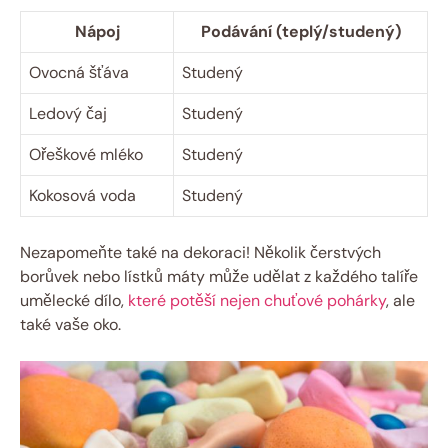
Nápoj
Podávání (teplý/studený)
Ovocná šťáva
Studený
Ledový čaj
Studený
Ořeškové mléko
Studený
Kokosová voda
Studený
Nezapomeňte také na dekoraci! Několik čerstvých
borůvek nebo lístků máty může udělat z každého talíře
umělecké dílo,
které potěší nejen chuťové pohárky
, ale
také vaše oko.