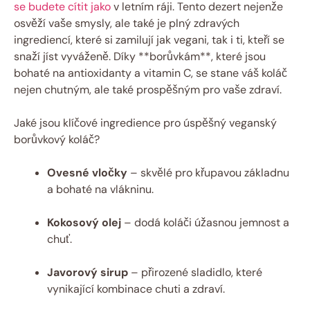
se budete cítit jako
v letním ráji. Tento dezert nejenže
osvěží vaše smysly, ale také je plný zdravých
ingrediencí, které si zamilují jak vegani, tak i ti, kteří se
snaží jíst vyváženě. Díky **borůvkám**, které jsou
bohaté na antioxidanty a vitamin C, se stane váš koláč
nejen chutným, ale také prospěšným pro vaše zdraví.
Jaké jsou klíčové ingredience pro úspěšný veganský
borůvkový koláč?
Ovesné vločky
– skvělé pro křupavou základnu
a bohaté na vlákninu.
Kokosový olej
– dodá koláči úžasnou jemnost a
chuť.
Javorový sirup
– přirozené sladidlo, které
vynikající kombinace chuti a zdraví.