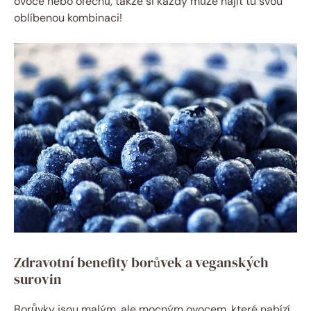
ovoce nebo ořechů, takže si každý může najít tu svou
oblíbenou kombinaci!
Zdravotní benefity borůvek a veganských
surovin
Borůvky jsou malým, ale mocným ovocem, které nabízí