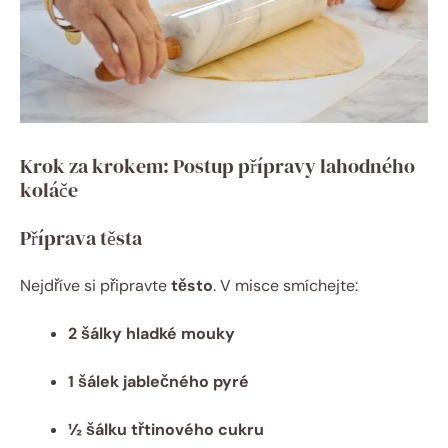
Krok za krokem: Postup přípravy lahodného
koláče
Příprava těsta
Nejdříve si připravte
těsto
. V misce smíchejte:
2 šálky hladké mouky
1 šálek jablečného pyré
½ šálku třtinového cukru