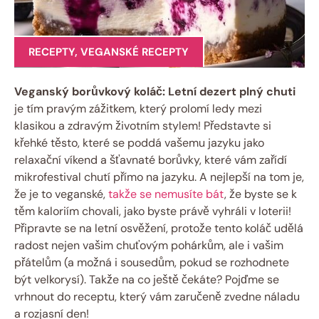
RECEPTY
,
VEGANSKÉ RECEPTY
Veganský borůvkový koláč: Letní dezert plný chuti
je tím pravým zážitkem, který prolomí ledy mezi
klasikou a zdravým životním stylem! Představte si
křehké těsto, které se poddá vašemu jazyku jako
relaxační víkend a šťavnaté borůvky, které vám zařídí
mikrofestival chutí přímo na jazyku. A nejlepší na tom je,
že je to veganské,
takže se nemusíte bát
, že byste se k
těm kaloriím chovali, jako byste právě vyhráli v loterii!
Připravte se na letní osvěžení, protože tento koláč udělá
radost nejen vašim chuťovým pohárkům, ale i vašim
přátelům (a možná i sousedům, pokud se rozhodnete
být velkorysí). Takže na co ještě čekáte? Pojďme se
vrhnout do receptu, který vám zaručeně zvedne náladu
a rozjasní den!