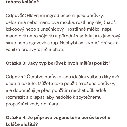
tohoto koláče?
Odpověď: Hlavními ingrediencemi jsou borůvky,
celozrnná nebo mandlová mouka, rostlinný olej (např.
kokosový nebo slunečnicový), rostlinné mléko (např.
mandlové nebo sójové) a přírodní sladidla jako javorový
sirup nebo agávový sirup. Nechybí ani kypřicí prášek a
vanilka pro zvýraznění chuti.
Otázka 3: Jaký typ borůvek bych měl(a) použít?
Odpověď: Čerstvé borůvky jsou ideální volbou díky své
chuti a textuře. Můžete také použít mražené borůvky,
ale doporučuji je před použitím nechat důkladně
rozmrazit a okapat, aby nedošlo k zbytečnému
propuštění vody do těsta.
Otázka 4: Je příprava veganského borůvkového
koláče složitá?