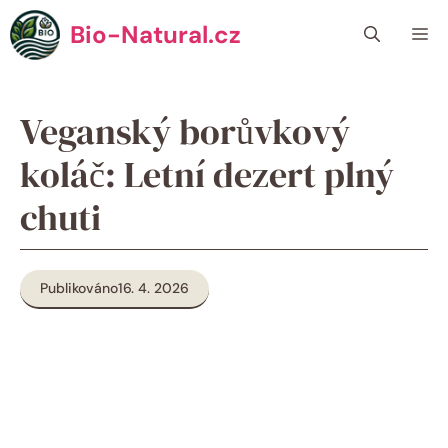
Přeskočit
Bio-Natural.cz
Me
na
obsah
Veganský borůvkový
koláč: Letní dezert plný
chuti
Publikováno
16. 4. 2026